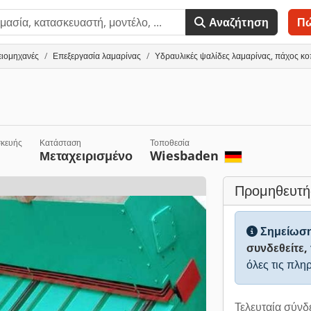
Αναζήτηση
Π
ειομηχανές
Επεξεργασία λαμαρίνας
Υδραυλικές ψαλίδες λαμαρίνας, πάχος κ
σκευής
Κατάσταση
Τοποθεσία
Μεταχειρισμένο
Wiesbaden
Προμηθευτή
Σημείωσ
συνδεθείτε,
όλες τις πλη
Τελευταία σύνδ