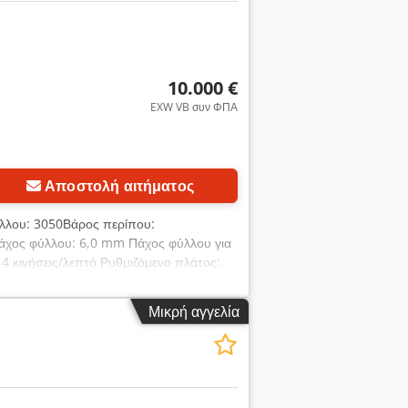
10.000 €
EXW VB συν ΦΠΑ
ίες
Αποστολή αιτήματος
ύλλου: 3050Βάρος περίπου:
άχος φύλλου: 6,0 mm Πάχος φύλλου για
14 κινήσεις/λεπτό Ρυθμιζόμενο πλάτος:
 mm Καλοδιατηρημένη κατάσταση ()
 πίνακας ελέγχου, αριστερά - εύκολος
Μικρή αγγελία
πίσω - ηλεκτροκίνητο πίσω μετρητή 10-
 ποδοδιακόπτης ελεύθερης κίνησης -