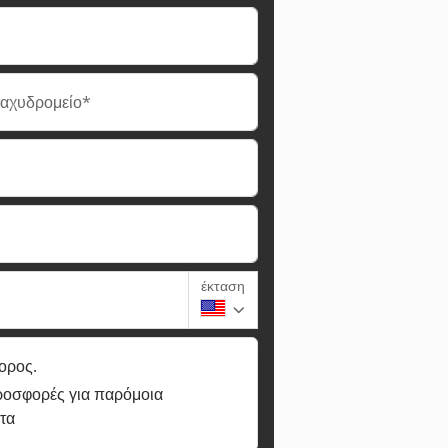
ταχυδρομείο*
έκταση
ορος.
ροσφορές για παρόμοια
τα