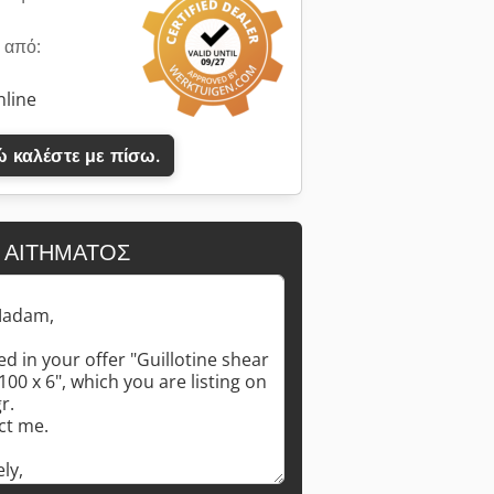
 από:
nline
 καλέστε με πίσω.
 ΑΙΤΉΜΑΤΟΣ