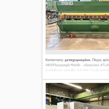
Κατάσταση:
μεταχειρισμένο
, Πάχος φύλ
4800Περιγραφή:Ψαλίδι - υδραυλικό ATL
ανοξείδωτο χάλυβα: 4,0 mm Γωνία κοπής:
max. 750 mm Έλεγχος: conv. Ισχύς κινη
Εξοπλισμός: Crjdju Uwyyopfx Aafjf - Πλ
χειρισμός - με ηλεκτροϋδραυλική ρύθμιση
750 mm - με αναλογική ένδειξη θέσης + χ
Μπροστινό προστατευτικό δακτύλων/ε