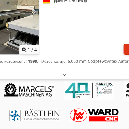
Γερμανία
1.761 km
1
/
4
ος κατασκευής:
1999
, Πλάτος κοπής: 6.050 mm Codpfewzvntex Aafor