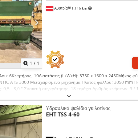
Αυστρία
1.116 km
Ζητήστε περισσότερες φωτογραφ
1
/
1
λου: 6Κινητήρας: 10Διαστάσεις (LxWxH): 3750 x 1600 x 2450Μήκος φ
ANTIC ATS 3000 Μεταχειρισμένο μηχάνημα Πλάτος φύλλου: 3050 mm Π
 0,5 - 3,0 ° Συσκευή συγκράτησης: 18 τεμάχια Αριθμός κινήσεων: 9 / 
τήρα: 10,0 kW Βάρος: 4800 kg Διαστάσεις Μ-Π-Υ: 3750 x 1600 x 2450
άκα: ηλεκτροϋδραυλική / καθοδηγούμενη διάτμηση πλάκας - μπροστινός
Υδραυλικά ψαλίδια γκιλοτίνας
 της γωνίας κοπής - με χειροκίνητη ρύθμιση του διακένου κοπής, από 
EHT
TSS 4-60
ειροτροχός για λεπτή ρύθμιση - 1x ανθεκτικός πλευρικός φράκτης - 1x
μπλοκής - 2x μπροστινό κουμπί ΣΤΟΠ ΕΚΤΑΚΤΗΣ ΑΝΑΓΚΗΣ