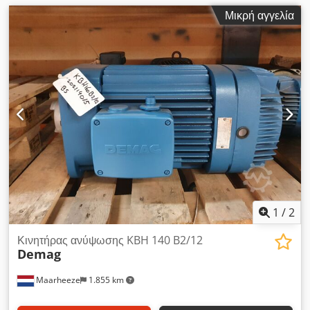
Μικρή αγγελία
1
/
2
Κινητήρας ανύψωσης KBH 140 B2/12
Demag
Maarheeze
1.855 km