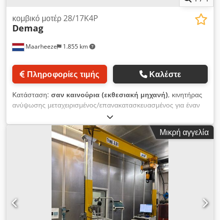
κομβικό μοτέρ 28/17K4P
Demag
Maarheeze
1.855 km
Πληροφορίες τιμής
Καλέστε
Κατάσταση:
σαν καινούρια (εκθεσιακή μηχανή)
, κινητήρας
ανύψωσης μεταχειρισμένος/επανακατασκευασμένος για έναν
ανελκυστήρα της Demag P Chjdpeh Uqccefx Adkea
ΠΡΟΣΟΧΗ! Έχουμε περισσότερα από 15.000 ανταλλακτικά
Μικρή αγγελία
Demag σε απόθεμα Μπορείτε να βρείτε περισσότερες
πληροφορίες στον ιστότοπό μας ή σε άλλες διαφημίσεις.