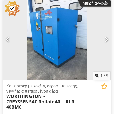
Μικρή αγγελία
σε 100% ED: 60 A Βάρος ανά μέτρο: 2,1 kg Chjdpfxod Hurbs
Adkja
1
/
9
Κομπρεσέρ με κοχλία, αεροσυμπιεστής,
γεννήτρια πεπιεσμένου αέρα
WORTHINGTON -
CREYSSENSAC
Rollair 40 -- RLR
40BM6