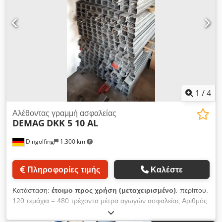
1
/
4
Αλέθοντας γραμμή ασφαλείας
DEMAG
DKK 5 10 AL
Dingolfing
1.300 km
Πληροφορίες τιμής
Καλέστε
Κατάσταση:
έτοιμο προς χρήση (μεταχειρισμένο)
, περίπου.
120 τεμάχια = 480 τρέχοντα μέτρα αγωγών ασφαλείας Αριθμός
αγωγών / αριθμός πόλων: 5 σε στάνταρ μήκη: 4 m Διατομή
δοχείου: 10 mm² για τάση δικτύου έως: 500 V Φορτίο φόρτισης