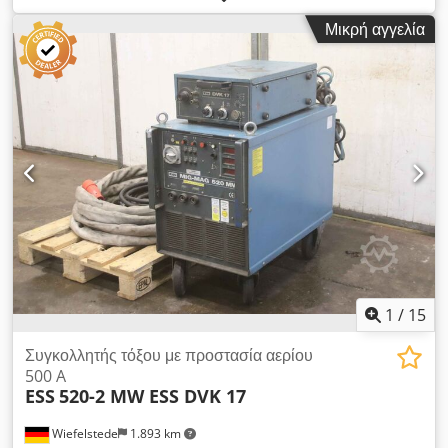
περισσότερα από 15.000 ανταλλακτικά Demag σε απόθεμα
Μικρή αγγελία
Μπορείτε να βρείτε περισσότερες πληροφορίες στον ιστότοπό
μας ή σε άλλες διαφημίσεις. Chsdpjh Uqfujfx Adksa
1
/
15
Συγκολλητής τόξου με προστασία αερίου
500 A
ESS
520-2 MW ESS DVK 17
Wiefelstede
1.893 km