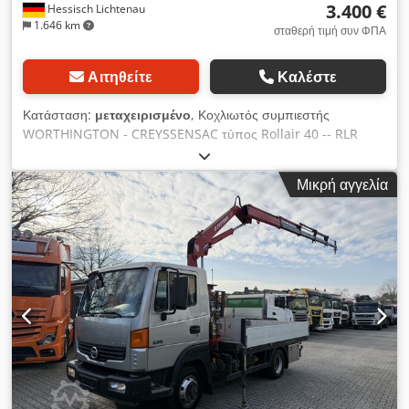
3.400 €
Hessisch Lichtenau
1.646 km
σταθερή τιμή συν ΦΠΑ
Αιτηθείτε
Καλέστε
Κατάσταση:
μεταχειρισμένο
, Κοχλιωτός συμπιεστής
WORTHINGTON - CREYSSENSAC τύπος Rollair 40 -- RLR
40BM6 Αρ. κατασκευής 6240330200 Έτος κατασκευής 2003
Ροή όγκου 4,6 m3/min. Πίεση εξόδου 10 bar Ισχύς κύριου
Μικρή αγγελία
κινητήρα 30 kW Chedpfxefmim Uo Adkja Ηλεκτρική σύνδεση
400 V, 50 Hz Σπείρωμα σύνδεσης 1 1/2 ίντσας - 36.022
αναγνωσμένες ώρες λειτουργίας (χρόνος λειτουργίας
συμπιεστή) - 19.257 αναγνωσμένες ώρες φορτίου -
Ηχομονωμένος Διαστάσεις (Μ x Π x Υ): 1850 x 1050 x 1760
mm Βάρος: 910 kg Σε καλή κατάσταση