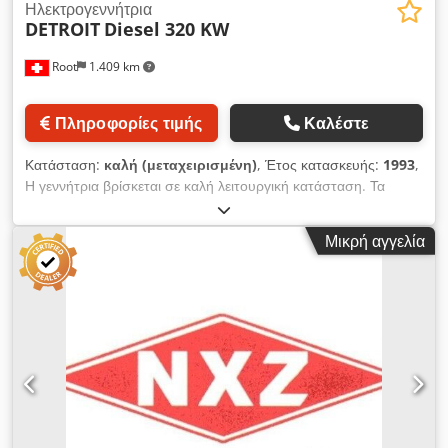
Ηλεκτρογεννήτρια
DETROIT
Diesel 320 KW
Root
1.409 km
Πληροφορίες τιμής
Καλέστε
Κατάσταση:
καλή (μεταχειρισμένη)
, Έτος κατασκευής:
1993
,
Η γεννήτρια βρίσκεται σε καλή λειτουργική κατάσταση. Τα
τεχνικά χαρακτηριστικά αναγράφονται στην πινακίδα της
μηχανής. Csdpfxoyh U Tqe Adkeha
Μικρή αγγελία