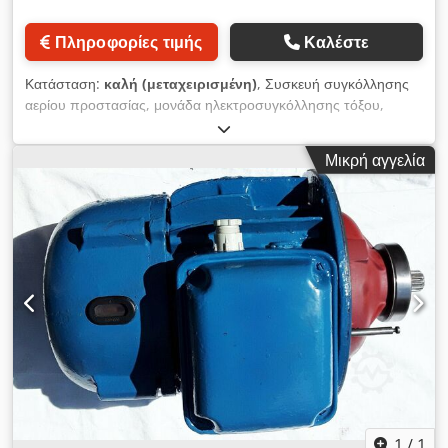
Πληροφορίες τιμής
Καλέστε
Κατάσταση:
καλή (μεταχειρισμένη)
, Συσκευή συγκόλλησης
αερίου προστασίας, μονάδα ηλεκτροσυγκόλλησης τόξου,
μονάδα συγκόλλησης MIG/MAG Csdpfx Ajqvp Nkodkeha -
Κατασκευαστής: Ess, συσκευή συγκόλλησης MIG-MAG 520-2
Μικρή αγγελία
MW - Τύπος: 520-2MW - Μέγ. ικανότητα συγκόλλησης: 500 A
- Υδρόψυκτη - Θήκη προώθησης σύρματος: ESS DVK 17 με
κίνηση 4 ρολών - Διαστάσεις: 1160/500/Υ1220 mm - Βάρος:
379 kg
1
/
1