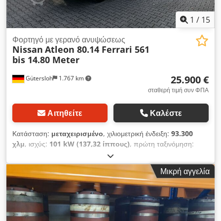
1
/
15
Φορτηγό με γερανό ανυψώσεως
Nissan
Atleon 80.14 Ferrari 561
bis 14.80 Meter
25.900 €
Gütersloh
1.767 km
σταθερή τιμή συν ΦΠΑ
Αιτηθείτε
Καλέστε
Κατάσταση:
μεταχειρισμένο
, χιλιομετρική ένδειξη:
93.300
χλμ
, ισχύς:
101 kW (137,32 ίππους)
, πρώτη ταξινόμηση:
09/2010
, τύπος καυσίμου:
ντίζελ
, κενό βάρος:
5.130 κιλ
,
μέγιστο βάρος φόρτωσης:
2.360 κιλ
, συνολικό βάρος:
7.490
Μικρή αγγελία
κιλ
, διάταξη αξόνων:
4x2
, μεταξόνιο:
3.200 χιλ.
, φρένα:
φρενάρισμα κινητήρα
, χρώμα:
ασημί
, καμπίνα οδηγού:
ημερήσια καμπίνα
, τύπος μετάδοσης:
μηχανικός
, κατηγορία
εκπομπών:
Euro 4
, ανάρτηση:
ατσάλι
, όγκος χώρου
φόρτωσης:
3 m³
, μήκος χώρου φόρτωσης:
3.700 χιλ.
, πλάτος