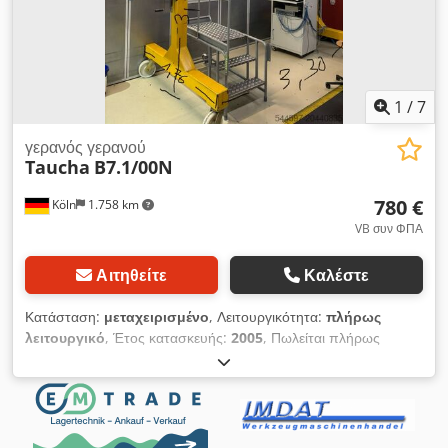
1
/
7
γερανός γερανού
Taucha
B7.1/00N
780 €
Köln
1.758 km
VB συν ΦΠΑ
Αιτηθείτε
Καλέστε
Κατάσταση:
μεταχειρισμένο
, Λειτουργικότητα:
πλήρως
λειτουργικό
, Έτος κατασκευής:
2005
, Πωλείται πλήρως
λειτουργικός γερανός Protalkran της εταιρείας Taucha.
Επίσκεψη κατόπιν ραντεβού. - Αποσυναρμολόγηση από τον
πωλητή Chsdpfxoxt H Eds Adksa - Μεταφορά από τον
αγοραστή