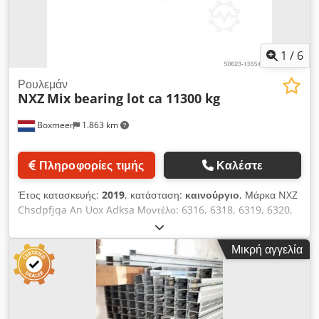
1
/
6
Ρουλεμάν
NXZ
Mix bearing lot ca 11300 kg
Boxmeer
1.863 km
Πληροφορίες τιμής
Καλέστε
Έτος κατασκευής:
2019
, κατάσταση:
καινούργιο
, Μάρκα NXZ
Chsdpfjqa An Uox Adksa Μοντέλο: 6316, 6318, 6319, 6320,
6326, 6328, 30224, 30315, 30316, 30324, 30328, 30330,
32221, 32315, 32316, 32317 Έτος κατασκευής:
Μικρή αγγελία
αχρησιμοποίητο Βάρος (kg) περίπου 11360 Κατασκευάζεται
στην Κίνα Σχόλια Συσκευασμένα ή τυλιγμένα, συσκευασμένα
σε χαρτοκιβώτια ανά πολλά τεμάχια Κατάσταση πώλησης
Πωλείται μόνο ως πλήρης ποσότητα