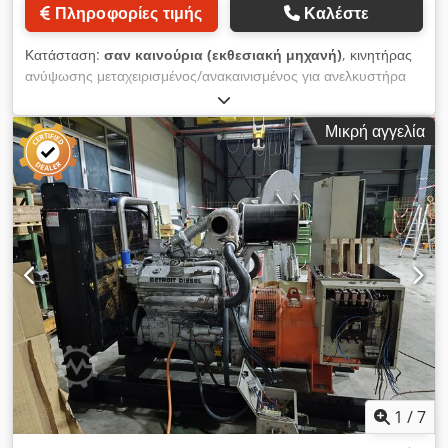
Πληροφορίες τιμής
Καλέστε
Κατάσταση:
σαν καινούρια (εκθεσιακή μηχανή)
, κινητήρας
ανύψωσης μεταχειρισμένος/ανακαινισμένος για ανελκυστήρα
DH Chedpjh Up Uyofx Adksa ΠΡΟΣΟΧΗ! Έχουμε
περισσότερα από 15.000 ανταλλακτικά Demag σε απόθεμα
Μικρή αγγελία
Μπορείτε να βρείτε περισσότερες πληροφορίες στον ιστότοπό
μας ή σε άλλες διαφημίσεις.
1
/
7