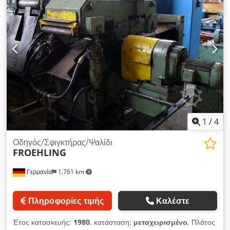
1
/
4
Οδηγός/Σφιγκτήρας/Ψαλίδι
FROEHLING
Γερμανία
1.761 km
Πληροφορίες τιμής
Καλέστε
Έτος κατασκευής:
1980
, κατάσταση:
μεταχειρισμένο
, Πλάτος