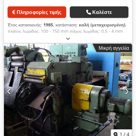
Πληροφορίες τιμής
Καλέστε
Έτος κατασκευής:
1985
, κατάσταση:
καλή (μεταχειρισμένη)
,
πλάτος λωρίδας: 100 - 750 mm πάχος λωρίδας: 0,5 - 4 mm
βάρος πηνίου: 10 t μανδύα Ø: 406/508 mm Csdsd Ha Hbjpfx
Ahroha
Μικρή αγγελία
1
/
4