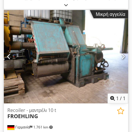
500 mm, μήκος 1650 mm Υδραυλικά διαστελλόμενοι 150 bar
Φορτίο αντοχής 15000 kg Πλάτος ταινίας 1500 mm Τιμή
Μικρή αγγελία
12.000,00 EUR / τεμ.
1
/
1
Recoiler - μαντρέλι 10 t
FROEHLING
Γερμανία
1.761 km