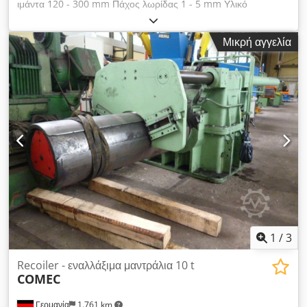
ιμάντα 120 - 300 mm Πάχος λωρίδας 1 - 5 mm Υλικό
αναφοράς (αντοχή σε εφελκυσμό) 800 N/mm² Cjdpfx Aolil
Epohrsha
Μικρή αγγελία
1
/
3
Recoiler - εναλλάξιμα μαντράλια 10 t
COMEC
Γερμανία
1.761 km