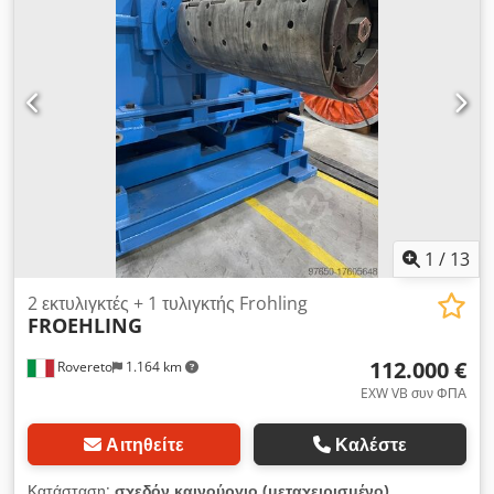
1
/
13
2 εκτυλιγκτές + 1 τυλιγκτής Frohling
FROEHLING
112.000 €
Rovereto
1.164 km
EXW VB συν ΦΠΑ
Αιτηθείτε
Καλέστε
Κατάσταση:
σχεδόν καινούργιο (μεταχειρισμένο)
,