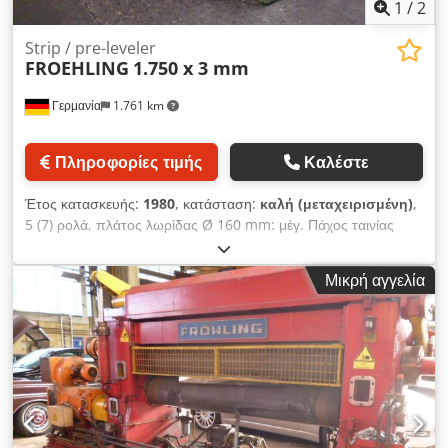
1
/
2
Strip / pre-leveler
FROEHLING
1.750 x 3 mm
Γερμανία
1.761 km
Πληροφορίες τιμής
Καλέστε
Έτος κατασκευής:
1980
, κατάσταση:
καλή (μεταχειρισμένη)
,
5 (7) ρολά, πλάτος λωρίδας Ø 160 mm: μέγ. Πάχος ταινίας
1,750 mm: 0,4 - 3 mm Cjdsdnztwspfx Ahroha
Μικρή αγγελία