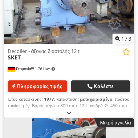
1
/
3
Decoiler - άξονας διαστολής 12 t
SKET
Γερμανία
1.761 km
Πληροφορίες τιμής
Καλέστε
Έτος κατασκευής:
1977
, κατάσταση:
μεταχειρισμένο
, πλάτος
ταινίας: μέγ. Βάρος πηνίου 800 mm: 12 t μανδρέι Ø: 450 mm
Chodpfebh Sz Sjx Ahroa
Μικρή αγγελία