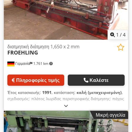
1
/
4
διατμητική διάτμηση 1,650 x 2 mm
FROEHLING
Γερμανία
1.761 km
Πληροφορίες τιμής
Καλέστε
Έτος κατασκευής:
1991
, κατάσταση:
καλή (μεταχειρισμένη)
,
σχεδιασμός: πλάτος λωρίδας περιστροφικής διάτμησης: πάχος
λωρίδας 500 - 1.650 mm 0,3 - 2 mm Cjdpsgnyy Tofx Ahrjha
Μικρή αγγελία