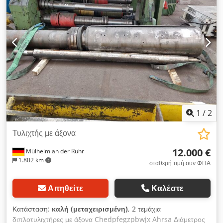
1
/
2
Τυλιχτής με άξονα
12.000 €
Mülheim an der Ruhr
1.802 km
σταθερή τιμή συν ΦΠΑ
Αιτηθείτε
Καλέστε
Κατάσταση:
καλή (μεταχειρισμένη)
, 2 τεμάχια
διπλοτυλιχτήρες με άξονα Chedpfegzpbwjx Ahrsa Διάμετρος