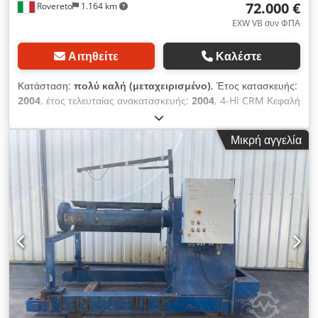
72.000 €
Rovereto
1.164 km
ΘΑ ΒΡΕΘΕΙ ΣΙΓΟΥΡΑ ΣΥΜΦΩΝΙΑ.
EXW VB συν ΦΠΑ
Αιτηθείτε
Καλέστε
Κατάσταση:
πολύ καλή (μεταχειρισμένο)
, Έτος κατασκευής:
2004
, έτος τελευταίας ανακατασκευής:
2004
, 4-Hi CRM Κεφαλή
έλασης Froehling Η Froehling είναι ένα αξιόπιστο και στιβαρό
όνομα στον τομέα της έλασης. Κεφαλή έλασης 4-Hi με κάμψη
Μικρή αγγελία
και μπομπίνες. Παρακάτω τα χαρακτηριστικά: Κατασκευαστής:
FROEHLING (Γερμανία) – Ανακατασκευάστηκε το 2004 Υλικό
επεξεργασίας: Κράματα αλουμινίου – ορείχαλκος – χαλκός –
χαλύβδινες χαμηλής περιεκτικότητας σε άνθρακα Πλάτος
ταινίας: 282 mm (300 mm) Cjdsg Ryqkepfx Ahrjha Πάχος
ταινίας: 0.15 - 2 mm Διαστάσεις coil: Εσωτερική διάμετρος 400
mm – Εξωτερική διάμετρος 1500 mm Μέγιστη ταχύτητα
έλασης: 400 m/min Κύλινδροι εργασίας: Διάμετρος 130 mm –
Τραπέζι 340 mm Κύλινδροι στήριξης: Διάμετρος 390 mm –
Τραπέζι 335 mm Πλήρες με: Ξετυλιχτή και τυλιχτή μπομπίνα
Πολλά σετ ανταλλακτικών κυλίνδρων εργασίας και στήριξης
Πωλείται EXWORKS, αποσυναρμολογημένο και φορτωμένο σε