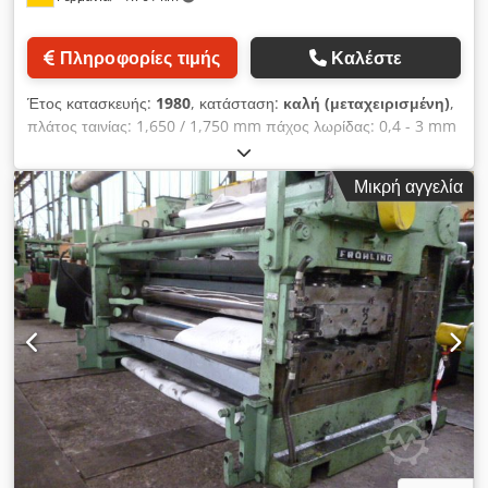
Πληροφορίες τιμής
Καλέστε
Έτος κατασκευής:
1980
, κατάσταση:
καλή (μεταχειρισμένη)
,
πλάτος ταινίας: 1,650 / 1,750 mm πάχος λωρίδας: 0,4 - 3 mm
βάρος πηνίου: 10 t εναλλάξιμα μαντράλια, Ø: 304/406/610 mm
Chsdpfsdn I Hrsx Ahrja
Μικρή αγγελία