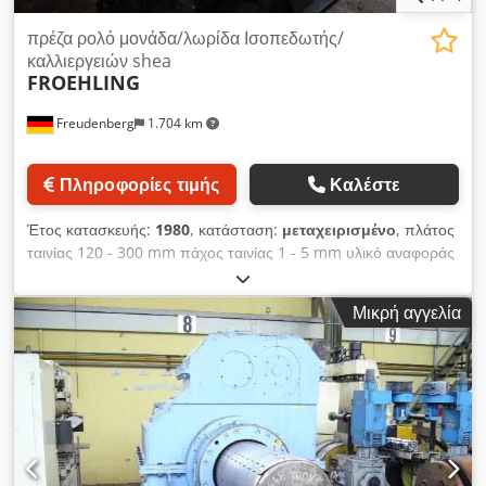
πρέζα ρολό μονάδα/λωρίδα Ισοπεδωτής/
καλλιεργειών shea
FROEHLING
Freudenberg
1.704 km
Πληροφορίες τιμής
Καλέστε
Έτος κατασκευής:
1980
, κατάσταση:
μεταχειρισμένο
, πλάτος
ταινίας 120 - 300 mm πάχος ταινίας 1 - 5 mm υλικό αναφοράς
(αντοχή εφελκυσμού) 800 N / mm² Chedpfx Ahjbidc Usrja
Μικρή αγγελία