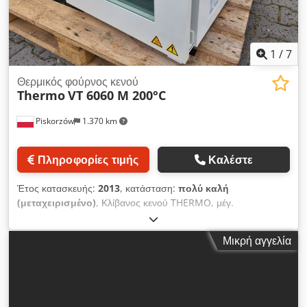
1
/
7
Θερμικός φούρνος κενού
Thermo
VT 6060 M 200°C
Piskorzów
1.370 km
Πληροφορίες τιμής
Καλέστε
Έτος κατασκευής:
2013
, κατάσταση:
πολύ καλή
(μεταχειρισμένο)
, Κλίβανος κενού THERMO, μέγ.
θερμοκρασία 200°C Dcsdpfx Aiexcb H Uo Rek
Μικρή αγγελία