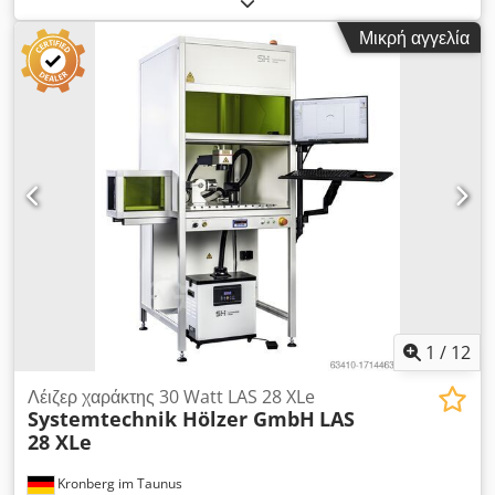
παλέτες σας γρήγορα και με ασφάλεια με μηχάνημα. Οι
Μικρή αγγελία
ημιαυτόματοι περιτυλίκτες τεντώματος είναι ιδιαίτερα
κατάλληλοι εάν έχετε δομημένες και σαφώς καθορισμένες
διαδικασίες συσκευασίας. Dcodpfx Aor Nc Ttoi Rsk Διάμετρος
περιστρεφόμενου δίσκου: 1.500mm Μέγιστο φορτίο: 1.500kg
Μέγιστο μέγεθος παλέτας: 800x1.200mm Μέγιστο ύψος
παλέτας: 2.200mm
1
/
12
Λέιζερ χαράκτης 30 Watt LAS 28 XLe
Systemtechnik Hölzer GmbH
LAS
28 XLe
Kronberg im Taunus