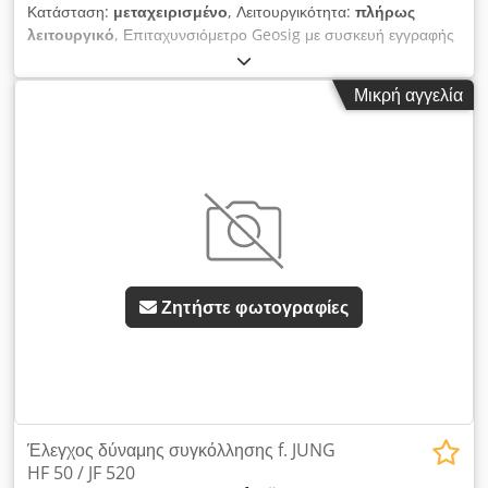
Κατάσταση:
μεταχειρισμένο
, Λειτουργικότητα:
πλήρως
λειτουργικό
, Επιταχυνσιόμετρο Geosig με συσκευή εγγραφής
Dodpfxsq S Uz Uo Ai Rock
Μικρή αγγελία
Ζητήστε φωτογραφίες
Έλεγχος δύναμης συγκόλλησης f. JUNG
HF 50 / JF 520