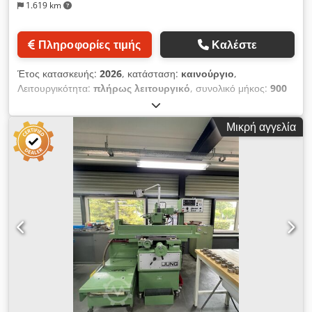
1.619 km
Πληροφορίες τιμής
Καλέστε
Έτος κατασκευής:
2026
, κατάσταση:
καινούργιο
,
Λειτουργικότητα:
πλήρως λειτουργικό
, συνολικό μήκος:
900
χιλ.
, συνολικό πλάτος:
1.550 χιλ.
, συνολικό ύψος:
1.900 χιλ.
,
τάση εισόδου:
230 V
, ισχύς λέιζερ:
30 W
, μήκος κύματος
Μικρή αγγελία
λέιζερ:
1.064 nm
, τύπος ψύξης:
αέρας
, είδος εισερχόμενου
ρεύματος:
Κλιματισμός
, Λέιζερ για την επισήμανση προϊόντων
– Το ευέλικτο σύστημα επισήμανσης με λέιζερ LAS 28 XLe της
Systemtechnik Hölzer GmbH μπορεί να χρησιμοποιηθεί για
ένα ευρύ φάσμα επισήμανσης. Με το ενσωματωμένο λέιζερ
ινών, μπορείτε να επισημάνετε σχεδόν όλα τα υλικά, όπως
χάλυβας, σκληρό μέταλλο, αλουμίνιο και πλαστικά. Ανάλογα με
τις απαιτήσεις, το σύστημα μπορεί να εξοπλιστεί με λέιζερ ινών
20, 30 ή 50 Watt. Για μια μόνιμη επισήμανση, η χρήση λέιζερ
είναι απαραίτητη σε πολλούς κλάδους. Με το ισχυρό λογισμικό
λέιζερ, κείμενα, αριθμοί, δισδιάστατοι κωδικοί, κωδικοί QR και
λογότυπα μπορούν να δημιουργηθούν εύκολα με λίγα μόνο
κλικ, χωρίς την ανάγκη εκτεταμένων γνώσεων