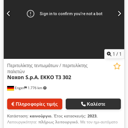
1
/
1
Περιτυλίκτης τεντωμάτων / περιτυλίκτης
παλετών
Noxon S.p.A.
EKKO T3 302
Enger
1.776 km
Πληροφορίες τιμής
Καλέστε
Κατάσταση:
καινούργιο
, Έτος κατασκευής:
2023
,
Λειτουργικότητα:
πλήρως λειτουργικό
, Με τον ημι-αυτόματο
τεντωτήρα μας, σας δίνουμε τη δυνατότητα να τυλίγετε τις