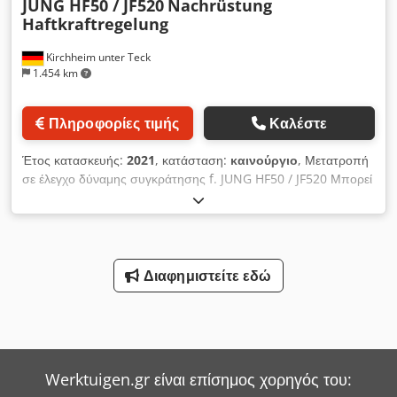
JUNG HF50 / JF520
Nachrüstung
Haftkraftregelung
Kirchheim unter Teck
1.454 km
Πληροφορίες τιμής
Καλέστε
Έτος κατασκευής:
2021
, κατάσταση:
καινούργιο
, Μετατροπή
σε έλεγχο δύναμης συγκράτησης f. JUNG HF50 / JF520 Μπορεί
επίσης να πραγματοποιηθεί "επί τόπου", εάν είναι απαραίτητο.
Dedpfxshcn Idj Ai Reck
Διαφημιστείτε εδώ
Werktuigen.gr είναι επίσημος χορηγός του: