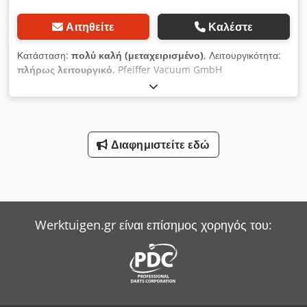
Αιτηθείτε
Καλέστε
Κατάσταση:
πολύ καλή (μεταχειρισμένο)
, Λειτουργικότητα:
πλήρως λειτουργικό
, Pfeiffer Vacuum GmbH
τουρμπομοριακή αντλία κενού, PM P02 420 C, TMH 520
Μοντέλο: PMP02420C Τύπος: TMH520 Κατάσταση:
Μεταχειρισμένο Codpfx Asxpu Sqjgfoha
Διαφημιστείτε εδώ
Werktuigen.gr είναι επίσημος χορηγός του: