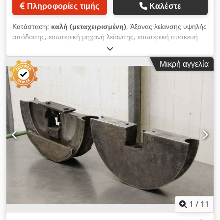
μονάδα CAM: MyMini CAM - Αυτόματη αναγνώριση
Πληροφορίες τιμής
Καλέστε
αντικειμένων Ven. Εξωτερική. Ανάλυση διαδρομής εκ των
προτέρων Βάση δεδομένων παραμέτρων κοπής Διόρθωση
Κατάσταση:
καλή (μεταχειρισμένη)
, Άξονας λείανσης υψηλής
γωνίας του σχεδίου στο υλικό Δυνατότητα κοπής από
απόδοσης, εσωτερική μηχανή λείανσης, εσωτερική συσκευή
οποιοδήποτε σημείο Δυνατότητα κοπής από το άκρο
λείανσης, εσωτερικός άξονας λείανσης -Άξονας λείανσης:
Εισαγωγή DXF, PLT Αυτόματη δημιουργία διαδρομών με
εσωτερικός άξονας λείανσης -Μοτέρ κίνησης: BBC 1,5 kW /
μετατοπίσεις, εισόδους και εξόδους Το πρόγραμμα μπορεί να
Μικρή αγγελία
2870 rpm -Ταχύτητα ατράκτου: περίπου 9800 rpm -Άξονας
χρησιμοποιηθεί με ένα εξωτερικό πρόγραμμα CAM Ξεχωριστή
άξονα: ρυθμιζόμενο μέγιστο ύψος 460 mm -Εγγραφή/
ταχύτητα για οπές Βάση δεδομένων παραμέτρων Διόρθωση
Διαστάσεις: δείτε φωτογραφίες Dcodjizk Rzspfx Al Ask
σχεδιασμού για γωνία υλικού Μαλακά όρια και όρια υλικού
-Συνολικές διαστάσεις: 730/400/H535 mm -Βάρος: 105 kg
Λειτουργίες κατά της βύθισης THC Ελέγχου του μαξιλαριού
παιχνιδιού Dcjdpfx Alonfvlge Aok Ανίχνευση υλικού μέσω
συστήματος αφής, αιωρούμενη κεφαλή ΓΙΑΤΊ ΑΞΊΖΕΙ ΤΟΝ
ΚΌΠΟ; ΕΊΜΑΣΤΕ ΠΟΛΩΝΙΚΌΣ ΚΑΤΑΣΚΕΥΑΣΤΉΣ
ΚΑΥΣΤΉΡΩΝ ΠΛΆΣΜΑΤΟΣ. ΣΤΕΝΉ ΣΥΝΕΡΓΑΣΊΑ ΜΕ ΤΗΝ
ΕΤΑΙΡΕΊΑ PROMA-ELECTRONIKA (ΠΑΡΑΓΩΓΌΣ THC)
ΕΠΑΓΓΕΛΜΑΤΙΚΈΣ ΡΆΒΔΟΙ ΟΔΉΓΗΣΗΣ ΜΙΑΣ
ΦΗΜΙΣΜΈΝΗΣ ΕΤΑΙΡΕΊΑΣ HIWIN, ΧΑΡΑΚΤΗΡΙΣΤΙΚΌ ΑΥΤΏΝ
ΤΩΝ ΟΔΗΓΏΝ ΕΊΝΑΙ Η ΠΟΛΎ ΜΕΓΆΛΗ ΔΙΆΡΚΕΙΑ ΖΩΉΣ, Η
ΥΨΗΛΉ ΠΟΙΌΤΗΤΑ ΚΟΠΉΣ ΠΟΥ ΔΕΝ ΑΠΑΙΤΕΊ ΠΕΡΑΙΤΈΡΩ
1
/
11
ΕΠΕΞΕΡΓΑΣΊΑ ΕΞΑΡΤΉΜΑΤΑ ΌΠΩΣ ΓΡΑΝΆΖΙΑ, ΒΆΣΕΙΣ,
ΥΠΟΔΟΧΈΣ Κ.ΛΠ. ΚΑΤΑΣΚΕΥΆΖΟΝΤΑΙ ΑΠΌ ΕΜΆΣ ΜΕ