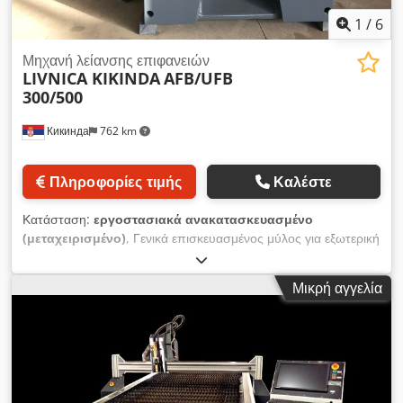
1
/
6
Μηχανή λείανσης επιφανειών
LIVNICA KIKINDA
AFB/UFB
300/500
Кикинда
762 km
Πληροφορίες τιμής
Καλέστε
Κατάσταση:
εργοστασιακά ανακατασκευασμένο
(μεταχειρισμένο)
, Γενικά επισκευασμένος μύλος για εξωτερική
και εσωτερική στρογγυλή λείανση LŽT Kikinda, τύπου AFB
300/500 και UFB 300/500 Χαρακτηριστικό γνώρισμα μηχανών:
Μικρή αγγελία
ύψος ακίδας 135 mm Απόσταση μεταξύ ακίδων 300/500 mm
Διάμετρος του διαμπερούς τεμαχίου εργασίας 270 mm Μήκος
λείανσης 300/500 mm μέγιστο βάρος τεμαχίου εργασίας 10 kg
Η διάμετρος της λείανσης του τεμαχίου εργασίας max. 100 χιλ.
Η ακρίβεια του μηχανήματος σε μήκος 300/500mm είναι σε 5
μικρά Επαναληψιμότητα υποστήριξης έως 5 μικρά Ηλεκτρικά