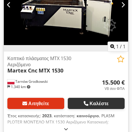
εξαρτήματα κατασκευασμένα από την ABB, Schnieder Βάψιμο
στο τελικό χρώμα σύμφωνα με τις επιθυμίες του πελάτη
Dcjdpfjv Tav Tsx Al Ask Εγγύηση εργασιών: 6 μήνες Χρόνος
παράδοσης: συζητήσιμος Για περισσότερες πληροφορίες,
τηλεφωνήστε.
1
/
1
Κοπτικό πλάσματος MTX 1530
Αεριζόμενο
Martex Cnc
MTX 1530
15.500 €
Tarnów Grodkowski
1.340 km
VB συν ΦΠΑ
Αιτηθείτε
Καλέστε
Έτος κατασκευής:
2023
, κατάσταση:
καινούργιο
, PLASM
PLOTER ΜΟΝΤΕΛΟ MTX 1530 Αεριζόμενο Κατασκευή:
χάλυβας+αλουμίνιο Πεδίο εργασίας: 3000/1500/200 Κίνηση