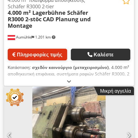
4.000 m² πλατφόρμα αποθήκευσης
Schäfer R3000 2-tier
4.000 m² Lagerbühne Schäfer
R3000 2-stöc
CAD Planung und
Montage
Aumühle
1.201 km
Πληροφορίες τιμής
Καλέστε
Κατάσταση:
σχεδόν καινούργιο (μεταχειρισμένο)
, 4.000 m²
αποθηκευτική επιφάνεια, συστήματα ραφιών Schäfer R3000, 2
όροφοι Μεταχειρισμένο, σε άριστη κατάσταση, σαν καινούργιο,
δείτε τις φωτογραφίες. Κατασκευαστής: SCHÄFER R3000
Μικρή αγγελία
Σχεδιασμός CAD και συναρμολόγηση Τιμή κατόπιν αιτήματος!
Δυνατότητα μερικής πώλησης. Τιμή διαπραγμάτευσης: κατόπιν
αιτήματος! Το προϊόν είναι διαθέσιμο σε απόθεμα και
παραδίδεται άμεσα. Μεταφορά και συναρμολόγηση κατόπιν
αιτήματος. Επίσκεψη κατόπιν συνεννόησης, οποιαδήποτε
στιγμή. Περισσότερες πληροφορίες κατόπιν αιτήματος.
Διαρκώς διαθέσιμα περισσότερα από 5.000 μέτρα ραφιών