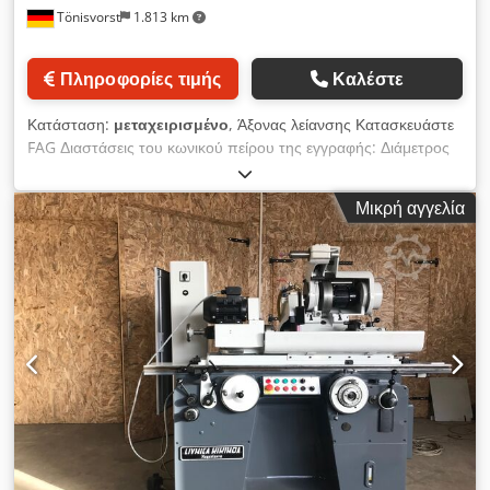
Tönisvorst
1.813 km
Πληροφορίες τιμής
Καλέστε
Κατάσταση:
μεταχειρισμένο
, Άξονας λείανσης Κατασκευάστε
FAG Διαστάσεις του κωνικού πείρου της εγγραφής: Διάμετρος
80-61 lg 100 mm Κώνος εισαγωγής Διάμετρος min. 68 lg. 70
mm Διάμετρος Μέγιστη 80 lg. 70 mm min. 61 lg. 100 mm
Μικρή αγγελία
Μέγ. 80 lg. 100 mm Μήκος 500 mm Διάμετρος 200 mm
Βάρος 100 kg DX9UK3MUZNK Dsdpfjc Tuxdex Al Aeck