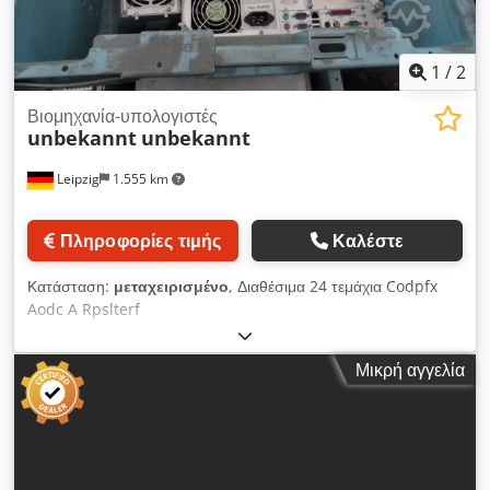
1
/
2
Βιομηχανία-υπολογιστές
unbekannt
unbekannt
Leipzig
1.555 km
Πληροφορίες τιμής
Καλέστε
Κατάσταση:
μεταχειρισμένο
, Διαθέσιμα 24 τεμάχια Codpfx
Aodc A Rpslterf
Μικρή αγγελία