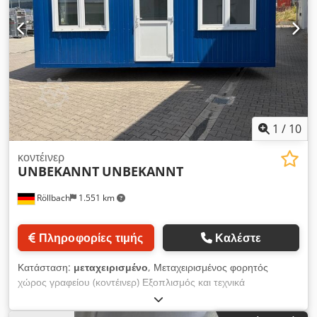
κάλυψης του κόστους. Πώληση ΜΟΝΟ σε επαγγελματίες.
Τιμολόγιο με ΦΠΑ εκδίδεται. Crjdpfxjzb Ef Ho Altsf Χωρίς
εγγύηση ή ευθύνη.
1
/
10
κοντέινερ
UNBEKANNT
UNBEKANNT
Röllbach
1.551 km
Πληροφορίες τιμής
Καλέστε
Κατάσταση:
μεταχειρισμένο
, Μεταχειρισμένος φορητός
χώρος γραφείου (κοντέινερ) Εξοπλισμός και τεχνικά
χαρακτηριστικά: - Κατασκευή από μονωμένο χαλύβδινο
κοντέινερ - Υψηλής τάσης σύνδεση σύμφωνα με το πρότυπο