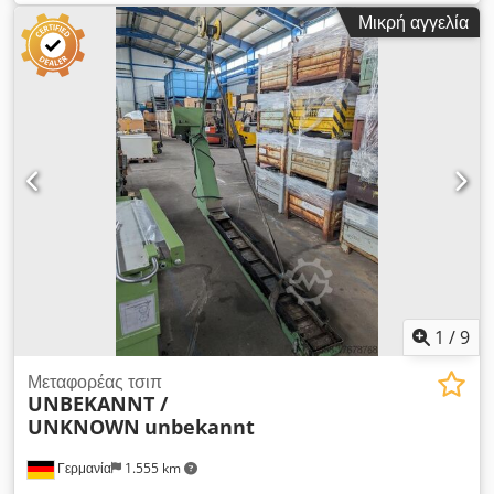
μηχανής περ.: 1.376 κιλά Διαστάσεις ΜxΠxΥ: 1,4 x 1,7 x 0,18 μ
Μικρή αγγελία
Τραπέζι τοποθέτησης Ελεγμένη αντοχή έως 3 τ Cjdpfexz E
Exsx Altorf 2 θέσεις προς το παρόν στις 180 μοίρες Ο
περιστροφικός δίσκος ξεκινά γυρίζοντας από 0 μοίρες στις 180
μοίρες και επιστρέφει στις 0 μοίρες. Μπορεί να τροποποιηθεί
μέχρι μέγ. 270°
1
/
9
Μεταφορέας τσιπ
UNBEKANNT /
UNKNOWN
unbekannt
Γερμανία
1.555 km