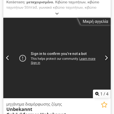
Κατάσταση:
μεταχειρισμένο
, Κιβώτιο ταχυτήτων, κιβώτιο
ταχυτήτων Stinrad, γωνιακό κιβώτιο ταχυτήτων, κιβώτιο
ταχυτήτων μετάδοσης κίνησης -Σχέση ταχυτήτων: 41:1
-Άξονας κίνησης: Ø 18 x 25 mm -Κοιλιακός άξονας: Ø 40 x 130
Μικρή αγγελία
mm Crsdsd Rzc Eopfx Altef -Τιμή: ανά τεμάχιο -Αριθμός: 2
τεμάχια -Διαστάσεις: 300/150/H260 mm -Βάρος: 12,5 kg/το
καθένα
1
/
4
μηχάνημα διαμόρφωσης ζύμης
Unbekannt