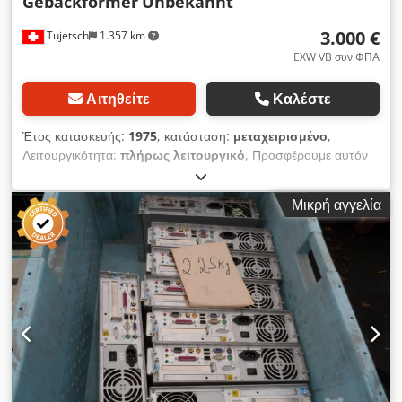
Gebäckformer
Unbekannt
3.000 €
Tujetsch
1.357 km
EXW VB συν ΦΠΑ
Αιτηθείτε
Καλέστε
Έτος κατασκευής:
1975
, κατάσταση:
μεταχειρισμένο
,
Λειτουργικότητα:
πλήρως λειτουργικό
, Προσφέρουμε αυτόν
τον μεταχειρισμένο, άγνωστης μάρκας διαμορφωτή ζύμης,
έτους κατασκευής 1975. Κατασκευαστής: Crsdpfx Aljzh N A
Μικρή αγγελία
Ietof Μοντέλο: Έτος κατασκευής: 1975 Κατάσταση:
μεταχειρισμένο ID κατηγορίας: 9 Τύπος μηχανήματος:
διαμορφωτής ζύμης Στην προσφορά περιλαμβάνονται επίσης
5-6 καρότσια με τα αντίστοιχα ταψιά για τον διαμορφωτή
ζύμης. Επιπλέον, παρέχονται 6 διαφορετικοί κύλινδροι σε
εξαιρετική κατάσταση. Το μηχάνημα είναι πολύ παλιό,
λειτουργεί όμως άψογα όπως φαίνεται και στο βίντεο. Ιδανικό
για ένα μικρό αρτοποιείο που επιθυμεί να παράγει αποδοτικά
μερικά εξαιρετικά είδη διαρκείας. Εάν έχετε ερωτήσεις ή
χρειάζεστε περισσότερες πληροφορίες, μη διστάσετε να μας
στείλετε μήνυμα ή να μας καλέσετε.