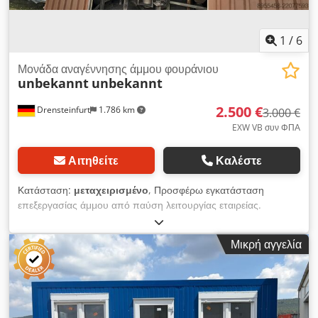
1
/
6
Μονάδα αναγέννησης άμμου φουράνιου
unbekannt
unbekannt
2.500 €
Drensteinfurt
1.786 km
3.000 €
EXW VB συν ΦΠΑ
Αιτηθείτε
Καλέστε
Κατάσταση:
μεταχειρισμένο
, Προσφέρω εγκατάσταση
επεξεργασίας άμμου από παύση λειτουργίας εταιρείας.
Συμπεριλαμβάνεται ο πίνακας ελέγχου. Το μηχάνημα είναι
ακόμη συνδεδεμένο και λειτουργούσε μέχρι το κλείσιμο της
Μικρή αγγελία
εταιρείας. Αποσυναρμολόγηση από τον ίδιο τον αγοραστή.
Περισσότερες φωτογραφίες, πληροφορίες και δυνατότητα
επίσκεψης κατόπιν αιτήματος. Μπορείτε να υποβάλετε την
οικονομική σας προσφορά. Αποσυναρμολόγηση με δική σας
ευθύνη. Αποσυναρμολόγηση μπορεί να οργανωθεί κατόπιν