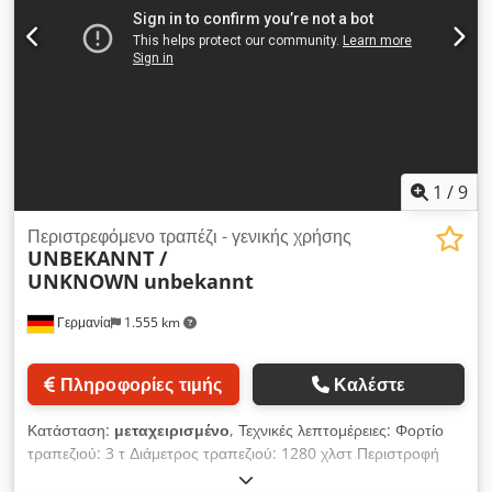
1
/
9
Περιστρεφόμενο τραπέζι - γενικής χρήσης
UNBEKANNT /
UNKNOWN
unbekannt
Γερμανία
1.555 km
Πληροφορίες τιμής
Καλέστε
Κατάσταση:
μεταχειρισμένο
, Τεχνικές λεπτομέρειες: Φορτίο
τραπεζιού: 3 τ Διάμετρος τραπεζιού: 1280 χλστ Περιστροφή
τραπεζιού: 0–180 μοίρες Κλίση τραπεζιού: όχι / 0 μοίρες Βάρος