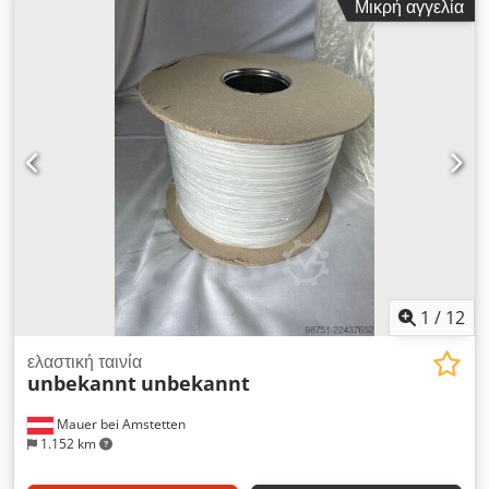
Μικρή αγγελία
CEE - Ηλεκτρικός υποπίνακας διανομής - Πολλές πρίζες 230 V
- 2 φωτιστικά οροφής - 3 πλαστικά παράθυρα με ρολά (2 στο
μπροστινό μέρος, 1 στο πλάι) - Είσοδος με τζάμι - Εύκολο στη
συντήρηση δάπεδο Crsdpfxsznk Dgj Altsf - Άμεσα έτοιμο για
χρήση - Διαστάσεις: περίπου 6.000 × 2.450 × 2.550 mm
Διαθεσιμότητα: άμεσα Τοποθεσία: 63934 Röllbach
1
/
12
ελαστική ταινία
unbekannt
unbekannt
Mauer bei Amstetten
1.152 km