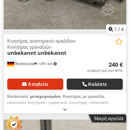
1
/
4
Κινητήρας αναπηρικού αμαξιδίου
Κινητήρας γραναζιών
unbekannt
unbekannt
240 €
Wiefelstede
1.891 km
σταθερή τιμή συν ΦΠΑ
Αιτηθείτε
Καλέστε
Κατάσταση:
μεταχειρισμένο
, Κινητήρας με γρανάζια,
ηλεκτρικός κινητήρας, τριφασικός κινητήρας, ηλεκτρικός
κινητήρας με γρανάζια Csdpfed I Hixjx Altorf -Ταχύτητα: 3700/
116 rpm -Ισχύς: 0,18 kW 24 V -Διάμετρος άξονα: 17 mm
Μικρή αγγελία
-μήκος: 45 mm -Βάρος: 6 kg -Διαστάσεις: 215/170/H420 mm
-Βάρος: 17,3 kg