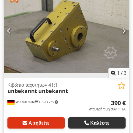
1
/
3
Κιβώτιο ταχυτήτων 41:1
unbekannt
unbekannt
390 €
Wiefelstede
1.893 km
σταθερή τιμή συν ΦΠΑ
Αιτηθείτε
Καλέστε