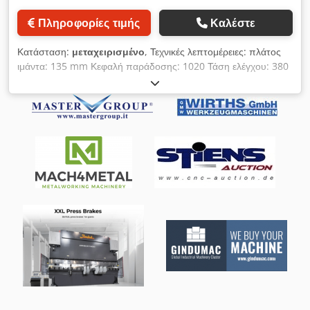
Πληροφορίες τιμής
Καλέστε
Κατάσταση:
μεταχειρισμένο
, Τεχνικές λεπτομέρειες: πλάτος
ιμάντα: 135 mm Κεφαλή παράδοσης: 1020 Τάση ελέγχου: 380
V Βάρος μηχανήματος περίπου: 165 kg Διαστάσεις
μηχανήματος περίπου: ΜxΠxΥ: 3,3 x 0,5 x 1,5 m Μεταφορέας
ταινίας απόξεσης κατασκευασμένος από χαλυβδοέλασμα
Περαιτέρω τεχνικά στοιχεία: -Ύψος προφίλ (B1) 160mm
-Πλάτος προφίλ (F) 300mm -Πλάτος εισόδου τεμαχίου (F1)
160mm -Μήκος εισόδου τσιπ (Α) 1700mm -Καθαρότητα
πυθμένα (Ι) 20mm -Μήκος εκκένωσης (D) 200mm -Υψος
εκροής πάνω από το δάπεδο (C) 1020mm Cedpfx Alou
Nuquoterf -Πλάτος εκκένωσης 200mm -Μήκος εισόδου/
μήκος κάτω από την τροφοδοσία (Α) περίπου 2000mm -Υψος
εισαγωγής (Β) 180mm Λειτουργία μέσω χειροκίνητου διακόπτη
Περιστρεφόμενες βούρτσες απόξεσης στην απόρριψη και στην
αριστερή/δεξιά πλευρά της δοκού εισόδου *