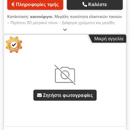
Πληροφορίες τιμής
Καλέστε
Κατάσταση:
καινούργιο
, Μεγάλη ποσότητα ελαστικών ταινιών
– Περίπου 80 μετρικοί τόνοι – Διάφορα χρώματα και μεγέθη
Προσφέρουμε μια μεγάλη ποσότητα ελαστικών ταινιών υψηλής
ποιότητας, διαθέσιμων άμεσα, ως αποτέλεσμα εξαγοράς μιας
Μικρή αγγελία
εταιρείας. Λεπτομέρειες προϊόντος * Συνολική ποσότητα:
περίπου 80 μετρικοί τόνοι * Διατίθεται σε διάφορα χρώματα: *
Λευκό * Μαύρο * Κίτρινο * Μπλε * Ροζ * Διατίθενται και άλλα
χρώματα * Διάφορα πλάτη και τύποι κατασκευής * Διατίθεται
σε ρολά/καρούλια και σε κομμένα ελαστικά κορδόνια *
Καινούργια, αχρησιμοποίητα, αποθηκευμένα στην αρχική
συσκευασία * Μεγάλη ποσότητα σε παλέτες * Έτοιμα για
άμεση παράδοση Εφαρμογές Cedpfx Aozp D Eyolterf
Κατάλληλα για ένα ευρύ φάσμα βιομηχανιών, όπως: *
Ζητήστε φωτογραφίες
Κατασκευή ενδυμάτων και ρούχων * Εσώρουχα και λευκά είδη
* Αθλητικά ρούχα * Ιατρικά και υγειονομικά υφάσματα *
Προστατευτικός εξοπλισμός * Τσάντες και αποσκευές *
Οικιακά υφάσματα * Επένδυση και έπιπλα * Τεχνικά υφάσματα
Όροι πώλησης * Προτιμάται η πώληση ολόκληρης της
ποσότητας * Διατίθενται και μερικές ποσότητες κατόπιν