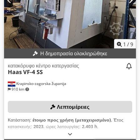
1
/
9
Η δημοπρασία ολοκληρώθηκε
κατακόρυφο κέντρο κατεργασίας
Haas
VF-4 SS
Krapinsko-zagorska županija
910 km
Λεπτομέρειες
Κατάσταση:
έτοιμο προς χρήση (μεταχειρισμένο)
, Έτος
κατασκευής:
2023
, ώρες λειτουργίας:
2.403 h
,
Λειτουργικότητα:
πλήρως λειτουργικό
, αριθμός μηχανήματος/
οχήματος:
1201414
, διαδρομή άξονα Χ:
1.270 χιλ.
, διαδρομή