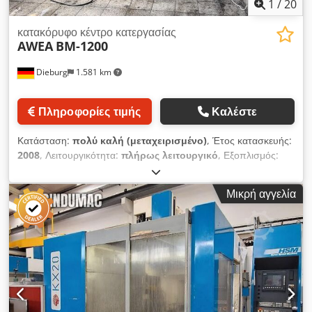
1
/
20
κατακόρυφο κέντρο κατεργασίας
AWEA
BM-1200
Dieburg
1.581 km
Πληροφορίες τιμής
Καλέστε
Κατάσταση:
πολύ καλή (μεταχειρισμένο)
, Έτος κατασκευής:
2008
, Λειτουργικότητα:
πλήρως λειτουργικό
, Εξοπλισμός:
μεταφορέας ρινισμάτων, τεκμηρίωση / εγχειρίδιο
,
Πωλείται ένα κάθετο κέντρο κατεργασίας AWEA BM-1200 με
Μικρή αγγελία
αριθμητικό έλεγχο (CNC), έτος κατασκευής/ημερομηνία
παραγωγής 06/2008. Το μηχάνημα είναι εξοπλισμένο με
σύστημα αριθμητικού ελέγχου Heidenhain iTNC 530 και
διαθέτει αυτόματο αλλαγέα εργαλείων με 40 θέσεις. Επιπλέον,
το μηχάνημα διαθέτει σύστημα εσωτερικής ψύξης/ψύξης μέσω
του άξονα, σύστημα ψύξης υψηλής πίεσης και μεταφορέα
γκορλιών. Τεχνικά χαρακτηριστικά/εξοπλισμός:
Κατασκευαστής: AWEA Mechatronic Co., Ltd. Μοντέλο: BM-