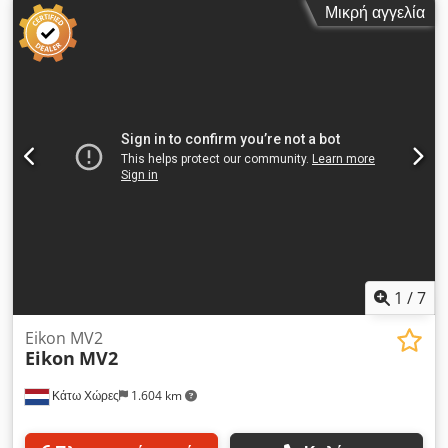
Μικρή αγγελία
άξονα Y:
508 χιλ.
, διαδρομή άξονα Z:
635 χιλ.
, μέγιστη
ταχύτητα ατράκτου:
12.000 στρ./λ.
, Δεν υπάρχει ελάχιστη τιμή
– εγγυημένη πώληση στην υψηλότερη προσφορά! ΤΕΧΝΙΚΈΣ
ΛΕΠΤΟΜΈΡΕΙΕΣ Διαδρομή άξονα Χ: 1.270 mm Διαδρομή
άξονα Υ: 508 mm Διαδρομή άξονα Ζ: 635 mm Ταχύτητα
περιστροφής άξονα: 12.000 σ.α.λ. Σύστημα συγκράτησης
εργαλείων: CAT40 Dwsdpfxjzl Rzyj Aclja Θέσεις εργαλείων: 30
ΛΕΠΤΟΜΈΡΕΙΕΣ ΜΗΧΑΝΉΜΑΤΟΣ Ώρες λειτουργίας: 11.136
ώρες (στις 26.07.2026) Ώρες κατεργασίας: 2.403 ώρες (στις
26.07.2026) Ώρες κύκλου: 3.364 ώρες (στις 26.07.2026)
ΕΞΟΠΛΙΣΜΌΣ Εσωτερική παροχή ψυκτικού υγρού
Ενστικτώδες ασύρματο σύστημα μέτρησης Renishaw
Συμπυκνωτής υγρασίας Μεταφορέας ροκανιδιών Περίπου 15
βάσεις εργαλείων
1
/
7
Eikon MV2
Eikon
MV2
Κάτω Χώρες
1.604 km