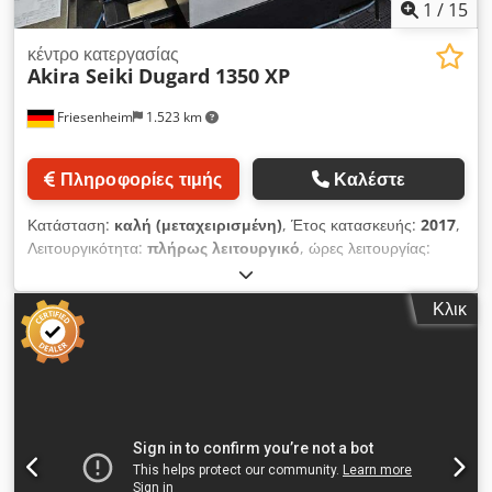
1
/
15
κέντρο κατεργασίας
Akira Seiki
Dugard 1350 XP
Friesenheim
1.523 km
Πληροφορίες τιμής
Καλέστε
Κατάσταση:
καλή (μεταχειρισμένη)
, Έτος κατασκευής:
2017
,
Λειτουργικότητα:
πλήρως λειτουργικό
, ώρες λειτουργίας:
6.300 h
, Κέντρο κατεργασίας Dugard 1350 XP (2017)
Κατασκευαστής: Dugard Τύπος: 1350 XP Έτος κατασκευής:
Κλικ
2017 Σύστημα ελέγχου: Heidenhain iTNC640 Κατάσταση:
καλή, μεταχειρισμένο Ώρες λειτουργίας άξονα: 6300 ώρες
Διαδρομή άξονα X: 1.350 mm Διαδρομή άξονα Y: 640 mm
Διαδρομή άξονα Z: 660 mm Ταχεία κίνηση άξονα X: 33
mm/min Ταχεία κίνηση άξονα Y: 33 mm/min Ταχεία κίνηση
άξονα Z: 25 mm/min Μέγιστο βάρος τεμαχίου εργασίας: 2.300
kg Συνολικό μήκος: 3.800 mm Συνολικό πλάτος: 2.495 mm
Πλάτος τραπεζιού: 1.500 mm Μήκος τραπεζιού: 600 mm