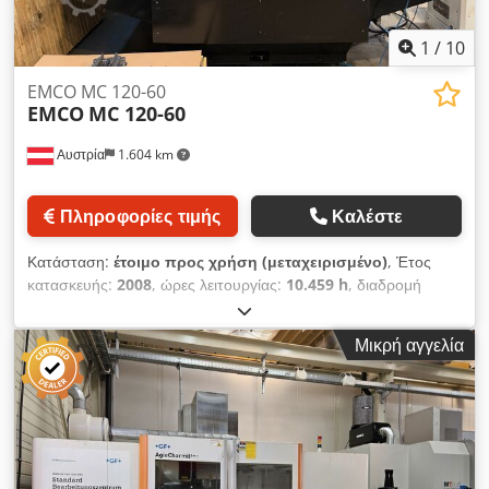
1
/
10
EMCO MC 120-60
EMCO
MC 120-60
Αυστρία
1.604 km
Πληροφορίες τιμής
Καλέστε
Κατάσταση:
έτοιμο προς χρήση (μεταχειρισμένο)
, Έτος
κατασκευής:
2008
, ώρες λειτουργίας:
10.459 h
, διαδρομή
άξονα Χ:
1.200 χιλ.
, διαδρομή άξονα Y:
600 χιλ.
, διαδρομή
άξονα Z:
500 χιλ.
, κατασκευαστής ελεγκτών:
FANUC
, μοντέλο
Μικρή αγγελία
ελεγκτή:
18i
, αριθμός αξόνων:
4
, Αυτό το κάθετο κέντρο
μηχανουργικής κατεργασίας 4 αξόνων, μοντέλο EMCO MC
120-60, κατασκευάστηκε το 2008. Διαθέτει διαδρομή 1200 mm
στον άξονα X, 600 mm στον άξονα Y και 500 mm στον άξονα
Z. Το μηχάνημα είναι εξοπλισμένο με σύστημα ελέγχου Fanuc
18i και αποθήκη εργαλείων με 30 θέσεις. Στο πακέτο