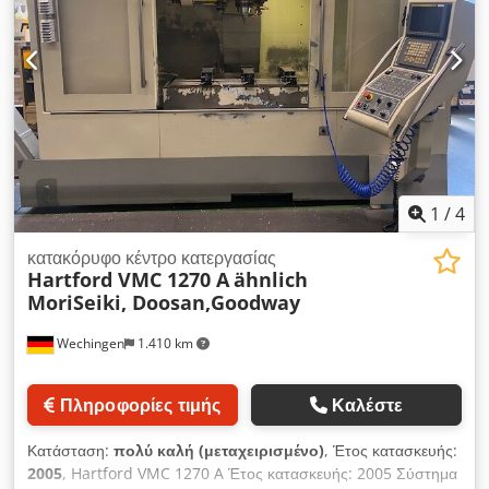
εργαλείων με χωρητικότητα 15 εργαλείων. Το μέγεθος του
τιμολογηθεί ξεχωριστά, ανάλογα με τις ανάγκες του πελάτη. Για
τραπεζιού είναι 1.300 × 600 mm και είναι εφοδιασμένο με
περισσότερα από 30 χρόνια, η Otto Machine επιλέγει και
κιβώτιο ταχυτήτων για αλλαγή σχέσεων. Εξετάστε το
εμπορεύεται μεταχειρισμένα μηχανήματα κατεργασίας στην
ενδεχόμενο να αποκτήσετε το κάθετο κέντρο κατεργασίας ZPS
Ιταλία και στο εξωτερικό. Τα μηχανήματα μπορούν να
MCFV 125 EZ. Επικοινωνήστε μαζί μας για περισσότερες
ελεγχθούν στην έκθεσή μας ή μέσω βιντεοκλήσης.
πληροφορίες. • Περιστρεφόμενοι άξονες: Όχι • Εναλλάκτης
Επικοινωνήστε μαζί μας για να λάβετε το πλήρες τεχνικό δελτίο,
εργαλείων: 15 εργαλεία • Μέγεθος τραπεζιού: 1.300 × 600 mm
φωτογραφίες, βίντεο και όλες τις πληροφορίες σχετικά με το
• Οπτικές κλίμακες: Ναι • Επιλογές: Κιβώτιο ταχυτήτων (αλλαγή
μηχάνημα. Μπορούμε να οργανώσουμε μια επίσκεψη στην
σχέσεων) Dsdpfx Aeyctt Iocljwa Τεχνικές προδιαγραφές
έκθεσή μας ή μια βιντεοκλήση για να το δείτε από απόσταση.
Κωνικότητα ISO 50
1
/
4
κατακόρυφο κέντρο κατεργασίας
Hartford VMC 1270 A
ähnlich
MoriSeiki, Doosan,Goodway
Wechingen
1.410 km
Πληροφορίες τιμής
Καλέστε
Κατάσταση:
πολύ καλή (μεταχειρισμένο)
, Έτος κατασκευής:
2005
, Hartford VMC 1270 A Έτος κατασκευής: 2005 Σύστημα