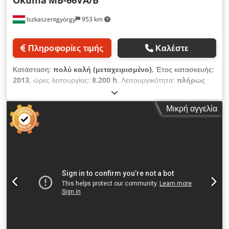
ΜΗΧΑΝΗΜΑΤΟΣ Ώρες λειτουργίας συστήματος ελέγχου:
Iszkaszentgyörgy
953 km
60.822 ώρες Συνολικός χρόνος λειτουργίας: 59.602 ώρες
Χρόνος εκτέλεσης προγράμματος: 22.283 ώρες Χρόνος
λειτουργίας άξονα: 19.522 ώρες Τύπος συστήματος ελέγχου:
Πληροφορίες τιμής
Καλέστε
CNC Σύστημα ελέγχου: Heidenhain iTNC 530 Εσωτερική
παροχή ψυκτικού υγρού: 20 bar Συνολική απαιτούμενη ισχύς:
Κατάσταση:
πολύ καλή (μεταχειρισμένο)
, Έτος κατασκευής:
25 kVA Διαστάσεις και βάρος Διαστάσεις μηχανήματος: 3.600 ×
2013
, ώρες λειτουργίας:
8.200 h
, Λειτουργικότητα:
πλήρως
2.300 × 3.000 mm Βάρος μηχανήματος: περίπου 7.500 kg
λειτουργικό
, Έλεγχος OSP-P300M-R Διαστάσεις τραπεζιού
ΕΞΟΠΛΙΣΜΟΣ Σύστημα CNC Heidenhain iTNC 530
1530 x 660 mm Μέγιστο φορτίο τραπεζιού 1500 kg Διαδρομή
Ηλεκτρονικός χειροτροχός Ψύκτης λαδιού άξονα Αυτόματος
Μικρή αγγελία
X 1500 mm Διαδρομή Y 660 mm Διαδρομή Z 600 mm Στροφές
αλλαγές εργαλείων διπλής θέσης με 24 θέσεις Προετοιμασία για
ατράκτου 12.000 σ.α.λ. Ταχείες μετατοπίσεις: X/Y: 40 m/min,
υδραυλικό μηχανικό σφιγκτήρα Προετοιμασία για 3D ψηφιακό
Z: 32 m/min Djdpfx Asy T Nhdeclswa Ισχύς κίνησης 22/18,5
ψηφιακό ψηφιακό ψηφιακό αισθητήρα Σύστημα μεταφοράς
kW Κώνος Bt40 / MAS 403 Μαγαζί εργαλείων 32 θέσεων
ρινισμάτων Σύστημα ψυκτικού υγρού με εσωτερική παροχή
Μέγιστο μήκος εργαλείου 300 mm Μέγιστο βάρος εργαλείου 8
ψυκτικού υγρού Τεκμηρίωση μηχανήματος Dodpfxjzqcu Nj
kg Μέγιστη διάμετρος εργαλείου D80 mm Βάρος 11.000 kg
Acljwa
Διαστάσεις ΜxΠxΥ = 3300 x 2940 x 2800 mm Εξοπλισμός,
αξεσουάρ - Μεταφορέας ροκανιδιών MAYFRAN - Σύστημα
ψυκτικού υγρού - Ψύκτης ατράκτου - Μετασχηματιστής - Mac
NAVI - TAS-C - Σύστημα μέτρησης μήκους εργαλείου - INFRA
μέτρηση μηδενικού σημείου - Πόδια μηχανής - Τεκμηρίωση Το