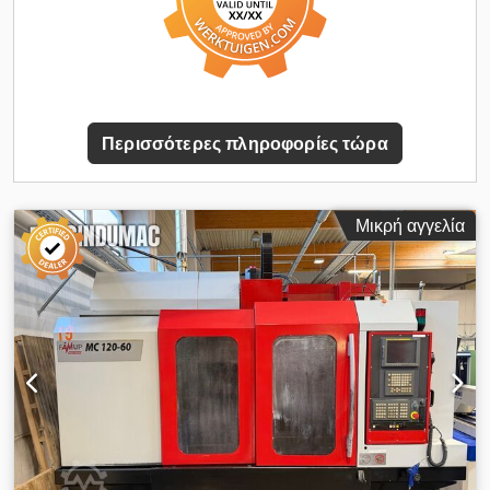
εξετάσετε το κάθετο κέντρο κατεργασίας HAAS VF-4SSHE που
Μέγεθος κώνου ISO 40
προσφέρουμε προς πώληση. Επικοινωνήστε μαζί μας για
περισσότερες πληροφορίες. • Ψύξη μέσω του άξονα
Προαιρετικός εξοπλισμός Dsdpfx Acsznv Iwslswa •
Μεταφορέας γκορδέ Τεχνικά χαρακτηριστικά Μέγεθος κώνου
BT 40
Περισσότερες πληροφορίες τώρα
Μικρή αγγελία