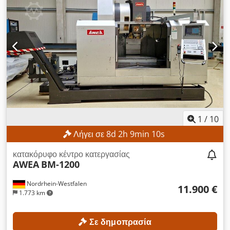
1
/
10
Λήγει σε
8
d
2
h
9
min
7
s
κατακόρυφο κέντρο κατεργασίας
AWEA
BM-1200
Nordrhein-Westfalen
11.900 €
1.773 km
Σε δημοπρασία