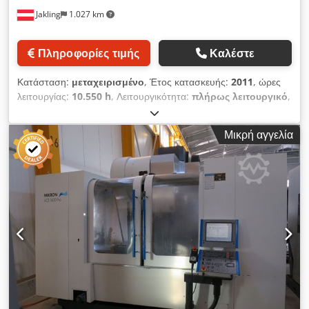
Jakling
1.027 km
Πληροφορίες τιμής
Καλέστε
Κατάσταση:
μεταχειρισμένο
, Έτος κατασκευής:
2011
, ώρες
λειτουργίας:
10.550 h
, Λειτουργικότητα:
πλήρως λειτουργικό
,
διαδρομή άξονα Χ:
1.200 χιλ.
, διαδρομή άξονα Y:
600 χιλ.
,
διαδρομή άξονα Z:
500 χιλ.
, ροπή στρέψης:
84 Nm
,
Μικρή αγγελία
κατασκευαστής ελεγκτών:
Heidenhain
, μοντέλο ελεγκτή:
iTNC530
, μέγιστο βάρος τεμαχίου:
1.200 κιλ
, πλάτος
τραπεζιού:
600 χιλ.
, μήκος τραπεζιού:
1.400 χιλ.
, φορτίο
τραπεζιού:
1.200 κιλ
, μέγιστη ταχύτητα ατράκτου:
20.000
στρ./λ.
, ώρες λειτουργίας ατράκτου:
10.550 h
, παροχή
ψυκτικού υγρού:
70 δοκός
, Εξοπλισμός:
μεταφορέας
ρινισμάτων, ταχύτητα περιστροφής απείρως
μεταβαλλόμενη, τεκμηρίωση / εγχειρίδιο
, Πωλείται άριστα
συντηρημένο μηχάνημα Mikron HPM 1200 HD, κατασκευής
2011, με σύστημα ελέγχου Heidenhain iTNC530. Διαδρομές
κίνησης: X: 1200mm Y: 600mm Z: 500mm Εξοπλισμός:
Διαστάσεις πάγκου: 1400 x 600mm Μέγιστο φορτίο πάγκου: