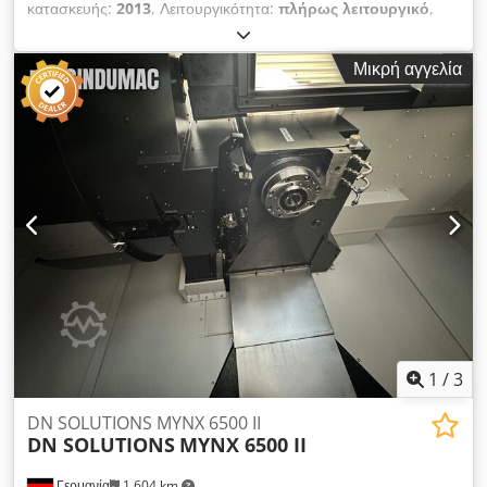
κατασκευής:
2013
, Λειτουργικότητα:
πλήρως λειτουργικό
,
αριθμός μηχανήματος/οχήματος:
2000027
, διαδρομή άξονα Χ:
1.020 χιλ.
, διαδρομή άξονα Y:
610 χιλ.
, διαδρομή άξονα Z:
610
Μικρή αγγελία
χιλ.
, ονομαστική (φαινομενική) ισχύς:
30 kVA
, ροπή στρέψης:
150 Nm
, κατασκευαστής ελεγκτών:
fanuc
, μοντέλο ελεγκτή:
FANUC 31İ-MODEL B
, μέγιστο μήκος κατεργαζόμενου
τεμαχίου:
1.200 χιλ.
, μέγιστο πλάτος κατεργαζόμενου τεμαχίου:
600 χιλ.
, πλάτος τραπεζιού:
600 χιλ.
, μήκος τραπεζιού:
1.200
χιλ.
, μέγιστη ταχύτητα περιστροφής:
15.000 στρ./λ.
, μέγιστη
ταχύτητα ατράκτου:
15.000 στρ./λ.
, Εξοπλισμός:
μεταφορέας
ρινισμάτων, τεκμηρίωση / εγχειρίδιο
, MATSUURA VX-1000
1200x600mm 15.000 στροφές/λεπτό. Το μηχάνημά μας
αγοράστηκε το 2014 ειδικά για μία εργασία ακριβείας. Δεν
χρησιμοποιήθηκε ποτέ για βαριές εργασίες. Οι ώρες
λειτουργίας είναι χαμηλές. Εάν έχετε απορίες ή χρειάζεστε
περισσότερες πληροφορίες, μπορείτε να μας στείλετε μήνυμα ή
να μας καλέσετε. Djdpfxozgv Izs Aclswa
1
/
3
DN SOLUTIONS MYNX 6500 II
DN SOLUTIONS
MYNX 6500 II
Γερμανία
1.604 km