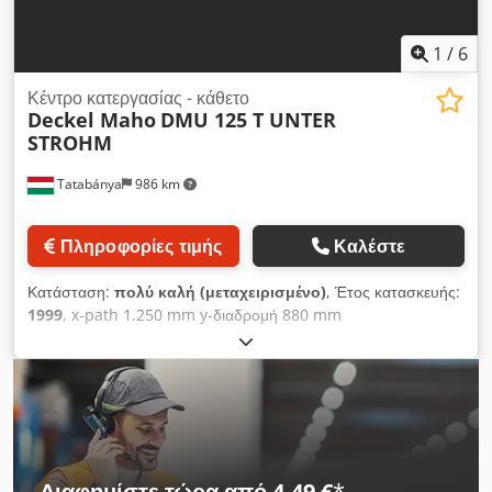
μηχάνημα πωλείται λόγω διακοπής λειτουργίας της
επιχείρησης. Βρίσκεται ακόμη υπό ρεύμα στην Ουγγαρία.
1
/
6
Κέντρο κατεργασίας - κάθετο
Deckel Maho
DMU 125 T UNTER
STROHM
Tatabánya
986 km
Πληροφορίες τιμής
Καλέστε
Κατάσταση:
πολύ καλή (μεταχειρισμένο)
, Έτος κατασκευής:
1999
, x-path 1.250 mm y-διαδρομή 880 mm
Dwodpjgypabefx Aclja z-διαδρομή 800 mm Κύρια άτρακτος:
12.000 min/-1 Ισχύς κίνησης - κύρια άτρακτος 15 / 10 kW
Περιοχή σύσφιξης τραπεζιού 1.500 x 1.050 mm Αριθμός
θέσεων εργαλείων 30 θέσεις
Διαφημίστε τώρα από 4,49 €
*