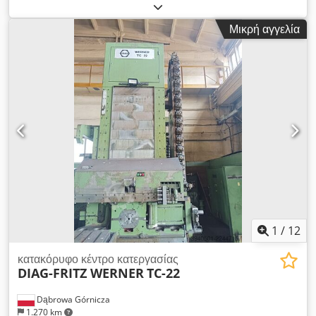
ελέγχου: - Fanuc - Ηλεκτρονικό χειροκίνητο σύστημα ελέγχου
Dedpjznbn Aefx Aclswa Κύριος άξονας: - Μέγιστη ταχύτητα
Μικρή αγγελία
περιστροφής άξονα: 8.000 στροφές/λεπτό - Υποδοχή
εργαλείων: BT40 Διαδρομές κίνησης: - X - 1270, Y - 600, Z -
725 χιλ. Αυτόματος αλλαγέας εργαλείων: - 25 θέσεις
αποθήκευσης Επιφάνεια εργασίας: - Επιφάνεια στήριξης: 1370
x 600 χιλ. Σύστημα ψύξης: - Εσωτερική παροχή ψυκτικού
υγρού: 20 bar - Μεταφορέας ξυλινών υπολειμμάτων Χρόνος
παράδοσης: - Άμεση διαθεσιμότητα
1
/
12
κατακόρυφο κέντρο κατεργασίας
DIAG-FRITZ WERNER
TC-22
Dąbrowa Górnicza
1.270 km