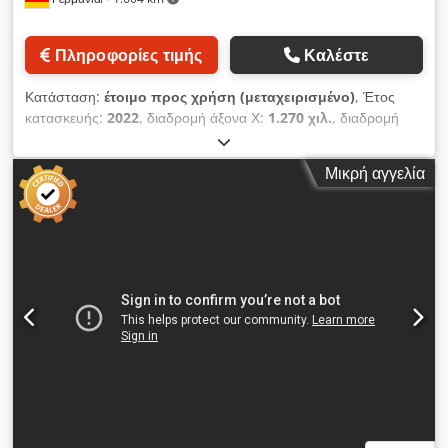
Πληροφορίες τιμής
Καλέστε
Κατάσταση:
έτοιμο προς χρήση (μεταχειρισμένο)
, Έτος
κατασκευής:
2022
, διαδρομή άξονα Χ:
1.270 χιλ.
, διαδρομή
άξονα Y:
670 χιλ.
, διαδρομή άξονα Z:
625 χιλ.
, κατασκευαστής
ελεγκτών:
FANUC
, μοντέλο ελεγκτή:
0i-F
, συνολικό ύψος:
Μικρή αγγελία
3.107 χιλ.
, συνολικό πλάτος:
3.350 χιλ.
, μέγιστη ταχύτητα
ατράκτου:
12.000 στρ./λ.
, ισχύς κινητήρα ατράκτου:
15.000
W
, μέγιστο μήκος προϊόντος:
2.692 χιλ.
, αριθμός αξόνων:
3
,
Αυτό το μηχάνημα 3 αξόνων, τύπου DN SOLUTIONS MYNX
6500 II, κατασκευάστηκε το 2022, αλλά δεν χρησιμοποιήθηκε
ποτέ. Διαθέτει τραπέζι διαστάσεων 1.400 x 670 mm και
ταχύτητα ταχείας κίνησης 30 m/λεπτό τόσο στον άξονα X όσο
και στον άξονα Y. Το μηχάνημα είναι σχεδιασμένο για βαριά
φρεζάρισμα και διαθέτει ορθογώνιες ράγες οδήγησης για
μέγιστη ακαμψία. Εάν αναζητάτε υψηλές επιδόσεις
φρεζαρίσματος, θα πρέπει να εξετάσετε το κάθετο κέντρο
κατεργασίας MYNX 6500 II της DN SOLUTIONS, το οποίο
διαθέτουμε προς πώληση. Επικοινωνήστε μαζί μας για