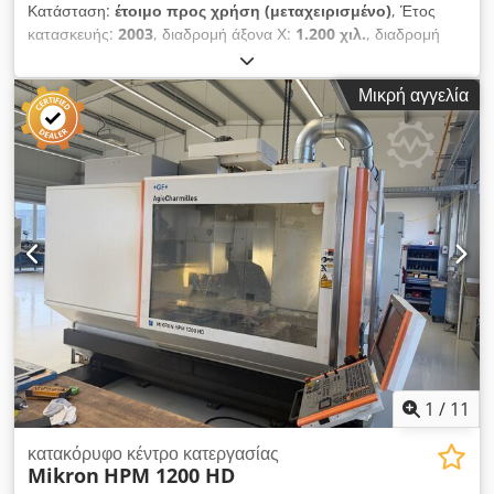
Κατάσταση:
έτοιμο προς χρήση (μεταχειρισμένο)
, Έτος
κατασκευής:
2003
, διαδρομή άξονα Χ:
1.200 χιλ.
, διαδρομή
άξονα Y:
650 χιλ.
, διαδρομή άξονα Z:
620 χιλ.
, μέγιστη
ταχύτητα ατράκτου:
10.000 στρ./λ.
, αριθμός αξόνων:
3
, Αυτή
Μικρή αγγελία
η μηχανή τριών αξόνων, τύπου DAEWOO MYNX 550,
κατασκευάστηκε το 2003. Διαθέτει διαδρομή 1.200 mm στον
άξονα X, 650 mm στον άξονα Y και 620 mm στον άξονα Z. Η
μηχανή έχει μέγιστη ταχύτητα περιστροφής ατράκτου 10.000
στροφών ανά λεπτό και αποθήκη εργαλείων με χωρητικότητα
24 θέσεων. Εάν αναζητάτε υψηλής ποιότητας δυνατότητες
κατεργασίας, θα πρέπει να εξετάσετε το κάθετο κέντρο
κατεργασίας DAEWOO MYNX 550 που προσφέρουμε προς
πώληση. Επικοινωνήστε μαζί μας για περισσότερες
πληροφορίες. • Χωρητικότητα αποθήκης εργαλείων: 24 θέσεις
Dwedszrw Nkspfx Aclea
1
/
11
κατακόρυφο κέντρο κατεργασίας
Mikron
HPM 1200 HD