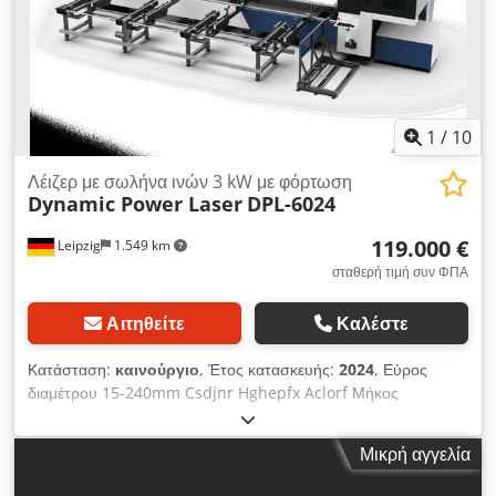
1
/
10
Λέιζερ με σωλήνα ινών 3 kW με φόρτωση
Dynamic Power Laser
DPL-6024
119.000 €
Leipzig
1.549 km
σταθερή τιμή συν ΦΠΑ
Αιτηθείτε
Καλέστε
Κατάσταση:
καινούργιο
, Έτος κατασκευής:
2024
, Εύρος
διαμέτρου 15-240mm Csdjnr Hghepfx Aclorf Μήκος
φόρτωσης 100-6000mm Μήκος απόρριψης 350-3000mm
Χωρητικότητα φόρτωσης έως 300kg Ισχύς λέιζερ 1500-6000w
Μικρή αγγελία
Ακρίβεια τοποθέτησης X/Y ±0.03mm/m Ακρίβεια
επαναληπτικής τοποθέτησης X/Y ±0.02mm/m Μέγιστη