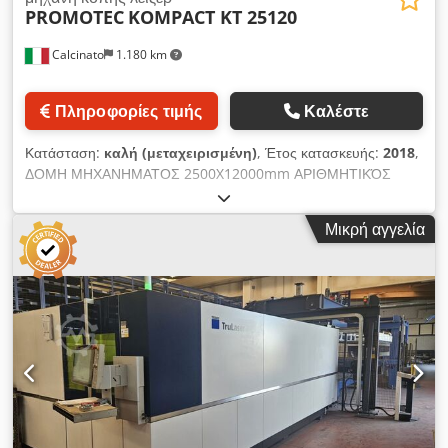
PROMOTEC
KOMPACT KT 25120
Calcinato
1.180 km
Πληροφορίες τιμής
Καλέστε
Κατάσταση:
καλή (μεταχειρισμένη)
, Έτος κατασκευής:
2018
,
ΔΟΜΗ ΜΗΧΑΝΗΜΑΤΟΣ 2500X12000mm ΑΡΙΘΜΗΤΙΚΌΣ
ΈΛΕΓΧΟΣ HEXA GV500 ΕΛΕΓΧΟΣ ΥΨΟΥΣ ΚΕΦΑΛΉ
ΠΛΆΣΜΑΤΟΣ ISO30 6 ΕΡΓΑΛΕΊΩΝ ΜΗΧΑΝΉ ΔΙΆΤΡΗΣΗΣ
Μικρή αγγελία
REVOLVER ΠΕΡΙΛΑΜΒΑΝΟΝΤΑΙ: ΓΕΝΝΉΤΡΙΑ HYPERTHERM
400A Codpsq Abwpjfx Acljrf ΕΓΓΎΗΣΗ 6 ΜΗΝΏΝ