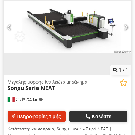
1
/
1
Μεγάλης μορφής ίνα λέιζερ μηχάνημα
Songu
Serie NEAT
Silvi
755 km
Πληροφορίες τιμής
Καλέστε
Κατάσταση:
καινούργιο
, Songu Laser – Σειρά NEAT |