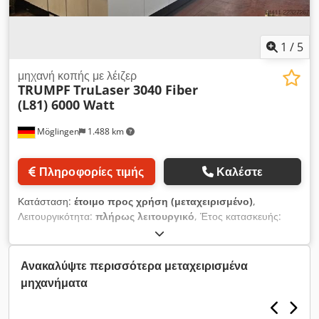
1
/
5
μηχανή κοπής με λέιζερ
TRUMPF
TruLaser 3040 Fiber
(L81) 6000 Watt
Möglingen
1.488 km
Πληροφορίες τιμής
Καλέστε
Κατάσταση:
έτοιμο προς χρήση (μεταχειρισμένο)
,
Λειτουργικότητα:
πλήρως λειτουργικό
, Έτος κατασκευής:
2020
, ισχύς λέιζερ:
6.000 W
, Μηχανή κοπής με λέιζερ CNC
TruLaser 3040 Fiber (L81) 6000 Watt X Μέγιστη περιοχή
εργασίας: 4000 mm Y Μέγιστη περιοχή εργασίας: 2000 mm Z
Ανακαλύψτε περισσότερα μεταχειρισμένα
Μέγιστη περιοχή εργασίας: 115 mm Σύστημα ελέγχου:
μηχανήματα
Siemens Sinumerik 840D SL Ισχύς λέιζερ: 6000 Watt Ώρες
λειτουργίας: 18581 ώρες Ώρες λειτουργίας της δέσμης λέιζερ: