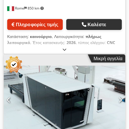
Rome
850 km
Πληροφορίες τιμής
Καλέστε
Κατάσταση:
καινούργιο
, Λειτουργικότητα:
πλήρως
λειτουργικό
, Έτος κατασκευής:
2026
, τύπος ελέγχου:
CNC
έλεγχος
, βαθμός αυτοματοποίησης:
ημιαυτόματος
, τύπος
ενεργοποίησης:
ηλεκτρικός
, Μηχανή κοπής μεταλλικών
Μικρή αγγελία
σωλήνων με λέιζερ ινών πολλαπλών λειτουργιών που βοηθούν
τη μηχανή κοπής σωλήνων λέιζερ να χρησιμοποιηθεί σε
πολλές διαδικασίες κοπής σωλήνων. Το λεπτό ακροφύσιο
επιτρέπει στην κοπτική μηχανή σωλήνων λέιζερ να αποφεύγει
τις παρεμβολές και να κόβει διάφορους τύπους σωλήνων,
συμπεριλαμβανομένων σωλήνων ειδικού σχήματος όπως H-
Beam, P-Beam, I-Beam κ.λπ. Η σύσφιξη της μηχανής κοπής
γίνεται βολική, εύκολη και γρήγορη, με 3 δευτερόλεπτα το
συντομότερο για τη σύσφιξη και υψηλή ακρίβεια επανάληψης Η
απόδοση και η αποδοτικότητα της κοπής βελτιώνονται με τη
διατήρηση σταθερής ροής αερίου με μικρές αναταράξεις. Το
BodorGenius, σε συνδυασμό με την αστραπιαία διαδικασία