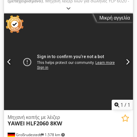
(μεταχειρισμένο)
, Μηχανή λέιζερ ινών για σωλήνες YLP 6020 -
ΕΠΙΣΤΡΕΦΕΙ ΑΠΟ ΑΠΟΚΑΤΑΣΤΑΣΗ- ΔΙΑΘΕΣΙΜΟ ΑΜΕΣΩΣ
εξοπλισμός υψηλής ποιότητας ισχύς λέιζερ: 3kW για σωλήνες
Μικρή αγγελία
και προφίλ Csdpoht U D Dsfx Aclerf 6200mm μήκος × 20-
200mm διάμετρος στρογγυλή 6200mm μήκος × 20mm-
140mm τετράγωνο αυτόματη φόρτωση 3000-6200 αυτόματη
εκφόρτωση 0-4000mm Εξοπλισμός: Κεφαλή κοπής Precitec
Auto Focus Έλεγχος Siemens με οθόνη αφής Αντηχείο IPG με
3kW με γερμανική εγγύηση THX οδηγοί Ασφάλεια CE από την
TÜV Süd Εξόρυξη Donaldson περιλαμβάνεται: Εγγύηση
Λογισμικό CAD CAM Θέση σε λειτουργία Παράδοση εντός
Γερμανίας Προσφερόμενη κατάρτιση Εξυπηρετούμε τα
μηχανήματα YAWEI για την ευρωπαϊκή αγορά για περισσότερα
από 15 χρόνια. Είμαστε ο συνεργάτης σας για όλες τις
ερωτήσεις. Μπορείτε να δοκιμάσετε ένα πανομοιότυπο
μηχάνημα υπό τάση ανά πάσα στιγμή. Ελάτε να μας
επισκεφτείτε !
1
/
1
Μηχανή κοπής με λέιζερ
YAWEI
HLF2060 8KW
Großrudestedt
1.578 km