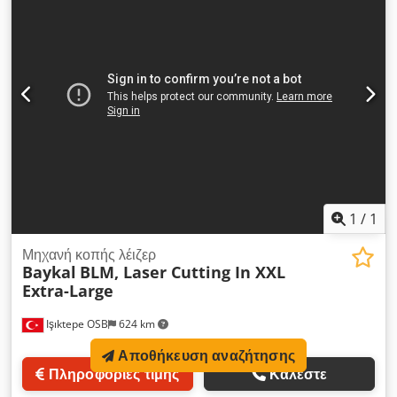
ταχύτητα κίνησης 113 m/min Μέγιστη επιτάχυνση 0,65G
Σύστημα ελέγχου CNC FSCUT 5000 BUS EtherCAT
Τροφοδοσία 380v 50Hz Τριφασικό Κατανάλωση ισχύος
Ανάλογα με την ισχύ του λέιζερ Προστασία τροφοδοσίας IP54
1
/
1
Μηχανή κοπής λέιζερ
Baykal
BLM, Laser Cutting In XXL
Extra-Large
Işıktepe OSB
624 km
Αποθήκευση αναζήτησης
Πληροφορίες τιμής
Καλέστε