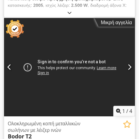
mm • Ονομαστική μορφή φύλλου: 4.000 × 2.000 mm • Πάχος
κατασκευής:
2005
, ισχύς λέιζερ:
2.500 W
, διαδρομή άξονα Χ:
φύλλου (φόρτωση και εκφόρτωση): 0,8–20 mm • Μέγιστο
8.750 χιλ.
, διαδρομή άξονα Y:
1.270 χιλ.
, διαδρομή άξονα Z:
βάρος φύλλου: 1.300 kg • Μέγιστο βάρος παλέτας πρώτης
375 χιλ.
, αριθμός αξόνων:
7
, Αυτό το μηχάνημα 7 αξόνων
ύλης: 3.000 kg • Μέγιστο ύψος παλέτας πρώτης ύλης: 240
Μικρή αγγελία
τύπου Mazak 3D Fabri Gear 150 κατασκευάστηκε το 2005.
mm • Μέγιστο ύψος παλέτας κομμένων τεμαχίων: 350 mm •
Διαθέτει εντυπωσιακή διαδρομή μετακίνησης 8750 mm στον
Τυπικός χρόνος κύκλου: 75 s • Βάρος μονάδας: 7.200 kg •
άξονα X, 1270 mm στον άξονα Y και 375 mm στον άξονα Z. Το
Μέγιστη κατανάλωση ρεύματος: 6 kW • Μέγιστη κατανάλωση
μηχάνημα είναι εξοπλισμένο με έναν ισχυρό αντηχητικό
πεπιεσμένου αέρα: 10 m³/h
ενισχυτή 2,5 kW που προσφέρει αποδοτική κοπή. Εάν
αναζητάτε υψηλής ποιότητας δυνατότητες κοπής σωλήνων,
προτείνουμε να εξετάσετε το Mazak 3D Fabri Gear 150 που
προσφέρουμε προς πώληση. Επικοινωνήστε μαζί μας για
περισσότερες λεπτομέρειες. • Διαδρομές αξόνων: • X: 8750
mm Crsdpfx Aozhvn Doclsf • U: 9100 mm • V: 2315 mm • Y:
1270 mm • Z: 375 mm • Περιστροφικοί άξονες: • A: ±345° • B:
±135°
1
/
4
Ολοκληρωμένη κοπή μεταλλικών
σωλήνων με λέιζερ ινών
Bodor
T2