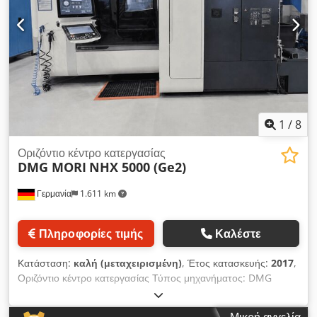
αιτήματος.
1
/
8
Οριζόντιο κέντρο κατεργασίας
DMG MORI
NHX 5000 (Ge2)
Γερμανία
1.611 km
Πληροφορίες τιμής
Καλέστε
Κατάσταση:
καλή (μεταχειρισμένη)
, Έτος κατασκευής:
2017
,
Οριζόντιο κέντρο κατεργασίας Τύπος μηχανήματος: DMG
MORI NHX 5000 Έλεγχος: M730UM με Celos Έτος
κατασκευής: 2017 ΤΕΧΝΙΚΑ ΔΕΔΟΜΕΝΑ Διαδρομές