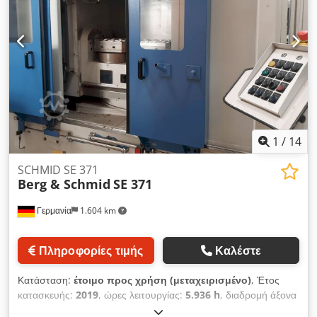
Για περισσότερες πληροφορίες, δείτε τις εικόνες.
1
/
14
SCHMID SE 371
Berg & Schmid
SE 371
Γερμανία
1.604 km
Πληροφορίες τιμής
Καλέστε
Κατάσταση:
έτοιμο προς χρήση (μεταχειρισμένο)
, Έτος
κατασκευής:
2019
, ώρες λειτουργίας:
5.936 h
, διαδρομή άξονα
Χ:
715 χιλ.
, διαδρομή άξονα Y:
400 χιλ.
, διαδρομή άξονα Z: