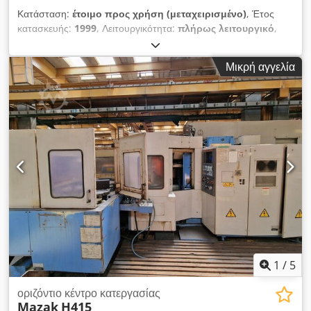
Κατάσταση:
έτοιμο προς χρήση (μεταχειρισμένο)
, Έτος
κατασκευής:
1999
, Λειτουργικότητα:
πλήρως λειτουργικό
,
διαδρομή άξονα Χ:
600 χιλ.
, διαδρομή άξονα Y:
560 χιλ.
,
διαδρομή άξονα Z:
560 χιλ.
, μέγιστο βάρος τεμαχίου:
600 κιλ
,
Μικρή αγγελία
αριθμός θέσεων στη θήκη εργαλείων:
60
, μέγιστη γωνία
περιστροφής άξονα C:
360 °
, Χωρίς ελάχιστη τιμή - εγγυημένη
πώληση στην υψηλότερη προσφορά! ΤΕΧΝΙΚΕΣ
ΛΕΠΤΟΜΕΡΕΙΕΣ Υποδοχή αξόνα: SK40 Διαδρομή άξονα X:
600 mm Διαδρομή άξονα Y: 560 mm Διαδρομή άξονα Z: 560
mm Περιοχή περιστροφής άξονα Β: 360° Αριθμός θέσεων
εργαλείων στο μαγαζί: 60 ΛΕΠΤΟΜΕΡΕΙΕΣ ΜΗΧΑΝΗΜΑΤΟΣ
Σύστημα ελέγχου: Siemens Αριθμός παλετών: 2 Διαστάσεις
παλέτας: 400 × 500 mm Codpfx Anezpxd Romeha Μέγιστο
επιτρεπόμενο φορτίο παλέτας: 600 kg Βάρος μηχανήματος:
10.500 kg
1
/
5
οριζόντιο κέντρο κατεργασίας
Mazak
H415