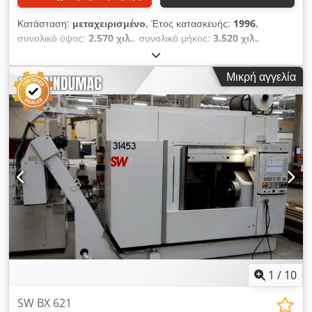
Κατάσταση:
μεταχειρισμένο
, Έτος κατασκευής:
1996
,
συνολικό ύψος:
2.570 χιλ.
, συνολικό μήκος:
3.520 χιλ.
,
συνολικό πλάτος:
2.350 χιλ.
, Βάρος χωρίς φορτίο: 6.000 kg
Τιμή: Κατόπιν αιτήματος - Έτος κατασκευής: 1996 - Διαθέσιμη
Μικρή αγγελία
τεκμηρίωση: Ναι - Υπάρχει σήμανση CE: Ναι - Διαθέσιμο
πιστοποιητικό CE: Όχι - Σειριακός αριθμός: M2058 - Έλεγχος:
CNC - Αριθμός αξόνων [τεμ.]: 3 - Διαδρομή άξονα X [mm]: 750
- Διαδρομή άξονα Y [mm]: 420 - Διαδρομή άξονα Z [mm]: 450
- Μήκος τραπεζιού [mm]: 900 - Πλάτος τραπεζιού [mm]: 420 -
Ελάχιστες στροφές ατράκτου [rpm]: 40 - Μέγιστες στροφές
ατράκτου [rpm]: 8000 - Διαστάσεις μεταφοράς: 3520mm x
2350mm x 2575mm (μ x π x υ) - Βάρος μεταφοράς [kg]:
6000kg Οικονομικές πληροφορίες ΦΠΑ: Η αναγραφόμενη τιμή
είναι πλέον ΦΠΑ ΦΠΑ/διακανονισμός διαφοράς: Ο ΦΠΑ
εκπίπτει για επαγγελματίες Διατίθεται παράδοση και ανταλλαγή
ανά πάσα στιγμή για όλα τα βιομηχανικά είδη. Lukas van
Rossum Cedpfx Answ Slaxomoha
1
/
10
SW BX 621