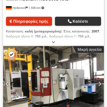
Heilbronn
1.506 km
Πληροφορίες τιμής
Καλέστε
Κατάσταση:
καλή (μεταχειρισμένη)
, Έτος κατασκευής:
2007
,
διαδρομή άξονα Χ:
750 χιλ.
, διαδρομή άξονα Y:
750 χιλ.
,
διαδρομή άξονα Z:
725 χιλ.
, Έλεγχος CNC Sinumerik 840D
Περιστροφικό τραπέζι NC άξονας Β Cedoq Ui Hqopfx Anmsha
Μικρή αγγελία
Γεμιστήρας για 320 εργαλεία Συσκευή αλλαγής παλετών, 2
παλέτες 500mm x 500mm Εσωτερική παροχή ψυκτικού υγρού
IKZ (80 bar) Μεταφορέας ροκανιδιών Διάταξη ψυκτικού μέσου
Technische Daten / τεχνικές λεπτομέρειες: Διαμήκης διαδρομή
Χ 750 mm Y-διαδρομή κάθετα 750 mm Z-διαδρομή εγκάρσια /
Z-διαδρομή εγκάρσια 725 mm Άξονας Β / άξονας Β 360 °
Κωνικότητα ατράκτου HSK 63A Drehzahlbereich Spindel /
ταχύτητα ατράκτου 50-10000 Upm /rpm Werkzeugplätze /
θέσεις εργαλείων στον εναλλάκτη 320 Ταχύτητα τροφοδοσίας /
τροφοδοσία 60000 mm/min Ταχεία τροφοδοσία 60 m/min
Antriebsleistung Spindel 40/100% ED / ισχύς κίνησης
ατράκτου 40/100%ED 37/24 kW Βάρος της μηχανής περίπου