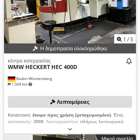
Sinumerik 840D Μήκος μηχανήματος με μεταφορέα
γκορτσολιών: 6.100 mm Chsdjzi Edkepfx Anmoa Πλάτος (με
σύστημα ελέγχου και επιπλέον αποθήκη): 4.500 mm
Διαστάσεις εγκατάστασης IKZ: 2.450 x 1.700 mm Διαστάσεις
εγκατάστασης ψύκτη άξονα: 800 x 900 mm Βάρος
μηχανήματος: περίπου 15.000 kg ΕΞΟΠΛΙΣΜΟΣ NC
1
/
5
περιστρεφόμενος πίνακας με άξονα Β Αποθήκη για 320
Η δημοπρασία ολοκληρώθηκε
εργαλεία Σύστημα αλλαγής παλετών, 2 παλέτες 500 mm x 500
mm Εσωτερική παροχή ψυκτικού υγρού IKZ (80 bar)
κέντρο κατεργασίας
Μεταφορέας γκορτσολιών Σύστημα ψύξης
WMW HECKERT
HEC 400D
Baden-Württemberg
1.504 km
Λεπτομέρειες
Κατάσταση:
έτοιμο προς χρήση (μεταχειρισμένο)
, Έτος
κατασκευής:
2008
, Λειτουργικότητα:
πλήρως λειτουργικό
,
διαδρομή άξονα Χ:
650 χιλ.
, διαδρομή άξονα Y:
650 χιλ.
,
διαδρομή άξονα Z:
680 χιλ.
, μοντέλο ελεγκτή:
SIEMENS
Μικρή αγγελία