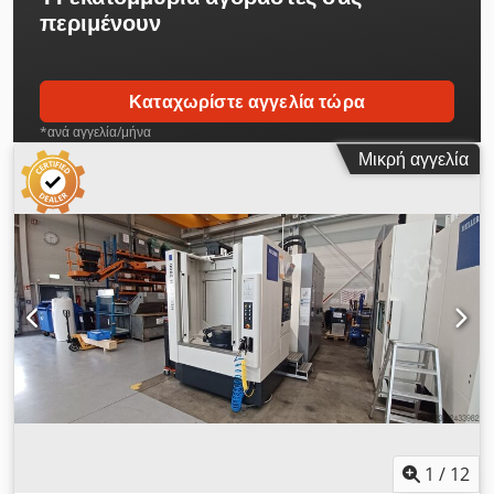
περιμένουν
Καταχωρίστε αγγελία τώρα
*ανά αγγελία/μήνα
Μικρή αγγελία
1
/
12