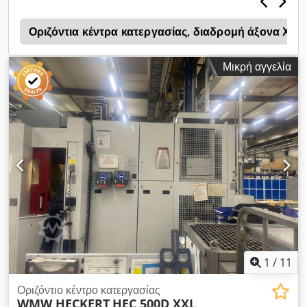
τράπεζα Αυτόματος αλλαγέας παλετών διπλής θέσης: 2 x 500
x 500 mm Αυτόματος αλλαγέας εργαλείων υψηλής ταχύτητας
Οριζόντια κέντρα κατεργασίας, διαδρομή άξονα Χ 
ως αλλαγέας διπλού βραχίονα για 60 εργαλεία Οριζόντια
φρεζαρισματική και διάτρητη κατεργασία Πολυδιάστατη
Μικρή αγγελία
κατεργασία σε συνδυασμό με περιστρεφόμενη τράπεζα ως 4ο
άξονα Γραμμική οδήγηση και στους τρεις άξονες Γυάλινες
κλίμακες και στους άξονες Μέτρηση εργαλείων με λέιζερ,
αισθητήρας μέτρησης τεμαχίου RENISHAW IKZ 40 Bar Πλήρης
προστατευτική επένδυση από πιτσιλίσματα Καθαρισμός
υψηλής πίεσης Φωτιστικό χώρου εργασίας 3826
1
/
11
Οριζόντιο κέντρο κατεργασίας
WMW HECKERT
HEC 500D XXL