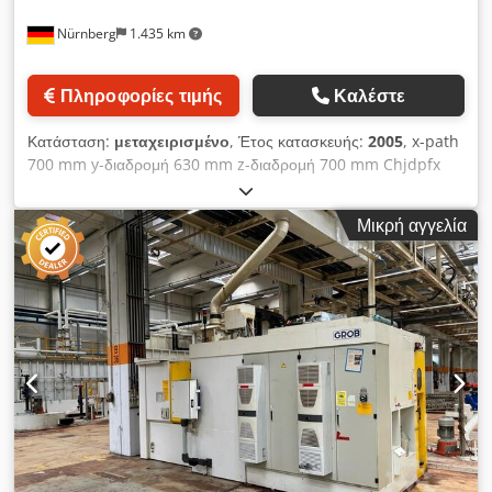
Nürnberg
1.435 km
Πληροφορίες τιμής
Καλέστε
Κατάσταση:
μεταχειρισμένο
, Έτος κατασκευής:
2005
, x-path
700 mm y-διαδρομή 630 mm z-διαδρομή 700 mm Chjdpfx
Answhqtqsmoa Έλεγχος SIN 840 D SIEMENS Ταχύτητες
ατράκτου - απείρως μεταβλητή 10.000 στροφές ανά λεπτό
Μικρή αγγελία
Ισχύς κίνησης 100% ED 13,00 kW Ισχύς κίνησης 40 % ED
18,00 KW Εργαλειοθήκη HSK-A63 Διάμετρος ατράκτου στο
μπροστινό έδρανο 80 mm Πρόωση X/Y/Z/άξονας 1 - 50.000
mm/min Ταχεία μετακίνηση X/Y/Z 50,00 m/min Δύναμη
προώθησης X/Y/Z 5,00 kN Άξονας Β 360 x 1 ° Β - άξονας
30,00 rpm Μέγεθος παλέτας 2x 500 x 500 mm Βάρος
τεμαχίου 500 kg Διαστάσεις τεμαχίου τουλάχιστον 700 x 700 x
750 mm Γεμιστήρας εργαλείων με 40 θέσεις Μήκος εργαλείου -
μέγ. 350 mm Διάμετρος εργαλείου 80 mm Διάμετρος εργαλείου
με ελεύθερες πλευρικές πλάκες 150 mm Βάρος εργαλείου μέγ.
10,00 kg Χρόνος μετακίνησης από τσιπ σε τσιπ 4,00 δευτ.
Συνολική απαίτηση ισχύος 24,00 kW Βάρος μηχανήματος