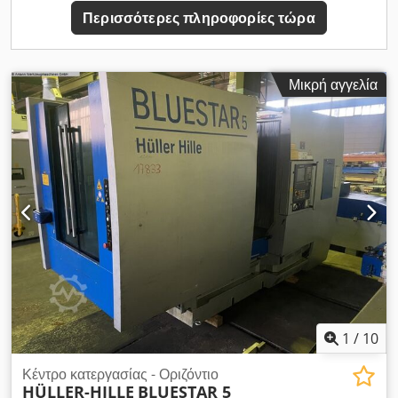
περισσότερες πληροφορίες. Πρόσθετος εξοπλισμός •
Περισσότερες πληροφορίες τώρα
Υδρόψυκτη κινητήρια άτρακτος με τεχνολογία AC-synchron.
Πλεονεκτήματα μηχανήματος Τεχνικά πλεονεκτήματα
μηχανήματος • Περιστρεφόμενη τράπεζα (άξονας a): άμεσα
κινούμενο οριζόντιο nc-στρογγυλό τραπέζι με αντίβαθρο •
Μικρή αγγελία
Μέγιστες διαστάσεις συσκευής/κατεργαζόμενου τεμαχίου: Ø
630 mm x 1420 mm • Μέγιστο βάρος συσκευής/
κατεργαζόμενου τεμαχίου: 600 kg Codpfxszh Uqde Anmoha •
Διάταξη ατράκτων: οριζόντια, πλευρικά τοποθετημένες •
Απόσταση ατράκτων: 600 mm Πρόσθετες πληροφορίες
Μηχάνημα ακόμα σε λειτουργία Διαστάσεις Βάθος
μηχανήματος 5800 mm
1
/
10
Κέντρο κατεργασίας - Οριζόντιο
HÜLLER-HILLE
BLUESTAR 5