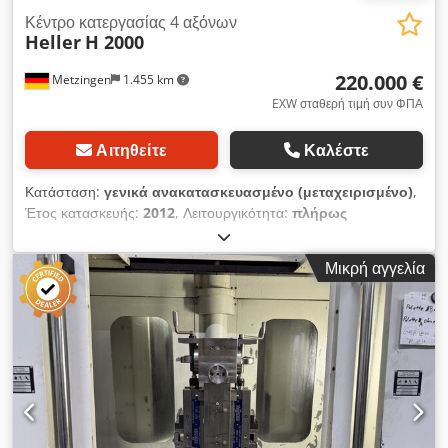
Κέντρο κατεργασίας 4 αξόνων
Heller
H 2000
220.000 €
Metzingen
1.455 km
EXW σταθερή τιμή συν ΦΠΑ
Αιτηθείτε
Καλέστε
Κατάσταση:
γενικά ανακατασκευασμένο (μεταχειρισμένο)
,
Έτος κατασκευής:
2012
, Λειτουργικότητα:
πλήρως
λειτουργικό
, Έτος κατασκευής: 2012 Σύστημα ελέγχου:
Siemens 840D SL Άξονας: SC63, 16.000 στροφές/λεπτό, 40
Μικρή αγγελία
kW, 96 Nm Σύστημα συγκράτησης εργαλείων: HSK 63
Csdpfjzpyg Tsx Anmjha Αποθήκη εργαλείων / Θέσεις
(Προαιρετικά): Αλυσίδα / 54 Κυκλικός πίνακας: 360.000° X
0,001° Σύστημα ψύξης: KNOLL, VRF 250, IKZ 50 bar, (έλεγχος
ψεκασμού χώρου εργασίας) Περιοχή εργασίας XYZ (mm): 630 /
630 / 630 Διαστάσεις παλέτας (mm): 500 X 400 Σύστημα
συγκράτησης τεμαχίου εργασίας: Υδραυλικό, 60 bar
Πρόσθετες επιλογές, ιδιαίτερα χαρακτηριστικά: Υπέρυθρος
αισθητήρας για ψηφιακό ψηφιακό αισθητήρα (RENISHAW)·