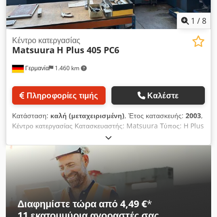
1
/
8
Κέντρο κατεργασίας
Matsuura
H Plus 405 PC6
Γερμανία
1.460 km
Πληροφορίες τιμής
Καλέστε
Κατάσταση:
καλή (μεταχειρισμένη)
, Έτος κατασκευής:
2003
,
Κέντρο κατεργασίας Κατασκευαστής: Matsuura Τύπος: H Plus
405 PC6 Cjdpfxeltlx Ns Anmsha Έτος κατασκευής: 2003
Σύστημα CNC: Fanuc G-Tech 16i Διαδρομές κίνησης: X/Y/Z:
600 x 600 x 600 mm Διαστάσεις τραπεζιού: 500 x 500 mm
Αυτόματος αλλακτής παλετών 6 θέσεων Αποθήκη εργαλείων:
120 θέσεων 4ος άξονας Σύστημα υψηλής πίεσης της Knoll
Εσωτερική ψύξη 70 bar 3826
Διαφημίστε τώρα από 4,49 €
*
11 εκατομμύρια αγοραστές
σας