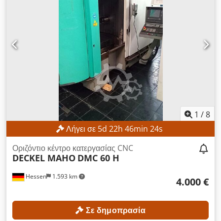
1
/
8
Λήγει σε
5
d
22
h
46
min
22
s
Οριζόντιο κέντρο κατεργασίας CNC
DECKEL MAHO
DMC 60 H
Hessen
1.593 km
4.000 €
Σε δημοπρασία