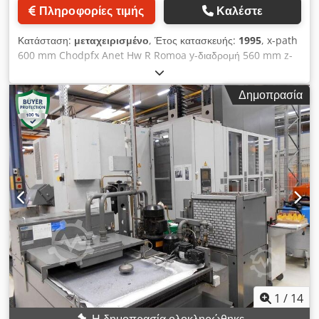
Πλεονεκτήματα μηχανήματος Ποιοτικά πλεονεκτήματα •
Πληροφορίες τιμής
Καλέστε
Ψηφιακό σύστημα inverter • Απαιτούμενος χώρος με χειρισμό:
περ. 3,5 x 5 m² • Το μηχάνημα λειτούργησε "στεγνά" χωρίς
Κατάσταση:
μεταχειρισμένο
, Έτος κατασκευής:
1995
, x-path
υγρό ψύξης. Διαθέτει διασύνδεση Profibus. Αυτή τη στιγμή
600 mm Chodpfx Anet Hw R Romoa y-διαδρομή 560 mm z-
είναι εγκατεστημένες ειδικές τσοκ SCHMID, κατάλληλες για
διαδρομή 560 mm Μονάδα ελέγχου SIEMENS 840 C Συνολική
συγκεκριμένα εξαρτήματα, υδραυλικά. Τεχνικά πλεονεκτήματα •
απαίτηση ισχύος 12 kW Βάρος μηχανήματος περίπου 10000
Πεδίο ταλάντωσης: -22/+95° • Περιοχή μετακίνησης x - y - z:
Δημοπρασία
kg Απαιτούμενος χώρος περίπου m DECKEL MAHO Οριζόντιο
715 - 400 - 500 mm • Τριφασικός κύριος κινητήρας: kW σε s1
κέντρο κατεργασίας 4 αξόνων CNC με αλλαγή παλέτας Τύπος
100% / s6 40% ed • Κύρια ισχύς ατράκτου εργασίας kW / s1 /
DMC 60 H Έτος κατασκευής 1995 Αριθμός σειράς 102 (6004
s6: 0,5 • Στροφές ατράκτου περ: 50, 1.000, 1.850, 10.000 rpm
50 019602 00) _____ Εύρος εργασίας: Εγκάρσια διαδρομή
• Ροπή περίπου Nm s1/s6: 100/135 100/135 100/135 24/31 •
άξονα Χ 600 mm Κατακόρυφη διαδρομή άξονα Υ 560 mm
Επιτάχυνση x - y - z: 4-6-9 m/sec² • Χρόνος αλλαγής
Διαμήκης διαδρομή άξονας Ζ 560 mm Περιστρεφόμενο τραπέζι
εργαλείου: περ. 2,5 sec. • Οριζόντια περιοχή ταλάντωσης NC/
ως άξονας Β 360.000 ° Μέγεθος παλέτας 500 x 400 mm
υδρ. ασφάλιση: -22° / +95° • Απόσταση μεταξύ αξόνων
Φορτίο τραπέζης max. 400 kg Ταχύτητα τραπέζης max. 25
περιστροφής / τσοκ συγκράτησης: 430 mm Επιπλέον
m/min. Εργαλειοθήκη SK 40 Ταχύτητα ατράκτου απείρως
πληροφορίες Το μηχάνημα είναι ακόμα συνδεδεμένο στο
μεταβλητή 20 - 15.000 στροφές ανά λεπτό Τιμές πρόωσης /
ρεύμα.
ταχείας κίνησης μέγ. 20 m / 40 m/min. Κύρια κίνηση
εναλλασσόμενου ρεύματος περίπου 12/20 kW (?) Συνολική
κίνηση περίπου 40 kW - 400 V - 50 Hz Βάρος περίπου 10.000
kg Εξαρτήματα / ειδικός εξοπλισμός: - C με οθόνη και με
1
/
14
αντίστοιχο σύστημα ελέγχου διαδρομής 4 αξόνων της
Η δημοπρασία ολοκληρώθηκε