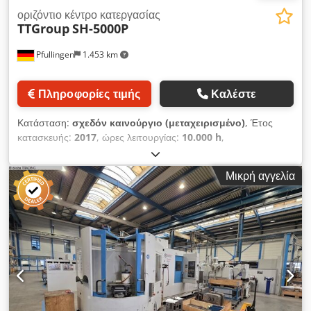
οριζόντιο κέντρο κατεργασίας
TTGroup
SH-5000P
Pfullingen
1.453 km
Πληροφορίες τιμής
Καλέστε
Κατάσταση:
σχεδόν καινούργιο (μεταχειρισμένο)
, Έτος
κατασκευής:
2017
, ώρες λειτουργίας:
10.000 h
,
Λειτουργικότητα:
πλήρως λειτουργικό
, διαδρομή άξονα Χ:
730 χιλ.
, διαδρομή άξονα Y:
730 χιλ.
, διαδρομή άξονα Z:
830
Μικρή αγγελία
χιλ.
, ταχεία μετατόπιση άξονα X:
60 μ/λεπτό
, ταχεία
μετακίνηση άξονας Y:
60 μ/λεπτό
, ταχεία μετακίνηση άξονα Z:
60 μ/λεπτό
, Βασικό μηχάνημα - SH-5000P - Επίδειξης, σαν
καινούριο • Βασικό μηχάνημα 4 αξόνων • Έλεγχος Siemens
840D sl • Μέγεθος τραπεζιού 500x500 mm • Μέγ. φορτίο
τραπεζιού 500 kg • Διαδρομές X/Y/Z 730/730/830 mm •
Ταχύτητα γρήγορης μετακίνησης X/Y/Z 60/60/60 m/min •
Ατράκτος φρεζαρίσματος: • HSK63 • 30/50 kW • 18.000 σ.α.λ. •
Μαγαζίν εργαλείων με 40 θέσεις • Αυτόματος εναλλάκτης