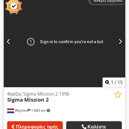
Μικρή αγγελία
μετακίνησης Άξονας X: 730 mm Άξονας Y: 730 mm Άξονας Z:
880 mm Ταχεία μετακίνηση (X/Y/Z): 60 m/min Τροφοδοσία
(X/Y/Z): 60 m/min Codpfx Anjzinbxemjha Εύρος στροφών:
15.000 στρ./λεπτό Κινητήρας ατράκτου: 37 kW Ροπή: 250 Nm
Αλλαγή εργαλείων Υποδοχή εργαλείου: HSK 63 Θέσεις
εργαλείων: 60 Διάμετρος τεμαχίου: 70 / 140 mm Μήκος
εργαλείου: 550 mm Βάρος εργαλείου: 12 kg Σύστημα παλετών
Αριθμός παλετών: 2 Διαστάσεις παλέτας: 500 x 500 mm
Άξονας B: 0,001° Μέγιστο φορτίο τραπεζιού: 500 kg
Εξοπλισμός Μεταφορέας αποβλήτων Σύστημα φίλτρου: Knoll
KF 110/700 Εσωτερική ψύξη (IKZ): 70 bar
1
/
15
Φρέζες Sigma Mission 2 1996
Sigma
Mission 2
Wijchen
1.885 km
Πληροφορίες τιμής
Καλέστε