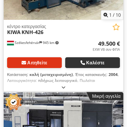
1
/
10
κέντρο κατεργασίας
KIWA
KNH-426
49.500 €
Székesfehérvár
945 km
EXW VB συν ΦΠΑ
Αιτηθείτε
Καλέστε
Κατάσταση:
καλή (μεταχειρισμένη)
, Έτος κατασκευής:
2004
,
Λειτουργικότητα:
πλήρως λειτουργικό
, Πωλείται
μεταχειρισμένο κέντρο κατεργασίας KIWA KNH-426 σε άριστη
κατάσταση. Έτος: 2004 Κέντρο οριζόντιας κατεργασίας 4
Μικρή αγγελία
αξόνων, 6 σταθμών παλετών με έλεγχο Fanuc Series 18i-M Το
μηχάνημα μπορεί να επιθεωρηθεί επί τόπου κατόπιν
συνεννόησης. Chedpfx Anougtlpjmja Ισοτιμία παράδοσης:
EXW Székesfehérvár. Μπορούμε να βοηθήσουμε στην
αποσυναρμολόγηση και συναρμολόγηση της μηχανής κατόπιν