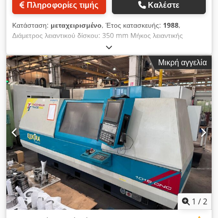
Πληροφορίες τιμής
Καλέστε
Κατάσταση:
μεταχειρισμένο
, Έτος κατασκευής:
1988
,
Διάμετρος λειαντικού δίσκου: 350 mm Μήκος λειαντικής
διαδρομής: 1000 mm Dsdpfxszmy Thj Aciskr Ύψος κέντρου:
175 mm Σύστημα ελέγχου: Kelco Βάρος μηχανήματος:
Μικρή αγγελία
περίπου 4 τόνοι Μηχανή κυκλικής λείανσης CNC Kellenberger
UR 175 x 1000 Έτος κατασκευής: 1988 Σύστημα ελέγχου:
Kelco Απόσταση μεταξύ κέντρων: 1000 mm + διάφορα
εξαρτήματα συγκράτησης και εργαλεία
1
/
2