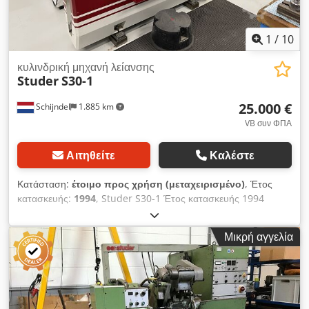
1
/
10
κυλινδρική μηχανή λείανσης
Studer
S30-1
25.000 €
Schijndel
1.885 km
VB συν ΦΠΑ
Αιτηθείτε
Καλέστε
Κατάσταση:
έτοιμο προς χρήση (μεταχειρισμένο)
, Έτος
κατασκευής:
1994
, Studer S30-1 Έτος κατασκευής 1994
Dksdpfxey Rmxus Acier
Μικρή αγγελία