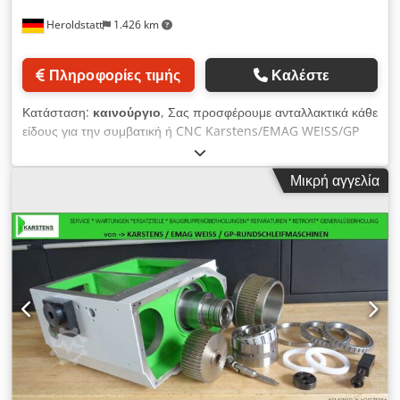
and internal grinding. Fully automatic operating cycle, feed
Heroldstatt
1.426 km
movement via rotary cam switch: rapid advance, rapid
retraction, grinding cycle, feed stop, fine feed in microns.
Automatic longitudinal grinding cycle Central coolant
Πληροφορίες τιμής
Καλέστε
supply for all grinding positions Workpiece headstock with
infinitely variable drive for live or locked spindle. Feed
Κατάσταση:
καινούργιο
, Σας προσφέρουμε ανταλλακτικά κάθε
control for plunge and traverse grinding, input for return,
είδους για την συμβατική ή CNC Karstens/EMAG WEISS/GP
feed amounts, feeds, spark-out times, idle strokes Digital
κυλινδρική τροχιακή μηχανή σας, για την αντικεντρητήρα,
readouts for grinding spindle B-axis, workpiece spindle, X-
κεφαλή κομματιού, κεφαλή λείανσης, κοχλίες με σφαίρες,
and Z-axis from HEIDENHAIN Paper band filter system
Μικρή αγγελία
γυάλινους χάρακες, φλάντζες δίσκων λείανσης, κινητήρες
approx. 250 L similar to Weiss/ EMAG/ GP-cylindrical
κίνησης, κινητήρια συστήματα αξόνων (BOSCH, SIEMENS),
grinding machines/ Studer/ Kellenberger/ Schaudt/
έλεγχο ECKELMANN, αναδιπλούμενα ελαστικά καλύμματα,
Tschudin/ Tacchella/ Dannobat/ Bahmüller/Fortuna
ρουλεμάν, K11/K21 συστήματα ταχείας μετακίνησης -
καινούρια και μεταχειρισμένα, μπλοκ αντιστροφής άξονα Z με
ανταλλαγή. Εξυπηρετούμε μηχανές από έτος κατασκευής
1955, ASA-ASE-K10-K11-K12-K13-K16-K19-K21-K22-K23-
K24-K25-K26-K27-K28- K29-K33-K35-K37-K50-K51-K52-K53-
K57-W11-W21- GP-κυλινδρικές τροχιακές μηχανές – όλες οι
μηχανές βασισμένες σε Karstens. Παρόμοιες/ EMAG-WEISS/
GP κυλινδρικές τροχιακές μηχανές/ Studer/ Kellenberger/
Schaudt/ Tschudin/ Tacchella/ Dannobat Dkedpfx Acjup