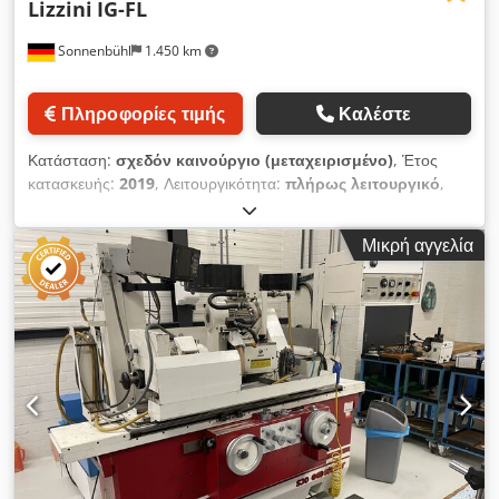
Lizzini
IG-FL
Sonnenbühl
1.450 km
Πληροφορίες τιμής
Καλέστε
Κατάσταση:
σχεδόν καινούργιο (μεταχειρισμένο)
, Έτος
κατασκευής:
2019
, Λειτουργικότητα:
πλήρως λειτουργικό
,
Κεντροστρόφος τόρνος CNC Lizzini IG-FL Έτος κατασκευής:
2019 Κατάσταση: Απόλυτα καινούργιο Σύστημα ελέγχου:
Μικρή αγγελία
Siemens 840D sl Εξοπλισμός: - 2 εξωτερικοί τροχοί λείανσης -
1 εσωτερική συσκευή λείανσης με άξονα C και πλήρως
ελεγχόμενο άξονα Β Μέγιστη απόσταση μεταξύ κέντρων: 1000
mm Μέγιστο ύψος μεταξύ κέντρων: 200 mm Dedpfx
Acjzmhumeijkr