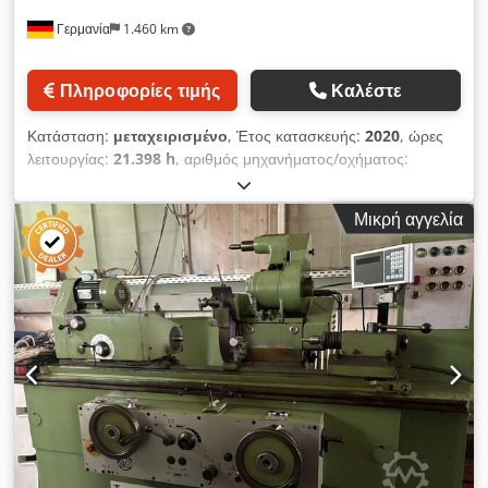
Γερμανία
1.460 km
Πληροφορίες τιμής
Καλέστε
Κατάσταση:
μεταχειρισμένο
, Έτος κατασκευής:
2020
, ώρες
λειτουργίας:
21.398 h
, αριθμός μηχανήματος/οχήματος:
IntNr231185
, EMAG WEISS W11 CNC SL650 – Παγκόσμια
μηχανή κύλινδρικής λείανσης – Έτος κατασκευής: 2020 Προς
Μικρή αγγελία
πώληση διατίθεται μια μεταχειρισμένη μηχανή EMAG WEISS
W11 CNC SL650 – μια ισχυρή, παγκόσμια μηχανή κύλινδρικής
λείανσης με αριθμητικό έλεγχο (CNC). Η μηχανή είναι ιδανική
για απαιτητικές εργασίες λείανσης σε μεμονωμένα τεμάχια,
πρωτότυπα και μικρές έως μεσαίες σειρές παραγωγής. Τεχνικά
χαρακτηριστικά μηχανής Κατασκευαστής: EMAG WEISS Τύπος:
W11-CNC SL650 Έτος κατασκευής: 2020 Ώρες λειτουργίας:
περίπου 8.850 ώρες άξονα / περίπου 22.000 ώρες λειτουργίας
Κατάσταση: Μεταχειρισμένη, καλά συντηρημένη, έτοιμη για
άμεση χρήση Τεχνικά δεδομένα Έλεγχος: Αριθμητικός έλεγχος
(CNC) (π.χ. Heidenhain / Siemens / Fanuc – ανάλογα με το
μοντέλο) Μέγιστο μήκος λείανσης: 650 mm (μεταξύ των