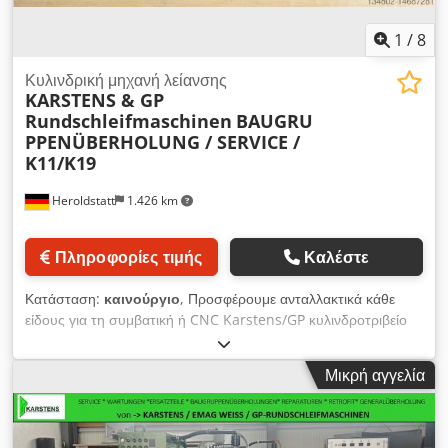
Aikeier
1
/
8
Κυλινδρική μηχανή λείανσης
KARSTENS & GP
Rundschleifmaschinen
BAUGRU
PPENÜBERHOLUNG / SERVICE /
K11/K19
Heroldstatt
1.426 km
Πληροφορίες τιμής
Καλέστε
Κατάσταση:
καινούργιο
, Προσφέρουμε ανταλλακτικά κάθε
είδους για τη συμβατική ή CNC Karstens/GP κυλινδροτριβείο
σας – για τον υποδοχέα, τον άξονα του τεμαχίου, τον άξονα
του τροχού, σπειροειδείς άξονες, οπτικούς χάρακες, φλάντζες
Μικρή αγγελία
τροχών, κινητήρες κίνησης, κινήσεις αξόνων (BOSCH
SIEMENS), προστατευτικές φούσκες, ρουλεμάν, διατάξεις
μετατόπισης K11/K21 καινούργιες και μεταχειρισμένες, καθώς
και μπλοκ αναστροφής για τον άξονα Z μέσω ανταλλαγής...