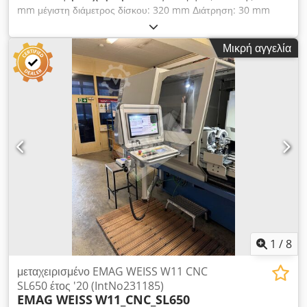
mm μέγιστη διάμετρος δίσκου: 320 mm Διάτρηση: 30 mm
Κατασκευαστής: TOS Dodpev Taafofx Aciokr
Μικρή αγγελία
1
/
8
μεταχειρισμένο EMAG WEISS W11 CNC
SL650 έτος '20 (IntNo231185)
EMAG WEISS
W11_CNC_SL650