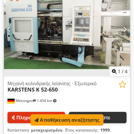
2.520 x 2.100 mm Κατά την εκτίμησή μας, το μηχάνημα
βρίσκεται σε καλή κατάσταση και μπορεί να ελεγχθεί σε
λειτουργία κατόπιν συνεννόησης. Το μηχάνημα
χρησιμοποιήθηκε για τη λείανση εκκεντρικών αξόνων με
σύστημα μέτρησης Marposs. Τα αξεσουάρ, τα απεικονιζόμενα
εργαλεία και τα μέσα συγκράτησης ανήκουν στην παρεχόμενη
συσκευασία μόνο εάν αυτό αναφέρεται στις συμπληρωματικές
πληροφορίες. Επιφυλάσσουμε το δικαίωμα αλλαγών και
τυπογραφικών λαθών στις τεχνικές προδιαγραφές και τα
στοιχεία, καθώς και για ενδιάμεσες πωλήσεις!
1
/
4
Μηχανή κυλινδρικής λείανσης - Εξωτερικό
KARSTENS
K 52-650
Metzingen
1.454 km
Πληροφορίες τιμής
Καλέστε
Αποθήκευση αναζήτησης
Κατάσταση:
μεταχειρισμένο
, Έτος κατασκευής:
1999
,