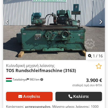
1
/
16
Κυλινδρική μηχανή λείανσης
TOS Rundschleifmaschine
(3163)
3.900 €
Tatabánya
983 km
σταθερή τιμή συν ΦΠΑ
Αιτηθείτε
Καλέστε
Κατάσταση:
μεταχειρισμένο
, Μέγιστο μήκος λείανσης: 1000