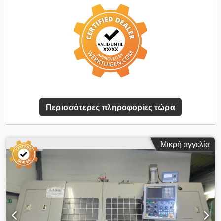
grinding machines / Studer / Kellenberger / Schaudt /
Tschudin / Tacchella / Dannobat / Bahmüller / Fortuna.
Περισσότερες πληροφορίες τώρα
Μικρή αγγελία