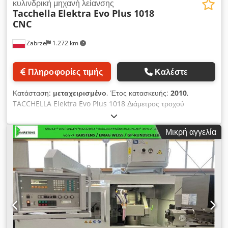
κυλινδρική μηχανή λείανσης
Tacchella
Elektra Evo Plus 1018
CNC
Zabrze
1.272 km
Πληροφορίες τιμής
Καλέστε
Κατάσταση:
μεταχειρισμένο
, Έτος κατασκευής:
2010
,
TACCHELLA Elektra Evo Plus 1018 Διάμετρος τροχού
λείανσης: 350 mm Μήκος λείανσης: 1000 mm Dksdpfx
Aszmtblocior Ύψος κέντρου: 180 mm Σύστημα ελέγχου:
Μικρή αγγελία
Fanuc Πλάτος τροχού λείανσης: 80 (100) mm Διάμετρος
τροχού λείανσης: 450 mm Ισχύς κινητήρα τροχού λείανσης:
7,5 kW