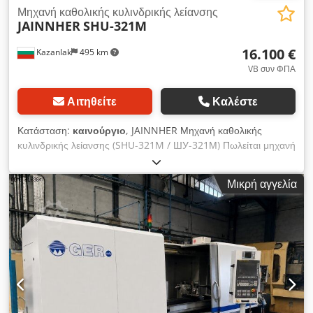
Μηχανή καθολικής κυλινδρικής λείανσης
JAINNHER
SHU-321M
16.100 €
Kazanlak
495 km
VB συν ΦΠΑ
Αιτηθείτε
Καλέστε
Κατάσταση:
καινούργιο
, JAINNHER Μηχανή καθολικής
κυλινδρικής λείανσης (SHU-321M / ШУ-321М) Πωλείται μηχανή
κυλινδρικής λείανσης γενικής χρήσης JAINNHER SHU-321M /
ШУ-321М. Νέα κατάσταση . Overstock. Έκπτωση ποσότητας
Μικρή αγγελία
δυνατή. Εάν ενδιαφέρεστε, μην διστάσετε να επικοινωνήσετε
μαζί μας! ΕΦΑΡΜΟΓΗ Σχεδιασμένο για λείανση ακριβείας
εξωτερικών, ακραίων, κωνικών και εσωτερικών επιφάνειες
κυλινδρικών και κωνικών εξαρτημάτων υψηλής ακρίβειας.
ΠΡΟΔΙΑΓΡΑΦΈΣ: Διάμετρος τεμαχίου Ø 0,025 - Ø 350 mm
Απόσταση κέντρου 750 mm Μέγιστο βάρος εξαρτήματος (kg)
Συμβουλές, 80 / Σε κασέτα, 20 Κεφαλή λείανσης και
τροφοδοσία Γωνία περιστροφής μοίρες ± 15°. Τυπικές
διαστάσεις τροχού λείανσης: OD x πλάτος x ID, 405 x 32-50 x