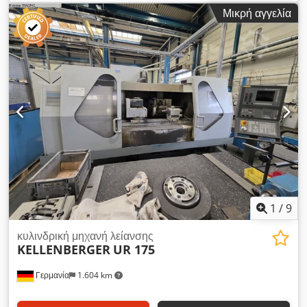
δίσκου λείανσης 400 mm Συνολική απαιτούμενη ισχύς 8 kW
Μικρή αγγελία
Βάρος περίπου 2500 kg Αυτό είναι ένα μηχάνημα της
Machines4you. Dksdpsgfqn Nsfx Acisr
1
/
9
κυλινδρική μηχανή λείανσης
KELLENBERGER
UR 175
Γερμανία
1.604 km