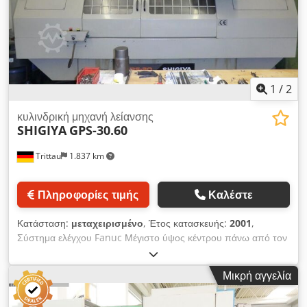
1
/
2
κυλινδρική μηχανή λείανσης
SHIGIYA
GPS-30.60
Trittau
1.837 km
Πληροφορίες τιμής
Καλέστε
Κατάσταση:
μεταχειρισμένο
, Έτος κατασκευής:
2001
,
Σύστημα ελέγχου Fanuc Μέγιστο ύψος κέντρου πάνω από τον
πάγκο 150 mm Μέγιστη διάμετρος λείανσης 300 mm Μέγιστη
απόσταση μεταξύ κέντρων 600 mm Μέγιστο μήκος λείανσης
Μικρή αγγελία
600 mm Dkodjzp Rzbopfx Acisr Μέγιστο βάρος τεμαχίου 150
kg Γωνία τροχού λείανσης 0° Διαστάσεις μηχανήματος 3.100 x