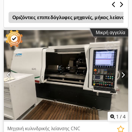
τροφοδοσίας: 400 [V] ΠΡΟΣΘΕΤΙΚΟΣ ΕΞΟΠΛΙΣΜΟΣ -
Σύστημα ελέγχου: Fanuc Oi-TF - Τριχρωμία λυχνία κατάστασης
- Σύστημα μέτρησης εργαλείων: Marposs - Δεξαμενή ψυκτικού
ν
Οριζόντιες επιπεδόγλυφες μηχανές, μήκος λείανση
υγρού * με φίλτρο χαρτιού * με ψύξη ψυκτικού υγρού
Μικρή αγγελία
1
/
4
Μηχανή κυλινδρικής λείανσης CNC