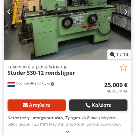
1
/
14
κυλινδρική μηχανή λείανσης
Studer
S30-12 rondslijper
25.000 €
Schijndel
1.885 km
VB συν ΦΠΑ
Αιτηθείτε
Καλέστε
Κατάσταση:
μεταχειρισμένο
, Τροχιστικό δίσκου Μέγιστο
ύψος άκρου 125 mm Μέγιστη απόσταση μεταξύ των άκρων
650 mm Διάμετρος τροχού λείανσης 250 mm Διάμετρος