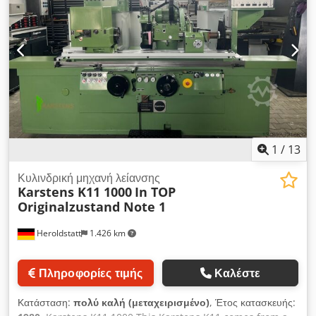
Επίσης κατάλληλα για παρόμοια τριβεία
Weiss/EMAG/GP/Studer/Kellenberger/Schaudt/Tschudin/Ta
cchella/Dan nobat/Bahmüller/Fortuna. Dodpfx
Aoraibvsciokr
1
/
13
Κυλινδρική μηχανή λείανσης
Karstens K11 1000
In TOP
Originalzustand Note 1
Heroldstatt
1.426 km
Πληροφορίες τιμής
Καλέστε
Κατάσταση:
πολύ καλή (μεταχειρισμένο)
, Έτος κατασκευής: