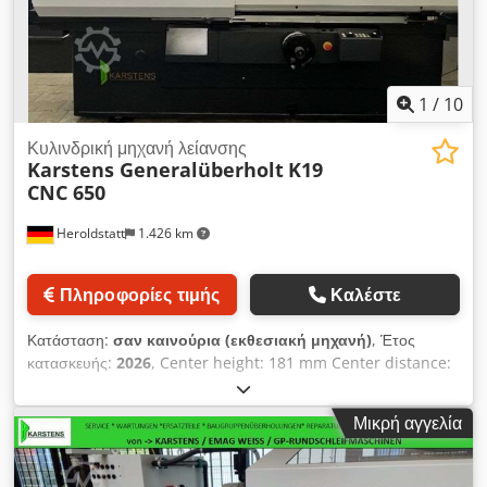
1
/
10
Κυλινδρική μηχανή λείανσης
Karstens Generalüberholt
K19
CNC 650
Heroldstatt
1.426 km
Πληροφορίες τιμής
Καλέστε
Κατάσταση:
σαν καινούρια (εκθεσιακή μηχανή)
, Έτος
κατασκευής:
2026
, Center height: 181 mm Center distance:
650 mm Maximum grindable workpiece diameter: 360 mm
Maximum load between centers (overhung): 1000 N (100
Μικρή αγγελία
kg) Maximum load between centers: 3000 N (300 kg) Z-axis
Table swivel angle: 10° Table drive, hydraulic: 0–4 m/min
X-axis Cross slide stroke: 80 mm Rapid traverse (hydraulic):