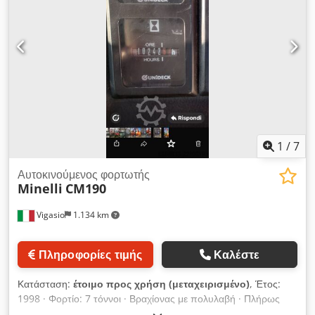
1
/
7
Αυτοκινούμενος φορτωτής
Minelli
CM190
Vigasio
1.134 km
Πληροφορίες τιμής
Καλέστε
Κατάσταση:
έτοιμο προς χρήση (μεταχειρισμένο)
, Έτος:
1998 · Φορτίο: 7 τόννοι · Βραχίονας με πολυλαβή · Πλήρως
λειτουργικό. Credszcvf Hspfx An Tsf