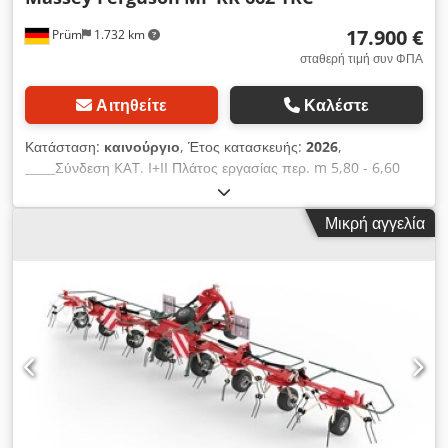
17.900 €
Prüm
1.732 km
σταθερή τιμή συν ΦΠΑ
Αιτηθείτε
Καλέστε
Κατάσταση:
καινούργιο
, Έτος κατασκευής:
2026
,
_____Σύνδεση KAT. I+II Πλάτος εργασίας περ. m 5,80 - 6,60
Πλάτος σειράς περ. m 1,20 - 1,80 Πλάτος μεταφοράς περ. m
2,75 Ύψος μεταφοράς περ. m (βραχίονες δοντιών
Μικρή αγγελία
τοποθετημένοι) 3,70 Ύψος μεταφοράς περ. m (βραχίονες
δοντιών αποσυναρμολογημένοι) 3,18 Μήκος μεταφοράς περ.
m 4,66 Διάμετρος ρότορα m 2,74 Βραχίονες δοντιών ανά
ρότορα 10/10 Διπλά δόντια ανά βραχίονα 4 Ελαστικά σασί
ρότορα 3x 16/6.50-8 Ελαστικά σασί μεταφοράς 10.0/75 - 15.3
Απαιτούμενη ισχύς περ. kW/HP 19/26 Απαιτούμενες
υδραυλικές συνδέσεις 1x EW Ρύθμιση ύψους ρότορα μηχανική
Στροφές PTO σ.α.λ. 540 Στάνταρ PTO άξονας στη σειρά
Προφίλ PTO άξονα 1 3/8" 6σφηνοειδές Ελεύθερη ροή στην
πλευρική μετάδοση στη σειρά Πινακίδες προειδοποίησης στη
σειρά Φωτισμός στη σειρά Βάρος περ. kg 1350 Ειδικός