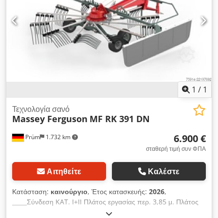
Προειδοποιητικές πινακίδες στάνταρ Φωτισμός προαιρετικός
Βάρος περ. 822 kg Ειδικός εξοπλισμός – φωτισμός LED
Εσωτερικός αριθμός 14392 Καθαρή τιμή: 10.300,00 EUR Τιμή
με ΦΠΑ: 12.257,00 EUR, Τοποθεσία αποθήκης: μη διαθέσιμο
1
/
1
Τεχνολογία σανό
Massey Ferguson
MF RK 391 DN
6.900 €
Prüm
1.732 km
σταθερή τιμή συν ΦΠΑ
Αιτηθείτε
Καλέστε
Κατάσταση:
καινούργιο
, Έτος κατασκευής:
2026
,
_____Σύνδεση KAT. I+II Πλάτος εργασίας περ. 3,85 μ. Πλάτος
σειράς περ. 0,70 - 1,55 μ. Πλάτος μεταφοράς (με αφαιρεμένους