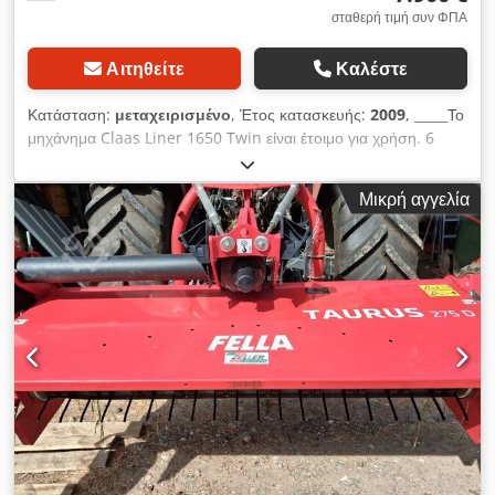
σταθερή τιμή συν ΦΠΑ
Αιτηθείτε
Καλέστε
Κατάσταση:
μεταχειρισμένο
, Έτος κατασκευής:
2009
, _____Το
μηχάνημα Claas Liner 1650 Twin είναι έτοιμο για χρήση. 6
τροχοί. Τιμή: 7.900,00 ευρώ καθαρά. Τοποθεσία αποθήκευσης:
μη διαθέσιμη. Dcjdszp Angopfx Aqiek
Μικρή αγγελία