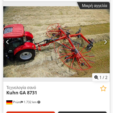
βραχίονες δοντιών) περ. 1,68 μ. Μήκος μεταφοράς περ. 2,34 μ.
Μικρή αγγελία
Διάμετρος στροφέα 2,96 μ. Βραχίονες ανά στροφέα 10 Διπλές
ακίδες ανά βραχίονα 4 Ελαστικά πλαισίου στροφέα 2x 16/6.50-
8 διπλός άξονας Ειδικός εξοπλισμός Απαιτούμενη ισχύς περ.
kW/HP 20/27 Απαραίτητες υδραυλικές συνδέσεις - Μηχανική
ρύθμιση ύψους στροφέα Στροφές PTO σαλ./λεπτό 540 Dedpfx
Ajzgqq Rsqijck Κεντρικός άξονας με προστασία
υπερφόρτωσης (αστεροειδής καστάνια) Προφίλ κεντρικού
άξονα 1 3/8" 6 τεμαχίων Πινακίδες προειδοποίησης ειδικός
εξοπλισμός Φωτισμός ειδικός εξοπλισμός Βάρος περ. 520 kg
Ειδικός εξοπλισμός - Σετ προειδοποιητικών πινακίδων με LED
φωτισμό - 1 σετ διπλών αξόνων με ελαστικά 16/6.50-8
Εσωτερικός αριθμός 14393 Καθαρή τιμή: 6.900,00 EUR Τιμή με
ΦΠΑ: 8.211,00 EUR Αποθήκη: δεν έχει δηλωθεί
1
/
2
Τεχνολογία σανό
Kuhn
GA 8731
Prüm
1.732 km