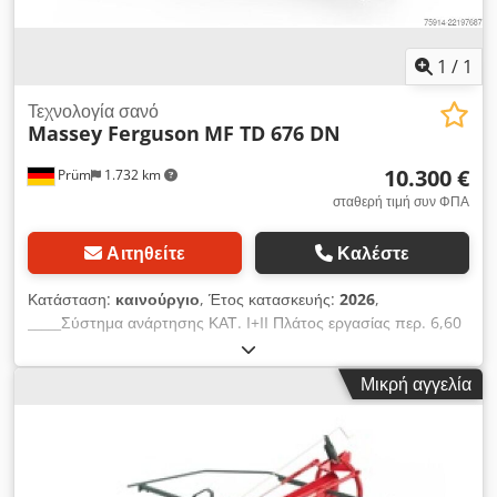
εξοπλισμός: - Ανεξάρτητη ανύψωση με ηλεκτρική προεπιλογή -
Διπλός άξονας με τροχούς 16/6.50-8 Εσωτερικός αριθμός
14394 Καθαρή τιμή: 17.900,00 EUR Τελική τιμή: 21.301,00
1
/
1
EUR Dcsdpfx Aqjzgqrbsiek Θέση αποθήκης: άγνωστη
Τεχνολογία σανό
Massey Ferguson
MF TD 676 DN
10.300 €
Prüm
1.732 km
σταθερή τιμή συν ΦΠΑ
Αιτηθείτε
Καλέστε
Κατάσταση:
καινούργιο
, Έτος κατασκευής:
2026
,
_____Σύστημα ανάρτησης ΚΑΤ. I+II Πλάτος εργασίας περ. 6,60
μ Πλάτος μεταφοράς περ. 2,90 μ Ύψος στάθμευσης περ. 3,30
μ Αριθμός στροβίλων 6 Βραχίονες ανά στροβιλοφόρο 6
Μικρή αγγελία
Ασφάλεια απώλειας δοντιών στάνταρ Ελαστικά 16/6.50-8
Dcedszgqq Dspfx Aqiek Απαιτούμενη ισχύς περ. kW/HP
30/41 Απαιτούμενα υδραυλικά συστήματα 1x DW Στροφές PTO
σ.α.λ. 540 Καθολικός άξονας με προστασία υπερφόρτωσης
(ροδέλα αστέρος) Προφίλ καθολικού άξονα 1 3/8" 6 τμχ