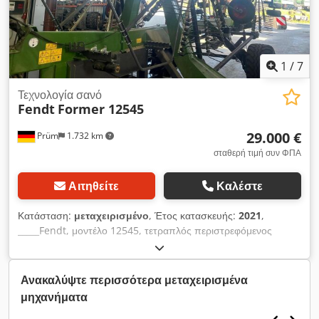
1
/
7
Τεχνολογία σανό
Fendt
Former 12545
29.000 €
Prüm
1.732 km
σταθερή τιμή συν ΦΠΑ
Αιτηθείτε
Καλέστε
Κατάσταση:
μεταχειρισμένο
, Έτος κατασκευής:
2021
,
_____Fendt, μοντέλο 12545, τετραπλός περιστρεφόμενος
αναποδογυριστής. Dcsdpfx Aqszknxtsisk Έτος κατασκευής:
2021. Μηχανικός χειρισμός. Δεν διαθέτει σύστημα Isobus. Λίγα
χιλιόμετρα. Άμεσα διαθέσιμο για χρήση. Τιμή: 29.000,00 ευρώ
Ανακαλύψτε περισσότερα μεταχειρισμένα
(χωρίς ΦΠΑ). 34.510,00 ευρώ (συμπεριλαμβανομένου του 19%
μηχανήματα
ΦΠΑ). Τοποθεσία αποθήκευσης: δεν καθορίζεται.