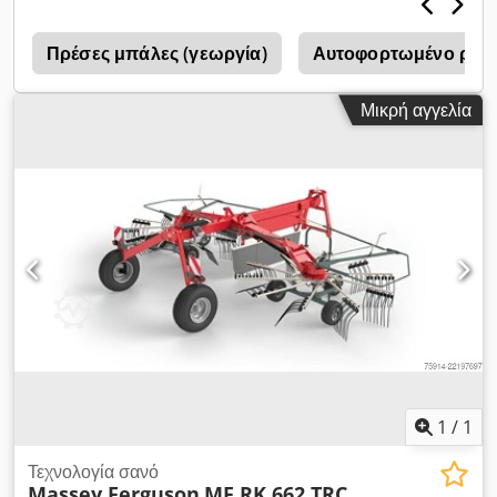
Πρέσες μπάλες (γεωργία)
Αυτοφορτωμένο ρυμ
Μικρή αγγελία
1
/
1
Τεχνολογία σανό
Massey Ferguson
MF RK 662 TRC