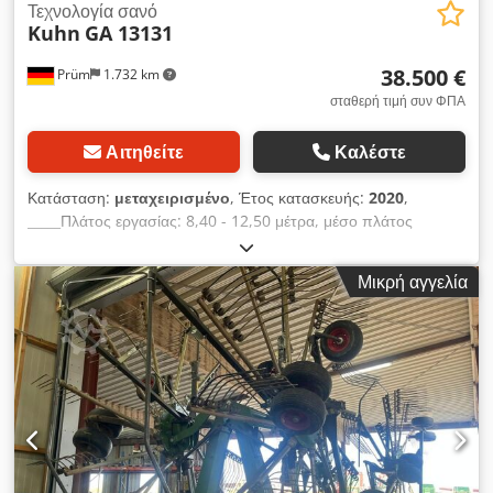
Τεχνολογία σανό
Kuhn
GA 13131
38.500 €
Prüm
1.732 km
σταθερή τιμή συν ΦΠΑ
Αιτηθείτε
Καλέστε
Κατάσταση:
μεταχειρισμένο
, Έτος κατασκευής:
2020
,
_____Πλάτος εργασίας: 8,40 - 12,50 μέτρα, μέσο πλάτος
συστάδας: 1,40 - 2,40 μέτρα, πλάτος μεταφοράς: 3,00 μέτρα,
μήκος μεταφοράς: 9,95 μέτρα, ύψος μεταφοράς: 3,95 μέτρα, 1
Μικρή αγγελία
κεντρική συστάδα, αριθμός περιστροφέων: 4, διάμετρος
περιστροφέα: 3,20 μέτρα, αριθμός βραχιόνων με δόντια ανά
περιστροφέα: 11 στον μπροστινό περιστροφέα, 12 στον πίσω
περιστροφέα / 4 διπλά δόντια ανά βραχίονα, κλειστό, μη
απαιτούμενο συντήρησης κιβώτιο ταχυτήτων MASTERDRIVE
GIII, ανάρτηση με τρισδιάστατη κίνηση, 4 αναδιπλούμενοι
τροχοί ανά περιστροφέα, τιμή: 38.500,00 ευρώ (χωρίς ΦΠΑ),
τοποθεσία αποθήκευσης: Προυμ. Djdpfxov H Rw Uo Aqisck