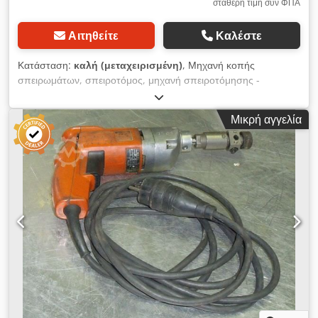
σταθερή τιμή συν ΦΠΑ
Αιτηθείτε
Καλέστε
Κατάσταση:
καλή (μεταχειρισμένη)
, Μηχανή κοπής
σπειρωμάτων, σπειροτόμος, μηχανή σπειροτόμησης -
Ενσωματωμένο κιβώτιο αναστροφής: με ταχεία επιστροφή -
Ονομαστική ισχύς: 230 Watt - Μέγιστη ικανότητα κοπής: M6 -
Μικρή αγγελία
Σύνδεση: 230 Volt - Βάρος: 2,5 kg Codob A N Ihopfx Akloha