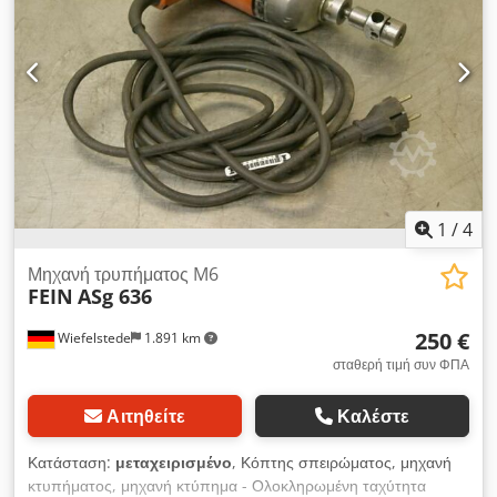
1
/
4
Μηχανή τρυπήματος M6
FEIN
ASg 636
250 €
Wiefelstede
1.891 km
σταθερή τιμή συν ΦΠΑ
Αιτηθείτε
Καλέστε
Κατάσταση:
μεταχειρισμένο
, Κόπτης σπειρώματος, μηχανή
κτυπήματος, μηχανή κτύπημα - Ολοκληρωμένη ταχύτητα