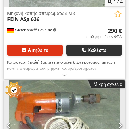
1
/
4
Μηχανή κοπής σπειρωμάτων M8
FEIN
ASg 636
290 €
Wiefelstede
1.893 km
σταθερή τιμή συν ΦΠΑ
Αιτηθείτε
Καλέστε
Κατάσταση:
καλή (μεταχειρισμένη)
, Σπειροτόμος, μηχανή
κοπής σπειρωμάτων, μηχανή κοπής/τρυπήματος
σπειρωμάτων - Ενσωματωμένο κιβώτιο αντιστροφής: με ταχεία
επιστροφή - Ονομαστική ισχύς: 280 Watt - Μέγιστη ικανότητα
Μικρή αγγελία
κοπής: M8 Chodpfx Akob A N Iieloa - Σύνδεση: 230 Volt -
Βάρος: 2,5 kg