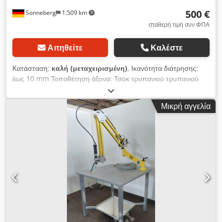
500 €
Sonneberg
1.509 km
σταθερή τιμή συν ΦΠΑ
Αιτηθείτε
Καλέστε
Κατάσταση:
καλή (μεταχειρισμένη)
, Ικανότητα διάτρησης:
έως 10 mm Τοποθέτηση άξονα: Τσοκ τρυπανιού τρυπανιού
Εύρος ταχύτητας: Τροχαλίες διαμέτρου Πλευρά κινητήρα:
Πλευρά άξονα: 38, 48, 66, 78 mm 90, 104, 120, 133 mm
Μικρή αγγελία
Ταχύτητα κινητήρα: 800 rpm Χτύπημα: 100 mm λαιμός: 300
mm Csdpoh Hrkiofx Akljha Τραπέζι: 400 x 400 mm Πίνακας
απόστασης - τσοκ τρυπανιού τρυπανιού max: 580 mm
Πίνακας απόστασης - τσοκ τρυπανιού min: 130 mm Τραπέζι:
400 x 400 mm Αποτύπωμα: 750 x 480 mm Συνολική ισχύς:
0,4 kW Εξαρτήματα/εξοπλισμός: Τσοκ τρυπανιού Κατάσταση:
καλή Βάρος: 170 kg Διαστάσεις: 750 x 480 x 1.450 mm