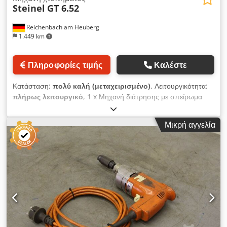
Steinel
GT 6.52
Reichenbach am Heuberg
1.449 km
Πληροφορίες τιμής
Καλέστε
Κατάσταση:
πολύ καλή (μεταχειρισμένο)
, Λειτουργικότητα:
πλήρως λειτουργικό
, 1 x Μηχανή διάτρησης με σπείρωμα
Steinel BT 6.52 με εγκατάσταση ψύξης + μικρός σφιγκτήρας
Cjdpfszk Iyqox Akljha Τεχνικά χαρακτηριστικά: Μέγιστο
Μικρή αγγελία
μέγεθος σπειρώματος: M 6 (ανατρέξτε στις φωτογραφίες για
περισσότερα τεχνικά χαρακτηριστικά) Η μηχανή μπορεί να
ελεγχθεί κατά τη λειτουργία της.