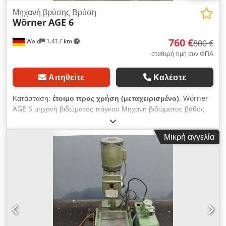
Μηχανή βρύσης Βρύση
Wörner
AGE 6
760 €
Wald
1.417 km
800 €
σταθερή τιμή συν ΦΠΑ
Αιτηθείτε
Καλέστε
Κατάσταση:
έτοιμο προς χρήση (μεταχειρισμένο)
, Wörner
AGE 6 μηχανή βιδώματος πάγκου Μηχανή βιδώματος βάθος
λαιμού: 130mm Βάθος σπειρώματος: μηχανικά ρυθμιζόμενο
Δύο ταχύτητες Λειτουργία με το πόδι Δυνατότητα χειροκίνητης
Μικρή αγγελία
και αυτόματης λειτουργίας. Απαιτούμενος χώρος: περίπου
650mm x 350mm x 750mm ( L x W x H ) Είστε ευπρόσδεκτοι
να έρθετε για μια προβολή. Μπορούμε επίσης να
οργανώσουμε έναν οικονομικά αποδοτικό πράκτορα
προώθησης για εσάς. οργανώστε Θα λάβετε ένα σωστό
τιμολόγιο. Codpfx Asukq I Dekljha Για τους ξένους πελάτες
μπορεί επίσης να εκδοθεί καθαρό τιμολόγιο. Απαραίτητη
προϋπόθεση είναι ένας έγκυρος αριθμός ΦΠΑ. Με την
επιφύλαξη προηγούμενης πώλησης. Επισκεφθείτε το