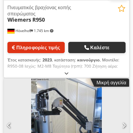
Πνευματικός βραχίονας κοπής
σπειρώματος
Wiemers
R950
Hövelhof
1.745 km
Πληροφορίες τιμής
Καλέστε
Έτος κατασκευής:
2023
, κατάσταση:
καινούργιο
, Μοντέλο:
R950-08 Ισχύς: M2-M8 Ταχύτητα (rpm): 700 Ζήτηση αέρα:
750l/min Πίεση: 6-7bar Εύρος εργασίας: Rmax 950mm
Παράλληλη δομή βραχίονα: Σταθερή δομή βραχίονα (σκληρό
Μικρή αγγελία
προφίλ αλουμινίου 38x29) Βάρος: 18kg Βάση προσαρμογέα:
TCS 1B Μοντέλο: R950-12 Ισχύς: M3-M12 Ταχύτητα (rpm):
400 Ζήτηση αέρα: 750l/min Πίεση: 6-7bar Εύρος εργασίας:
Rmax 950mm Παράλληλη δομή βραχίονα: Σταθερή δομή
βραχίονα (σκληρό προφίλ αλουμινίου 38x29) Βάρος: 18kg
Βάση προσαρμογέα: TCS 1B Μοντέλο: R950-16 Ισχύς: M3-
M16 Ταχύτητα (rpm): 300 Ζήτηση αέρα: 950l/min Πίεση: 6-
7bar Εύρος εργασίας: Rmax 950mm Κατασκευή παράλληλου