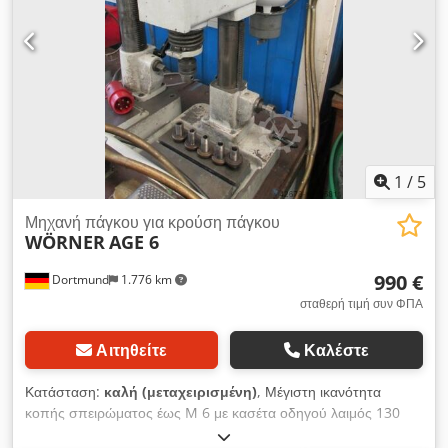
1
/
5
Μηχανή πάγκου για κρούση πάγκου
WÖRNER
AGE 6
990 €
Dortmund
1.776 km
σταθερή τιμή συν ΦΠΑ
Αιτηθείτε
Καλέστε
Κατάσταση:
καλή (μεταχειρισμένη)
, Μέγιστη ικανότητα
κοπής σπειρώματος έως M 6 με κασέτα οδηγού λαιμός 130
mm Ισχύς κίνησης 0,55 kW Διαστάσεις Μ x Π x Υ περίπου 350