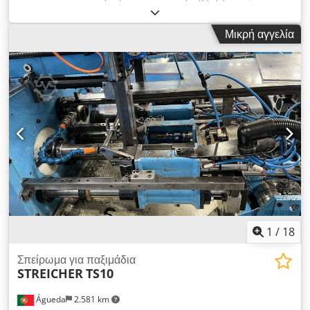
1900 mm βάρος της μηχανής περίπου 12 kg Μηχανήματα
πνευματικής βρύσης για νήμα M3 - M12, ρυθμιζόμενη γωνία. 6
Μικρή αγγελία
τεμ. Τσοκ χωρίς κλειδί με συμπλέκτη. προαιρετικό: Τραπέζι
εργασίας με υποδοχές T: 750x600x650mm 990x700x800mm
ή. Μαγνητική βάση. Διαθέσιμο έως μέγ. Μ16, Μ22 και Μ33.
Chsdpfxjd Iinue Aklsa
1
/
18
Σπείρωμα για παξιμάδια
STREICHER
TS10
Águeda
2.581 km