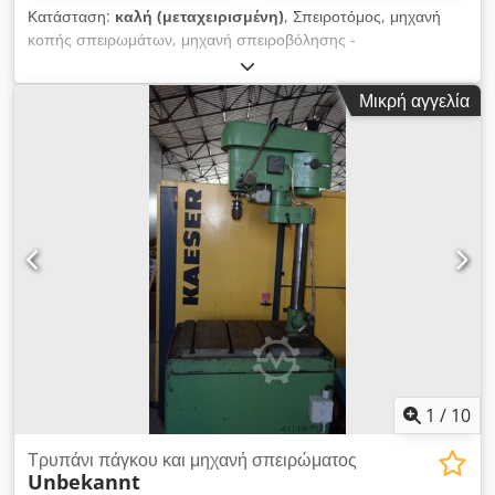
Κατάσταση:
καλή (μεταχειρισμένη)
, Σπειροτόμος, μηχανή
κοπής σπειρωμάτων, μηχανή σπειροβόλησης -
Κατασκευαστής: Fein, τύπος μηχανής σπειροβόλησης ASg
636 - Ονομαστική ισχύς: 280 Watt - Μέγιστη ικανότητα κοπής:
Μικρή αγγελία
M8 - Ταχύτητα περιστροφής: 450 στροφές/λεπτό - Σύνδεση:
220 Volt - Ποσότητα: διαθέσιμες 2 μηχανές σπειροβόλησης -
Τιμή: ανά τεμάχιο - Διαστάσεις: 330/150/Υ80 mm Cjdpfx Akob
A N Ibeloha - Βάρος: 2,3 kg
1
/
10
Τρυπάνι πάγκου και μηχανή σπειρώματος
Unbekannt