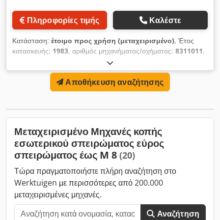
Πληροφορίες τιμής
Καλέστε
Κατάσταση:
έτοιμο προς χρήση (μεταχειρισμένο)
, Έτος
κατασκευής:
1983
, αριθμός μηχανήματος/οχήματος:
8311011
,
Αυτόματο μηχάνημα κοχλιωτής παξιμαδιών με δύο ατράκτους
STREICHER TS10 SP Chedozba Ddspfx Aklea Διάσταση
Αποθήκευση αναζήτησης
σπειρώματος: M6-M12 (1/4"-1/2") Μέγ. εξωτερική διάμετρος
εξαρτημάτων: 25 mm Μέγιστο πλευρικό πάχος: 22 mm
Κινητήρας ατράκτου: 4 kW Ταχύτητα ατράκτου: 430-4700 στρ./
λεπτό Μέγιστη απόδοση: 5.600 τεμ./ώρα
Μεταχειρισμένο Μηχανές κοπής
εσωτερικού σπειρώματος εύρος
σπειρώματος έως M 8
(20)
Τώρα πραγματοποιήστε πλήρη αναζήτηση στο
Werktuigen με περισσότερες από 200.000
μεταχειρισμένες μηχανές.
Αναζήτηση