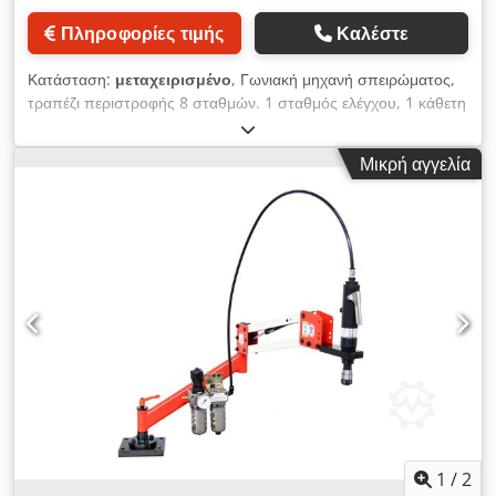
Πληροφορίες τιμής
Καλέστε
Κατάσταση:
μεταχειρισμένο
, Γωνιακή μηχανή σπειρώματος,
τραπέζι περιστροφής 8 σταθμών. 1 σταθμός ελέγχου, 1 κάθετη
και 1 οριζόντια μονάδα σπειρώματος. Με οδηγό 1 mm βήμα
Chiron, μονάδα σπειρώματος με οδηγό 0,7 mm βήμα, M 4.
Μικρή αγγελία
Σταθμός απομάκρυνσης, σύστημα ψύξης. Chedpfoyl Ntpex
Akloa
1
/
2