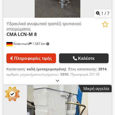
1
/
7
Υδραυλικό ανυψωτικό τραπέζι τρυπανιού
σπειρώματος
CMA
LCN-M 8
Rödermark
1.587 km
Πληροφορίες τιμής
Καλέστε
Κατάσταση:
καλή (μεταχειρισμένη)
, Έτος κατασκευής:
2014
,
αριθμός μηχανήματος/οχήματος:
5890
, Προσφορά 25118
Τεχνικά δεδομένα: - Χωρητικότητα βρύσης περίπου. Μ 3 - Μ 8
- Περιοχή εργασίας (ακτίνα περιστροφής) περίπου. 1800 χιλ. -
Μικρή αγγελία
Κεφαλή πολλαπλών θέσεων - Ταχύτητες 8 - 700 σ.α.λ. - Θήκη
εργαλείων γρήγορης αλλαγής μεγέθους 1, διάμετρος 19 -
Πνευματική σύνδεση 6 - 8 bar - Βάση τραπεζιού Υ 900 mm -
Απαιτούμενος χώρος περίπου. Π 1000 x Υ 2000 x Β 1000 mm
- Βάρος περίπου. 100 κιλά Csdpowmnhpsfx Akloha