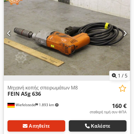
1
/
5
Μηχανή κοπής σπειρωμάτων M8
FEIN
ASg 636
160 €
Wiefelstede
1.893 km
σταθερή τιμή συν ΦΠΑ
Αιτηθείτε
Καλέστε