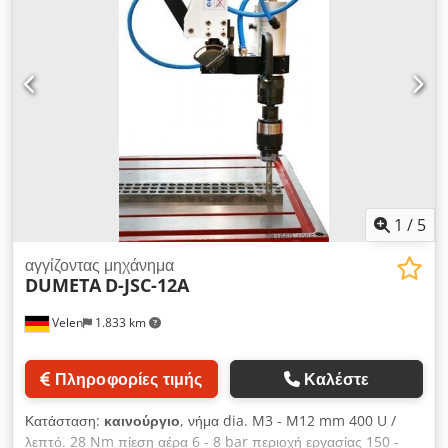
1
/
5
αγγίζοντας μηχάνημα
DUMETA
D-JSC-12A
Velen
1.833 km
Πληροφορίες τιμής
Καλέστε
Κατάσταση:
καινούργιο
, νήμα dia. M3 - M12 mm 400 U /
λεπτό. 28 Nm πίεση αέρα 6 - 8 bar περιοχή εργασίας 150 -