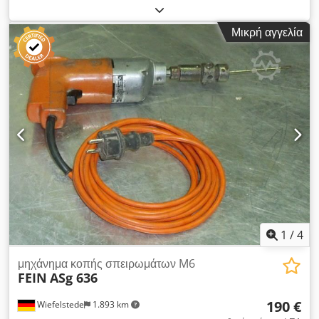
οπισθοπορείας με γρήγορη όπισθεν - Ονομαστική
κατανάλωση: 230 watt - Μέγ. Ικανότητα κοπής: M6 - Σύνδεση:
Μικρή αγγελία
230 βολτ - Βάρος: 2,3 kg Chjdpfecm I T Usx Aklsa
1
/
4
μηχάνημα κοπής σπειρωμάτων M6
FEIN
ASg 636
190 €
Wiefelstede
1.893 km