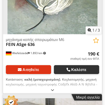
1
/
3
μηχάνημα κοπής σπειρωμάτων M6
FEIN
ASge 636
190 €
Wiefelstede
1.893 km
σταθερή τιμή συν ΦΠΑ
Αιτηθείτε
Καλέστε
Κατάσταση:
καλή (μεταχειρισμένη)
, Κοχλιοτομητής, μηχανή
κοχλιοτομής, μηχανή ταχυστροφής Codpfx Aksb A N Ikjlsha -
Ενσωματωμένο κιβώτιο αναστροφής: με ταχυεπιστροφή -
Ονομαστική ισχύς: 230 Watt - Μέγ. ικανότητα κοπής: M6 -
Μικρή αγγελία
Σύνδεση: 230 Volt - Βάρος: 2,5 kg