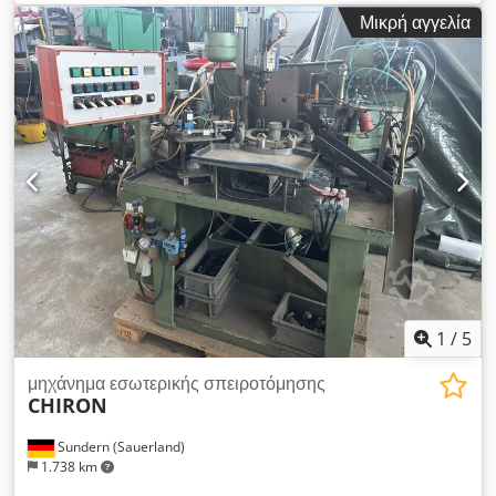
x 650 x 750 mm Βάρος περίπου 90 kg Αξεσουάρ / ειδικά
Μικρή αγγελία
χαρακτηριστικά: - Φύσιγγες οδηγών με σπείρωμα: Chsdpsnyh
Tnefx Aklja 1 x βήμα 0,5 mm 1 x βήμα 0,6 mm 1 x βήμα 0,7
mm 2 x βήμα 0,8 mm 1 x βήμα 1,0 mm - Διάφοροι
ρυθμιζόμενοι κύκλοι εργασίας όπως: Αυτόματη, ποδοκίνητη
λειτουργία Εργαλειομηχανές Siegfried Volz Rüschebrinkstr.
151-153 DE - 44143 Dortmund - Wambel
1
/
5
μηχάνημα εσωτερικής σπειροτόμησης
CHIRON
Sundern (Sauerland)
1.738 km