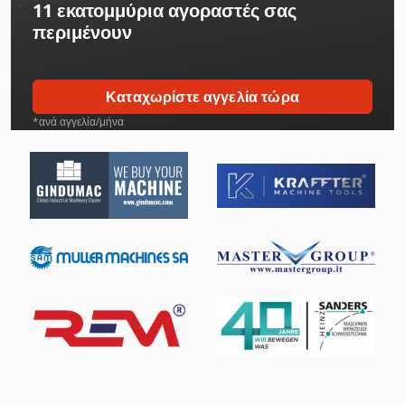
11 εκατομμύρια αγοραστές
σας
περιμένουν
Καταχωρίστε αγγελία τώρα
*ανά αγγελία/μήνα