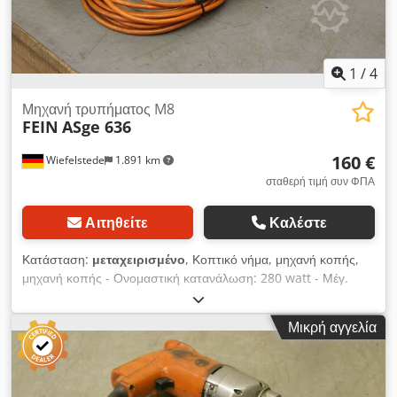
1
/
4
Μηχανή τρυπήματος M8
FEIN
ASge 636
160 €
Wiefelstede
1.891 km
σταθερή τιμή συν ΦΠΑ
Αιτηθείτε
Καλέστε
Κατάσταση:
μεταχειρισμένο
, Κοπτικό νήμα, μηχανή κοπής,
μηχανή κοπής - Ονομαστική κατανάλωση: 280 watt - Μέγ.
Ικανότητα κοπής: M8 - Σύνδεση: 220 βολτ - Διαστάσεις:
290/200 / H60 mm - Βάρος: 2,1 kg Codpfxsd R Nfqo Akljha
Μικρή αγγελία