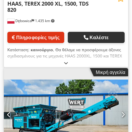
HAAS, TEREX
2000 XL, 1500, TDS
820
Dębowica
1.435 km
Πληροφορίες τιμής
Καλέστε
Κατάσταση:
καινούργιο
, Θα θέλαμε να προσφέρουμε άξονες
σχεδιασμένους για τις μηχανές HAAS 2000XL, 1500 και TEREX
TDS 820, εξοπλισμένους με πλευρικές χτένες και δοκό
θραύσης. -4-7-7 -4-9-9 Η PROTECHNIKA είναι μια εταιρεία με
Μικρή αγγελία
21 χρόνια ιστορίας, η οποία από την αρχή της δραστηριότητάς
της ασχολείται με την παραγωγή ανταλλακτικών και
ολοκληρωμένων γραμμών ανακύκλωσης. Τα τελευταία χρόνια
έχουμε διευρύνει το χαρτοφυλάκιό μας συμπεριλαμβάνοντας
την κατασκευή αξόνων σύνθλιψης για αργόστροφους
θραυστήρες. Χάρη στην εφαρμογή αυτοματοποιημένων
διαδικασιών συγκόλλησης και στη δική μας παραγωγική
τεχνολογία, έχουμε ελαχιστοποιήσει τον χρόνο παραγωγής
διατηρώντας ταυτόχρονα σταθερά υψηλή ποιότητα. Οι άξονες
σύνθλιψης αποτελούν τυποποιημένο προϊόν, γεγονός που μας