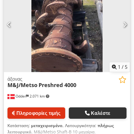
1
/
5
άξονας
M&J/Metso
Preshred 4000
Odder
2.071 km
Πληροφορίες τιμής
Καλέστε
Κατάσταση:
μεταχειρισμένο
, Λειτουργικότητα:
πλήρως
λειτουργικό
, M&J/Metso Shaft-B 10 μαχαίρια.