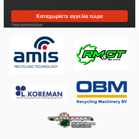
Καταχωρίστε αγγελία τώρα
*ανά αγγελία/μήνα