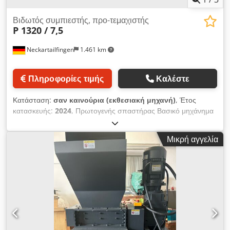
Βιδωτός συμπιεστής, προ-τεμαχιστής
P 1320 / 7,5
Neckartailfingen
1.461 km
Πληροφορίες τιμής
Καλέστε
Κατάσταση:
σαν καινούρια (εκθεσιακή μηχανή)
, Έτος
κατασκευής:
2024
, Πρωτογενής σπαστήρας Βασικό μηχάνημα
από 29.950 € καθαρά *Επιλογές με επιπλέον χρέωση Ιδανικό
για την προ-θραύση ογκωδών υλικών, όπως παλέτες, σανίδες,
Μικρή αγγελία
δοκάρια, κιβώτια φρούτων, πολυστυρένιο, πλαστικά και πολλά
άλλα. Ο πρωτογενής θραυστήρας μπορεί επίσης να
εγκατασταθεί απευθείας πάνω από έναν τεμαχιστή μονού
άξονα για την παραγωγή τεμαχίων ξύλου Μηχανή σε στάδιο
προπαραγωγής * Διαθέσιμες ειδικές επιλογές με επιπλέον
κόστος Τα πλεονεκτήματά σας: + Μείωση του όγκου έως και 70
+ Σημαντικά χαμηλότερο κόστος μεταφοράς + Χαμηλό κόστος
διάθεσης + Παραγωγή καυσίμου υλικού + Ιδανικό επίσης πριν
από έναν τεμαχιστή μονού άξονα για την παραγωγή τεμαχιδίων