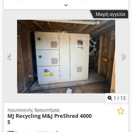
Μεταχειρισμένο. Περιλαμβάνει ρουλεμάν 1 διάταξη. Codpfov A
Eycox Al Sorf
Μικρή αγγελία
1
/
13
πρωτογενής θραυστήρας
MJ Recycling
M&J PreShred 4000
S