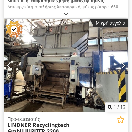
Κατάσταση:
έτοιμο προς χρήση (μεταχειρισμένο)
,
Λειτουργικότητα:
πλήρως λειτουργικό
, μήκος ρότορα:
650
χιλ.
, μέγιστη ταχύτητα περιστροφής:
160 στρ./λ.
, διάμετρος
ρότορα:
500 χιλ.
, ΤΕΧΝΙΚΕΣ ΛΕΠΤΟΜΕΡΕΙΕΣ Άνοιγμα
Μικρή αγγελία
χοάνης: 1.850 × 1.250 mm Χωρητικότητα χοάνης: περίπου 3,0
m³ Διάμετρος ρότορα: 500 mm Μήκος ρότορα: 650 mm
Ταχύτητα περιστροφής ρότορα: περίπου 160 στροφές/λεπτό
Ισχύς: εξαρτάται από το υλικό ΛΕΠΤΟΜΕΡΕΙΕΣ
ΜΗΧΑΝΗΜΑΤΟΣ Σύστημα ελέγχου: PLC Ισχύς κινητήρα-
κιβωτίου ταχυτήτων: 45 kW Πίνακας ελέγχου: Πλήρως
καλωδιωμένος Μήκος καλωδίου: 5 μ Cjdozr Hylopfx Al Sorf
ΕΞΟΠΛΙΣΜΟΣ Πίνακας ελέγχου, συμπεριλαμβανομένου
καλωδίου 5 μ Αυτόματη εκκίνηση αστέρα-τριγώνου
1
/
13
Προ-τεμαχιστής
LINDNER Recyclingtech
GmbH
JUPITER 2200