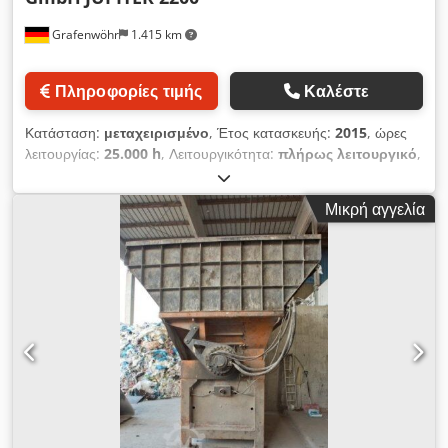
Grafenwöhr
1.415 km
Πληροφορίες τιμής
Καλέστε
Κατάσταση:
μεταχειρισμένο
, Έτος κατασκευής:
2015
, ώρες
λειτουργίας:
25.000 h
, Λειτουργικότητα:
πλήρως λειτουργικό
,
μήκος ρότορα:
2.200 χιλ.
, ταχύτητα περιστροφής (ελάχ.):
58
στρ./λ.
, συνολικό βάρος:
30.000 κιλ
, ισχύς:
220 kW (299,12
Μικρή αγγελία
ίππους)
, τάση εισόδου:
400 V
, Αργόστροφος, ανθεκτικός
θρυμματιστής μονού άξονα. Κατάλληλος για την
προκαταρκτική θρυμμάτιση διαφόρων υλικών χωρίς μαζική
παρουσία ξένων σωμάτων. Εφαρμογή: Θρυμμάτιση
βιομηχανικών και εμπορικών αποβλήτων, φιλμ, υλικών
συσκευασίας, υφασμάτων, χαρτιού, καουτσούκ, ξύλου
κατεδάφισης, παλετών, ρολών χαρτιού, τύμπανων καλωδίων,
μιγμάτων πλαστικών για θερμική και υλική αξιοποίηση, χύμα ή
σε δέματα. Lindner Jupiter 2200 Ισχύς κίνησης: 2x 110 kW
(ABB) Εγκιβωτισμένη σχάρα: 148 mm Ηλεκτρολογικός πίνακας:
πλήρης με (FU-ABB) Ψύκτης επιστροφής: Ναι,
συμπεριλαμβάνεται. Άνοιγμα εργασίας: 2190 x 1750 mm