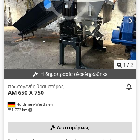
1
/
2
Η δημοπρασία ολοκληρώθηκε
πρωτογενής θραυστήρας
AM
650 X 750
Nordrhein-Westfalen
1.772 km
Λεπτομέρειες