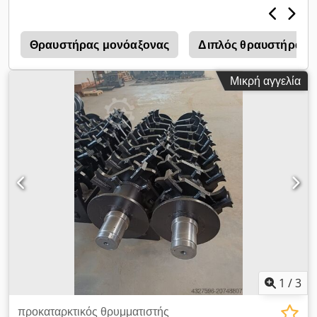
επεξεργασίας. Με συμπαγείς διαστάσεις 200 εκ. ύψος, 110 εκ.
πλάτος και 60 εκ. βάθος, ο θραυστήρας μπορεί να
ενσωματωθεί χωρίς να καταλαμβάνει πολύ χώρο, ενώ διατηρεί
Θραυστήρας μονόαξονας
Διπλός θραυστήρας 
υψηλή απόδοση. Ο άξονας διαμέτρου 400 χιλ. εξασφαλίζει
αξιόπιστη μεταφορά ισχύος και ομοιόμορφη θραύση ακόμη και
Μικρή αγγελία
σε απαιτητικά υλικά. Βασικά χαρακτηριστικά: • Ισχύς κινητήρα:
5,5 kW • Διαστάσεις μηχανήματος: 200 × 110 × 60 εκ. (Υ × Π ×
Β) • Διάμετρος άξονα: 400 χιλ. • Πεδίο εφαρμογής: Καλώδια,
πλαστικά, ελαφρά μέταλλα και άλλα υλικά • Κατασκευή:
Σταθερή και ανθεκτική για βιομηχανική χρήση Πλεονεκτήματα: •
Αποτελεσματική προ-θραύση για μεταγενέστερες διαδικασίες •
Ευρεία χρήση πέρα από την επεξεργασία καλωδίων •
Εξοικονόμηση χώρου με υψηλή απόδοση Codpjyvh Hkjfx Al
Serf • Ανθεκτική κατασκευή για συνεχή λειτουργία Για
περισσότερες πληροφορίες παρακαλώ επικοινωνήστε μαζί μας!
1
/
3
προκαταρκτικός θρυμματιστής