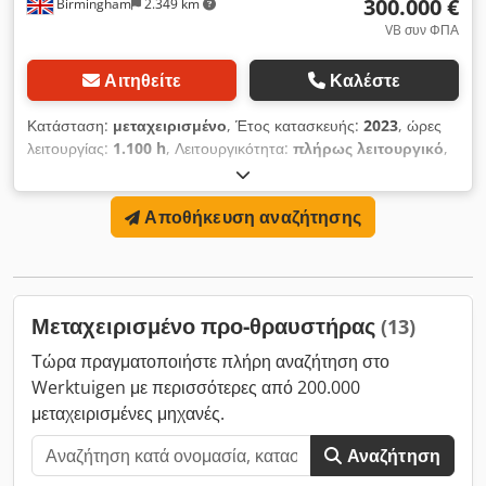
300.000 €
Birmingham
2.349 km
VB συν ΦΠΑ
Αιτηθείτε
Καλέστε
Κατάσταση:
μεταχειρισμένο
, Έτος κατασκευής:
2023
, ώρες
λειτουργίας:
1.100 h
, Λειτουργικότητα:
πλήρως λειτουργικό
,
αριθμός μηχανήματος/οχήματος:
C.009088
, συνολικό πλάτος:
5.536 χιλ.
, συνολικό μήκος:
5.536 χιλ.
, συνολικό ύψος:
3.500
Αποθήκευση αναζήτησης
χιλ.
, Εξοπλισμός:
ταχύτητα περιστροφής απείρως
μεταβαλλόμενη
, Για οποιαδήποτε επιπλέον πληροφορία
σχετικά με αυτήν την καταχώρηση, παρακαλούμε
επικοινωνήστε μαζί μας. Csdpfx Aey Dtyrjl Serf
Μεταχειρισμένο προ-θραυστήρας
(13)
Τώρα πραγματοποιήστε πλήρη αναζήτηση στο
Werktuigen με περισσότερες από 200.000
μεταχειρισμένες μηχανές.
Αναζήτηση