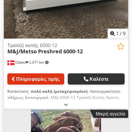
Ολλανδία»
1
/
9
Τραπέζι κοπής 6000-12
M&J/Metso
Preshred 6000-12
Odder
2.071 km
Πληροφορίες τιμής
Καλέστε
Κατάσταση:
πολύ καλή (μεταχειρισμένο)
, Λειτουργικότητα:
πλήρως λειτουργικό
, M&J 6000-12 Τραπέζι Κοπής Άριστη
κατάσταση Οι αντικοπτικοί πλήρως επανασυγκολλημένοι και
επικαλυμμένοι με σκληρό μέταλλο Codpfsw Ufhbsx Al Sorf
Μικρή αγγελία
Άξονες με Σύστημα Ρουλεμάν 1 διάταξη ✔️ Έτοιμο για άμεση
χρήση Επικοινωνήστε μαζί μας για τιμή και περισσότερες
λεπτομέρειες.