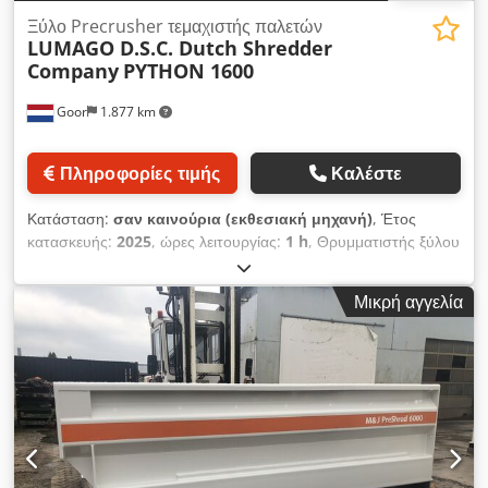
Ξύλο Precrusher τεμαχιστής παλετών
LUMAGO D.S.C. Dutch Shredder
Company
PYTHON 1600
Goor
1.877 km
Πληροφορίες τιμής
Καλέστε
Κατάσταση:
σαν καινούρια (εκθεσιακή μηχανή)
, Έτος
κατασκευής:
2025
, ώρες λειτουργίας:
1 h
, Θρυμματιστής ξύλου
τύπου PYTHON 1600, κινητήρας 11 kW, 400V 50Hz • Άνοιγμα
τροφοδοσίας 1600 x 700mm • Κύριες διαστάσεις Μ 2400 x Π
Μικρή αγγελία
850 x Υ 1600mm • Άνοιγμα εκκένωσης περ. 400 x 400mm •
Ύψος εκκένωσης περ. 400mm • Ηλεκτρικός πίνακας, κύριος
διακόπτης, επιλογέας ΑΥΤ/ΧΕΙΡ και ΔΙΑΚΟΠΤΗΣ ΕΚΤΑΚΤΗΣ
ΑΝΑΓΚΗΣ • Εύκολη τοποθέτηση του μηχανήματος με
περονοφόρο ή γερανό • Βάρος περ. 1300 kg • Περιλαμβάνεται
εγχειρίδιο μηχανήματος • Χρώμα RAL 3002 και RAL 7022
Credjf N Naropfx Al Sjf • (Τεχνικές τροποποιήσεις
επιφυλάσσονται) • Πιστοποίηση CE και «Κατασκευάζεται στην