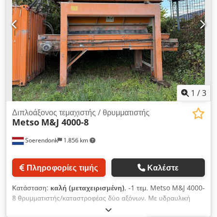
απόβλητα - ελαστικά Cedpfxetty Hhs Al Sorf - γυαλί - χαρτί -
Μπάζα οικοδομών - Ελαφρά απορρίμματα Εργαλεία σύμφωνα
με τις απαιτήσεις του πελάτη Εξοπλισμός: Caterpillar C7.1.
στάδιο 5. Μετάδοση κίνησης: 2x 125.000 NM Προαιρετικά
σύγχρονη ή ασύγχρονη περιστροφή του άξονα Υδραυλικά:
Linde Πλάτος ιμάντα: 1000mm Ύψος απόρριψης: 3300 mm
Μαγνήτης: Προαιρετικά Σπειροειδής ανεμιστήρας: στάνταρ
Ραδιόφωνο: στάνταρ Ψεκασμός νερού: στάνταρ Βάρος: 20
τόνοι Διαστάσεις L/W/H : 11x2,4x2,85m
1
/
3
Διπλοάξονος τεμαχιστής / θρυμματιστής
Metso
M&J 4000-8
Soerendonk
1.856 km
Πληροφορίες τιμής
Καλέστε
Κατάσταση:
καλή (μεταχειρισμένη)
, -1 τεμ. Metso M&J 4000-
8 θρυμματιστής/καταστροφέας δύο αξόνων. Με υδραυλική
μονάδα και χειριστήριο σε κοντέινερ. Με μεταφορική ταινία για