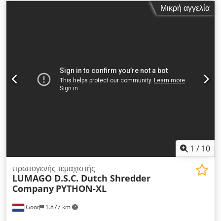
έξοδο και χοάνη εισόδου. Crjdpfjxhlfrsx Al Sof
Μικρή αγγελία
1
/
10
πρωτογενής τεμαχιστής
LUMAGO D.S.C. Dutch Shredder
Company
PYTHON-XL
Goor
1.877 km