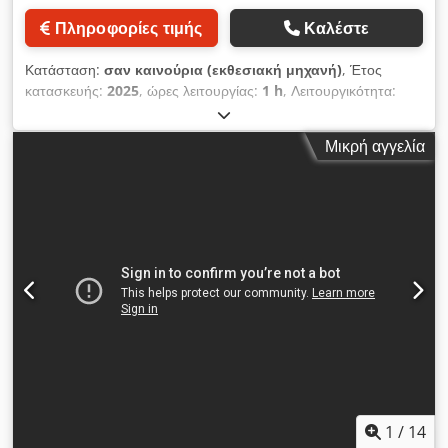
Πληροφορίες τιμής
Καλέστε
Κατάσταση:
σαν καινούρια (εκθεσιακή μηχανή)
, Έτος
κατασκευής:
2025
, ώρες λειτουργίας:
1 h
, Λειτουργικότητα:
πλήρως λειτουργικό
, Compact Καταστροφέας τύπου
PYTHON-XL 1600, με ηλεκτροκινητήρα 15 KW, 400V 50Hz• •
Μικρή αγγελία
Ηλεκτρικός μειωτήρας 15KW, 400V, 3phs, 50Hz 40%
ΠΕΡΙΣΣΟΤΕΡΗ ροπή σε σύγκριση με το PYTHON 1600
Standard • Άνοιγμα 1600 x 1000 mm • Κύριες διαστάσεις L
2700 x B 1400 x H 2600mm • Άνοιγμα εκκένωσης
400x100mm • Ύψος ανοίγματος εκκένωσης περίπου 1000mm
• Ηλεκτρικό κουτί ελέγχου με INVERTER, κεντρικό διακόπτη,
διακόπτη επιλογέα on/off και διακοπή έκτακτης ανάγκης •
Μετακινείται εύκολα είτε με περονοφόρο ανυψωτικό είτε με
ανυψωτικά μάτια • Βάρος περίπου. 2700 κιλά • Ολοκληρωμένο
εγχειρίδιο μηχανής • Φινίρισμα σε RAL 3002 και RAL 7022 •
(Υπόκειται σε τεχνικές αλλαγές) Codpef N Nlgsfx Al Ssrf •
Πιστοποιημένο CE και "Made in Holland"
1
/
14