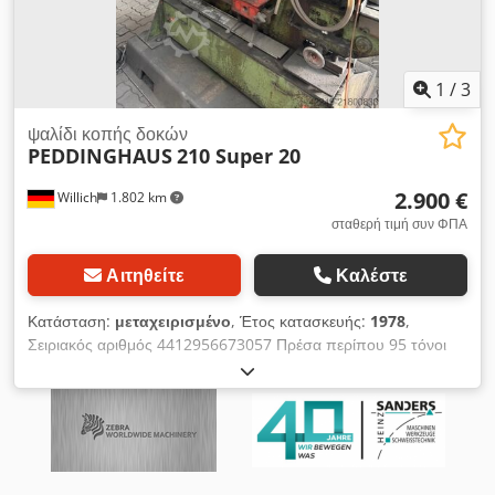
1
/
3
ψαλίδι κοπής δοκών
PEDDINGHAUS
210 Super 20
2.900 €
Willich
1.802 km
σταθερή τιμή συν ΦΠΑ
Αιτηθείτε
Καλέστε
Κατάσταση:
μεταχειρισμένο
, Έτος κατασκευής:
1978
,
Σειριακός αριθμός 4412956673057 Πρέσα περίπου 95 τόνοι
Ισχύς κινητήρα 7,5 kW Βάρος μηχανήματος περίπου 5 t
Απαιτούμενος χώρος περίπου 2,2 × 1,0 × 2,3 m ?? Τεχνικά
στοιχεία (από την πινακίδα) Γωνιακός χάλυβας (προφίλ L): 150
× 15 mm στις 90° 100 × 14 mm στις 45° Επίπεδος χάλυβας:
έως περίπου 150 × 16 mm μεγαλύτερες διατομές έως 340 × 16
mm (ανάλογα με τη λειτουργία) Dwodpfx Aloy Hl Rbjyea