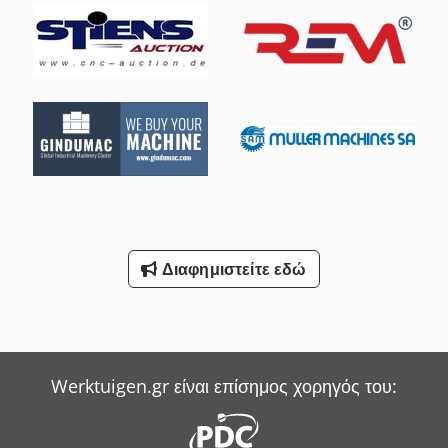
Δοκοί/προφίλ: U-προφίλ (UPN): 220 I-προφίλ (IPN/IPE): 220
άλλα: PB 120, PBL 160 Λαμαρίνα: π.χ. 120 × 28 mm ή 120 ×
22 mm (ανάλογα με το σημείο κοπής) Διάτρηση (τρύπημα):
έως Ø 60 mm Εξαγωγή/Διαμόρφωση οπών: π.χ. 52 × 12 mm
Ακτίνα περίπου R = 36 mm Γωνιακές κοπές: 2° και 5°
ρυθμιζόμενα (σε συγκεκριμένα προφίλ)
Διαφημιστείτε εδώ
Werktuigen.gr είναι επίσημος χορηγός του: