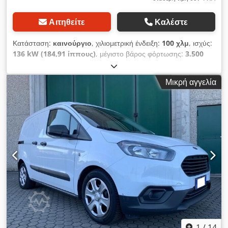
Αιτηθείτε
Καλέστε
Κατάσταση:
καινούργιο
, χιλιομετρική ένδειξη:
100 χλμ
, ισχύς:
136 kW (184,91 ίππους)
, μέγιστο βάρος φόρτωσης:
3.500
κιλ
, τύπος μετάδοσης:
αυτόματο
, αριθμός θέσεων:
3
,
Εξοπλισμός:
Bluetooth, κεντρικό κλείδωμα, κλιματισμός,
Μικρή αγγελία
σύστημα αυτόματου ελέγχου ταχύτητας, υπολογιστής επί
του οχήματος
, • Κάμερα οπισθοπορείας • Οπίσθιοι
αισθητήρες στάθμευσης • Αντιθαμβωτικά φώτα Djdpfjzgn T
Aex Aldeck • Bluetooth • GPS • Αυτόματος κλιματισμός •
Ηλεκτρικό χειρόφρενο • Αναρτώμενο κάθισμα • Εφεδρικός
τροχός • Αυτόματα φώτα και υαλοκαθαριστήρες • Λειτουργία
πόλης • Σύστημα ειδοποίησης αλλαγής λωρίδας • Cruise
control και περιοριστής ταχύτητας • Δαχτυλίδια πρόσδεσης •
Δεξαμενή βοηθητικού καυσίμου βενζίνης 14L • Εσωτερικές
διαστάσεις • Όγκος 12m³ 3,54 x 1,70 x 1,90 m
1
/
14