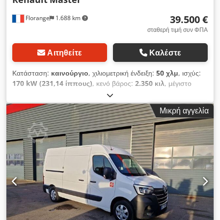
39.500 €
Florange
1.688 km
σταθερή τιμή συν ΦΠΑ
Αιτηθείτε
Καλέστε
Κατάσταση:
καινούργιο
, χιλιομετρική ένδειξη:
50 χλμ
, ισχύς:
170 kW (231,14 ίππους)
, κενό βάρος:
2.350 κιλ
, μέγιστο
βάρος φόρτωσης:
3.500 κιλ
, καύσιμο:
ντίζελ
, τύπος
μετάδοσης:
αυτόματο
, αριθμός θέσεων:
3
, ωφελιμο φορτίο:
Μικρή αγγελία
1.150 κιλ
, Εξοπλισμός:
ABS, Bluetooth, κεντρικό κλείδωμα,
κλιματισμός, σύστημα αυτόματου ελέγχου ταχύτητας,
υπολογιστής επί του οχήματος
, • Ξύλινη επένδυση • Μπίλια
κοτσαδόρου • Ασύρματος φορτιστής τηλεφώνου (επαγωγικός)
• CARPLAY & Android Auto • Αναγνώστης σημάτων
κυκλοφορίας Dcjdpfx Aeyriffjldjk • Προβολείς ομίχλης •
Bluetooth • Κλιματισμός • 10.1’’ οθόνη αφής πολυμέσων • GPS
• Πτερύγια αλλαγής ταχυτήτων στο τιμόνι • Πίσω πόρτες 270° •
Αυτόματα φώτα και υαλοκαθαριστήρες • Εμπρός και πίσω
αισθητήρες στάθμευσης • Κάμερα οπισθοπορείας • Cruise
control & περιοριστής ταχύτητας • Ρεζερβουάρ καυσίμου 80