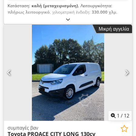
Κατάσταση:
καλή (μεταχειρισμένη)
, Λειτουργικότητα:
πλήρως λειτουργικό
, χιλιομετρική ένδειξη:
330.000 χλμ
,
τύπος καυσίμου:
ντίζελ
, χρώμα:
λευκό
, τύπος μετάδοσης:
μηχανικός
, κατηγορία εκπομπών:
Euro 5
, Έτος κατασκευής:
Μικρή αγγελία
2014
, Εξοπλισμός:
ABS, κλιματισμός
, Μεταχειρισμένο
φορτηγό Mercedes-Benz Citan κλειστό βαν, πρώτη άδεια
κυκλοφορίας 2004, χειροκίνητο κιβώτιο ταχυτήτων, συνολικό
μήκος 4.300 mm, μικτό βάρος 1.950 kg, ωφέλιμο φορτίο 520
kg, κλιματισμός, ABS, Euro5 B, ηλεκτρικοί καθρέφτες και
παράθυρα, ραδιόφωνο, 330.000 χλμ, καλή κατάσταση. Dsdpfx
Ajuiy Nasldjck
1
/
12
συμπαγές βαν
Toyota
PROACE CITY LONG 130cv