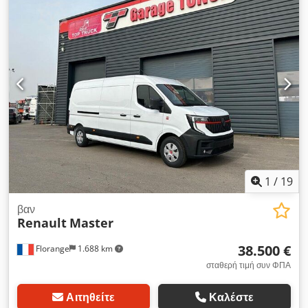
υπολογιστής επί του οχήματος
, • Κάμερα οπισθοπορείας •
Γάντζος ρυμούλκησης • Οπίσθιοι αισθητήρες παρκαρίσματος •
Φώτα LED • Πλαϊνή πόρτα Dcodpfx Asyzunrsldsk • Οθόνη
πολυμέσων • CARPLAY & Android auto • Αυτόματα φώτα και
υαλοκαθαριστήρες • Πολυλειτουργικό τιμόνι • Προβολείς
ομίχλης • Κλιματισμός • Σύστημα προειδοποίησης αλλαγής
λωρίδας • Αναγνώριση πινακίδων κυκλοφορίας • Ρεζέρβα
1
/
19
βαν
Renault
Master
38.500 €
Florange
1.688 km
σταθερή τιμή συν ΦΠΑ
Αιτηθείτε
Καλέστε