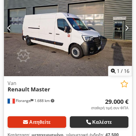
1
/
16
Van
Renault
Master
29.000 €
Florange
1.688 km
σταθερή τιμή συν ΦΠΑ
Αιτηθείτε
Καλέστε
Κατάσταση:
μεταχειρισμένο
, χιλιομετρική ένδειξη:
47.500