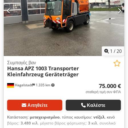
ρύθμιση παραθύρων, κεντρικό κλείδωμα, κλιματισμός,
συρόμενη πόρτα, υπολογιστής επί του οχήματος
,
RENAULT KANGOO έτος 2005, μοναδικός ιδιοκτήτης,
κινητήρας diesel 1.5 DCI με κλιματισμό, ηλεκτρικά παράθυρα/
κεντρικό κλείδωμα, πλαϊνή συρόμενη πόρτα, ωφέλιμο φορτίο
540 kg, επαγγελματικό όχημα 2 θέσεων, Euro 4, με ισχύον
ΚΤΕΟ έως 11/2027. Dcsdpfxsy Tbcyj Aldok
1
/
20
Συμπαγές βαν
Hansa
APZ 1003 Transporter
Kleinfahrzeug Geräteträger
75.000 €
Hagelstadt
1.335 km
σταθερή τιμή συν ΦΠΑ
Αιτηθείτε
Καλέστε
Κατάσταση:
μεταχειρισμένο
, τύπος καυσίμου:
ντίζελ
, κενό
βάρος:
3.480 κιλ
, μέγιστο βάρος φόρτωσης:
3 κιλ
, συνολικό