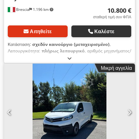
10.800 €
Brescia
1.196 km
σταθερή τιμή συν ΦΠΑ
Αιτηθείτε
Καλέστε
Κατάσταση:
σχεδόν καινούργιο (μεταχειρισμένο)
,
Λειτουργικότητα:
πλήρως λειτουργικό
, αριθμός μηχανήματος/
οχήματος:
YAREFYHZJGJ928035
, χιλιομετρική ένδειξη:
117.000
χλμ
, ισχύς:
95,61 kW (129,99 ίππους)
, τύπος καυσίμου:
Μικρή αγγελία
ντίζελ
, μέγεθος ελαστικού:
205/60 R16 96U
, ενεργειακή
απόδοση:
D
, χρώμα:
λευκό
, τύπος μετάδοσης:
μηχανικός
,
κατηγορία εκπομπών:
Euro 6
, αριθμός θέσεων:
3
, όγκος
χώρου φόρτωσης:
2,7 m³
, μήκος χώρου φόρτωσης:
1.850
χιλ.
, πλάτος χώρου φόρτωσης:
1.200 χιλ.
, ύψος χώρου
φόρτωσης:
1.200 χιλ.
, Έτος κατασκευής:
2020
, αριθμός
προηγούμενων ιδιοκτητών:
1
, Εξοπλισμός:
ABS, αερόσακος,
αισθητήρες στάθμευσης, ηλεκτρονικό πρόγραμμα
ευστάθειας (ESP), κεντρικό κλείδωμα, κλιματισμός,
προβολείς ομίχλης, συρόμενη πόρτα
, ΤΙΜΗ ΧΩΡΙΣ ΦΠΑ.
ΤΟ ΟΧΗΜΑ ΕΙΝΑΙ ΣΕ ΑΡΙΣΤΗ ΚΑΤΑΣΤΑΣΗ, ΟΛΕΣ ΟΙ