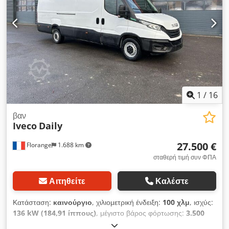
Nex Aldeck • GPS • Cruise control και περιοριστής ταχύτητας
• Ρεζέρβα • Κάμερα οπισθοπορείας • Αισθητήρες στάθμευσης
εμπρός και πίσω • Πίσω πόρτες 270°
1
/
16
βαν
Iveco
Daily
27.500 €
Florange
1.688 km
σταθερή τιμή συν ΦΠΑ
Αιτηθείτε
Καλέστε
Κατάσταση:
καινούργιο
, χιλιομετρική ένδειξη:
100 χλμ
, ισχύς:
136 kW (184,91 ίππους)
, μέγιστο βάρος φόρτωσης:
3.500
κιλ
, τύπος μετάδοσης:
αυτόματο
, αριθμός θέσεων:
3
,