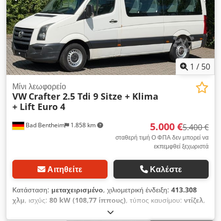
1
/
50
Μίνι λεωφορείο
VW
Crafter 2.5 Tdi 9 Sitze + Klima
+ Lift Euro 4
5.000 €
Bad Bentheim
1.858 km
5.400 €
σταθερή τιμή Ο ΦΠΑ δεν μπορεί να
εκπεμφθεί ξεχωριστά
Αιτηθείτε
Καλέστε
Κατάσταση:
μεταχειρισμένο
, χιλιομετρική ένδειξη:
413.308
χλμ
, ισχύς:
80 kW (108,77 ίππους)
, τύπος καυσίμου:
ντίζελ
,
τύπος μετάδοσης:
μηχανικός
, πρώτη ταξινόμηση:
01/2010
,
επόμενος τεχνικός έλεγχος (TÜV):
06/2028
, κατηγορία