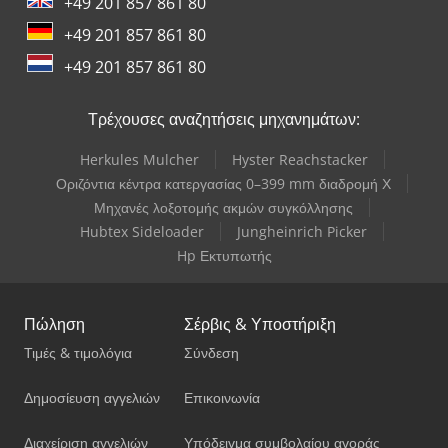
+49 201 857 861 80
+49 201 857 861 80
+49 201 857 861 80
Τρέχουσες αναζητήσεις μηχανημάτων:
Herkules Mulcher
Hyster Reachstacker
Οριζόντια κέντρα κατεργασίας 0–399 mm διαδρομή Χ
Μηχανές λοξοτομής ακμών συγκόλλησης
Hubtex Sideloader
Jungheinrich Picker
Hp Εκτυπωτής
Πώληση
Σέρβις & Υποστήριξη
Τιμές & τιμολόγια
Σύνδεση
Δημοσίευση αγγελιών
Επικοινωνία
Διαχείριση αγγελιών
Υπόδειγμα συμβολαίου αγοράς