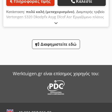
Πληροφορίες τιμής
Καλέστε
χαρακτηριστικά εξοπλισμού πρέπει να ελεγχθούν ξεχωριστά. Η
κατάσταση του οχήματος, όπως ορίζεται από τη σύμβαση,
Κατάσταση:
πολύ καλή (μεταχειρισμένο)
, Διαμπερής τριβείο
είναι μόνο αυτή που επιθεωρείται επιτόπου και εγγυάται
Vertongen S320 Dkodpfx Asyg Dlcof Asr Εργαζόμενο πλάτος
γραπτώς κατά την ολοκλήρωση της αγοράς. Παρακαλούμε για
300mm Εργαζόμενο ύψος έως 180mm Συνδυαστική μονάδα
συνεννόηση για ραντεβού...
με πέλμα Χειροκίνητη ανύψωση και κατάβαση του τραπεζιού
εργασίας Δύο ταχύτητες προώθησης 7-14 m/min Κύριος
κινητήρας 5,5kW
Διαφημιστείτε εδώ
Werktuigen.gr είναι επίσημος χορηγός του: