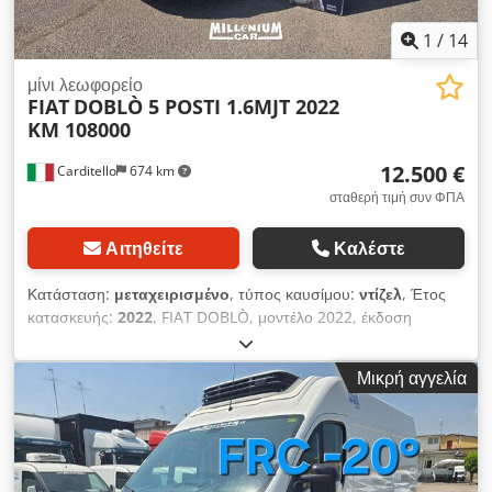
1
/
14
μίνι λεωφορείο
FIAT
DOBLÒ 5 POSTI 1.6MJT 2022
KM 108000
12.500 €
Carditello
674 km
σταθερή τιμή συν ΦΠΑ
Αιτηθείτε
Καλέστε
Κατάσταση:
μεταχειρισμένο
, τύπος καυσίμου:
ντίζελ
, Έτος
κατασκευής:
2022
, FIAT DOBLÒ, μοντέλο 2022, έκδοση
LOUNGE, 5 θέσεις, τύπου επαγγελματικού οχήματος,
κινητήρας 1.6MJT, 105 ίππων, με 108.000 χιλιόμετρα. Διαθέτει
Μικρή αγγελία
κλιματισμό, ηχοσύστημα με οθόνη αφής και λειτουργία
Carplay, αισθητήρες παρκαρίσματος, φώτα ομίχλης. Το όχημα
έχει υποβληθεί σε πρόσφατο έλεγχο και συντήρηση, έχει γίνει
αντικατάσταση του ιμάντα χρονισμού και καλύπτεται από
εγγύηση 1 έτους. Έχει έναν μόνο ιδιοκτήτη. Παρέχεται η