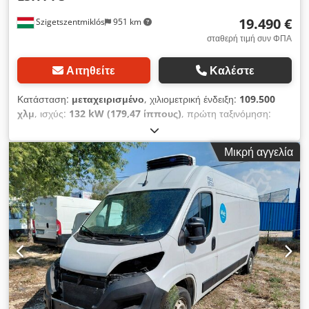
19.490 €
Szigetszentmiklós
951 km
σταθερή τιμή συν ΦΠΑ
Αιτηθείτε
Καλέστε
Κατάσταση:
μεταχειρισμένο
, χιλιομετρική ένδειξη:
109.500
χλμ
, ισχύς:
132 kW (179,47 ίππους)
, πρώτη ταξινόμηση:
03/2021
, συνολικό βάρος:
3.500 κιλ
, επόμενος τεχνικός
έλεγχος (TÜV):
03/2027
, χρώμα:
λευκό
, τύπος μετάδοσης:
Μικρή αγγελία
μηχανικός
, αριθμός θέσεων:
7
, μήκος χώρου φόρτωσης:
3.365 χιλ.
, πλάτος χώρου φόρτωσης:
2.020 χιλ.
, ύψος χώρου
φόρτωσης:
1.500 χιλ.
, Έτος κατασκευής:
2021
, Εξοπλισμός:
ABS, ηλεκτρονικό πρόγραμμα ευστάθειας (ESP), κεντρικό
κλείδωμα, κλιματισμός
, Μπορείτε να επικοινωνήσετε μαζί
μας και μέσω WhatsApp/Viber. Ηλεκτρονική διεύθυνση:
Dwodpfx Akozri Edo Eja Αυτό το όχημα προέρχεται από τον
μακροχρόνιο στόλο μας και διαθέτει πλήρες ιστορικό
συντήρησης. Ο βασικός εξοπλισμός περιλαμβάνει: Bluetooth,
σύστημα πολυμέσων, πολυλειτουργικό τιμόνι, ηλεκτρικούς
καθρέφτες και παράθυρα κ.λπ.