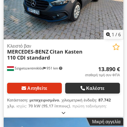
1
/
6
Κλειστό βαν
MERCEDES-BENZ
Citan Kasten
110 CDI standard
13.890 €
Szigetszentmiklós
951 km
σταθερή τιμή συν ΦΠΑ
Αιτηθείτε
Καλέστε
Κατάσταση:
μεταχειρισμένο
, χιλιομετρική ένδειξη:
87.742
χλμ
, ισχύς:
70 kW (95,17 ίππους)
, πρώτη ταξινόμηση:
06/2022
, τύπος καυσίμου:
ντίζελ
, συνολικό βάρος:
2.021 κιλ
,
επόμενος τεχνικός έλεγχος (TÜV):
07/2028
, χρώμα:
γκρι
,
Μικρή αγγελία
τύπος μετάδοσης:
μηχανικός
, αριθμός θέσεων:
2
, μήκος