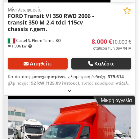
Μίνι λεωφορείο
FORD
Transit VI 350 RWD 2006 -
transit 350 M 2.4 tdci 115cv
chassis r.gem.
8.000 €
Castel S. Pietro Terme BO
10.000 €
1.036 km
σταθερή τιμή συν ΦΠΑ
Αιτηθείτε
Καλέστε
Κατάσταση:
μεταχειρισμένο
, χιλιομετρική ένδειξη:
379.614
χλμ
, ισχύς:
92 kW (125,09 ίππους)
, τύπος καυσίμου:
ντίζελ
,
συνολικό βάρος:
3.500 κιλ
, μέγιστο βάρος φόρτωσης:
800 κιλ
,
πρώτη ταξινόμηση:
05/2012
, ανακατασκευασμένος κινητήρας
Μικρή αγγελία
με 12μηνη εγγύηση / ATP ληξιπρόθεσμο προς ανανέωση
Dwedjvikdgopfx Ak Eea Για πληροφορίες