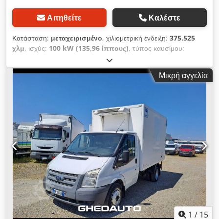
Αιτηθείτε
Καλέστε
Κατάσταση:
μεταχειρισμένο
, χιλιομετρική ένδειξη:
375.525
χλμ
, ισχύς:
100 kW (135,96 ίππους)
, τύπος καυσίμου:
ντίζελ
, συνολικό βάρος:
3.500 κιλ
, μέγιστο βάρος φόρτωσης:
1.136 κιλ
, πρώτη ταξινόμηση:
12/2022
, κατηγορία εκπομπών:
Μικρή αγγελία
Euro 6
, αριθμός θέσεων:
3
, Για πληροφορίες Djdpfx Asy U
Rubek Eswa
1
/
15