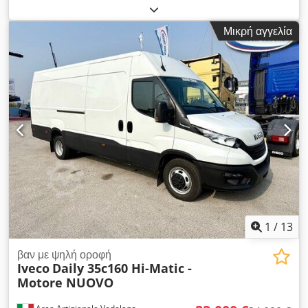
ντίζελ
, συνολικό βάρος:
3.500 κιλ
, μέγιστο βάρος φόρτωσης:
900 κιλ
, πρώτη ταξινόμηση:
03/2016
, κατηγορία εκπομπών:
Μικρή αγγελία
Euro 5
, αριθμός θέσεων:
3
, Εξοπλισμός:
ABS, υδραυλικό
τιμόνι
, Για πληροφορίες Djdpswyya Rjfx Ak Eowa
1
/
13
βαν με ψηλή οροφή
Iveco
Daily 35c160 Hi-Matic -
Motore NUOVO