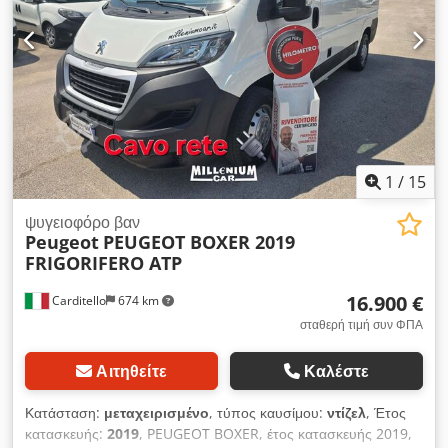
δυνατότητα χρηματοδότησης ή μίσθωσης (leasing) στις
εγκαταστάσεις μας. Dwsdozrmc Tepfx Ak Eoa
1
/
15
ψυγειοφόρο βαν
Peugeot
PEUGEOT BOXER 2019
FRIGORIFERO ATP
16.900 €
Carditello
674 km
σταθερή τιμή συν ΦΠΑ
Αιτηθείτε
Καλέστε
Κατάσταση:
μεταχειρισμένο
, τύπος καυσίμου:
ντίζελ
, Έτος
κατασκευής:
2019
, PEUGEOT BOXER, έτος κατασκευής 2019,