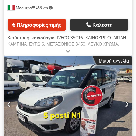
Modugno
486 km
Πληροφορίες τιμής
Καλέστε
Κατάσταση:
καινούργιο
, IVECO 35C16, ΚΑΙΝΟΥΡΓΙΟ, ΔΙΠΛΗ
ΚΑΜΠΙΝΑ, ΕΥΡΩ 6, ΜΕΤΑΞΟΝΙΟΣ 3450, ΛΕΥΚΟ ΧΡΩΜΑ,
ΚΙΝΗΤΗΡΑΣ 3000, 7 ΘΕΣΕΙΣ, ΚΛΙΜΑΤΙΣΜΟΣ, ΕΝΙΣΧΥΣΜΕΝΑ
ΦΥΛΛΑ ΣΟΥΣΠΕΝΣΙΟΝ ΜΕ ΒΟΗΘΗΤΙΚΑ ΦΥΛΛΑ,
Μικρή αγγελία
ΣΤΑΘΕΡΟΠΟΙΗΤΙΚΗ ΡΑΒΔΟΣ, ΣΤΡΕΠΤΙΚΗ ΡΑΒΔΟΣ,
ΑΝΑΡΤΩΜΕΝΟ ΚΑΘΙΣΜΑ, ΗΛΕΚΤΡΙΚΑ ΠΑΡΑΘΥΡΑ ΚΑΙ
ΚΑΘΡΕΦΤΕΣ, ΡΑΔΙΟΦΩΝΟ, ΣΥΣΤΗΜΑ ΣΥΝΑΓΕΡΜΟΥ,
ΦΑΡΟΙ ΟΜΙΧΛΗΣ, ΣΥΣΤΗΜΑ ΠΛΟΗΓΗΣΗΣ, ΑΙΣΘΗΤΗΡΕΣ
ΟΠΙΣΘΕΝ, ΜΕ ΝΕΟ, ΑΝΑΠΟΔΟΓΥΡΙΖΟΜΕΝΟ ΤΡΙΛΑΤΕΡΟ
ΑΜΑΞΩΜΑ LOCONSOLE, ΜΗΚΟΣ 3200, ΕΝΙΣΧΥΣΜΕΝΕΣ
ΠΛΑΙΝΕΣ ΠΙΝΑΚΕΣ ΑΠΟ ΚΡΑΜΑ TR30M, ΜΕ ΠΡΟΣΤΑΣΙΕΣ
ΠΑΛΜΩΝ ΕΜΠΡΟΣ ΚΑΙ ΟΠΙΣΘΕΝ. Djdjxz Ad Sjpfx Ak Eswa