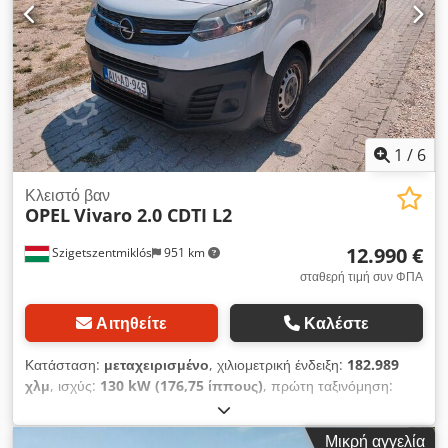
1
/
6
Κλειστό βαν
OPEL
Vivaro 2.0 CDTI L2
12.990 €
Szigetszentmiklós
951 km
σταθερή τιμή συν ΦΠΑ
Αιτηθείτε
Καλέστε
Κατάσταση:
μεταχειρισμένο
, χιλιομετρική ένδειξη:
182.989
χλμ
, ισχύς:
130 kW (176,75 ίππους)
, πρώτη ταξινόμηση:
12/2020
, τύπος καυσίμου:
ντίζελ
, συνολικό βάρος:
3.100 κιλ
,
επόμενος τεχνικός έλεγχος (TÜV):
12/2026
, χρώμα:
λευκό
,
Μικρή αγγελία