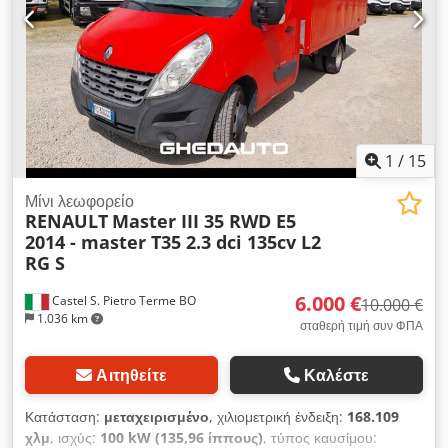
1
/
15
Μίνι λεωφορείο
RENAULT
Master III 35 RWD E5
2014 - master T35 2.3 dci 135cv L2
RG S
6.000 €
Castel S. Pietro Terme BO
10.000 €
1.036 km
σταθερή τιμή συν ΦΠΑ
Αιτηθείτε
Καλέστε
Κατάσταση:
μεταχειρισμένο
, χιλιομετρική ένδειξη:
168.109
χλμ
, ισχύς:
100 kW (135,96 ίππους)
, τύπος καυσίμου: