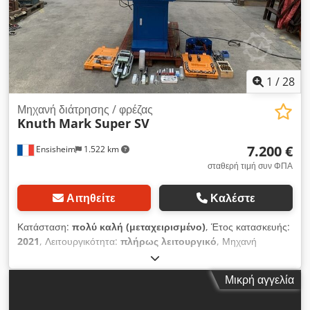
1
/
28
Μηχανή διάτρησης / φρέζας
Knuth
Mark Super SV
7.200 €
Ensisheim
1.522 km
σταθερή τιμή συν ΦΠΑ
Αιτηθείτε
Καλέστε
Κατάσταση:
πολύ καλή (μεταχειρισμένο)
, Έτος κατασκευής:
2021
, Λειτουργικότητα:
πλήρως λειτουργικό
, Μηχανή
διάτρησης/φρεζαρίσματος KNUTH MARK SUPER SV Έτος
κατασκευής: 2021 Διαδρομή άξονα X: 560 mm Διαδρομή άξονα
Μικρή αγγελία
Y: 190 mm Διαδρομή άξονα Z: 400 mm Άξονας: CM4
Εξωτερική διάμετρος άξονα: 120 mm Ταχύτητα άξονα: από 75