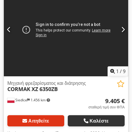
έως 2500 RPM Διαστάσεις τραπεζιού: 800 x 240 mm Κεφαλή
με δυνατότητα κλίσης Κλίμακα 3 αξόνων Ηλεκτρονικός
ρυθμιστής ταχύτητας Αυτόματη ανύψωση/κατάβαση κεφαλής
Αυτόματη διαδρομή άξονα X Χειροκίνητη διαδρομή άξονα Y
Παραδίδεται με πολλά αξεσουάρ: Κεφαλές διάτρησης, βάσεις
συγκράτησης, κ.λπ. (δείτε φωτογραφίες) Τάση: 380 V Μήκος:
1400 mm Βάθος: 1200 mm Ύψος: 2000 mm Dcedpszqtc Rjfx
An Hjk Βάρος: περίπου 500 kg
1
/
9
Μηχανή φρεζαρίσματος και διάτρησης
CORMAK
XZ 6350ZB
9.405 €
Siedlce
1.456 km
σταθερή τιμή συν ΦΠΑ
Αιτηθείτε
Καλέστε