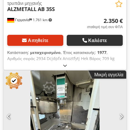
τρυπάνι μηχανής
ALZMETALL
AB 35S
2.350 €
Γερμανία
1.761 km
σταθερή τιμή συν ΦΠΑ
Αιτηθείτε
Καλέστε
Κατάσταση:
μεταχειρισμένο
, Έτος κατασκευής:
1977
,
Αριθμός σειράς 2934 Dcjdpfx Anoztfytj Hek Βάρος 709 kg
Ταχύτητα προώθησης: ναι, m/min Σύστημα στήριξης: MK 3
Μικρή αγγελία