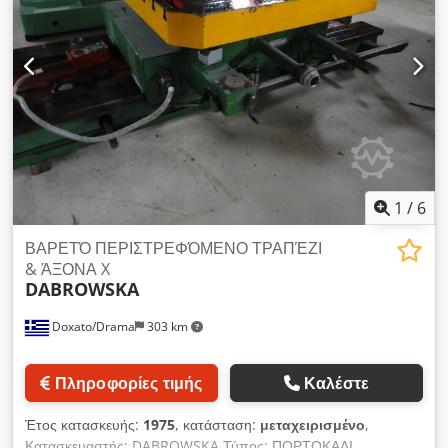
1
/
6
ΒΑΡΕΤΌ ΠΕΡΙΣΤΡΕΦΌΜΕΝΟ ΤΡΑΠΈΖΙ
& ΆΞΟΝΑ X
DABROWSKA
Doxato/Drama
303 km
Πληροφορίες τιμής
Καλέστε
Έτος κατασκευής:
1975
, κατάσταση:
μεταχειρισμένο
,
Κατασκευαστής: DABROWSKA Τύπος: ΠΟΡΤΟΚΑΛΙ