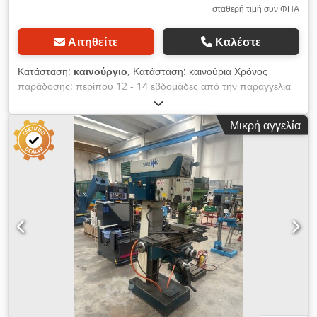
σταθερή τιμή συν ΦΠΑ
Αιτηθείτε
Καλέστε
Κατάσταση:
καινούργιο
, Κατάσταση: καινούρια Χρόνος
παράδοσης: περίπου 12 - 14 εβδομάδες από την παραγγελία
Χώρα προέλευσης: Ισπανία Τιμή: 50.410 € Μηνιαία δόση
leasing: 952,75 € Ικανότητα διάτρησης σε κατασκευαστικό
Μικρή αγγελία
χάλυβα: 35 mm Υποδοχή: MK 4 Βάθος προβολής: 390 mm
Στροφές: 94-2.225 (16) 50 Hz, 113 σ.α.λ. Ικανότητα κοπής
σπειρωμάτων: M35 Μήκος: 1660 mm Πλάτος: 1510 mm
Ύψος: 2600 mm Βάρος: 910 kg Διαδρομή πινόλας: 180 mm
Απόσταση ατράκτου - τραπέζι: 190 - 650 mm Απόσταση
ατράκτου - βάση: 1310 mm Διάμετρος κολώνας: 125 mm
Τραπέζι: 400 x 420 mm Αυτόματες προωθήσεις: 0,10 – 0,18 –
0,24 (3) mm/min Ταχύτητα κινητήρα: 750 - 1.500 σ.α.λ.
Κατασκευαστής: ERLO (Κατασκευάζεται στην Ισπανία) Για
απαιτητική χρήση σε επαγγελματικά συνεργεία Διατρητικό και
φρεζομηχανή Αυτόματη προώθηση Ηλεκτρομαγνητικός
συμπλέκτης ακριβείας Djdpfjynmtxox An Heck Μετάδοση
μέσω γραναζιών Τραπέζι τύπου σταυρού Σταθερό τραπέζι και