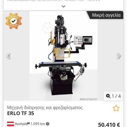
ΕΡΓΑΛΕΙΟ & ΑΞΟΝΟΣ Χ Τεχνικά χαρακτηριστικά: ΠΙΝΑΚΕΣ
ΔΙΑΣΤΑΣΕΙΣ 1600x1600mm Ερμηνεία: 1500mm ON AXIS
Μικρή αγγελία
Dcsdpfx Aneb Ufgms Hok
1
/
4
Μηχανή διάτρησης και φρεζαρίσματος
ERLO
TF 35
50.410 €
Αυστρία
1.095 km