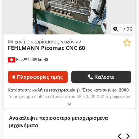
1
/
26
Μηχανή φρεζαρίσματος 5 αξόνων
FEHLMANN
Picomac CNC 60
Root
1.409 km
Πληροφορίες τιμής
Καλέστε
Κατάσταση:
καλή (μεταχειρισμένη)
, Έτος κατασκευής:
2000
,
Το μηχάνημα διαθέτει άξονα τύπου SK 30. 20.000 στροφές ανά
λεπτό. Τα εξαρτήματα που φαίνονται στην εικόνα δεν
περιλαμβάνονται. Djdpfx Anoznmqio Heck
Ανακαλύψτε περισσότερα μεταχειρισμένα
μηχανήματα