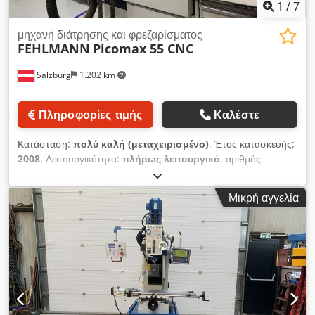
1
/
7
μηχανή διάτρησης και φρεζαρίσματος
FEHLMANN
Picomax 55 CNC
Salzburg
1.202 km
Πληροφορίες τιμής
Καλέστε
Κατάσταση:
πολύ καλή (μεταχειρισμένο)
, Έτος κατασκευής:
2008
, Λειτουργικότητα:
πλήρως λειτουργικό
, αριθμός
μηχανήματος/οχήματος:
14108393
, Fehlmann Picomax
55CNC. Έχει χρησιμοποιηθεί ελάχιστα. Προέρχεται από ένα
Μικρή αγγελία
ασφαλές εργαστήριο. Είναι πλήρως λειτουργικό. Dodpfjzl
Hvtsx An Heck Περιλαμβάνει εξαρτήματα συγκράτησης,
σφικτήρα, 4ο άξονα, τεκμηρίωση, καθώς και κάποια εργαλεία.
Ιδανικό μηχάνημα για εργασίες υψηλής ακρίβειας, κατασκευή
οργάνων, λεπτομηχανική, κατασκευή μοντέλων και
πρωτοτύπων. Βάρος 2450 κιλά.