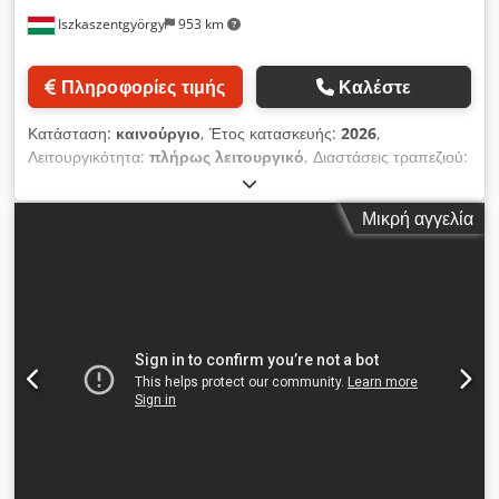
Iszkaszentgyörgy
953 km
Πληροφορίες τιμής
Καλέστε
Κατάσταση:
καινούργιο
, Έτος κατασκευής:
2026
,
Λειτουργικότητα:
πλήρως λειτουργικό
, Διαστάσεις τραπεζιού:
730 x 210 mm Αριθμός αυλακιών Τ: 3 τεμ. Ικανότητα
διάτρησης σε χυτοσίδηρο/χάλυβα: Ø 25 mm / Ø 30 mm
Μικρή αγγελία
Μέγιστη διάμετρος κεφαλής φρεζαρίσματος: Ø 76 mm Μέγιστη
διάμετρος κοπτικού με στέλεχος: Ø 20 mm Εγκάρσια
μετακίνηση τραπεζιού: 500 mm Διαμήκης μετακίνηση
τραπεζιού: 210 mm Υποδοχή ατράκτου: MK 3 Διαδρομή
ατράκτου: 120 mm Εύρος στροφών ατράκτου: 100 – 2080
στρ./λεπτό Μέγιστη απόσταση μύτης ατράκτου έως τραπέζι:
440 mm Ισχύς κινητήρα: 1,5 kW Βάρος (καθαρό/μικτό): 280 /
310 kg Διαστάσεις συσκευασίας: 950 x 760 x 1150 mm
Εξοπλισμός, αξεσουάρ - Μεταλλική βάση στήριξης Dodpfx
Anszg Hfwo Heck - Σύστημα ψύξης με δοχείο και αντλία -
Λειτουργία κοπής σπειρωμάτων - Φωτιστικό μηχανής -
Αυτόματη και ταχεία τροφοδοσία στον διαμήκη άξονα του