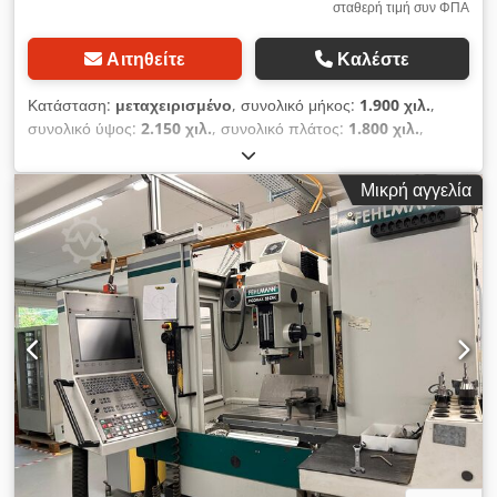
σταθερή τιμή συν ΦΠΑ
μηχανής 860 × 740 × 1200 mm Βάρος 375 kg Δυνατότητα
αποστολής στον πελάτη. Τα έξοδα μεταφοράς υπολογίζονται
Αιτηθείτε
Καλέστε
μεμονωμένα από τη μεταφορική εταιρεία. Για περισσότερα
μηχανήματα επισκεφθείτε την ιστοσελίδα μας.
Κατάσταση:
μεταχειρισμένο
, συνολικό μήκος:
1.900 χιλ.
,
συνολικό ύψος:
2.150 χιλ.
, συνολικό πλάτος:
1.800 χιλ.
,
Βάρος χωρίς φορτίο: 2.500 kg - Διαθέσιμη τεκμηρίωση: Ναι -
Πιστοποιητικό CE: Όχι - Διαστάσεις μεταφοράς: 1900 mm x
Μικρή αγγελία
1800 mm x 2150 mm (μήκος x πλάτος x ύψος) - Βάρος
μεταφοράς [kg]: 2500 kg Dedpfszrxfmsx An Hsck Οικονομικές
πληροφορίες ΦΠΑ: Η αναγραφόμενη τιμή είναι χωρίς ΦΠΑ
ΦΠΑ/Καθεστώς ειδικού ΦΠΑ: Ο ΦΠΑ εκπίπτει για τους
επιχειρηματίες Παράδοση και δυνατότητα ανταλλαγής ανά
πάσα στιγμή για οποιοδήποτε προϊόν από τον βιομηχανικό
τομέα Λούκας βαν Ρόσουμ