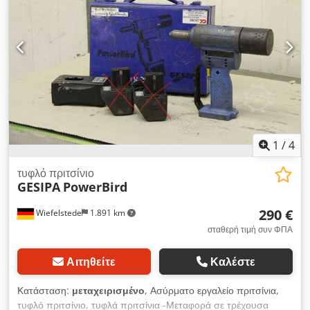
Dedszlqz Topfx Akvsck
1
/
4
τυφλό πριτσίνιο
GESIPA
PowerBird
290 €
Wiefelstede
1.891 km
σταθερή τιμή συν ΦΠΑ
Αιτηθείτε
Καλέστε
Κατάσταση:
μεταχειρισμένο
, Ασύρματο εργαλείο πριτσίνια,
τυφλό πριτσίνιο, τυφλά πριτσίνια -Μεταφορά σε τρέχουσα