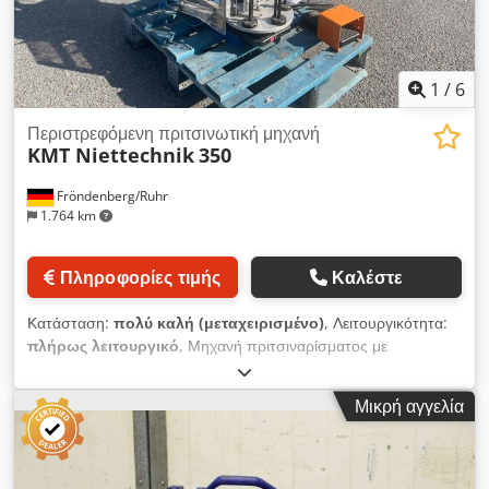
1
/
6
Περιστρεφόμενη πριτσινωτική μηχανή
KMT Niettechnik
350
Fröndenberg/Ruhr
1.764 km
Πληροφορίες τιμής
Καλέστε
Κατάσταση:
πολύ καλή (μεταχειρισμένο)
, Λειτουργικότητα:
πλήρως λειτουργικό
, Μηχανή πριτσιναρίσματος με
πνευματικά ελεγχόμενο περιστρεφόμενο τραπέζι 6 θέσεων.
Ενεργοποίηση της διαδικασίας πριτσιναρίσματος με
Μικρή αγγελία
ποδοδιακόπτη. Μέγιστη διάμετρος άξονα πριτσινιού για
ατσάλινα πριτσίνια: Ø 8 mm. Διαδρομή εργασίας ρυθμιζόμενη
από 5 έως 40 mm. Υπάρχει διαθέσιμο βίντεο λειτουργίας που
μπορεί να αποσταλεί. Πολύ καλή κατάσταση, άμεσα διαθέσιμο!