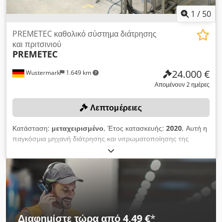
ασφάλισης για συμπίεση σε αλουμίνιο και άλλα ευαίσθητα
υλικά
1
/
50
PREMETEC καθολικό σύστημα διάτρησης
και πριτσινιού
PREMETEC
24.000 €
Wustermark
1.649 km
Απομένουν 2 ημέρες
Λεπτομέρειες
Κατάσταση:
μεταχειρισμένο
, Έτος κατασκευής:
2020
, Αυτή η
παγκόσμια μηχανή διάτρησης και νιτρωματοποίησης της
PREMETEC, θα δημοπρατηθεί στην ηλεκτρονική μας
δημοπρασία βιομηχανικού εξοπλισμού / μηχανημάτων, λόγω
της αναστολής λειτουργίας της J&S GmbH Automotive
Technology - Τμήματος Πρέσας και Επεξεργασίας Μετάλλων.
Dcjdpjzk H Dzofx Akvok Αυτό και πολλά άλλα αντικείμενα
μπορείτε να τα βρείτε στην πλατφόρμα μας.
Διαφημίστε τώρα από 4,49 €
*