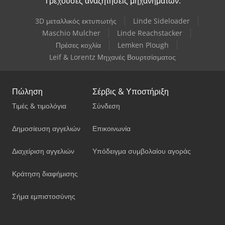
Τρέχουσες αναζητήσεις μηχανημάτων:
3D μεταλλικός εκτυπωτής
Linde Sideloader
Maschio Mulcher
Linde Reachstacker
Πρέσες κοχλία
Lemken Plough
Leif & Lorentz Μηχανές Βουρτσίσματος
Πώληση
Σέρβις & Υποστήριξη
Τιμές & τιμολόγια
Σύνδεση
Δημοσίευση αγγελιών
Επικοινωνία
Διαχείριση αγγελιών
Υπόδειγμα συμβολαίου αγοράς
Κράτηση διαφήμισης
Σήμα εμπιστοσύνης