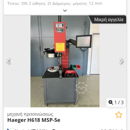
Τύπος: DN 2 ώθηση: 2t Διάμετρος: μέγιστη: 12 mm
Διαστάσεις τραπεζιού: 210 x 200 mm Ισχύς κινητήρα: 0,55 kW
Djdovxrzljpfx Akvock Βάρος μηχανής περίπου: 130 kg Οι
Μικρή αγγελία
διαστάσεις του μηχανήματος είναι περίπου. 0,40 x 0,50 x 1,00
μ
1
/
3
μηχανή πριτσινώσεως
Haeger
H618 MSP-5e