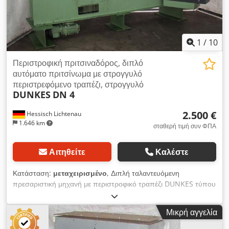
1
/
10
Περιστροφική πριτσιναδόρος, διπλό
αυτόματο πριτσίνωμα με στρογγυλό
περιστρεφόμενο τραπέζι, στρογγυλό
DUNKES
DN 4
2.500 €
Hessisch Lichtenau
1.646 km
σταθερή τιμή συν ΦΠΑ
Αιτηθείτε
Καλέστε
Κατάσταση:
μεταχειρισμένο
, Διπλή ταλαντευόμενη
πρεσαριστική μηχανή με περιστροφικό τραπέζι DUNKES τύπου
DN 4 Dcodpfx Akjdzp T Njvek Περιστροφικό τραπέζι με
σύστημα ελέγχου SIEMENS Αρ. μηχανής: P 81 - 5458 Έτος
Μικρή αγγελία
κατασκευής: 1982 / 2009 Διάμετρος άξονα πριτσίνι: μέγ. 12
mm Διάμετρος άξονα εργαλείου: 16 mm Βάθος εργασίας: 190