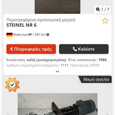
1
/
7
Περιστρεφόμενη πριτσινωτική μηχανή
STEINEL
NR 6
Rödermark
1.587 km
Πληροφορίες τιμής
Καλέστε
Κατάσταση:
καλή (μεταχειρισμένη)
, Έτος κατασκευής:
1986
,
αριθμός μηχανήματος/οχήματος:
1111
, Προσφορά 24093
Τεχνικά δεδομένα: - Μέγιστη διάμετρος άξονα πριτσινιού: 6 mm
- Δύναμη προώθησης: 1200 daN - Ρύθμιση χρόνου
Μικρή αγγελία
πριτσινίσματος: 0 - 10 sec - Βάθος λαιμού: 140 mm - Μέγεθος
τραπεζιού: 250 x 175 mm Dcjdpfx Akjy Ibg Ievek -
Ρυθμιζόμενο ύψος εγκατάστασης / ύψος τραπεζιού - Διαδρομή:
40 mm - Λειτουργική πίεση: 5 bar - Μειωτής πίεσης - Κίνηση:
400 V / 0,6 / 0,75 kW - Διαστάσεις περίπου Π 500 x Υ 1650 x Β
650 mm - Βάρος περίπου 480 kg