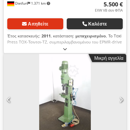
5.500 €
Dietfurt
1.371 km
EXW VB συν ΦΠΑ
Αιτηθείτε
Καλέστε
Έτος κατασκευής:
2011
, κατάσταση:
μεταχειρισμένο
, Το Toxi
Press TOX-Τσιντσι-TZ, συμπεριλαμβανομένου του EPMR-drive
& ηλεκτρικού θαλάμου πολύ καλή κατάσταση Εργαλείο ρομπότ
Τύπος: TZ 05.422289 Βάρος: 121kg Max Kraft 52kN πλήρες
Μικρή αγγελία
σύστημα Τύπος: STE 606-006-125 3,4kW 125 mm / Τύπος:
EPMR 055.034.100.000 συμπεριλαμβανομένου του
σχηματικού διαγράμματος Παίρνετε τα πάντα όπως φαίνεται.
Συμπεριλαμβανομένου του ηλεκτρικού γραφείου. Προσοχή: Δεν
περιλαμβάνονται τα καλώδια σύνδεσης της μονάδας σύνδεσης
και του ηλεκτρικού πίνακα Dodpfxedq E Eij Akvock