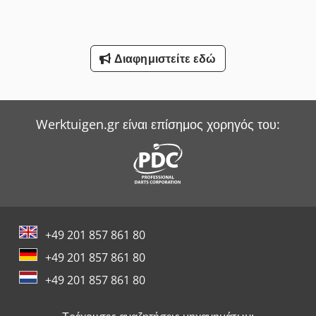
Smv Reachstacker
Werner & Pfleiderer Ζυγιστής
Διαφημιστείτε εδώ
Witzig & Frank Μηχανές Μεταφοράς
Wurster & Dietz Μηχανές Κατασκευής Παλετών
Yale Picker
Werktuigen.gr είναι επίσημος χορηγός του:
+49 201 857 861 80
+49 201 857 861 80
+49 201 857 861 80