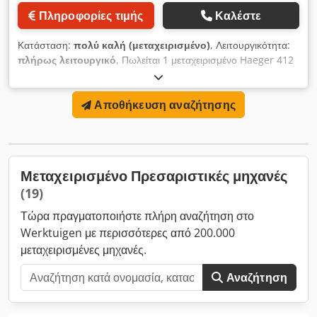
Πληροφορίες τιμής
Καλέστε
Κατάσταση:
πολύ καλή (μεταχειρισμένο)
, Λειτουργικότητα:
πλήρως λειτουργικό
, Πωλείται 1 μεταχειρισμένο Haeger 412
Insertion Machine Ένθετα λαμαρίνας Stud & Nut Self
Clinching Με εργαλείο και κάτω εργαλείο σχήματος J Dcodpfx
Αποθήκευση αναζήτησης
Ajwbhipjkvsk
Μεταχειρισμένο Πρεσαριστικές μηχανές
(19)
Τώρα πραγματοποιήστε πλήρη αναζήτηση στο
Werktuigen με περισσότερες από 200.000
μεταχειρισμένες μηχανές.
Αναζήτηση