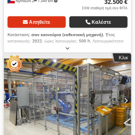
32.500 €
Nymburk 2
1.349 km
EXW σταθερή τιμή συν ΦΠΑ
Αιτηθείτε
Καλέστε
Κατάσταση:
σαν καινούρια (εκθεσιακή μηχανή)
, Έτος
κατασκευής:
2022
, ώρες λειτουργίας:
500 h
, Λειτουργικότητα:
πλήρως λειτουργικό
, τάση εισόδου:
380 V
, συνολικό πλάτος:
1.675 χιλ.
, συνολικό μήκος:
1.100 χιλ.
, συνολικό ύψος:
2.340
Κλικ
χιλ.
, βάθος λαιμού:
457 χιλ.
, είδος εισερχόμενου ρεύματος:
τριφασικός
, συνολικό βάρος:
700 κιλ
, δύναμη συμπίεσης:
6 t
,
Πρέσα Haeger H 618 MSP-5e Dcodpfxoziclfs Akvok Επίδειξη
μηχανήματος (είμαστε επίσημος διανομέας των μηχανημάτων
Haeger για την Τσεχία) • Έτος κατασκευής: 2022 • Μέγιστη
δύναμη συμπίεσης: 6 τόνοι • Βάθος λαιμού: 457 mm •
Αυτόματη τροφοδοσία συνδετικών στοιχείων (τα εργαλεία δεν
περιλαμβάνονται) • Σύστημα προστασίας εργαλείων TPS •
Ενσωματωμένος μετρητής συνδετικών στοιχείων/παρτίδων •
Ενσωματωμένοι πίνακες διαδικασιών με δυνάμεις συμπίεσης
για συγκεκριμένα υλικά • Απλός δημιουργός προγραμμάτων •
Ρυθμιζόμενη θέση ανάσυρσης του έμβολου • Θετικό σύστημα