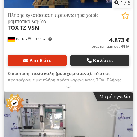
1
/
6
Πλήρης εγκατάσταση πριτσινωτήρα χωρίς
ρομποτικό λαβίδα
TOX
TZ-VSN
4.873 €
Borken
1.833 km
σταθερή τιμή συν ΦΠΑ
Αιτηθείτε
Καλέστε
Κατάσταση:
πολύ καλή (μεταχειρισμένο)
, Εδώ σας
προσφέρουμε μια πλήρη πρέσα καρφώματος TOX. Πλήρης
πρέσα καρφώματος TOX τύπου TZ-VSN Το πλήρες καρφί
διαπερνά πρώτα όλα τα προς σύνδεση εξαρτήματα και
Μικρή αγγελία
αποβάλλει το διατρηθέν κομμάτι από το σημείο σύνδεσης. Με
την καινοτόμο τεχνολογία πλήρους καρφώματος, η TOX
PRESSOTECHNIK, ο ειδικός στις συνδέσεις λαμαρίνας,
διευρύνει το φάσμα προσφοράς της με μια τεχνολογία
μελλοντικής προοπτικής. Το πλήρες καρφωμα παρέχει μια
επιπλέον μηχανική σύνδεση λαμαρίνας, η οποία είναι ιδιαίτερα