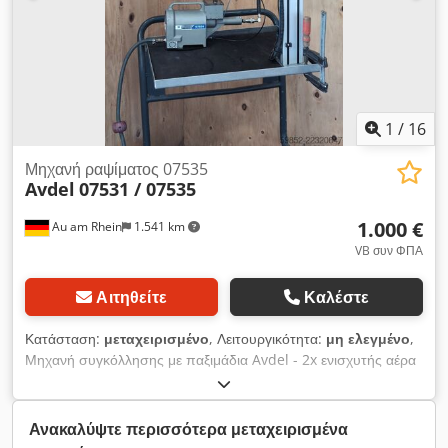
χρήσης και την ευελιξία της, επιτρέποντάς της να
χρησιμοποιείται σε μια ποικιλία διαδικασιών παραγωγής.
1
/
16
Μηχανή ραψίματος 07535
Avdel
07531 / 07535
1.000 €
Au am Rhein
1.541 km
VB συν ΦΠΑ
Αιτηθείτε
Καλέστε
Κατάσταση:
μεταχειρισμένο
, Λειτουργικότητα:
μη ελεγμένο
,
Μηχανή συγκόλλησης με παξιμάδια Avdel - 2x ενισχυτής αέρα
Avdel 07531 για υδροπνευματική μηχανή συγκόλλησης με
παξιμάδια - 2x μηχανή συγκόλλησης με παξιμάδια Avdel 07535
(στη μία λείπει η τσόχα για τα παξιμάδια) - δυνατότητα
Ανακαλύψτε περισσότερα μεταχειρισμένα
αποστολής με επιπλέον χρέωση. Dsdszlguiopfx Akveck