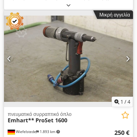
κατάσταση όπως φαίνεται -Η συσκευή λειτουργεί, οι μπαταρίες
είναι ελαττωματικές-Χωρίς: μπαταρίες -Διαστάσεις: 345/90 /
Μικρή αγγελία
H250 mm -Βάρος: 5,3 kg Dcodpfx Aksdz Ul Ievek
1
/
4
πνευματικό συρραπτικό όπλο
Emhart**
ProSet 1600
250 €
Wiefelstede
1.893 km