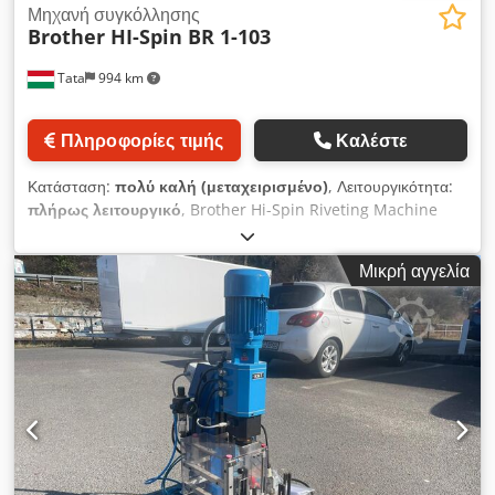
Μηχανή συγκόλλησης
Brother HI-Spin BR 1-103
Tata
994 km
Πληροφορίες τιμής
Καλέστε
Κατάσταση:
πολύ καλή (μεταχειρισμένο)
, Λειτουργικότητα:
πλήρως λειτουργικό
, Brother Hi-Spin Riveting Machine
5mm High Spin Τύπος: BR1-103 - Πλαίσιο (Πιτσίνια από
μαλακό χάλυβα) φ5 mm ή λιγότερο - Κεφαλή περιστροφής: 20-
Μικρή αγγελία
40 mm - Απόσταση μεταξύ του τραπεζιού και της σφραγίδας:
60-180 mm - Μέγεθος επιφάνειας εργασίας τραπεζιού: 310 x
180 mm -Εύρος ρύθμισης χρόνου επεξεργασίας: 0,3-5
δευτερόλεπτα - Κανονική πίεση: (Διαφέρει ανάλογα με τις
συνθήκες πίεσης) 2-5 kg/cm2 Κατανάλωση αέρα: Τροφοδοτικό
και κινητήρας Τριφασικό 200V 0,2kW 4 pin Djdpfx Akowdwv
Revock Μέγεθος μηχανής Πλάτος 390 x Βάθος 510 x Ύψος
1000mm Βάρος μηχανής 95 κιλά