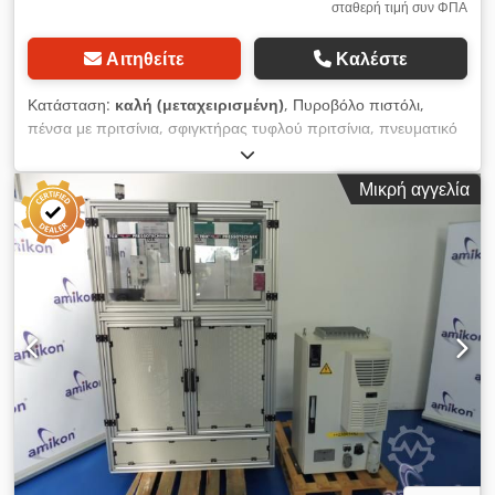
σταθερή τιμή συν ΦΠΑ
Αιτηθείτε
Καλέστε
Κατάσταση:
καλή (μεταχειρισμένη)
, Πυροβόλο πιστόλι,
πένσα με πριτσίνια, σφιγκτήρας τυφλού πριτσίνια, πνευματικό
εργαλείο πριτσίνια, τυφλό πριτσίνιο, τυφλό πριτσίνιο Dedpfx
Akogzhxtovock
Μικρή αγγελία