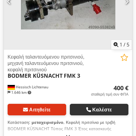
1
/
5
Κεφαλή ταλαντευόμενου πριτσινιού,
μηχανή ταλαντευόμενου πριτσινιού,
κεφαλή πριτσινιού
BODMER KÜSNACHT
FMK 3
400 €
Hessisch Lichtenau
1.646 km
σταθερή τιμή συν ΦΠΑ
Αιτηθείτε
Καλέστε
Κατάσταση:
μεταχειρισμένο
, Κεφαλή πριτσίνια με τριβή
BODMER KÜSNACHT Τύπος FMK 3 Έτος κατασκευής
περίπου. Διάμετρος άξονα πριτσίνων 1980: μέγ. Διάμετρος