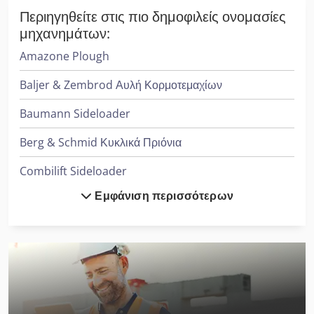
Περιηγηθείτε στις πιο δημοφιλείς ονομασίες
μηχανημάτων:
Amazone Plough
Baljer & Zembrod Αυλή Κορμοτεμαχίων
Baumann Sideloader
Berg & Schmid Κυκλικά Πριόνια
Combilift Sideloader
Εμφάνιση περισσότερων
Cvs Ferrari Reachstacker
Dücker Mulcher
Heidenreich & Harbeck Μηχανήματα Διάτρησης Βαθιάς Οπής
Herkules Mulcher