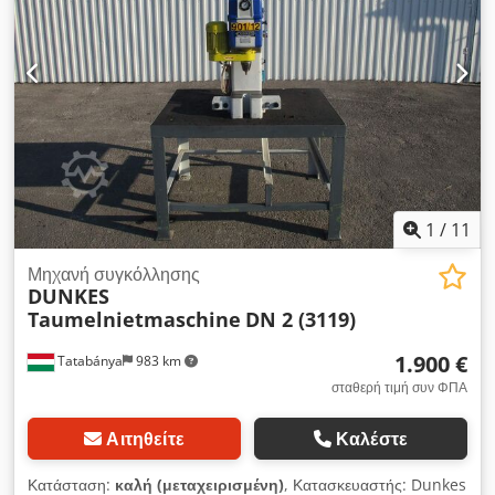
1
/
11
Μηχανή συγκόλλησης
DUNKES
Taumelnietmaschine
DN 2 (3119)
1.900 €
Tatabánya
983 km
σταθερή τιμή συν ΦΠΑ
Αιτηθείτε
Καλέστε
Κατάσταση:
καλή (μεταχειρισμένη)
, Κατασκευαστής: Dunkes