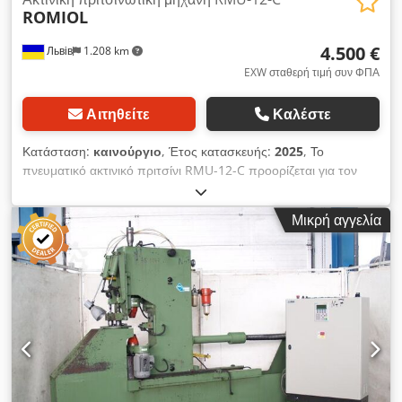
ROMIOL
4.500 €
Львів
1.208 km
EXW σταθερή τιμή συν ΦΠΑ
Αιτηθείτε
Καλέστε
Κατάσταση:
καινούργιο
, Έτος κατασκευής:
2025
, Το
πνευματικό ακτινικό πριτσίνι RMU-12-C προορίζεται για τον
διαμόρφωση κεφαλών σε συμπαγή χαλύβδινα πριτσίνια
διαμέτρου 2...12 mm και σε χαλύβδινα σωληνωτά πριτσίνια
Μικρή αγγελία
διαστάσεων 4x1...14x1 mm. 1. Διάμετρος συμπαγών
χαλύβδινων πριτσινιών – 2...12 mm. 2. Διάμετρος κοίλων
χαλύβδινων πριτσινιών – 4...14 mm. 3. Διαδρομή κεφαλής
πριτσινιού – 20 mm. 4. Χρόνος κατασκευής μιας πριτσινωτής
σύνδεσης – 1...10 δευτ. 5. Ισχύς κινητήρα – 0,75 kW. 6. Τάση –
220/380 V 50 Hz. 7. Εργασιακή πίεση – 3...6 bar. 8. Βάρος –
100...120 kg. Με αυτό το πριτσινωτικό μηχάνημα μπορούν να
κατασκευαστούν τόσο κινητές όσο και σταθερές πριτσινωτές
συνδέσεις. Το κόστος του μηχανήματος δεν περιλαμβάνει το
κόστος μήτρας και τα έξοδα αποστολής. Djdjfvztuopfx Akveck