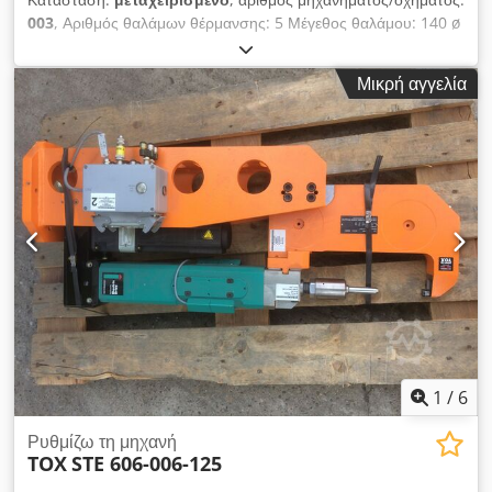
τμήματα τοποθετούνταν χειροκίνητα στον δίσκο βάσης και
003
, Αριθμός θαλάμων θέρμανσης: 5 Μέγεθος θαλάμου: 140 ø
στερεώνονταν με ευθείες καρφιά πριτσινιού. Η αντίθετη μονάδα
x 150 mm μέγιστη θερμοκρασία δοκιμής: 1000 ° C Ηλεκτ.
πριτσίνωνε ταυτόχρονα το καρφί και από τις δύο πλευρές. Το
Παροχή: 400 V, 13 kW Διάστημα: 550 x 1600 x 1830 mm
τραπέζι με έλεγχο γυρίζει αυτόματα πάντα στη νέα θέση
Μικρή αγγελία
Βάρος: 492 kg Djdpfxobn I Tzj Akvjck
εργασίας. Ιδανικό για κατασκευαστές δισκοπρίονων και
εργαστήρια επισκευής. Επίσης κατάλληλο για την κατασκευή
ειδικής μηχανής.
1
/
6
Ρυθμίζω τη μηχανή
TOX
STE 606-006-125