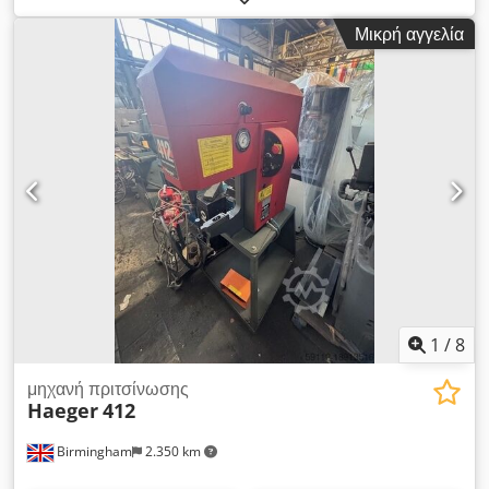
εργαλείου 10 mm: διαδρομή κεφαλής πριτσίνια 12 mm:
Μικρή αγγελία
ταχύτητα ατράκτου 40 mm: περίπου 1400 σ.α.λ. κινητήρα:
0,37 kW Κύρια σύνδεση: 380 Volt, 50 Hz - Ρυθμιστική πίεση
πίεσης μεταβλητή μέσω υδραυλικής πίεσης - Διακοπή
μικρομέτρου για περιορισμό διαδρομής - κίνηση διαδρομής
μέσω υδραυλικού λαδιού (μέγιστο 45 bar) - επιφάνεια φλάντζας
μηχανικής Ø 115 mm με παξιμάδι στερέωσης στο συνολικό
μήκος του περιβλήματος: περίπου. Βάρος 800 mm: περίπου.
40 kg καλή κατάσταση Η πριτσίνια έχει μια κεφαλή πολλαπλών
αξόνων για να ρυθμίσει ταυτόχρονα 2 ή 3 πριτσίνια. Αυτό
μπορεί να αποσυναρμολογηθεί και να χρησιμοποιηθεί
κανονικά. Για κανονική χρήση λείπει η κανονική κεφαλή
ταλάντωσης που κρατά το εργαλείο. Dcsdpfxoglarls Akvjk
1
/
8
μηχανή πριτσίνωσης
Haeger
412
Birmingham
2.350 km