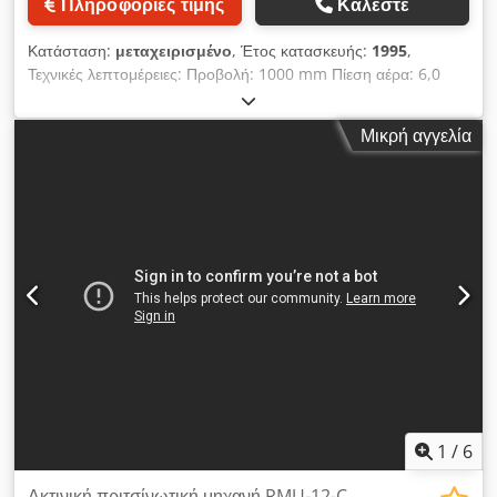
Πληροφορίες τιμής
Καλέστε
λάθη στα τεχνικά στοιχεία!) Για περαιτέρω ερωτήσεις
επικοινωνήστε μαζί μας τηλεφωνικά. Γραπτή παραγγελία
Κατάσταση:
μεταχειρισμένο
, Έτος κατασκευής:
1995
,
δυνατή μέσω email ή φαξ.
Τεχνικές λεπτομέρειες: Προβολή: 1000 mm Πίεση αέρα: 6,0
bar Συνολική απαίτηση ισχύος: 5,0 kW Βάρος μηχανήματος
περίπου: 0,4 τόνοι Διαστάσεις θαλάμου ελέγχου ΜxΠxΥ: 1,03 x
Μικρή αγγελία
0,4 x 2,05 m Διαστάσεις μηχανήματος περίπου ΜxΠxΥ: 2,6 x
1,0 x 2,3 m ΑΥΤΌΜΑΤΗ ΜΗΧΑΝΉ ΔΙΆΤΡΗΣΗΣ ΚΑΙ
ΠΡΙΤΣΊΝΩΜΑ Εφαρμογή: αυτόματη διάτρηση και πριτσίνωμα
εξαρτημάτων από λαμαρίνα Χαρακτηριστικά: - Δύναμη
πριτσίνισμα = 40.000 N. - Διάτρηση: 50 - 1.500 mm/min,
ύψος διαδρομής 80 mm. - Σύσφιξη: Δύναμη σύσφιξης 50 - 400
daN, ρυθμιζόμενο κάτω εργαλείο 75mm - Υδραυλικά: Πίεση
128 bar, παροχή 14 l/min, ισχύς 4 kW - Πνευματικά: Πίεση 6
bar, παροχή 9,5 l/sec. - Χειρισμός μέσω πίνακα ελέγχου ή/και
ποδοδιακόπτη Εξοπλισμός: - Πλευρικό τραπέζι Dcedpfx Aju
Ictnokvjk - 8 δονούμενες λεκάνες τροφοδοσίας - Υδραυλική
μονάδα Αξεσουάρ: - 2 κεφαλές σύσφιξης, συσκευή
συγκράτησης και άλλα διάφορα εργαλεία που συγκρίνονται στη
φωτογραφία. *
1
/
6
Ακτινική πριτσίνωτική μηχανή RMU-12-C