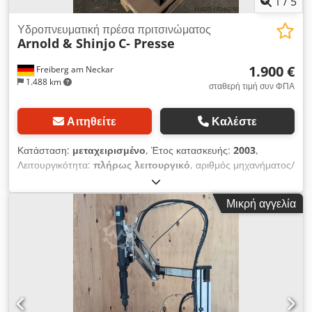
1
/
5
Υδροπνευματική πρέσα πριτσινώματος
Arnold & Shinjo
C- Presse
1.900 €
Freiberg am Neckar
1.488 km
σταθερή τιμή συν ΦΠΑ
Αιτηθείτε
Καλέστε
Κατάσταση:
μεταχειρισμένο
, Έτος κατασκευής:
2003
,
Λειτουργικότητα:
πλήρως λειτουργικό
, αριθμός μηχανήματος/
οχήματος:
00026
, συνολικό βάρος:
400 κιλ
, Προδιαγραφές: 8
bar 24 V 80 kN Dodowrp Iuspfx Akvock 3 K 150 E Η πρέσα
Μικρή αγγελία
Arnold & Shinjo / Multipower Farger & Joosten C-Press είναι
μια ισχυρή και ευέλικτη υδροπνευματική πριτσινωτική πρέσα
ιδανική για την αποτελεσματική και ακριβή σύνδεση
εξαρτημάτων. Χάρη στον στιβαρό σχεδιασμό της και την
αξιόπιστη υδραυλική τεχνολογία της, επιτρέπει τη μετάδοση
υψηλής δύναμης για διάφορες εφαρμογές πριτσινώματος,
καθιστώντας την μια πολύτιμη λύση στην κατασκευή και τη
συναρμολόγηση. Η πρέσα χαρακτηρίζεται από την ευκολία