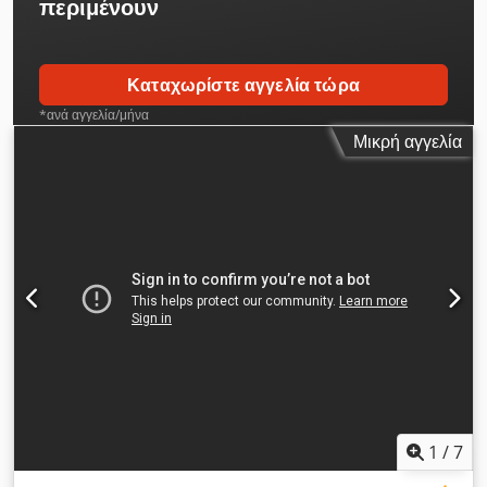
περιμένουν
Καταχωρίστε αγγελία τώρα
*ανά αγγελία/μήνα
Μικρή αγγελία
1
/
7