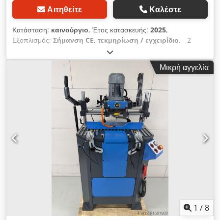
Αιτηθείτε
Καλέστε
Κατάσταση:
καινούργιο
, Έτος κατασκευής:
2025
,
Εξοπλισμός:
Σήμανση CE, τεκμηρίωση / εγχειρίδιο
, - 2
πνευματικοί σφιγκτήρες - ψύξη - Στάση υλικού - Τεκμηρίωση -
400V Dsdpegg N Taofx Aa Ejkr
Μικρή αγγελία
1
/
8