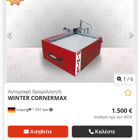
Ταχύτητα 6000 rpm - Μονάδες λείανσης κινητήρα 2 x 1,5 KW -
Ταχύτητα 3000 rpm - Τροφοδοσία κινητήρα 1,5 kW, χωρίς
βηματισμό - Πνευματικό σύσφιξη τεμαχίου εργασίας - CE
διαμέτρου προστατευτική καμπίνα άλεσης - 4 καμπίνα κεφαλής
λείανσης 0 χιλ. ιμάντες grain 80 - Διαστάσεις L=2750, W=1800,
H=2200 mm - Βάρος 2500 kg Dkodpfevz Epnjx Aa Eor
1
/
6
Αντιγραφή δρομολογητή
WINTER
CORNERMAX
1.500 €
Leipzig
1.551 km
σταθερή τιμή συν ΦΠΑ
Αιτηθείτε
Καλέστε