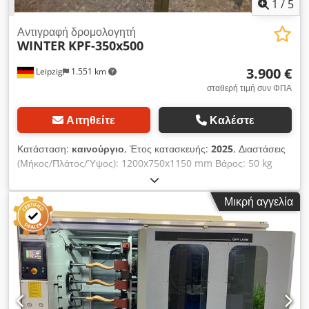
1
/
5
Αντιγραφή δρομολογητή
WINTER
KPF-350x500
3.900 €
Leipzig
1.551 km
σταθερή τιμή συν ΦΠΑ
Αιτηθείτε
Καλέστε
Κατάσταση:
καινούργιο
, Έτος κατασκευής:
2025
, Διαστάσεις
(Μήκος/Πλάτος/Ύψος): 1200x750x1150 mm Βάρος: 50 kg
Συνολική ισχύς: 1,05 kW Αντιγραφικό φρέζας KPF-350x500
Σκαλίστε σαν επαγγελματίας – κατάλληλο για αντιγραφή
Μικρή αγγελία
φιγούρων, εικόνων και γραμμάτων, είτε πρόκειται για ξύλο,
μέταλλο, πέτρα, πλαστικό ή άλλα στερεά υλικά. - Η ιδανική
μηχανή για επαγγελματίες και ερασιτέχνες ξυλογλύπτες -
Αντιγραφή φιγούρων - Αντιγραφή εικόνων και επιγραφών - Μέγ.
μήκος φρεζαρίσματος: 500 mm - Μέγ. πλάτος φρεζαρίσματος:
350 mm - Υποδοχή εργαλείου: κολάρο σύσφιξης 8 mm -
Τράχηλος σύσφιξης: 43 mm - Ηλεκτρονικός φρεζοκινητήρας
1050 W με πλήρη ηλεκτρονική κυματομορφή για υλικό-