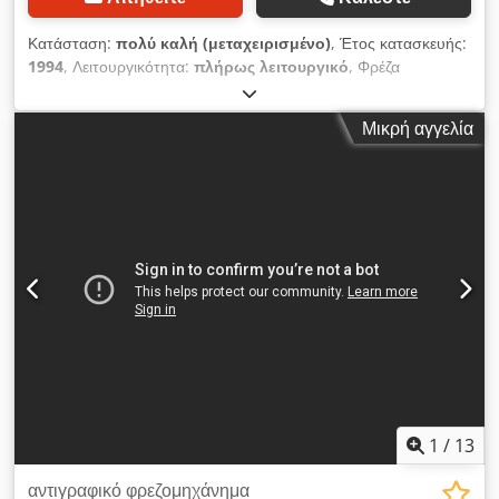
Κατάσταση:
πολύ καλή (μεταχειρισμένο)
, Έτος κατασκευής:
1994
, Λειτουργικότητα:
πλήρως λειτουργικό
, Φρέζα
αντιγραφής τύπου Deckel KF 3 S Πολύ καλή κατάσταση
Dodpfx Ajv E Rw Sea Eokr
Μικρή αγγελία
1
/
13
αντιγραφικό φρεζομηχάνημα