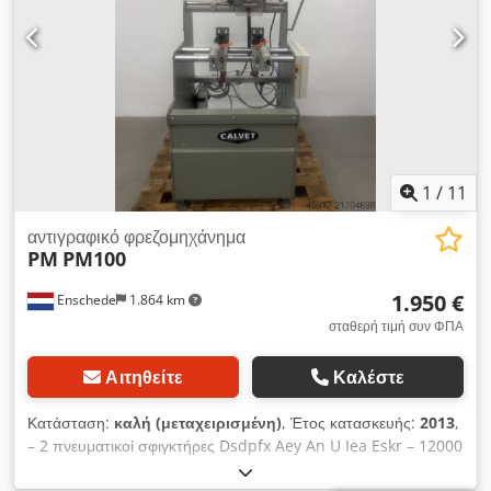
εγκατάστασης: 600 x 500 mm Διαστάσεις: 1.100 x 1.000 x
1.300 mm
1
/
11
αντιγραφικό φρεζομηχάνημα
PM
PM100
1.950 €
Enschede
1.864 km
σταθερή τιμή συν ΦΠΑ
Αιτηθείτε
Καλέστε
Κατάσταση:
καλή (μεταχειρισμένη)
, Έτος κατασκευής:
2013
,
– 2 πνευματικοί σφιγκτήρες Dsdpfx Aey An U Iea Eskr – 12000
στροφές/λεπτό – Σύστημα ομίχλης λίπανσης – Βάρος 180 kg –