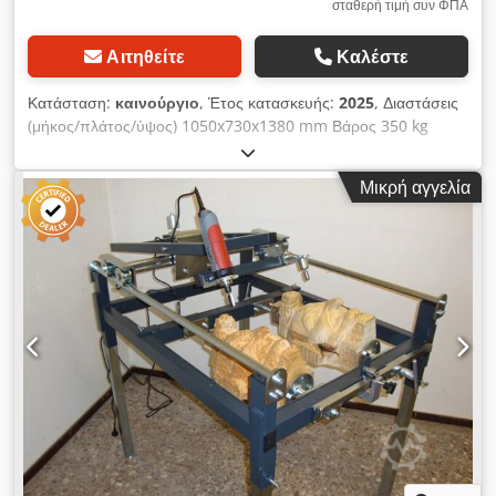
σταθερή τιμή συν ΦΠΑ
Αιτηθείτε
Καλέστε
Κατάσταση:
καινούργιο
, Έτος κατασκευής:
2025
, Διαστάσεις
(μήκος/πλάτος/ύψος) 1050x730x1380 mm Βάρος 350 kg
Συνολική απαίτηση ισχύος 1 kW Γωνιακός δρομολογητής
CORNERMAX DELUXE - Πάχος άκρου ελάχ.– μέγ. 0,4 - 3 mm -
Μικρή αγγελία
Πάχος τεμαχίου κατεργασίας ελάχ.– μέγ. 5 –50 mm - Στροφές
κινητήρα 31.000 rpm - Ισχύς κινητήρα 0,75 kW - Ηλεκτρισμός
230 V / 50 Hz - Πίεση λειτουργίας 6 bar - πνευματικός
σφιγκτήρας τεμαχίου εργασίας - Τσοκ Collet 6 mm -
συμπεριλαμβανομένου κοπτικού ακτίνας HM -
συμπεριλαμβανομένης μονάδας γυαλίσματος - Διαστάσεις
L=1030, W=7, W=38, W=7 Dkjdpfevz Excex Aa Eer