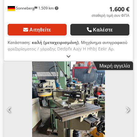
1.600 €
Sonneberg
1.509 km
σταθερή τιμή συν ΦΠΑ
Αιτηθείτε
Καλέστε
Κατάσταση:
καλή (μεταχειρισμένη)
, Μηχάνημα αντιγραφικού
φρεζαρίσματος / χάραξης Dedpfx Aajy H Hhbj Eekr Αρ.
αποθήκης: 3098 Κατασκευαστής: Scripta Αριθμός
μηχανήματος: Τύπος / Μοντέλο: SR 300 Διαδρομές x-y-z: mm
Μικρή αγγελία
Τραπέζι πρότυπου / Εργαζόμενο τραπέζι: 600 x 400 // 600 x
250 mm Εύρος στροφών: 700 έως 18.000 σ.α.λ., συνεχώς
ρυθμιζόμενο Μετάδοση: 1 : 1,33 έως 1 : 10 Εξοπλισμός /
αξεσουάρ: Σετ γραμμάτων, διάφορα (βλ. φωτογραφίες)
Απαιτούμενη ισχύς: kW Κατάσταση: καλή Βάρος: 0,7 τ