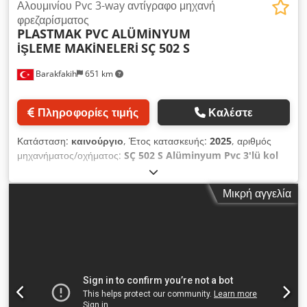
Αλουμινίου Pvc 3-way αντίγραφο μηχανή
φρεζαρίσματος
PLASTMAK PVC ALÜMİNYUM
İŞLEME MAKİNELERİ
SÇ 502 S
Barakfakih
651 km
Πληροφορίες τιμής
Καλέστε
Κατάσταση:
καινούργιο
, Έτος κατασκευής:
2025
, αριθμός
μηχανήματος/οχήματος:
SÇ 502 S Alüminyum Pvc 3'lü kol
yeri delme su tahliye makinesi yüksek frekans motorlu
, -
Συμμορφώνεται με τα πρότυπα CE. Dkjdpfsramz Hox Aa Eer -
Μικρή αγγελία
Δυνατότητα ανοίγματος θέσεων ασφάλισης, υποδοχών
μεντεσέδων, οπών λαβών και καναλιών αποστράγγισης νερού
από προφίλ αλουμινίου και PVC. - Η κεφαλή αντιγραφής μπορεί
να λειτουργήσει σε κατακόρυφο άξονα - Λειτουργία σε οριζόντιο
άξονα του τριπλού συστήματος διάτρησης - Το σύστημα
αποστράγγισης νερού μπορεί να λειτουργήσει σε γωνιακή θέση
- Δυνατότητα κατασκευής καθολικού προτύπου προαιρετικού
προτύπου - Δυνατότητα λειτουργίας του συστήματος τριπλής