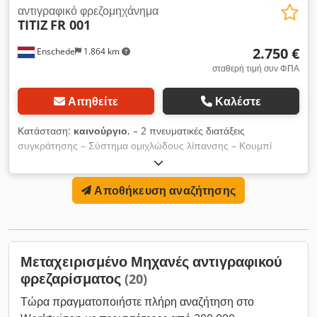
αντιγραφικό φρεζομηχάνημα
TITIZ
FR 001
2.750 €
Enschede
1.864 km
σταθερή τιμή συν ΦΠΑ
Αιτηθείτε
Καλέστε
Κατάσταση:
καινούργιο
, – 2 πνευματικές διατάξεις
συγκράτησης – Σύστημα ομιχλώδους λίπανσης – Κουμπί
έκτακτης ανάγκης (Not-Aus) – Πιστόλι αέρα – Τεκμηρίωση –
400V Dkodpeyug Trefx Aa Eer
Αποθήκευση αναζήτησης
Μεταχειρισμένο Μηχανές αντιγραφικού
φρεζαρίσματος
(20)
Τώρα πραγματοποιήστε πλήρη αναζήτηση στο