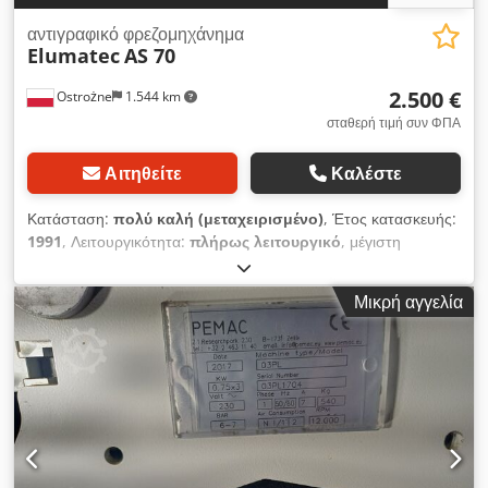
αντιγραφικό φρεζομηχάνημα
Elumatec
AS 70
2.500 €
Ostrożne
1.544 km
σταθερή τιμή συν ΦΠΑ
Αιτηθείτε
Καλέστε
Κατάσταση:
πολύ καλή (μεταχειρισμένο)
, Έτος κατασκευής:
1991
, Λειτουργικότητα:
πλήρως λειτουργικό
, μέγιστη
ταχύτητα περιστροφής:
12.000 στρ./λ.
, Τεχνικά στοιχεία –
Elumatec AS 70/44 1-άξονος αντιγραφικός φρεζοκοπτικός για
Μικρή αγγελία
προφίλ αλουμινίου και PVC Χαρακτηριστικό Τιμή Τύπος
μηχανήματος 1-άξονος αντιγραφικός φρεζοκοπτικός Περιοχή
κοπής με stop 230 × 90 mm Περιοχή κοπής με καλούπι
αντιγραφής 230 × 90 mm Πεδίο σύσφιξης προφίλ 180 × 130
mm Dsdpszgglkofx Aa Eokr Διαδρομή φρέζας 110 mm
Σύνδεση δικτύου 230/400 V, 3~, 50 Hz Ισχύς κινητήρα 0,74
kW Στροφές ατράκτου 12.000 σ.α.λ. Πίεση λειτουργίας 7 bar
Κατανάλωση αέρα 12 l/κύκλο χωρίς σύστημα ψεκασμού, 24 l/