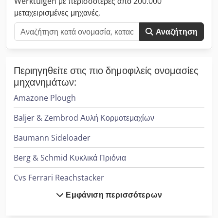
Werktuigen με περισσότερες από 200.000
μεταχειρισμένες μηχανές.
Αναζήτηση
Περιηγηθείτε στις πιο δημοφιλείς ονομασίες
μηχανημάτων:
Amazone Plough
Baljer & Zembrod Αυλή Κορμοτεμαχίων
Baumann Sideloader
Berg & Schmid Κυκλικά Πριόνια
Cvs Ferrari Reachstacker
Εμφάνιση περισσότερων
Dücker Mulcher
Fischer & Krecke Μηχανές Σακούλας