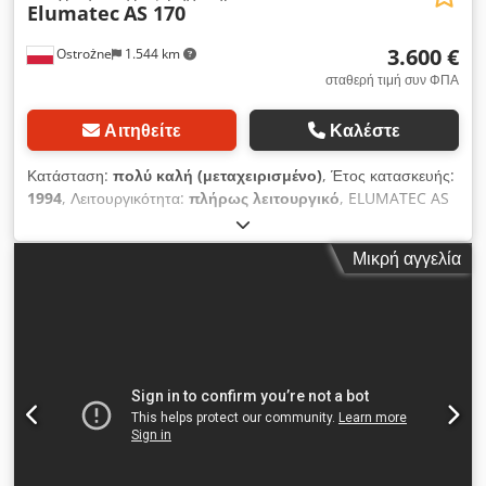
Elumatec
AS 170
3.600 €
Ostrożne
1.544 km
σταθερή τιμή συν ΦΠΑ
Αιτηθείτε
Καλέστε
Κατάσταση:
πολύ καλή (μεταχειρισμένο)
, Έτος κατασκευής:
1994
, Λειτουργικότητα:
πλήρως λειτουργικό
, ELUMATEC AS
170 – Φρέζα αντιγραφής με 1 άξονα Τεχνικά χαρακτηριστικά
Περιοχή φρεζαρίσματος οριζόντια κατά τον οδηγό: 300 x 120
Μικρή αγγελία
mm Περιοχή φρεζαρίσματος οριζόντια κατά το πρότυπο
αντιγραφής: 285 x 110 mm Στροφές άξονα φρεζαρίσματος:
12.000 σ.α.λ Περιοχή σύσφιξης προφίλ: 150 x 130 mm,
ρυθμιζόμενη έως 400 mm Διαδρομή: 105 mm Ηλεκτρική
σύνδεση: 230/400 V, 3~, 50 Hz Αποδιδόμενη ισχύς: 0,74 kW
Σύνδεση πεπιεσμένου αέρα: 7 bar Κατανάλωση αέρα ανά
κύκλο εργασίας: 12 l χωρίς σύστημα ψεκασμού Dedpfx Aaeza
Iifj Eokr 24 l με σύστημα ψεκασμού Διαστάσεις AS 170/00
Μήκος: 780 mm Βάθος: 770 mm Ύψος: 1.500 mm Βάρος:
200 kg Εξοπλισμός Μεγάλη περιοχή φρεζαρίσματος παρά τον