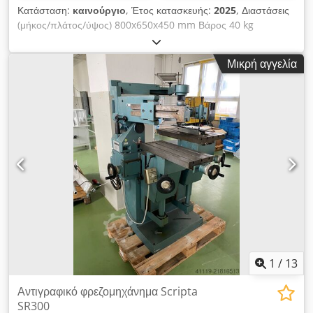
Κατάσταση:
καινούργιο
, Έτος κατασκευής:
2025
, Διαστάσεις
(μήκος/πλάτος/ύψος) 800x650x450 mm Βάρος 40 kg
Συνολική απαίτηση ισχύος 0,8 kW Γωνιακός δρομολογητής
CORNERMAX - Πάχος άκρου ελάχ.– μέγ. 2 - 3 mm - Πάχος
Μικρή αγγελία
τεμαχίου κατεργασίας ελάχ.– μέγ. 10–50 mm - Στροφές
κινητήρα 32.000 σ.α.λ. - Ισχύς κινητήρα 0,65 kW - Ηλεκτρισμός
230 V / 50 Hz - Πίεση λειτουργίας 6 bar - πνευματικός
σφιγκτήρας τεμαχίου εργασίας - Τσοκ Collet 6 mm -
Διαστάσεις L=800, W=650, H=450 mm Περιλαμβανομένης
ακτίνας Dkjdpfxsvz Ew Sj Aa Ejr
1
/
13
Αντιγραφικό φρεζομηχάνημα Scripta
SR300