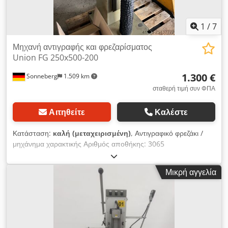
1
/
7
Μηχανή αντιγραφής και φρεζαρίσματος
Union FG 250x500-200
1.300 €
Sonneberg
1.509 km
σταθερή τιμή συν ΦΠΑ
Αιτηθείτε
Καλέστε
Κατάσταση:
καλή (μεταχειρισμένη)
, Αντιγραφικό φρεζάκι /
μηχάνημα χαρακτικής Αριθμός αποθήκης: 3065
Κατασκευαστής: WMW Union Gera Αριθμός μηχανήματος:
11020 Τύπος / Μοντέλο: FG 250x500-200 Διαδρομές x-y-z:
Μικρή αγγελία
280 - 200 - 315 mm Τραπέζι προτύπων / τραπέζι εργασίας:
380 x 380 // 500 x 250 mm Εύρος στροφών: 2.500 έως
20.000 στροφές/λεπτό Εξοπλισμός / παρελκόμενα: Σετ
γραμματοσειρών Απαιτούμενη ισχύς: 0,25 kW Κατάσταση:
καλή Βάρος: 0,37 τόνους Dsdpfx Aaeygcnps Eskr Εμβαδόν