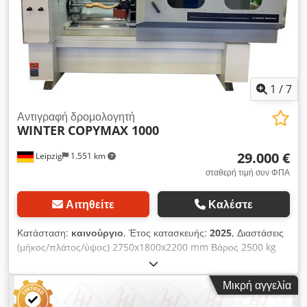
κατάλληλη εργασία Dkjdpfxsvz Hkye Aa Ejr - Στροφές ανά
λεπτό: 10.000 - 32.000 rpm - Διαστάσεις (ΜxΠxΥ): 1200 x 750
x 1150 mm - Βάρος περ.: 50 kg - Στιβαρή, ανθεκτική και
χαμηλών κραδασμών κατασκευή - Εύκολη χρήση -
Ασυντήρητοι, ρυθμιζόμενοι γραμμικοί οδηγοί - Μεγάλη διάρκεια
ζωής - Κατασκευάζεται στη ΓΕΡΜΑΝΙΑ
1
/
7
Αντιγραφή δρομολογητή
WINTER
COPYMAX 1000
29.000 €
Leipzig
1.551 km
σταθερή τιμή συν ΦΠΑ
Αιτηθείτε
Καλέστε
Κατάσταση:
καινούργιο
, Έτος κατασκευής:
2025
, Διαστάσεις
(μήκος/πλάτος/ύψος) 2750x1800x2200 mm Βάρος 2500 kg
Συνολική απαίτηση ισχύος 11 kW Router αντιγραφής
COPYMAX 1000 - 4 άξονες εργασίας - μέγ. μήκος τεμαχίου
Μικρή αγγελία
εργασίας 1000 mm - μέγ. Διάμετρος τεμαχίου εργασίας 150
mm - Άξονας φρεζαρίσματος ισχύος κινητήρα 2 x 3,0 kW -