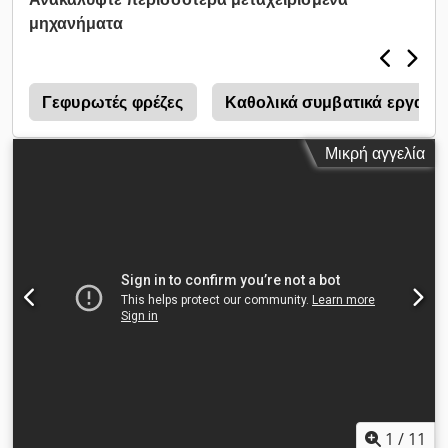
με υποστήριξη κινητήρα προηγμένης τεχνολογίας. - Έχει
μηχανήματα
ταχύτητα επεξεργασίας χωρίς γρέζια και άνετη - Διατίθεται
σύστημα ψύξης με νερό - Πνευματικό σύστημα σύσφιξης
προφίλ - Κινητήρας υψηλής συχνότητας (18000 στροφές ανά
λεπτό) ΕΠΙΛΟΓΗ - Σύστημα δεξιού μεταφορέα (1 μέτρο)
Γεφυρωτές φρέζες
Καθολικά συμβατικά εργαλε
Μικρή αγγελία
1
/
11