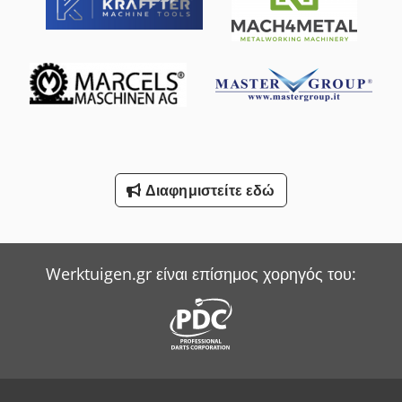
Müthing Mulcher
Niemeyer Plough
Sack & Kiesselbach Πρέσες Μεταφοράς
Smv Reachstacker
Werner & Pfleiderer Ζυγιστής
Witzig & Frank Μηχανές Μεταφοράς
Διαφημιστείτε εδώ
Wurster & Dietz Μηχανές Κατασκευής Παλετών
Yale Picker
Werktuigen.gr είναι επίσημος χορηγός του: