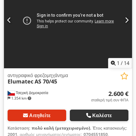
1
/
14
αντιγραφικό φρεζομηχάνημα
Elumatec
AS 70/45
2.600 €
Τσεχική Δημοκρατία
1.354 km
σταθερή τιμή συν ΦΠΑ
Αιτηθείτε
Καλέστε
Κατάσταση:
πολύ καλή (μεταχειρισμένο)
, Έτος κατασκευής:
2001
, αριθμός μηχανήματος/οχήματος:
0704551850
,