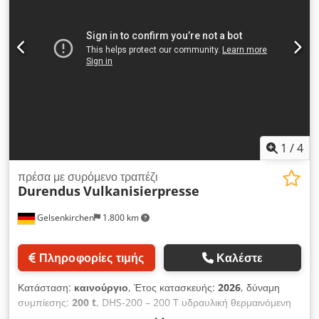
1
/
4
πρέσα με συρόμενο τραπέζι
Durendus
Vulkanisierpresse
Gelsenkirchen
1.800 km
Πληροφορίες τιμής
Καλέστε
Κατάσταση:
καινούργιο
, Έτος κατασκευής:
2026
, δύναμη
συμπίεσης:
200 t
, DHS-200 – 200 T υδραυλική θερμαινόμενη
πρέσα – κινούμενο τραπέζι – θερμαινόμενες πλάκες 800 × 800