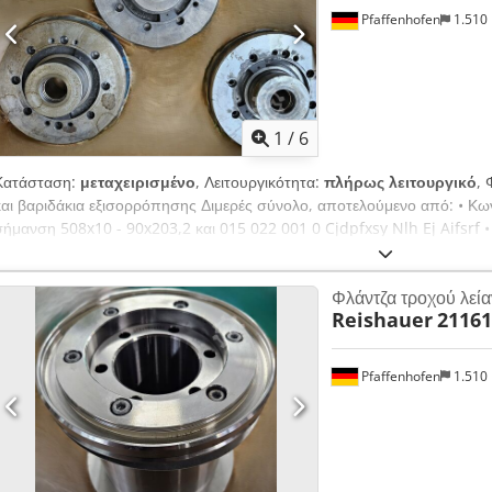
Pfaffenhofen
1.510
1
/
6
Κατάσταση:
μεταχειρισμένο
, Λειτουργικότητα:
πλήρως λειτουργικό
, 
και βαριδάκια εξισορρόπησης Διμερές σύνολο, αποτελούμενο από: • Κω
σήμανση 508x10 - 90x203,2 και 015 022 001 0 Cjdpfxsy Nlh Ej Aifsrf 
110x203,2 και 015 333 001 0, καθώς και τοποθετημένα ρυθμιζόμενα β
ακριβείας για τροχούς λείανσης εξωτερικής κυλινδροτριβής Karstens K
Φλάντζα τροχού λεί
60 mm Διαθέσιμες 3 φλάντζες με αντίφλαντζα και βαριδάκια εξισορρόπηση
Reishauer
21161
Τιμή κατόπιν συνεννόησης Η τιμή μας είναι 540 € netto ex works, συν κ
στοιχεία, τυχόν τυπογραφικά λάθη ή σφάλματα είναι επιφυλακτικά. Πώλ
Pfaffenhofen
1.510