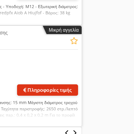
ς - Υποδοχή: M12 - Εξωτερική διάμετρος:
dpfx Aiob A Hiujfof - Βάρος: 38 kg
Μικρή αγγελία
νσης
Πληροφορίες τιμής
ίανσης: 15 mm Μέγιστη διάμετρος τροχού
° Ταχύτητα περιστροφής: 2650 στρ./λεπτό
ς περ.: 0,4 x 0,2 x 0,2 m Για το προφίλ
αι επαναπροφίλ σε τα εξής μοντέλα: NZA,
 αξονική μικρομετρική ρύθμιση