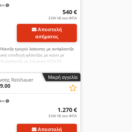
 km
540 €
EXW VB συν ΦΠΑ
Αποστολή
αιτήματος
Φλάντζα τροχού λείανσης με αντίφλαντζα
νική υποδοχή φλάντζας με κώνο με
• Αντίφλαντζα με σήμανση 610x10-
αριδάκια εξισορρόπησης Αντάπτορες
56, οπή τροχού H 203,20, μεγάλος κώνος
Μικρή αγγελία
ανσης Reishauer
ς Οι φλάντζες είναι μεταχειρισμένες.
9.00
όστος συσκευασίας. Για όλα τα τεχνικά
ηση αποκλειστικά μόνο σε χώρες της ΕΕ.
 km
1.270 €
EXW VB συν ΦΠΑ
Αποστολή