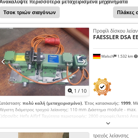
Ανακαλύψτε περισσότερα μεταχειρισμένα μηχανήματα
Τσοκ τριών σιαγόνων
Πλάκες 
Προφίλ δίσκου λεία
FAESSLER
DSA EE
Malsch
1.532 km
1
/
10
Κατάσταση:
πολύ καλή (μεταχειρισμένο)
, Έτος κατασκευής:
1999
, Μ
Μέγιστη διάμετρος τροχού λείανσης: 110 mm Διάστημα module - max. 0
Cjdpovibc Hefx Aifjrf Ταχύτητα περιστροφής: 2800 στροφές/λεπτό Απα
μηχανήματος περ. 0,02 t Διαστάσεις περ. 0,4 x 0,2 x 0,2 m Για προφίλ
μηχανές λείανσης οδοντωτών επιφανειών. Τελική και ενδιάμεση διαμό
τροχός λείανσης
RZ 300 E, RZ 301 S, RZ 362 A, AM,... Δεξιά πλάκα ρύθμισης με μικρομε