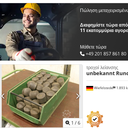
Πώληση μεταχειρισμέν
Διαφημίστε τώρα από 
11 εκατομμύρια αγορ
Μάθετε τώρα
+49 201 857 861 80
τροχοί λείανσης
unbekannt
Rund
Wiefelstede
1.893 
1
/
6