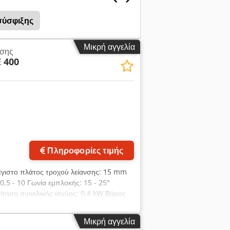
σύσφιξης
Μικρή αγγελία
νσης
 400
Πληροφορίες τιμής
έγιστο πλάτος τροχού λείανσης: 15 mm
,5 - 10 Γωνία εμπλοκής: 15 - 25°
ίτηση συνολικής ισχύος: 0,4 kW Βάρος
 διαμορφωμένων κοχλιών λείανσης για
ρφωση στα παρακάτω μοντέλα: NZA, AZA,
Μικρή αγγελία
τρικό κοχλία ρύθμισης αξονικά Αριστερή