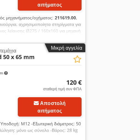
αιτήματος
μός μηχανήματος/οχήματος:
211619.00
,
αινούργια, αχρησιμοποίητα στηρίγματα για
όνες λείανσης Ø275 / 160x160 για μηχανή
ν λείανσης με διάμετρο οπής 160 mm και
χουμε κατά νου είναι 1.270 € καθαρά,
Μικρή αγγελία
 τεμάχια
yce Aifsrf Σε όλες τις τεχνικές
 50 x 65 mm
ωλούνται αποκλειστικά σε χώρες της
km
120 €
σταθερή τιμή συν ΦΠΑ
Αποστολή
αιτήματος
 -Υποδοχή: M12 -Εξωτερική διάμετρος: 50
Πώληση: μόνο ως σύνολο -Βάρος: 28 kg