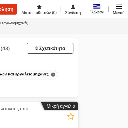
ώληση
Γλώσσα
Λίστα επιθυμιών
(0)
Σύνδεση
Μενού
ι εργαλειομηχανές
η
(43)
Σχετικότητα
λων και εργαλειομηχανές
Μικρή αγγελία
 λείανσης από