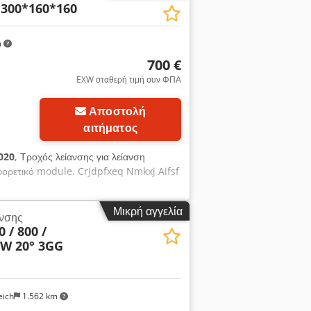
 300*160*160
ανοκίνητα άτρακτοι για υποδοχή
m
700 €
EXW σταθερή τιμή συν ΦΠΑ
Αποστολή
αιτήματος
020
, Τροχός λείανσης για λείανση
φορετικό module. Crjdpfxeq Nmkxj Aifsf
Μικρή αγγελία
ανσης
 / 800 /
EW 20° 3GG
eich
1.562 km