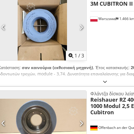
3M
CUBITRON II
πλάκα ρύθμισης με μικρομετρικό κοχλία ρύθμισης ακτινικά 2 ακριβή μηχ
διαμαντόδισκων.
Warszawa
1.466 k
1
/
3
Κατάσταση:
σαν καινούρια (εκθεσιακή μηχανή)
, Έτος κατασκευής:
2
οδοντωτών τροχών, module - 3,74. Δυνατότητα επαναλείανσης για δια
Φλάντζα δίσκου λεί
Reishauer RZ 400
1000
Modul 2,5 
Cubitron
Offenbach an der Qu