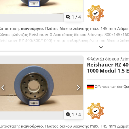
1
/
4
Κατάσταση:
καινούργιο
, Πλάτος δίσκου λείανσης max. 145 mm Διάμε
Κώνος φλάντζας Reishauer 0 Διαστάσεις δίσκου λείανσης 300x145x16
Reishauer RZ 400/800/1000) + συμπεριλαμβανομένου του δίσκου λεί
3GG Cubitron της εταιρείας 3M Κεραμικοί δίσκοι λείανσης για λείανση
mm Crodpjuayy Tjfx Aifsf Διαστάσεις ανάλογα με τον τύπο του μηχαν
Φλάντζα δίσκου λεί
προδιαγραφές Μονάδα m, ταχύτητα λειτουργίας gg, γωνία πίεσης EW Π
Reishauer RZ 400
λείανσης είναι σχεδόν μηδενικός - Μέχρι και 50% μικρότεροι χρόνοι λε
1000
Modul 1,5 
κατά 2 φορές - Διπλάσια διάρκεια ζωής από τους δίσκους λείανσης - Σ
Σημαντικά υψηλότερες παράμετροι λείανσης σε σχέση με τα συνήθη εργ
Offenbach an der Qu
1
/
4
Κατάσταση:
καινούργιο
, Πλάτος δίσκου λείανσης max. 145 mm Διάμε