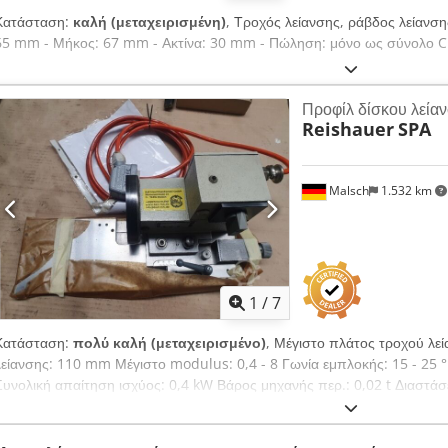
Κατάσταση:
καλή (μεταχειρισμένη)
, Τροχός λείανσης, ράβδος λείανση
65 mm - Μήκος: 67 mm - Ακτίνα: 30 mm - Πώληση: μόνο ως σύνολο Cre
Προφίλ δίσκου λεία
Reishauer
SPA
Malsch
1.532 km
1
/
7
Κατάσταση:
πολύ καλή (μεταχειρισμένο)
, Μέγιστο πλάτος τροχού λε
λείανσης: 110 mm Μέγιστο modulus: 0,4 - 8 Γωνία εμπλοκής: 15 - 25 
Συνολική απαίτηση ισχύος: 0,4 kW Βάρος μηχανής περ.: 0,02 t Διαστάσει
λειαντικών κοχλιών για μηχανές λείανσης οδοντωτών πλευρών. Τελική κ
AZA, RZ 300 E, RZ 301 S, RZ 362 A, AM, ... Ρυθμιζόμενη πλάκα δεξιά με
Credpfxsvf Riuj Aifjf Για τη συγκράτηση διαμαντένιου τροχού.