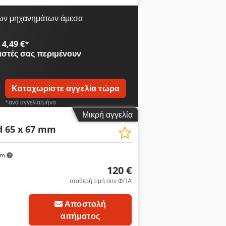
ων μηχανημάτων άμεσα
4,49 €
*
αστές
σας περιμένουν
Καταχωρίστε αγγελία τώρα
*ανά αγγελία/μήνα
Μικρή αγγελία
 65 x 67 mm
km
120 €
σταθερή τιμή συν ΦΠΑ
Αποστολή
αιτήματος