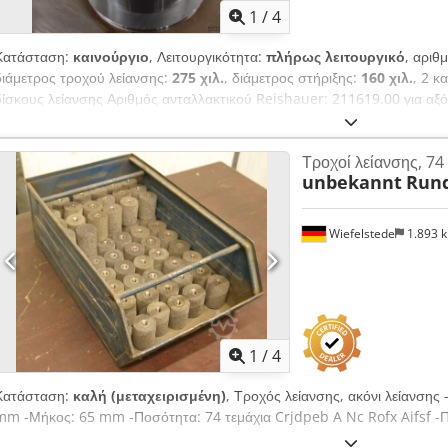
1
/
4
Κατάσταση:
καινούργιο
, Λειτουργικότητα:
πλήρως λειτουργικό
, αριθ
διάμετρος τροχού λείανσης:
275 χιλ.
, διάμετρος στήριξης:
160 χιλ.
, 2 κ
δίσκους λείανσης Αριθμός ανταλλακτικού Reishauer: 211619.00 για αξ
λείανσης Reishauer RZ160 / RZ260 Στήριγμα για τη στερέωση εργαλείω
πλάτος έως 160 mm 300x160x160 Τιμή: Διαπραγματεύσιμη Η τιμή που έ
Τροχοί λείανσης, 74
παραδοτέα από την αποθήκη μας, συν τα έξοδα συσκευασίας. Csdpfxox Ei
unbekannt
Rund
προδιαγραφές, επιφυλασσόμαστε για τυπογραφικά λάθη/παραλείψεις. Π
Ευρωπαϊκής Ένωσης.
Wiefelstede
1.893 
1
/
4
Κατάσταση:
καλή (μεταχειρισμένη)
, Τροχός λείανσης, ακόνι λείανσης
mm -Μήκος: 65 mm -Ποσότητα: 74 τεμάχια Crjdpeb A Nc Rofx Aifsf -