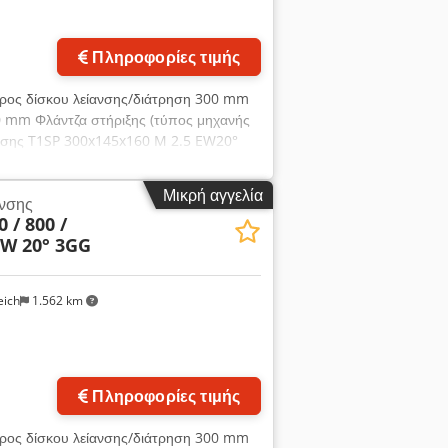
Πληροφορίες τιμής
τρος δίσκου λείανσης/διάτρηση 300 mm
0 mm Φλάντζα στήριξης (τύπος μηχανής
ανσης T1SP 300x145x160 M 2.5 EW20°
 των πλευρών των δοντιών - πλάτος 145
ήματος Reishauer Προφίλ σύμφωνα με τις
Μικρή αγγελία
ανσης
λεονεκτήματα: - Κίνδυνος εγκαυμάτων
 / 800 /
ίανσης - Μείωση της προσπάθειας λείανσης
EW 20° 3GG
υνεχής, σταθερή απόδοση λείανσης -
αλεία
eich
1.562 km
Πληροφορίες τιμής
τρος δίσκου λείανσης/διάτρηση 300 mm