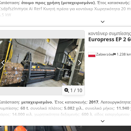
Κατάσταση:
έτοιμο προς χρήση (μεταχειρισμένο)
, Έτος κατασκευής
Csdpfszlnmyox Ai Rerf Κινητή πρέσα για κοντέινερ Χωρητικότητα 20 m
5,5 kW
κοντέινερ συμπίεση
Europress
EP 2 
Zabierzów
1.238 k
1
/
10
Κατάσταση:
μεταχειρισμένο
, Έτος κατασκευής:
2017
, Λειτουργικότητα
συμπίεσης:
60 t
, συνολικό πλάτος:
5.082 χιλ.
, συνολικό μήκος:
11.940 
βάρος:
14.000 κιλ
, χωρητικότητα δεξαμενής:
600 λ
, είδος εισερχόμενου
θερμοκρασία περιβάλλοντος:
-10 °C
, θερμοκρασία περιβάλλοντος (μέγ.)
EUROPRESS EP 2 60 H Standard – Οριζόντια καναλική πρέσα δεματοποί