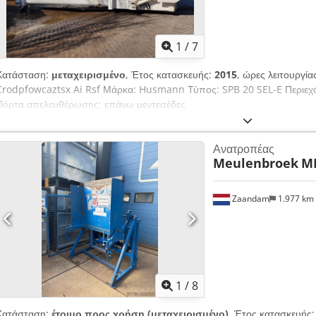
1
/
7
Κατάσταση:
μεταχειρισμένο
, Έτος κατασκευής:
2015
, ώρες λειτουργία
Crodpfowcaztsx Ai Rsf Μάρκα: Husmann Τύπος: SPB 20 SEL-E Περιεχ
Πόρτα απελευθέρωσης: επάνω μεντεσέδες
Ανατροπέας
Meulenbroek
M
Zaandam
1.977 km
1
/
8
Κατάσταση:
έτοιμο προς χρήση (μεταχειρισμένο)
, Έτος κατασκευής