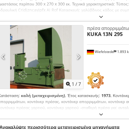
Διαστάσεις περίπου 300 x 270 x 300 εκ. Τεχνικά χαρακτηριστικά: Τύπο
υδραυλική Crjdjzncayjpfx Ai Rof Κατασκευή: χαλύβδινος κάδος με συμπ
Διαστάσεις (περίπου): 300 x 270 x 300 εκ. Κατάσταση: μεταχειρισμένο
πρέσα απορριμμάτων
KUKA
13N 295
Wiefelstede
1.893 
1
/
7
Κατάσταση:
καλή (μεταχειρισμένη)
, Έτος κατασκευής:
1973
, Κοντέιν
απορριμμάτων, κοντέινερ πρέσας, κοντέινερ απορριμμάτων, κοντέινερ 
κοντέινερ πρέσας χαρτιού, κοντέινερ χαρτιού -σταθερή πρέσα για: ανταλ
σκεπαστή -διαδικασία συμπίεσης: υδραυλική -διαδικασία συμπίεσης: αυτ
-διακόπτης έκτακτης ανάγκης ασφαλείας: στην θυρίδα εισόδου -διαστά
εμβόλου: 1100 mm -διαστάσεις μεταφοράς: 2100 x 4500 mm -πλευρικά 
Ανακαλύψτε περισσότερα μεταχειρισμένα μηχανήματα