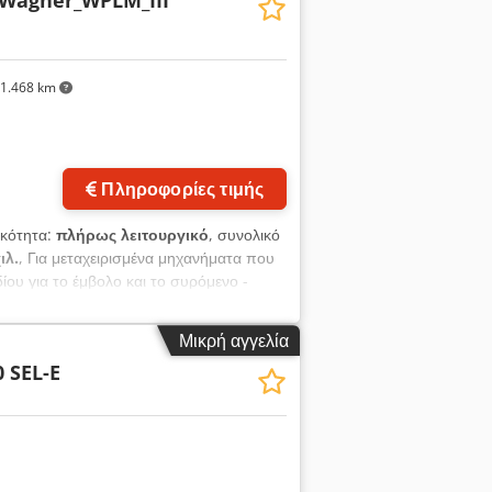
Wagner_WPLM_III
ς πληροφορίες, παρακαλούμε
1.468 km
Πληροφορίες τιμής
ικότητα:
πλήρως λειτουργικό
, συνολικό
ιλ.
, Για μεταχειρισμένα μηχανήματα που
ίου για το έμβολο και το συρόμενο -
ύμφωνα με τα τεχνικά πρότυπα του 2026 -
αι τη μονάδα - πλήρης ανακατασκευή
Μικρή αγγελία
 1 χρόνο - ανανέωση μεταλλικής
0 SEL-E
μος κατόπιν ζήτησης. Credpfezazirox Ai
 ήδη πωληθέντα μηχανήματα. Κάθε αίτημα
.