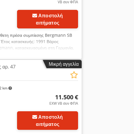
VB συν ΦΠΑ
Αποστολή
αιτήματος
άθετη πρέσα συμπίεσης Bergmann SB
Έτος κατασκευής: 1991 Βάρος
gmann, κατασκευασμένη στη Γερμανία,
πλαστικών φιαλών PET, χαρτιού και
 ανακύκλωσης και διαθέτει στιβαρή
Μικρή αγγελία
 αρ. 47
ς διαχείρισης αποβλήτων, μονάδες
. Csdpozntxaofx Ai Rjrf Τεχνικά
 1991 Βάρος μηχανήματος: 810 kg
άνη, χαρτί, PET και άλλα ανακυκλώσιμα
2 km
κατάσταση που φαίνεται στις
11.500 €
EXW VB συν ΦΠΑ
Αποστολή
αιτήματος