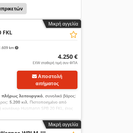
μπρικετών
Μικρή αγγελία
ς
0 FKL
.609 km
4.250 €
EXW σταθερή τιμή συν ΦΠΑ
Αποστολή
αιτήματος
:
πλήρως λειτουργικό
, συνολικό βάρος:
άρος:
5.200 κιλ
, Πιστοποιημένο από
ή κοντέινερ Husmann SPB 20 FKL, έτος
20,0 m3 Ισχύς: 5,5 kW Βάρος χωρίς
ς κατασκευής: 1999 Τελευταία συντήρηση
Μικρή αγγελία
ς
i Rorf Αποξεστήρας από χάλυβα Πλήρως