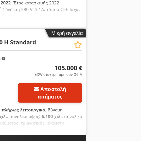
:
2022
, Έτος κατασκευής 2022
³ Σύνδεση 380 V, 32 A, τύπου CEE Ισχύς
Μικρή αγγελία
ς
60 H Standard
m
105.000 €
EXW σταθερή τιμή συν ΦΠΑ
Αποστολή
αιτήματος
:
πλήρως λειτουργικό
, δύναμη
χιλ.
, συνολικό ύψος:
6.100 χιλ.
, συνολικό
 ρεύματος:
τριφασικός
, ελάχιστη
:
45 °C
, επίπεδο θορύβου:
82 dB
,
ησης Η οριζόντια καναλική πρέσα