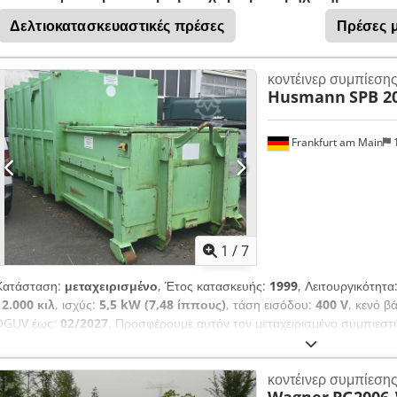
-λειτουργικός έλεγχος πραγματοποιήθηκε
Δελτιοκατασκευαστικές πρέσες
Πρέσες 
κοντέινερ συμπίεση
Husmann
SPB 2
Frankfurt am Main
1
1
/
7
Κατάσταση:
μεταχειρισμένο
, Έτος κατασκευής:
1999
, Λειτουργικότητα
12.000 κιλ
, ισχύς:
5,5 kW (7,48 ίππους)
, τάση εισόδου:
400 V
, κενό β
DGUV έως:
02/2027
, Προσφέρουμε αυτόν τον μεταχειρισμένο συμπιεστ
κατασκευής 1999. Τύπος: SPB 20 FKL Αρ. μηχανήματος: 18590 Όγκος: 
φορτίο: 5200 kg Επιτρεπτό συνολικό βάρος: 12000 kg Τάση: 400 V Έτο
κοντέινερ συμπίεση
(UVV & DGUV): 02/2026 Διμερές καπάκι για ράμπα Csdezg Ha Iopfx A