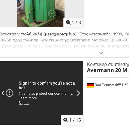
1
/
3
Κατάσταση:
πολύ καλή (μεταχειρισμένο)
, Έτος κατασκευής:
1991
, Κ
600-58 προς πώληση Κατασκευαστής: Bergmann Μοντέλο: SB 600-58 
μηχανήματος: 810 kg Υψηλής ποιότητας, κάθετη πρέσα συμπίεσης Ber
σχεδιασμένη για τη συμπίεση χαρτονιού, πλαστικής μεμβράνης (LDPE), 
άλλων ανακυκλώσιμων υλικών. Το μηχάνημα προέρχεται από μια μονάδα
Κοντέινερ συμπίεσης
βιομηχανική κατασκευή, γεγονός που το καθιστά κατάλληλο για εταιρείε
Avermann
20 M
ανακύκλωσης, αποθήκες, κέντρα εφοδιαστικής και βιομηχανικές μονάδες
χαρακτηριστικά Κατασκευαστής: Bergmann Μοντέλο: SB 600-58 Έτος:
Στιβαρή κατασκευή από χάλυβα Κατάλληλο για χαρτόνι, πλαστική μεμβρ
Bad Tennstedt
1.59
υλικά Κατάσταση Μεταχειρισμένο βιομηχανικό μηχάνημα. Πωλείται στην 
φωτογραφίες. Επιτρέπεται η επιθεώρηση κατόπιν συνεννόησης.
1
/
15