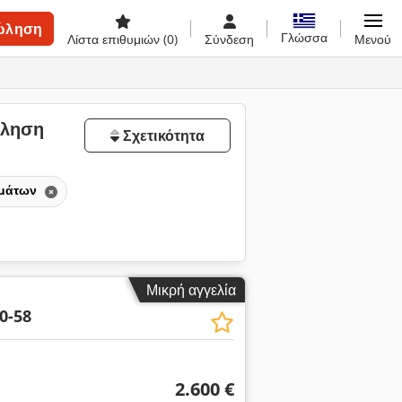
ώληση
Γλώσσα
Λίστα επιθυμιών
(0)
Σύνδεση
Μενού
ώληση
Σχετικότητα
μμάτων
Μικρή αγγελία
ς
0-58
2.600 €