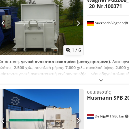
Wagner
PG2006_
λειτουργικό Για οποιεσδήποτε ερωτήσεις ή αν χρειάζεστε περισσότερε
_20_Nr.100371
επικοινωνήστε μαζί μας.
Auerbach/Vogtland
1
/
6
Κατάσταση:
γενικά ανακατασκευασμένο (μεταχειρισμένο)
, Λειτουργ
πλάτος:
2.500 χιλ.
, συνολικό μήκος:
7.000 χιλ.
, συνολικό ύψος:
2.600 χ
υφίστανται γενική ανακατασκευή ισχύουν τα εξής: - νέοι οδηγοί πολυαμιδ
πλήρης ανανέωση ηλεκτρικής εγκατάστασης και στοιχείων χειρισμού, σ
ολοκαίνουργιες υδραυλικές σωληνώσεις για τον θαλαμίσκο συμπίεσης κ
συμπιεστής
κυλίνδρου με καινούργια σετ στεγανοποίησης - ισχύον UVV/E-Check για
Husmann
SPB 2
κατασκευής όπου απαιτείται Οποιοσδήποτε ειδικός εξοπλισμός διαθέσι
Ref Οι φωτογραφίες που παρουσιάζονται είναι ενδεικτικές και αφορούν
ή προσφορά προσαρμόζεται στις ανάγκες και τις απαιτήσεις του πελάτη
De Rijp
1.986 km