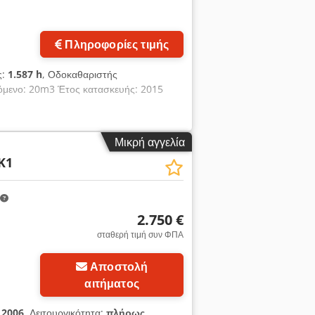
Πληροφορίες τιμής
ς:
1.587 h
, Οδοκαθαριστής
όμενο: 20m3 Έτος κατασκευής: 2015
Μικρή αγγελία
K1
2.750 €
σταθερή τιμή συν ΦΠΑ
Αποστολή
αιτήματος
:
2006
, Λειτουργικότητα:
πλήρως