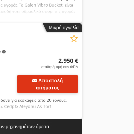
ης αγοράς Το Galen Vibro Bucket, είναι
ποιοδήποτε υδραυλικό σφυρί της αγοράς
ς (κρούσης) αντί για δόνηση, που το
Μικρή αγγελία
m
2.950 €
σταθερή τιμή συν ΦΠΑ
Αποστολή
αιτήματος
δόντι για εκσκαφείς από 20 τόνους,
μα. Cedpfx Aleydnu As Torf
ων μηχανημάτων άμεσα