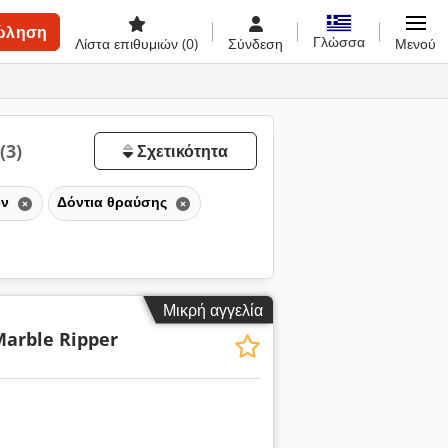
ώληση
Γλώσσα
Λίστα επιθυμιών
(0)
Σύνδεση
Μενού
(3)
Σχετικότητα
ων
Δόντια θραύσης
Μικρή αγγελία
Marble Ripper