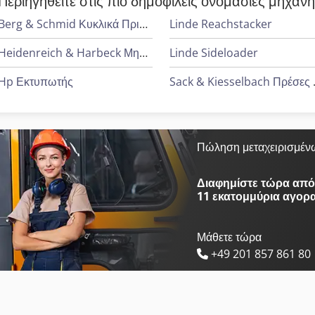
Περιηγηθείτε στις πιο δημοφιλείς ονομασίες μηχαν
Berg & Schmid Κυκλικά Πριόνια
Linde Reachstacker
Heidenreich & Harbeck Μηχανήματα Διάτρησης Βαθιάς Οπής
Linde Sideloader
Hp Εκτυπωτής
Sack & 
Πώληση μεταχειρισμέν
Διαφημίστε τώρα από 
11 εκατομμύρια αγορ
Μάθετε τώρα
+49 201 857 861 80