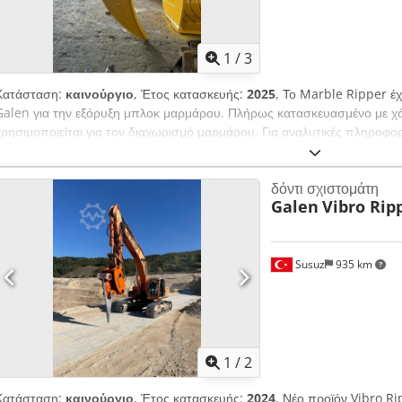
1
/
3
Κατάσταση:
καινούργιο
, Έτος κατασκευής:
2025
, Το Marble Ripper έχ
Galen για την εξόρυξη μπλοκ μαρμάρου. Πλήρως κατασκευασμένο με χά
χρησιμοποιείται για τον διαχωρισμό μαρμάρου. Για αναλυτικές πληροφο
Rw Iox Al Torf
δόντι σχιστομάτη
Galen
Vibro Rip
Susuz
935 km
1
/
2
Κατάσταση:
καινούργιο
, Έτος κατασκευής:
2024
, Νέο προϊόν Vibro R