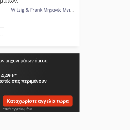
ημάτων:
Witzig & Frank Μηχανές Μεταφοράς
Kiesselbach Πρέσες Μεταφοράς
ων μηχανημάτων άμεσα
4,49 €
*
αστές
σας περιμένουν
Καταχωρίστε αγγελία τώρα
*ανά αγγελία/μήνα