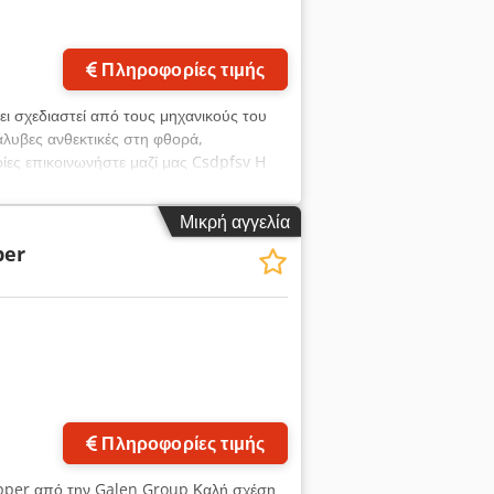
Πληροφορίες τιμής
ει σχεδιαστεί από τους μηχανικούς του
λυβες ανθεκτικές στη φθορά,
ρίες επικοινωνήστε μαζί μας Csdpfsv H
Μικρή αγγελία
per
Ζητήστε περισσότερες
φωτογραφίες
Πληροφορίες τιμής
ipper από την Galen Group Καλή σχέση