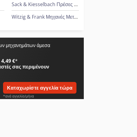
Sack & Kiesselbach Πρέσες Μεταφοράς
Witzig & Frank Μηχανές Μεταφοράς
ων μηχανημάτων άμεσα
4,49 €
*
αστές
σας περιμένουν
Καταχωρίστε αγγελία τώρα
*ανά αγγελία/μήνα