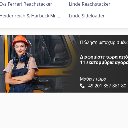
Cvs Ferrari Reachstacker
Linde Reachstacker
Heidenreich & Harbeck Μηχανήματα Διάτρησης Βαθιάς Οπής
Linde Sideloader
Πώληση μεταχειρισμέν
Διαφημίστε τώρα από 
11 εκατομμύρια αγορ
Μάθετε τώρα
+49 201 857 861 80