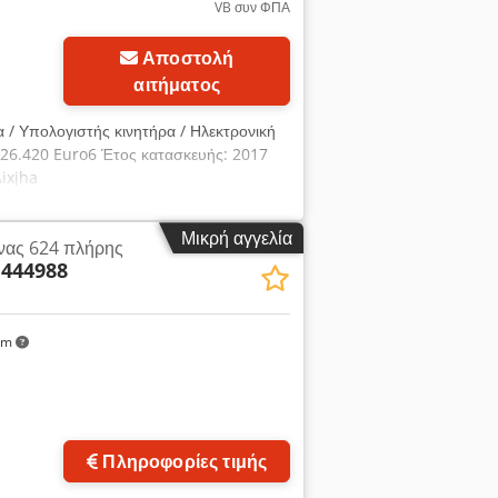
VB συν ΦΠΑ
Αποστολή
αιτήματος
 / Υπολογιστής κινητήρα / Ηλεκτρονική
26.420 Euro6 Έτος κατασκευής: 2017
ixjha
Μικρή αγγελία
νας 624 πλήρης
444988
km
Πληροφορίες τιμής