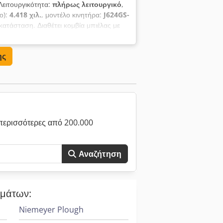
 Λειτουργικότητα:
πλήρως λειτουργικό
,
ο):
4.418 χιλ.
, μοντέλο κινητήρα:
J624GS-
κατάσταση. Διαθέτει κομβία μπιέλας με
,5 mm (σε σύγκριση με το στάνταρ των
λωση με σκληρό χρώμιο στους κομβίους
ης
ν επιφανειών. Chjdpsxu Ataofx Aixea Το
σωστή λειτουργικότητα κατά την
GS-F Μήκος: 4.418 mm Διάμετρος κύριων
75 mm
περισσότερες από 200.000
Αναζήτηση
ημάτων:
Niemeyer Plough