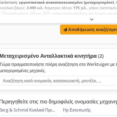
Κατάσταση:
εργοστασιακά ανακατασκευασμένο (μεταχειρισμένο)
,
συνολικό βάρος:
2.000 κιλ
, διάμετρος άξονα:
175 χιλ.
, μήκος (εκτεταμέν
F
, Στροφαλοφόρος άξονας J624, ανακατασκευασμένος και έτοιμος για εγ
ονομαστική διάσταση 175 mm και κομβία βάσης κατεργασμένα στα 194
195 mm) για ομοιόμορφα ταιριάσματα. Έχει πραγματοποιηθεί επιμετάλ
Αποθήκευση αναζήτησ
N4 και N5 για την αποκατάσταση των διαστάσεων και την ομαλότητα τω
εξάρτημα έχει υποβληθεί σε αυστηρούς ελέγχους για να διασφαλιστεί η 
εγκατάσταση. Τεχνικά Χαρακτηριστικά Τύπος: KURBEL Κινητήρας: J624
κομβίων: 194,5 mm (στάνταρ 195 mm) Διάμετρος κομβίων μπιέλας: 1
Μεταχειρισμένο Ανταλλακτικά κινητήρα
(2)
Τώρα πραγματοποιήστε πλήρη αναζήτηση στο Werktuigen με 
μεταχειρισμένες μηχανές.
Περιηγηθείτε στις πιο δημοφιλείς ονομασίες μηχαν
Berg & Schmid Κυκλικά Πριόνια
Hp Εκτυπωτής