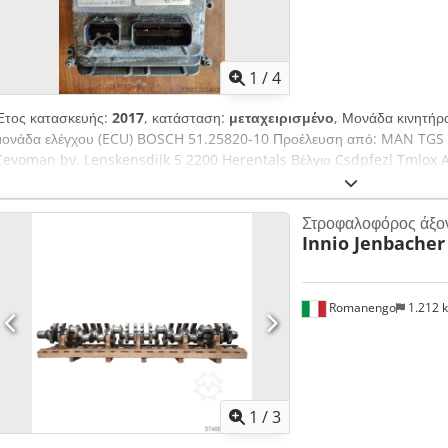
1
/
4
Έτος κατασκευής:
2017
, κατάσταση:
μεταχειρισμένο
, Μονάδα κινητήρα
μονάδα ελέγχου (ECU) BOSCH 51.25820-10 Προέλευση από: MAN TGS 
Cevoman bv. Lenskensdijk 5 2200 Herentals Βέλγιο Csdpfezl Tmlox A
Στροφαλοφόρος άξο
Innio Jenbacher
Romanengo
1.212 
1
/
3