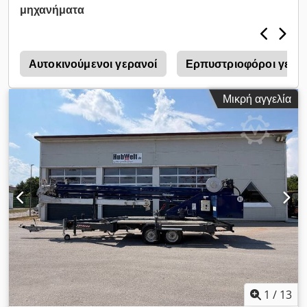
Κινητήρας ντίζελ Cedpfx Ajzpw Nxogyeha • Όλες οι
μηχανήματα
λειτουργίες του γερανού ελέγχονται υπό φορτίο • Πλήρως
υδραυλικό αναδιπλούμενο άκρο • Δυνατότητα χρήσης ως
κινητή πλατφόρμα εργασίας
Αυτοκινούμενοι γερανοί
Ερπυστριοφόροι γερα
Μικρή αγγελία
1
/
13