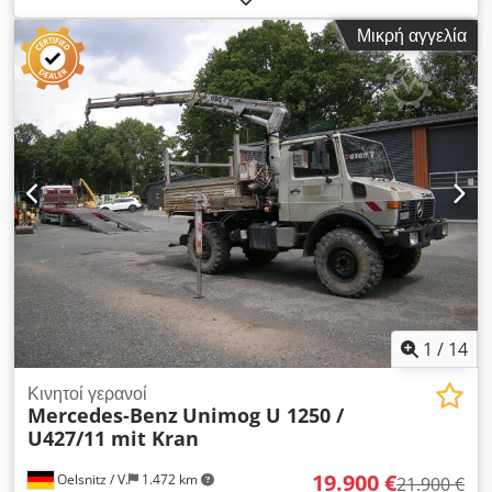
Μικρή αγγελία
1
/
14
Κινητοί γερανοί
Mercedes-Benz
Unimog U 1250 /
U427/11 mit Kran
19.900 €
Oelsnitz / V.
1.472 km
21.900 €