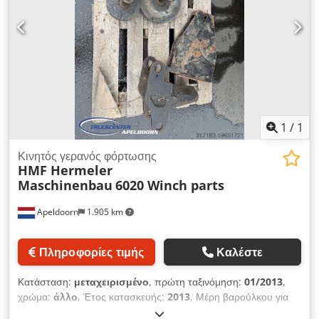
αξεσουάρ για το εργαστήριό σας Chedpfxjytx R Te Agyea Εάν
θέλετε να πουλήσετε μηχανήματα, γραμμές παραγωγής ή την
επιχείρησή σας, επικοινωνήστε μαζί μας. Περισσότερες
προσφορές θα βρείτε στην ιστοσελίδα μας. Επισκέψεις είναι
δυνατές κατόπιν συνεννόησης. Σας περιμένουμε. Η ομάδα
Markus Hirsch
1
/
1
Κινητός γερανός φόρτωσης
HMF Hermeler
Maschinenbau
6020 Winch parts
Apeldoorn
1.905 km
Πληροφορίες τιμής
Καλέστε
Κατάσταση:
μεταχειρισμένο
, πρώτη ταξινόμηση:
01/2013
,
χρώμα:
άλλο
, Έτος κατασκευής:
2013
, Μέρη βαρούλκου για
HMF 6020 με jib = Πληροφορίες εταιρείας = Τραπεζικά