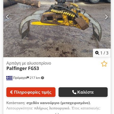
1
/
3
Αρπάγη με αλυσοπρίονο
Palfinger
FG53
Πρόμαχοι
217 km
Πληροφορίες τιμής
Καλέστε
Κατάσταση:
σχεδόν καινούργιο (μεταχειρισμένο)
,
Λειτουργικότητα:
πλήρως λειτουργικό
, Έτος κατασκευής:
2013
, Αρπάγη με αλυσοπρίονο Cedpfsx Rt E Ijx Agyeha