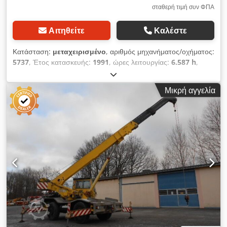
σταθερή τιμή συν ΦΠΑ
Αιτηθείτε
Καλέστε
Κατάσταση:
μεταχειρισμένο
, αριθμός μηχανήματος/οχήματος:
5737
, Έτος κατασκευής:
1991
, ώρες λειτουργίας:
6.587 h
,
First registration Gross vehicle weight: 7,490 kg Drive:
Diesel 4x4 Powered by a 6-cylinder Mercedes diesel engine
Μικρή αγγελία
with 92 kW / 125 HP, displacement 5,957 cm³ 16-speed
manual transmission Driver’s cab with 3 seats Tyre size
365/80 R 20, tread depth 14–16 mm, wheelbase 3,300 mm
Overall dimensions (L x W x H): 5,500 x 2,265 x 3,400 mm
Unladen weight: 6,960 kg Front axle load: 4,400 kg, rear
axle load: 4,400 kg ABS, radio, differential lock, power
steering, wheel chocks HIAB 050 crane with cable remote
control Csdpfozru Ecox Agyoha 3-way tipper non-functional
due to downgrading, 230 x 210 x 45 cm Steel drop side
panels 40 mm tow jaw coupling, 2 x rear recovery doors,
winch, hydraulic connections front and rear, gearbox is
damaged, only operable in lower range, dashboard
damaged, rust damage in cab—see photos. Further data