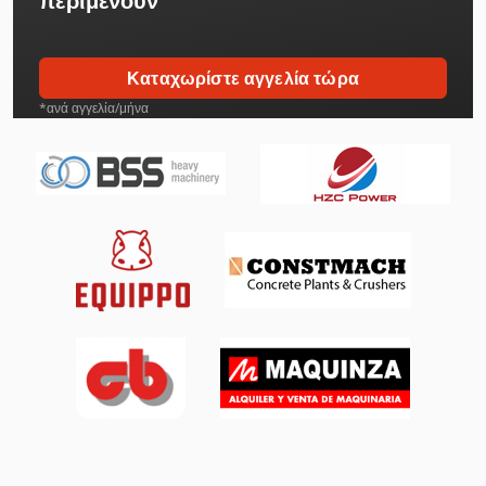
περιμένουν
Καταχωρίστε αγγελία τώρα
*ανά αγγελία/μήνα