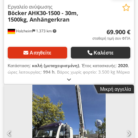
Εργαλείο ανύψωσης
Böcker
AHK30-1500 - 30m,
1500kg, Anhängerkran
69.900 €
Holzheim
1.373 km
σταθερή τιμή συν ΦΠΑ
Αιτηθείτε
Καλέστε
Κατάσταση:
καλή (μεταχειρισμένη)
, Έτος κατασκευής:
2020
,
ώρες λειτουργίας:
994 h
, Βάρος χωρίς φορτίο: 3.500 kg Μάρκα
κινητήρα: Honda Ικανότητα ανύψωσης: 1.500 kg Ύψος
ανύψωσης: 3.000 cm Σήμανση CE: ναι Τεχνική κατάσταση:
Μικρή αγγελία
καλή Οπτική κατάσταση: καλή Διαστάσεις μεταφοράς (Μ x Π x
Υ): 9,35 m / 2,36 m / 2,54 m Επικοινωνήστε με τον Tobias
Mayr για περισσότερες πληροφορίες. Böcker AHK30-1500 -
30m, 1.500kg, Έτος κατασκευής 2020 Ρυμουλκούμενος
γερανός Από πρώτο χέρι με λίγες ώρες λειτουργίας Ο
ρυμουλκούμενος γερανός AHK 30 προσφέρει, με την
αποδεδειγμένη του σχεδίαση και αξιόπιστη τεχνολογία ελέγχου,
την είσοδο στην τεχνολογία γερανών Böcker. Φτάνει μήκη