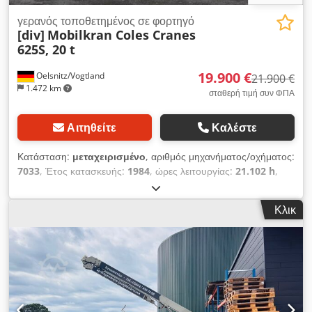
γερανός τοποθετημένος σε φορτηγό
[div]
Mobilkran Coles Cranes
625S, 20 t
19.900 €
Oelsnitz/Vogtland
21.900 €
1.472 km
σταθερή τιμή συν ΦΠΑ
Αιτηθείτε
Καλέστε
Κατάσταση:
μεταχειρισμένο
, αριθμός μηχανήματος/οχήματος:
7033
, Έτος κατασκευής:
1984
, ώρες λειτουργίας:
21.102 h
,
Κινητός γερανός της εταιρείας Coles Cranes Τύπος 625S Έτος
κατασκευής 1984, 21102 ώρες λειτουργίας, σύμφωνα με τον
Κλικ
μετρητή, μέγιστο φορτίο: 20000 kg σε απόσταση 3 μέτρων,
1700 kg φορτίο σε μέγιστη εμβέλεια 18 μέτρων, βάση στήριξης
5,9 x 5,9, συνολικό βάρος του γερανού 22.400 kg, Chodpfx
Agezcbmijyea διαστάσεις μεταφοράς 10,86 m x 2,5 m x 4,0
m, πεδίο περιστροφής 360°, τύπος τροχών 4x4, υδραυλική
ανάρτηση, κυβισμός 6086 cm³, ισχύς: 89 kW (121 PS) στις
2500/min, κινητήρας: 6-κύλινδρος πετρελαιοκινητήρας Deutz,