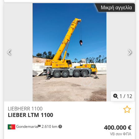
στοιχεία: Λογαριασμός Rabobank: 39.33.10.655 IBAN:
Μικρή αγγελία
NL73RABO0393310655 Κωδικός SWIFT/BIC: RABONL2U -
Ελέγχετε πάντα τα τραπεζικά μας στοιχεία πριν από κάθε
συναλλαγή! Codpfx Aow D Dflsgysha - Η κράτηση οχημάτων
δεν είναι δυνατή χωρίς κατάθεση. - Επιφυλασσόμαστε για
τυχόν ορθογραφικά και τυπογραφικά λάθη σε όλα τα
προσφερόμενα οχήματα.
1
/
12
LIEBHERR 1100
LIEBER
LTM 1100
400.000 €
Gondemaria
2.610 km
VB συν ΦΠΑ