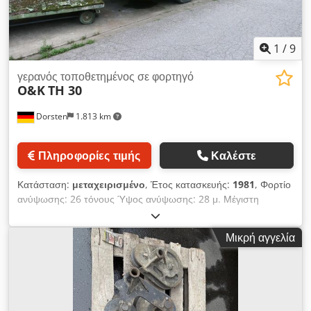
πληροφορίες, επικοινωνήστε με τον Marius Herden.
1
/
9
γερανός τοποθετημένος σε φορτηγό
O&K
TH 30
Dorsten
1.813 km
Πληροφορίες τιμής
Καλέστε
Κατάσταση:
μεταχειρισμένο
, Έτος κατασκευής:
1981
, Φορτίο
ανύψωσης: 26 τόνους Ύψος ανύψωσης: 28 μ. Μέγιστη
προβολή: 25 μ. Τα τεχνικά δεδομένα προέρχονται από τον
κατασκευαστή ή τον χειριστή και συνεπώς δεν είναι δεσμευτικά
Μικρή αγγελία
για εμάς. Διατηρούμε το δικαίωμα ενδιάμεσης πώλησης·
ισχύουν αποκλειστικά οι όροι εμπορίας και πώλησής μας.
Σχετικά με εμάς πάνω από 400 ιδιόκτητα μηχανήματα σε
απόθεμα πάνω από 15.000 τ.μ. αποθηκευτικών χώρων,
χωρητικότητα γερανού 70 τόνων πάνω από 10.000 είδη