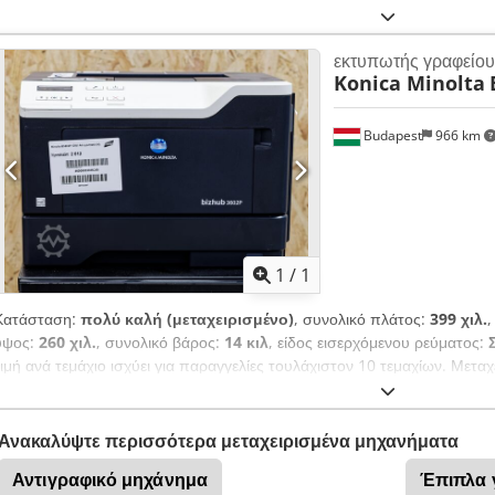
-Παράδοση: στην υπάρχουσα κατάσταση όπως επιθεωρήθηκε -Κατασκευ
παρελκόμενα -Τύπος: MK-G1000 -Touch panel: MK-P5 -Μεμονωμένα εξα
εκτυπωτής γραφείου
φωτογραφίες -Παράδοση/τιμή: πλήρες σετ -Διαστάσεις μεταφοράς: 46
Konica Minolta
Budapest
966 km
Ζητήστε περισσότερες
φωτογρ
1
/
1
Κατάσταση:
πολύ καλή (μεταχειρισμένο)
, συνολικό πλάτος:
399 χιλ.
,
ύψος:
260 χιλ.
, συνολικό βάρος:
14 κιλ
, είδος εισερχόμενου ρεύματος:
τιμή ανά τεμάχιο ισχύει για παραγγελίες τουλάχιστον 10 τεμαχίων. Μετα
Aksxbiagskoha
Ανακαλύψτε περισσότερα μεταχειρισμένα μηχανήματα
Αντιγραφικό μηχάνημα
Έπιπλα 