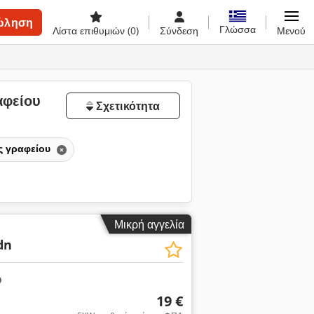
ώληση
Γλώσσα
Λίστα επιθυμιών
(0)
Σύνδεση
Μενού
αφείου
Σχετικότητα
ς γραφείου
Μικρή αγγελία
dn
19 €