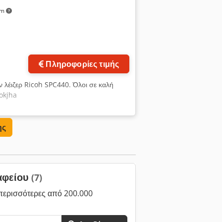
km
αφίες
Πληροφορίες τιμής
λέιζερ Ricoh SPC440. Όλοι σε καλή
okjha
ης
αφείου
(7)
περισσότερες από 200.000