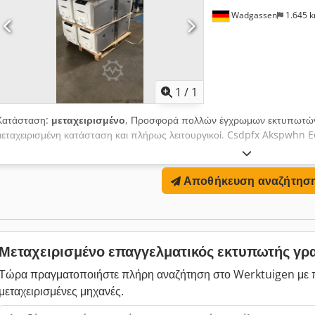
Wadgassen
1.645 
Ζητήστε περισσότερες
φωτογρ
1
/
1
Κατάσταση:
μεταχειρισμένο
, Προσφορά πολλών έγχρωμων εκτυπωτών 
μεταχειρισμένη κατάσταση και πλήρως λειτουργικοί. Csdpfx Akspwhn E
Αποθήκευση αναζήτησ
Μεταχειρισμένο επαγγελματικός εκτυπωτής γρ
Τώρα πραγματοποιήστε πλήρη αναζήτηση στο Werktuigen με 
μεταχειρισμένες μηχανές.