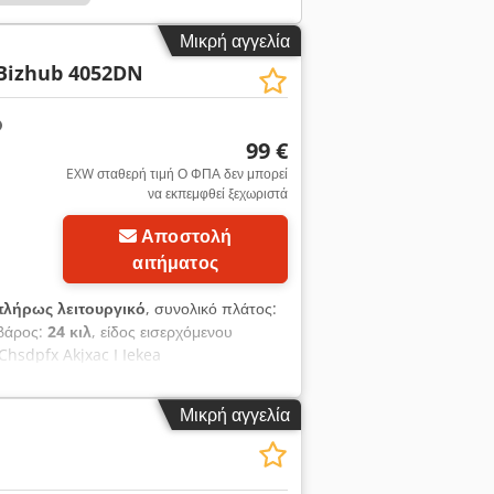
Μικρή αγγελία
Bizhub 4052DN
99 €
EXW σταθερή τιμή Ο ΦΠΑ δεν μπορεί
να εκπεμφθεί ξεχωριστά
Αποστολή
αιτήματος
πλήρως λειτουργικό
, συνολικό πλάτος:
 βάρος:
24 κιλ
, είδος εισερχόμενου
Chsdpfx Akjxac I Iekea
Μικρή αγγελία