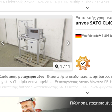
REA Elektronik, δοχείο μελανιού REA JET HR Multiple Black .: 054.980
διαθέσιμα 39 τεμάχια - Τιμή: ανά τεμάχιο Cedpfx Aoywr Unokksha - Δι
Βάρος: 0,1 kg
Εκτυπωτής γραμμωτ
anvos SATO
CL4
Wiefelstede
1.893 
1
/
11
Κατάσταση:
μεταχειρισμένο
, Εκτυπωτής ετικετών, εκτυπωτής barcod
logistics Chodpfx Aedvnbqekkea -Ετικετογράφος Anvos Μοντέλο PB 
-Εκτυπωτής barcode κατασκευαστής SATO τύπος: CL408e-2A -μέγιστ
-διαστάσεις: 880/560/H1365 mm -βάρος: 104 kg
Πώληση μεταχειρισμέν