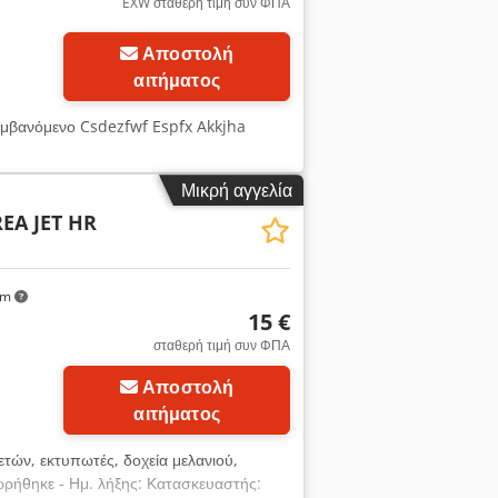
EXW σταθερή τιμή συν ΦΠΑ
Αποστολή
αιτήματος
λαμβανόμενο Csdezfwf Espfx Akkjha
Μικρή αγγελία
REA JET HR
km
15 €
σταθερή τιμή συν ΦΠΑ
Αποστολή
αιτήματος
ετών, εκτυπωτές, δοχεία μελανιού,
ρήθηκε - Ημ. λήξης: Κατασκευαστής: