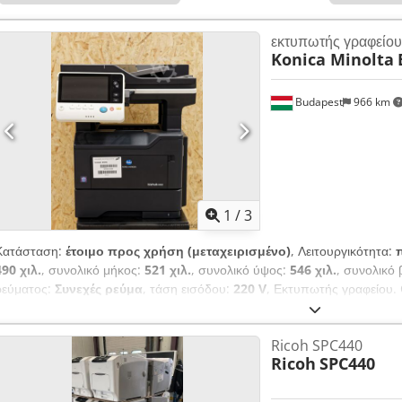
εκτυπωτής γραφείου
Konica Minolta
Budapest
966 km
1
/
3
Κατάσταση:
έτοιμο προς χρήση (μεταχειρισμένο)
, Λειτουργικότητα:
490 χιλ.
, συνολικό μήκος:
521 χιλ.
, συνολικό ύψος:
546 χιλ.
, συνολικό
ρεύματος:
Συνεχές ρεύμα
, τάση εισόδου:
220 V
, Εκτυπωτής γραφείου. 
Ricoh SPC440
Ricoh
SPC440