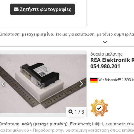
Ζητήστε φωτογραφίες
Κατάσταση:
μεταχειρισμένο
, έτοιμο για εκτύπωση, με τόνερ συμπερι
δοχείο μελάνης
REA Elektronik
054.980.201
Wiefelstede
1.893 
1
/
8
Κατάσταση:
καλή (μεταχειρισμένη)
, Εκτυπωτές inkjet, εκτυπωτές ετικ
κασέτα μελανιού - Παράδοση: στην υφιστάμενη κατάσταση όπως επιθεω