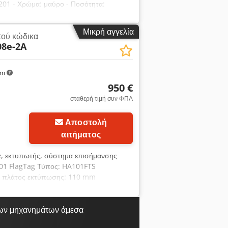
.201 - Χρώμα: μαύρο - Ποσότητα:
αστάσεις κιβωτίου: 120/60/Υ25 mm -
Μικρή αγγελία
ού κώδικα
08e-2A
km
950 €
σταθερή τιμή συν ΦΠΑ
Αποστολή
αιτήματος
e, εκτυπωτής, σύστημα επισήμανσης
101 FlagTag Τύπος: HA101FTS
ο πλάτος εκτύπωσης: 110 mm
ων μηχανημάτων άμεσα