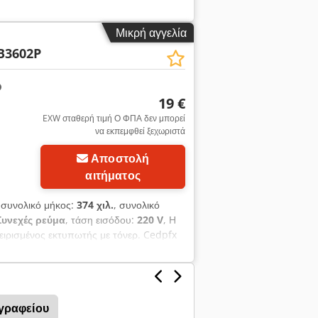
αστής: Keyence, inkjet εκτυπωτής με
ρτήματα/αξεσουάρ: δείτε τις
Μικρή αγγελία
5/380/Υ630 mm -Βάρος: 58 kg
B3602P
19 €
EXW σταθερή τιμή Ο ΦΠΑ δεν μπορεί
να εκπεμφθεί ξεχωριστά
Αποστολή
αφίες
αιτήματος
 συνολικό μήκος:
374 χιλ.
, συνολικό
Συνεχές ρεύμα
, τάση εισόδου:
220 V
, Η
χειρισμένος εκτυπωτής με τόνερ. Cedpfx
γραφείου