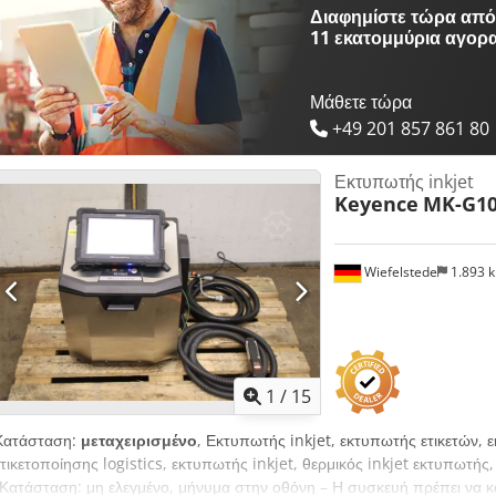
Διαφημίστε τώρα από 
11 εκατομμύρια αγορ
Μάθετε τώρα
+49 201 857 861 80
Εκτυπωτής inkjet
Keyence
MK-G10
Wiefelstede
1.893 
1
/
15
Κατάσταση:
μεταχειρισμένο
, Εκτυπωτής inkjet, εκτυπωτής ετικετών,
ετικετοποίησης logistics, εκτυπωτής inkjet, θερμικός inkjet εκτυπωτής
-Κατάσταση: μη ελεγμένο, μήνυμα στην οθόνη – Η συσκευή πρέπει να κ