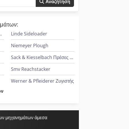
Αναζήτηση
ημάτων:
ανήματα Διάτρησης Βαθιάς Οπής
Linde Sideloader
Niemeyer Plough
Sack & Kiesselbach Πρέσες Μεταφοράς
Smv Reachstacker
Werner & Pfleiderer Ζυγιστής
ων
Witzig & Frank Μηχανές Μεταφοράς
Wurster & Dietz Μηχανές Κατασκευής Παλετών
Yale Picker
ων μηχανημάτων άμεσα