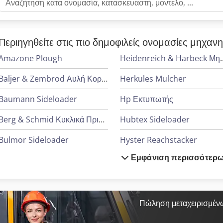
Περιηγηθείτε στις πιο δημοφιλείς ονομασίες μηχαν
Amazone Plough
Heidenreich & Harbeck Μηχ
Baljer & Zembrod Αυλή Κορμοτεμαχίων
Herkules Mulcher
Baumann Sideloader
Hp Εκτυπωτής
Berg & Schmid Κυκλικά Πριόνια
Hubtex Sideloader
Bulmor Sideloader
Hyster Reachstacker
Εμφάνιση περισσότερ
Combilift Sideloader
Jungheinrich Picker
Cvs Ferrari Reachstacker
Kalmar Reachstacker
Dücker Mulcher
Linde Reachstacker
Πώληση μεταχειρισμέν