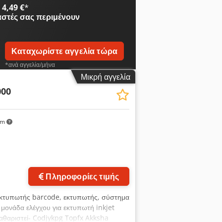
4,49 €
*
αστές
σας περιμένουν
Καταχωρίστε αγγελία τώρα
*ανά αγγελία/μήνα
Μικρή αγγελία
00
km
Πληροφορίες τιμής
 εκτυπωτής barcode, εκτυπωτής, σύστημα
, μονάδα ελέγχου για εκτυπωτή inkjet
αθαριστεί- Codjykpg Topfx Akksha