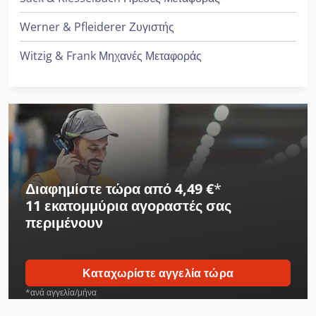
Werner & Pfleiderer Ζυγιστής
Witzig & Frank Μηχανές Μεταφοράς
Διαφημίστε τώρα από 4,49 €
*
11 εκατομμύρια αγοραστές
σας
περιμένουν
Καταχωρίστε αγγελία τώρα
*ανά αγγελία/μήνα