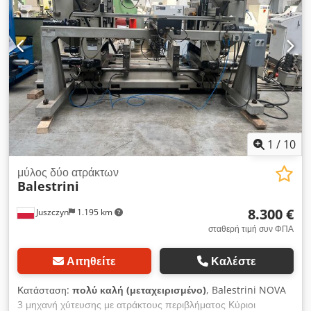
1
/
10
μύλος δύο ατράκτων
Balestrini
8.300 €
Juszczyn
1.195 km
σταθερή τιμή συν ΦΠΑ
Αιτηθείτε
Καλέστε
Κατάσταση:
πολύ καλή (μεταχειρισμένο)
, Balestrini NOVA
3 μηχανή χύτευσης με ατράκτους περιβλήματος Κύριοι