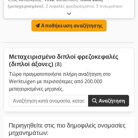
(μεταχειρισμένο)
, 2 κεφαλές φρεζαρίσματος 3 πνευματικοί
σφιγκτήρες Dksdpfx Amshi Tv Rerer υδραυλική τροφοδοσία
τραπεζιού δύο κινητήρες 4kW μήκος φρεζαρίσματος 1350mm
Αποθήκευση αναζήτησης
ύψος φρεζαρίσματος 100mm χυτό σώμα
Μεταχειρισμένο διπλοί φρεζοκεφαλές
(διπλοί άξονες)
(8)
Τώρα πραγματοποιήστε πλήρη αναζήτηση στο
Werktuigen με περισσότερες από 200.000
μεταχειρισμένες μηχανές.
Αναζήτηση
Περιηγηθείτε στις πιο δημοφιλείς ονομασίες
μηχανημάτων: