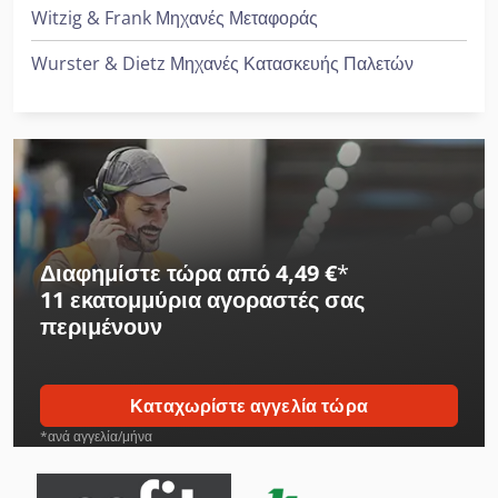
Witzig & Frank Μηχανές Μεταφοράς
Wurster & Dietz Μηχανές Κατασκευής Παλετών
Διαφημίστε τώρα από 4,49 €
*
11 εκατομμύρια αγοραστές
σας
περιμένουν
Καταχωρίστε αγγελία τώρα
*ανά αγγελία/μήνα