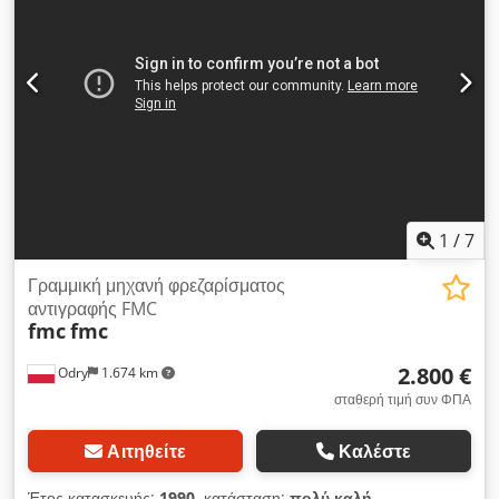
1
/
7
Γραμμική μηχανή φρεζαρίσματος
αντιγραφής FMC
fmc
fmc
2.800 €
Odry
1.674 km
σταθερή τιμή συν ΦΠΑ
Αιτηθείτε
Καλέστε
Έτος κατασκευής:
1990
, κατάσταση:
πολύ καλή