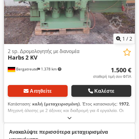
1
/
2
2 sp. Δρομολογητής με διανομέα
Harbs
2 KV
1.500 €
Bergatreute
1.378 km
σταθερή τιμή συν ΦΠΑ
Αιτηθείτε
Καλέστε
Κατάσταση:
καλή (μεταχειρισμένη)
, Έτος κατασκευής:
1972
,
Μηχανή άλεσης με 2 άξονες και διαδρομή για 4 εργαλεία. Οι
άξονες μπορούν να κινηθούν υδραυλικά προς τα εμπρός και
προς τα πίσω και πάνω και κάτω. Διάμετρος 40 er και μήκος
σύσφιξης 200 mm. Επιπλέον τοποθετείται ένα πριόνι
Ανακαλύψτε περισσότερα μεταχειρισμένα
αυλάκωσης από ψηλά. Djdpfxjgmnzls Amrskr