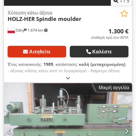
1
/
5
Χύτευση κάτω άξονα
HOLZ-HER
Spindle moulder
1.300 €
Odry
1.674 km
σταθερή τιμή συν ΦΠΑ
Αιτηθείτε
Καλέστε
Έτος κατασκευής:
1989
, κατάσταση:
καλή (μεταχειρισμένη)
,
- άξονας κλίσης κάτω από το λογαριασμό - διάμετρο άξονα
50mm - ρύθμιση πάνω και κάτω - πνευματική ρύθμιση της
θέσης του άξονα - παροχή τροφοδοσίας 400V - Η ΤΡΟΦΗ ΔΕΝ
Μικρή αγγελία
ΕΙΝΑΙ Ο ΘΕΜΑ ΤΗΣ ΠΡΟΣΦΟΡΑΣ Djdpfx Amjgxpiljrokr