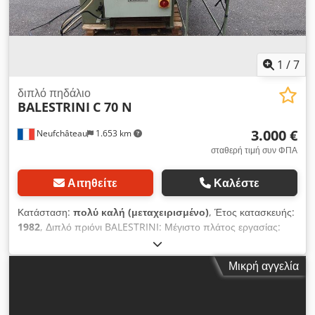
1
/
7
διπλό πηδάλιο
BALESTRINI
C 70 N
3.000 €
Neufchâteau
1.653 km
σταθερή τιμή συν ΦΠΑ
Αιτηθείτε
Καλέστε
Κατάσταση:
πολύ καλή (μεταχειρισμένο)
, Έτος κατασκευής:
1982
, Διπλό πριόνι BALESTRINI: Μέγιστο πλάτος εργασίας:
360 mm Μέγιστο ύψος εργασίας: 120 mm Ελάχιστο μήκος
εργασίας: 240 mm 2 άξονες με κινητήρες 2 x 7,5 HP Κινητήρας
Μικρή αγγελία
προώθησης: 1 HP Βάρος: 1.100 kg 2 ταινίες επιστροφής
τεμαχίων Djdpjxuwa Iofx Amrjkr