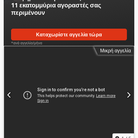
11 εκατομμύρια αγοραστές
σας
κατασκευές ξυλείας! Διαθέσιμο σύντομα.
περιμένουν
Καταχωρίστε αγγελία τώρα
*ανά αγγελία/μήνα
Μικρή αγγελία