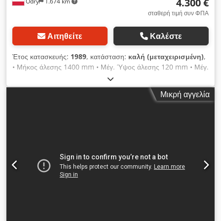
4.300 €
Odry
1.674 km
σταθερή τιμή συν ΦΠΑ
Αιτηθείτε
Καλέστε
Έτος κατασκευής:
1989
, κατάσταση:
καλή (μεταχειρισμένη)
,
• Μήκος άλεσης 1400 mm • Μέγ. Ύψος άλεσης 120 mm • Μέγ.
Πλάτος 450 mm • Άξονες 30 mm • Μέγιστη διάμετρος άξονα
160 mm • Περιστροφές άξονα 8400 / λεπτό • Διαστάσεις 4100
Μικρή αγγελία
x 2000 x 1600 mm • Βάρος χωρίς καμπίνα 1600 kg • Κινητήρες
2x 5,5 kw • Τροφοδοσία 1-15 m / min Dksdpfx Aegqr
Shsmrsr