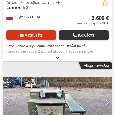
Διπλό ελαιοτριβείο Comec FR2
comec
fr2
3.600 €
Odry
1.674 km
σταθερή τιμή συν ΦΠΑ
Αιτηθείτε
Καλέστε
Έτος κατασκευής:
2006
, κατάσταση:
πολύ καλή
(μεταχειρισμένο)
, 2 κινητοί άξονες Πνευματική πίεση
Dkodpfxohh S Dxj Amrjr Κινητήρες σε μετατροπέα
Μικρή αγγελία