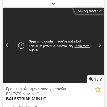
κινητήρες 2 x 2,2 kW Διάμετρος ατράκτων 25 mm Μήκος
ατράκτων 70 mm Διάμετρος ατράκτου 2 x 100 mm Αυτόματη
Μικρή αγγελία
φόρτωση και απόρριψη υλικού Μήκος τεμαχίου min/max
199,5 mm / 2030 mm Πάχος τεμαχίου 100 mm
Dedpfevkcfrsx Amrjkr Πλάτος 90 mm
1
/
8
Γραμμική άλεση φωτοαντιγραφικών
BALESTRINI MINI C
BALESTRINI
MINI C