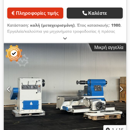
- Διαστάσεις μηχανήματος (Μ × Π × Υ): 3280 × 2000 × 2700
mm Εξοπλισμός - Σύστημα ελέγχου MTP-3212 - Οδηγοί
Πληροφορίες τιμής
Καλέστε
οπίσθιου στοπ με σφαιρικά ρουλεμάν - Δύο δάχτυλοι στοπ -
Δύο εμπρόσθιες στηρίξεις τεμαχίων - Καλύμματα κυλίνδρων -
Κατάσταση:
καλή (μεταχειρισμένη)
, Έτος κατασκευής:
1980
,
Οπτικές φωτοκουρτίνες (εμπρός) - Προστατευτικά πλέγματα
Εργαλεία/καλούπια για μηχανήματα τροφοδοσίας ή πρέσας
(πίσω) - Ποδοδιακόπτης - Υποδοχή εργαλείου AMADA -
Dodpfx Akjx Ttplj Ejck
Τετράπλευρο κάτω πρίσμα εργαλείου - Οπίσθιο στοπ με
ηλεκτρική κίνηση - Τμηματικό έμβολο με δυνατότητα
Μικρή αγγελία
αντικατάστασης ελαττωματικού τμήματος Όροι παράδοσης -
Το μηχάνημα είναι ολοκαίνουργιο - 12 μήνες εγγύηση -
Εγγυημένο σέρβις - Τεχνική υποστήριξη και μετά τη λήξη της
εγγύησης - Δήλωση συμμόρφωσης CE - Εγχειρίδιο λειτουργίας
στα αγγλικά Δυνατότητα παράδοσης στον πελάτη. Τα έξοδα
αποστολής υπολογίζονται ξεχωριστά από τη μεταφορική
εταιρεία. Εάν σας ενδιαφέρουν και άλλα μηχανήματα,
παρακαλούμε επισκεφθείτε την ιστοσελίδα μας.