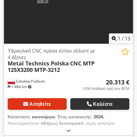
1
/
13
Υδραυλική CNC πρέσα τύπου abkant με
4 άξονες
Metal Technics Polska
CNC MTP
125X3200 MTP-3212
20.313 €
Sokołów Podlaski
1.484 km
EXW σταθερή τιμή συν ΦΠΑ
Αιτηθείτε
Καλέστε
Κατάσταση:
καινούργιο
, Έτος κατασκευής:
2026
,
Λειτουργικότητα:
πλήρως λειτουργικό
, ισχύς κινητήρα
ατράκτου:
11.000 W
, συνολικό μήκος:
3.870 χιλ.
, συνολικό
ύψος:
2.400 χιλ.
, συνολικό πλάτος:
1.550 χιλ.
, συνολικό