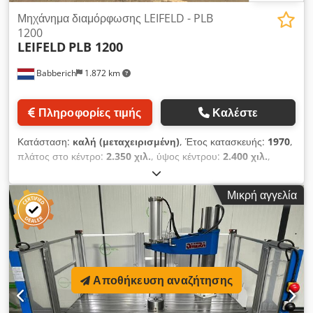
Μηχάνημα διαμόρφωσης LEIFELD - PLB
1200
LEIFELD
PLB 1200
Babberich
1.872 km
Πληροφορίες τιμής
Καλέστε
Κατάσταση:
καλή (μεταχειρισμένη)
, Έτος κατασκευής:
1970
,
πλάτος στο κέντρο:
2.350 χιλ.
, ύψος κέντρου:
2.400 χιλ.
,
Μέγιστο προϊόν πάνω από το κρεβάτι: 2400 Ύψος κέντρου
πάνω από το κρεβάτι: 1200 mm Απόσταση μεταξύ κορονών:
Μικρή αγγελία
2350 mm Μήκος διακοπής: 400 mm Μέγιστο πάχος
λαμαρίνας: 6 mm Διαδρομή άξονα X: 1200 mm Διαδρομή
άξονα Y: 300 mm Στροφές: 6 - 675 στρ./λεπτό Ισχύς: 40 kW
Κονική οπίσθιου κέντρου: 1200 mm Μήκος: 4500 mm
Dedpfextaxwsx Ak Eock Πλάτος: 3200 mm Ύψος: 2500 mm
Βάρος: 10.200 kg Παρακαλώ σημειώστε: Οι πληροφορίες
Αποθήκευση αναζήτησης
αυτής της σελίδας παρέχονται κατά το καλύτερο δυνατόν από
εμάς και, όπου είναι δυνατόν, από τον κατασκευαστή. Οι