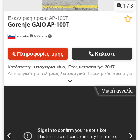
1
/
3
Εκκεντρική πρέσα AP-100T
Gorenje GAIO
AP-100T
Rogatec
939 km
Πληροφορίες τιμής
Καλέστε
Κατάσταση:
μεταχειρισμένο
, Έτος κατασκευής:
2017
,
Λειτουργικότητα:
πλήρως λειτουργικό
, Εκκεντρικός πρέσα για
επεξεργασία λαμαρίνας με εργαλεία. Dsdpsytykzjfx Ak Eock
Μικρή αγγελία