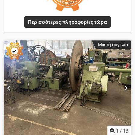
πληροφορίες σε αυτή τη σελίδα δίνονται με καλή πίστη και με
την καλύτερη δυνατή γνώση και, όπου είναι δυνατόν, έχουν
ληφθεί από τον κατασκευαστή, αλλά η ακρίβεια δεν μπορεί να
Περισσότερες πληροφορίες τώρα
εγγυηθεί. Κατά συνέπεια, δεν συνιστούν εκπροσώπηση ή
εγγύηση και σας συμβουλεύουμε να ελέγξετε όλες τις σχετικές
λεπτομέρειες.
Μικρή αγγελία
1
/
13