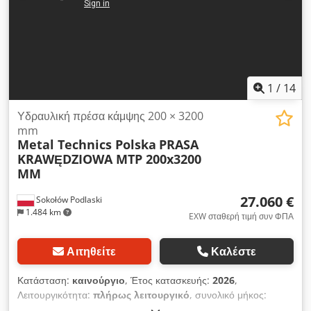
1
/
14
Υδραυλική πρέσα κάμψης 200 × 3200
mm
Metal Technics Polska
PRASA
KRAWĘDZIOWA MTP 200x3200
MM
27.060 €
Sokołów Podlaski
1.484 km
EXW σταθερή τιμή συν ΦΠΑ
Αιτηθείτε
Καλέστε
Κατάσταση:
καινούργιο
, Έτος κατασκευής:
2026
,
Λειτουργικότητα:
πλήρως λειτουργικό
, συνολικό μήκος:
3.280 χιλ.
, συνολικό ύψος:
2.700 χιλ.
, συνολικό πλάτος:
2.000