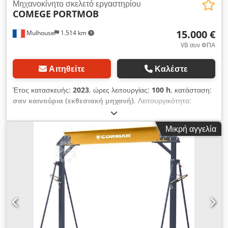
Μηχανοκίνητο σκελετό εργαστηρίου
COMEGE
PORTMOB
15.000 €
Mulhouse
1.514 km
VB συν ΦΠΑ
Αιτηθείτε
Καλέστε
Έτος κατασκευής:
2023
, ώρες λειτουργίας:
100 h
, κατάσταση:
σαν καινούρια (εκθεσιακή μηχανή)
, Λειτουργικότητα:
πλήρως λειτουργικό
, ωφελιμο φορτίο:
1.600 κιλ
,
Μηχανοκίνητη γέφυρα. Ύψος κάτω από τη δοκό 9M
Μικρή αγγελία
Μηχανοκίνητη διαδρομή τρόλεϊ 4,5M Χωρητικότητα 1600 Kgs
Ενσύρματο τηλεχειριστήριο και ασύρματο τηλεχειριστήριο.
Φωτογραφίες κατόπιν αιτήματος Dksdpfsvrih Njx Ailsr