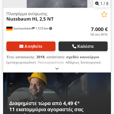
1
/
8
Πλατφόρμα ανύψωσης
Nussbaum
HL 2,5 NT
7.000 €
Sachsenheim
1.510 km
VB συν ΦΠΑ
Αιτηθείτε
Καλέστε
Έτος κατασκευής:
2018
, κατάσταση:
σχεδόν καινούργιο
(μεταχειρισμένο)
, Λειτουργικότητα:
πλήρως λειτουργικό
,
Ανυψωτικό μηχάνημα Nussbaum, τύπου 2,5 NT, ωφέλιμο
φορτίο 5000 kg. Dksdpfx Aiezmt N Aoler
Διαφημίστε τώρα από 4,49 €
*
11 εκατομμύρια αγοραστές
σας