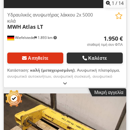
1
/
14
Υδραυλικός ανυψωτήρας λάκκου 2x 5000
κιλά
MWH
Atlas LT
1.950 €
Wiefelstede
1.893 km
σταθερή τιμή συν ΦΠΑ
Αιτηθείτε
Καλέστε
Κατάσταση:
καλή (μεταχειρισμένη)
, Ανυψωτική πλατφόρμα,
ανυψωτικό αυτοκινήτων, ανυψωτική συσκευή, ανυψωτικό
ασανσέρ, ανυψωτικό λάκκου, ανυψωτικό αξόνων, ανυψωτική
συσκευή φορτηγών, ανυψωτικό αξόνων Djdpfsikrpuox Ailskr -
Μικρή αγγελία
Κατασκευαστής: MWH Märkisches Werk Halver, ανυψωτική
συσκευή φορτηγών/ανυψωτικό λάκκου - Τύπος: Atlas LT -
Ικανότητα ανύψωσης: 2x 5000 kg - Ύψος ανύψωσης: 1600
mm - Λειτουργική πίεση: 60 bar - Αξεσουάρ: περιλαμβάνονται,
δείτε φωτογραφίες - Διαστάσεις μεταφοράς: 1000/940/Υ1400
mm - Συνολικό βάρος: 820 kg