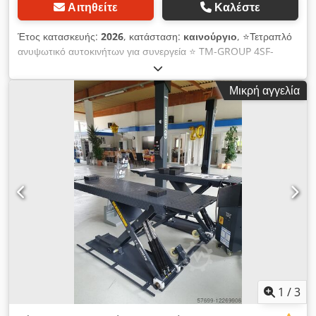
Αιτηθείτε
Καλέστε
Έτος κατασκευής:
2026
, κατάσταση:
καινούργιο
, ⭐️Τετραπλό
ανυψωτικό αυτοκινήτων για συνεργεία ⭐️ TM-GROUP 4SF-
4000B 4 Τόνων Αυτόματο ΓΙΑ ΕΥΘΥΓΡΑΜΜΙΣΗ / ΓΙΑ
ΓΕΩΜΕΤΡΙΑ ΥΨΗΛΗΣ ΠΟΙΟΤΗΤΑΣ ΛΑΔΙ ΚΑΙ ΣΕΤ
Μικρή αγγελία
ΕΓΚΑΤΑΣΤΑΣΗΣ ΔΩΡΕΑΝ Προδιαγραφές: ✅ Κατασκευαστής:
TM-GROUP ✅ Μέγιστο ανυψωτικό φορτίο: 4 τόνοι ✅ Τύπος:
Αυτόματο ✅ Σύνδεση: Από κάτω ✅ Τροφοδοσία: 400V
(προαιρετικά 230V) ✅ Χρόνος ανύψωσης: 60 δευτερόλεπτα ✅
Ύψος ανύψωσης: 1750 mm ✅ Τερματικός διακόπτης: Ναι ✅
Ισχύς κινητήρα: 2,2 kW ✅ Τηλεσκοπικοί ανυψωτήρες τύπου
rolling jack, επιτρέπουν ανύψωση επίσης στα μαρσπιέ του
αυτοκινήτου ✅ Πλάκες ευθυγράμμισης (με δυνατότητα
κλειδώματος) ✅ Θέσεις για περιστρεφόμενες πλάκες ✅
Αυτοκατερχόμενα ράμπες ανόδου ✅ Αυτόματες ασφάλειες που
δημιουργούν φυσικό εμπόδιο ασφαλείας ✅ Βίδες αγκύρωσης
συμπεριλαμβάνονται: Ναι ✅ Υδραυλικό λάδι 10L: δωρεάν ✅
Πληροί τις απαιτήσεις για πιστοποίηση UDT: Ναι ✅ Μήκος
ανόδου: 4250 mm ✅ Πλάτος ανόδου: 918-1118 mm Είναι
1
/
3
αυτό το ανυψωτικό κατάλληλο για μένα❓ Το αυτόματο