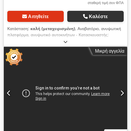
σταθερή τιμή συν ΦΠΑ
Αιτηθείτε
Καλέστε
Κατάσταση:
καλή (μεταχειρισμένη)
, Αναβατόριο, ανυψωτική
πλατφόρμα, ανυψωτικό αυτοκινήτων - Κατασκευαστής:
Nußbaum Dsdpodbfxkjfx Ailekr - Φορτίο ανύψωσης: περ.
1000 κιλά - Διαστάσεις βάσης: 740 x 420 mm - Μέγιστο ύψος
Μικρή αγγελία
ανύψωσης: περ. 1600 mm - Με χειριστήριο - Διαστάσεις:
3200/1930/Υ450 mm - Βάρος: 494 kg