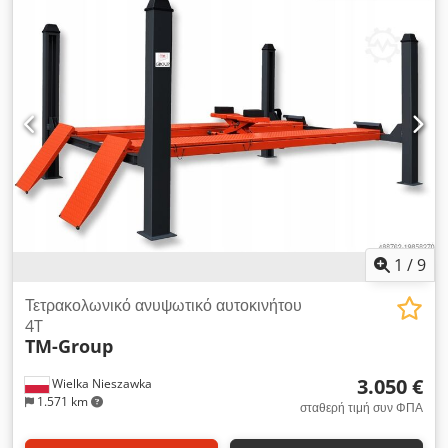
γερανός σε στύλο, γερανός εργασίας, αλυσίδα ανύψωσης
Dksdpfxezf E Egj Ailjr - Κατασκευαστής: Alfa Laval,
ανυψωτική συσκευή από διαχωριστή φυγοκέντρου (dekanter)
- Φορτίο ανύψωσης: 850 kg - Αρ.: 6123 2745 85 - Διαστάσεις
μεταφοράς: 1375/595/Υ255 mm - Βάρος: 73 kg
1
/
9
Τετρακολωνικό ανυψωτικό αυτοκινήτου
4T
TM-Group
3.050 €
Wielka Nieszawka
1.571 km
σταθερή τιμή συν ΦΠΑ