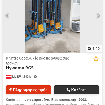
1
/
2
Κινητές υδραυλικές βάσεις ανύψωσης
τροχών
Hywema
RG5
Melk
1.149 km
Πληροφορίες τιμής
Καλέστε
Κατάσταση:
μεταχειρισμένο
, Έτος κατασκευής:
2008
,
Λειτουργικότητα:
πλήρως λειτουργικό
, αριθμός μηχανήματος/