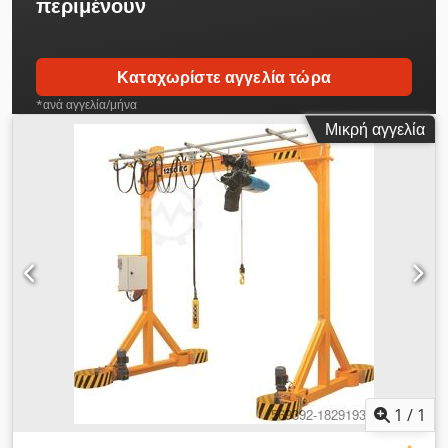
περιμένουν
Καταχωρίστε αγγελία τώρα
*ανά αγγελία/μήνα
Μικρή αγγελία
1
/
1