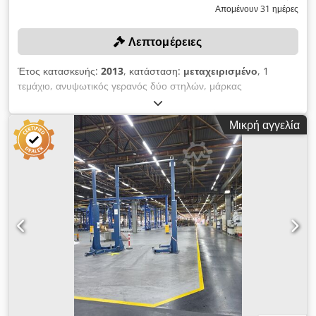
Απομένουν 31 ημέρες
Λεπτομέρειες
Έτος κατασκευής:
2013
, κατάσταση:
μεταχειρισμένο
, 1
τεμάχιο, ανυψωτικός γερανός δύο στηλών, μάρκας
NUSSBAUM, μοντέλο 230 SL Μέγιστο φορτίο: 3000 κιλά,
σειριακός αριθμός 348709, δυνατότητα αποσυναρμολόγησης
Μικρή αγγελία
Dsdpfezqatcox Ailjkr Χρώμα: όπως απεικονίζεται στις
φωτογραφίες, σύμφωνα με τις φωτογραφίες και την επιτόπια
επιθεώρηση Έτος κατασκευής: 2013 Κατάσταση:
μεταχειρισμένο