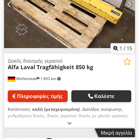
1
/
15
Δοκός διανομής γερανού
Alfa Laval
Tragfähigkeit 850 kg
Wiefelstede
1.893 km
Πληροφορίες τιμής
Καλέστε
Κατάσταση:
καλή (μεταχειρισμένη)
, Διατάξεις ανύψωσης,
ρυθμιζόμενη δοκός, δοκός γερανού, δοκός με γάντζο γερανού,
δοκός ανύψωσης, δοκός βαρέως τύπου, δοκός
εξισορρόπησης, ανυψωτική συσκευή, ανυψωτικό υλικών για
Μικρή αγγελία
ανυψωτικό μηχάνημα, γερανός αίθουσας, περιστρεφόμενος