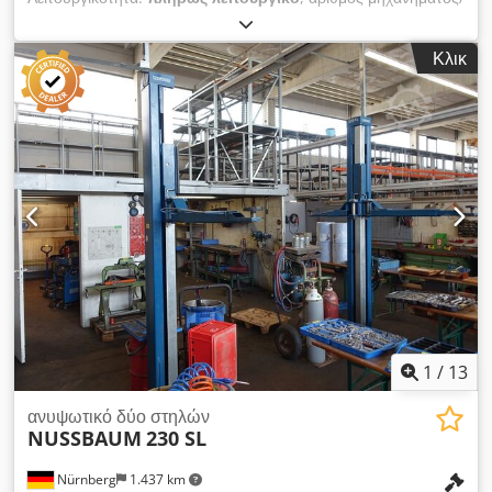
οχήματος:
43600
, ωφελιμο φορτίο:
5.000 κιλ
, Πωλούμε μια
καλά συντηρημένη, φορητή μονάδα ρυμούλκησης τροχών
Κλικ
Hywema, κατάλληλη για χρήση με 6 ρυμούλκες.
Dkodpozqtdbofx Ailor Συμπεριλαμβάνεται κιβώτιο ταχυτήτων
για 6 ρυμούλκες. Συνολική ανυψωτική ικανότητα: 30.000 kg
(όλες οι 6 ρυμούλκες). Η μονάδα έχει ανακαινιστεί και ελεγχθεί.
Μπορείτε να τη δοκιμάσετε και να την επιθεωρήσετε κατόπιν
συνεννόησης.
1
/
13
ανυψωτικό δύο στηλών
NUSSBAUM
230 SL
Nürnberg
1.437 km