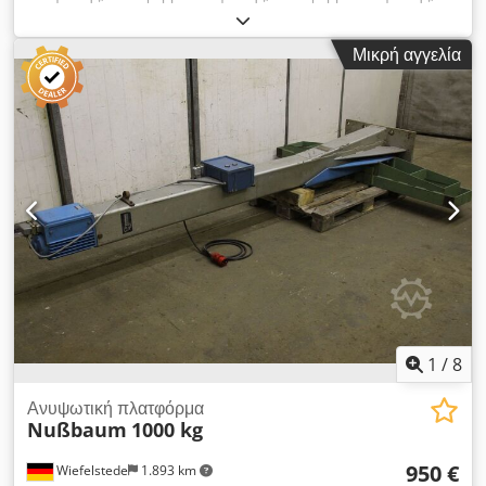
πλατφόρμα ανύψωσης αυτοκινήτου, πλατφόρμα ανύψωσης
ψαλιδιού, γέφυρα καθαρισμού, γέφυρα ψαλιδιού, συσκευή
Μικρή αγγελία
ανύψωσης, ανυψωτικό υλικού, συσκευή ανύψωσης
-Κατασκευαστής: Schmidt Handling, συσκευή ανύψωσης
-Ικανότητα φόρτωσης: 100 kg mm -Πλατφόρμα: 545 x 285
mm, κλίση -Διάσταση: 400/380 / H1260 mm -Βάρος: 205 kg
Dsdpfx Aisg N Tu Nslokr
1
/
8
Ανυψωτική πλατφόρμα
Nußbaum
1000 kg
950 €
Wiefelstede
1.893 km