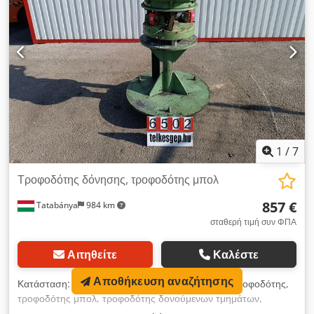
1
/
7
Τροφοδότης δόνησης, τροφοδότης μπολ
857 €
Tatabánya
984 km
σταθερή τιμή συν ΦΠΑ
Αιτηθείτε
Καλέστε
Αποθήκευση αναζήτησης
Κατάσταση:
καλή (μεταχειρισμένη)
, Δονητικός τροφοδότης,
τροφοδότης μπολ, τροφοδότης δονούμενων τμημάτων,
μεταχειρισμένος εξοπλισμός Συνολικές διαστάσεις: 910 x 940 x