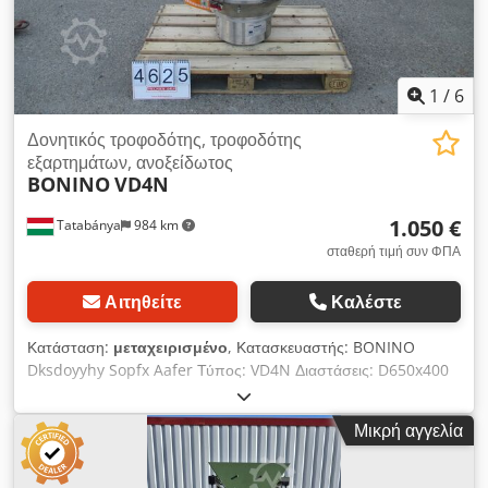
1
/
6
Δονητικός τροφοδότης, τροφοδότης
εξαρτημάτων, ανοξείδωτος
BONINO
VD4N
1.050 €
Tatabánya
984 km
σταθερή τιμή συν ΦΠΑ
Αιτηθείτε
Καλέστε
Κατάσταση:
μεταχειρισμένο
, Κατασκευαστής: BONINO
Dksdoyyhy Sopfx Aafer Τύπος: VD4N Διαστάσεις: D650x400
mm Ηλεκτρική ισχύς: 220V; 2,0 A Ισχύς: 0,5 kW; 3000 κύκλοι/
λεπτό
Μικρή αγγελία