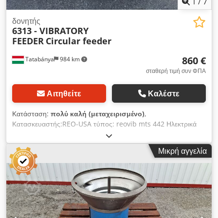
1
/
7
δονητής
6313 - VIBRATORY
FEEDER
Circular feeder
860 €
Tatabánya
984 km
σταθερή τιμή συν ΦΠΑ
Αιτηθείτε
Καλέστε
Κατάσταση:
πολύ καλή (μεταχειρισμένο)
,
Κατασκευαστής:REO-USA τύπος: reovib mts 442 Ηλεκτρικά
στοιχεία: 60 Hz, Διαστάσεις: 1,5 mm: 610 x 560 x 1180 mm
Dodot H Nk Nopfx Aafekr διάμετρος πλάκας: 330-380 mm
Μικρή αγγελία
βάρος: 223 kg