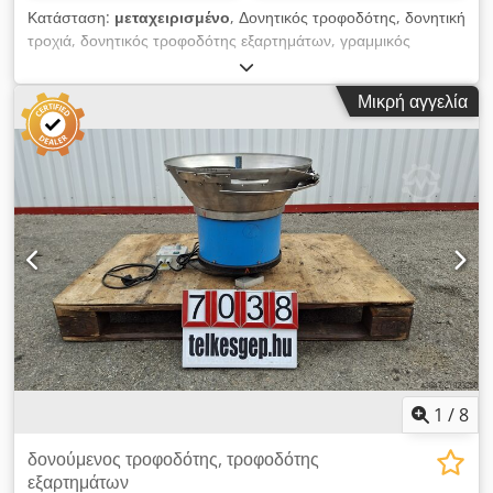
Κατάσταση:
μεταχειρισμένο
, Δονητικός τροφοδότης, δονητική
τροχιά, δονητικός τροφοδότης εξαρτημάτων, γραμμικός
δονητικός τροφοδότης, RNA SLL400-400, μεταχειρισμένο
μηχάνημα Κατασκευαστής: RNA Τύπος: SLL400-400 Συνολικές
Μικρή αγγελία
διαστάσεις: Πλάτος: 675 mm Βάθος: 690 mm Ύψος: 1600
mm Dkedpfx Aasyrti Ijfer Ηλεκτρικά στοιχεία: 230V; 0,60A;
120VA Διαστάσεις χοάνης: 500 x 495 mm Διαστάσεις
δονητικής τροχιάς: 500 x 100 x 70 mm
1
/
8
δονούμενος τροφοδότης, τροφοδότης
εξαρτημάτων