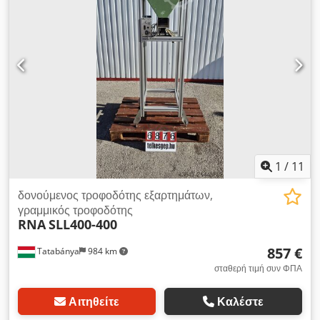
1
/
11
δονούμενος τροφοδότης εξαρτημάτων,
γραμμικός τροφοδότης
RNA
SLL400-400
857 €
Tatabánya
984 km
σταθερή τιμή συν ΦΠΑ
Αιτηθείτε
Καλέστε