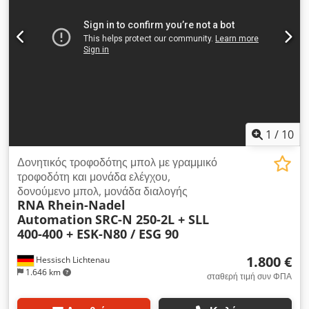
αποτελείται πάντα από δύο βασικά στοιχεία: 1) Δίσκος
διαχωρισμού, όπου γίνεται η προσανατολισμός των τεμαχίων
2) Κίνηση, η οποία μέσω μηχανικών ταλαντώσεων δημιουργεί
δονήσεις στον δίσκο διαχωρισμού και έτσι θέτει τα τεμάχια σε
κίνηση.
1
/
10
Δονητικός τροφοδότης μπολ με γραμμικό
τροφοδότη και μονάδα ελέγχου,
δονούμενο μπολ, μονάδα διαλογής
RNA Rhein-Nadel
Automation
SRC-N 250-2L + SLL
400-400 + ESK-N80 / ESG 90
1.800 €
Hessisch Lichtenau
1.646 km
σταθερή τιμή συν ΦΠΑ