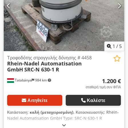
1
/
5
Τροφοδότης στρογγυλής δόνησης # 4458
Rhein-Nadel Automatisation
GmbH
SRC-N 630-1 R
1.200 €
Tatabánya
984 km
σταθερή τιμή συν ΦΠΑ
Αιτηθείτε
Καλέστε
Κατάσταση:
καλή (μεταχειρισμένη)
, Κατασκευαστής: Rhein-
Nadel Automatisation GmbH Type: SRC-N 630-1 R
Συχνότητα δόνησης: 50 Hz / 3000 min -1 Ηλεκτρική ισχύς: