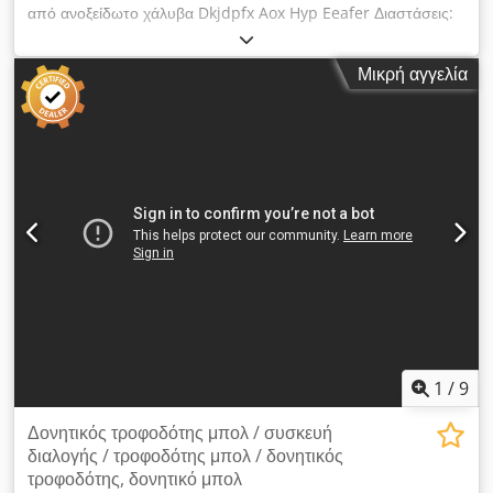
από ανοξείδωτο χάλυβα Dkjdpfx Aox Hyp Eeafer Διαστάσεις:
1900 x 890 x 200 mm
Μικρή αγγελία
1
/
9
Δονητικός τροφοδότης μπολ / συσκευή
διαλογής / τροφοδότης μπολ / δονητικός
τροφοδότης, δονητικό μπολ