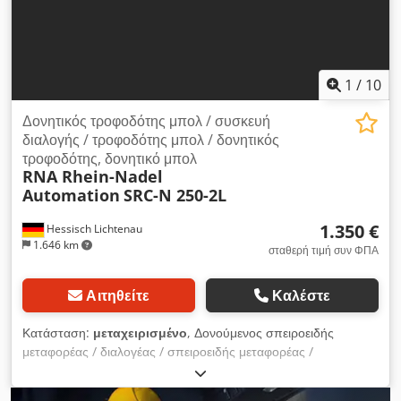
μεταφορέας χρησιμοποιήθηκε για την τροφοδοσία ασφαλειών
αυτοκινήτων Απαιτούμενος χώρος Ø x Υ: 300 x 260 mm
Βάρος: 14 kg καλή κατάσταση Ένας τροφοδότης μπολ
αποτελείται πάντα από δύο κύρια εξαρτήματα. 1) Λεκάνη
διαλογής, στην οποία ευθυγραμμίζονται τα εξαρτήματα 2)
1
/
10
Κινητήρας, ο οποίος δημιουργεί δονήσεις στο μπολ διαλογής
μέσω μηχανικών ταλαντώσεων και θέτει έτσι τα εξαρτήματα σε
Δονητικός τροφοδότης μπολ / συσκευή
κίνηση.
διαλογής / τροφοδότης μπολ / δονητικός
τροφοδότης, δονητικό μπολ
RNA Rhein-Nadel
Automation
SRC-N 250-2L
1.350 €
Hessisch Lichtenau
1.646 km
σταθερή τιμή συν ΦΠΑ
Αιτηθείτε
Καλέστε
Κατάσταση:
μεταχειρισμένο
, Δονούμενος σπειροειδής
μεταφορέας / διαλογέας / σπειροειδής μεταφορέας /
δονούμενος μεταφορέας RNA Δονούμενος κάδος, διαλογέας /
τροφοδότης βιδών με δονούμενο μεταφορέα για τεχνολογία