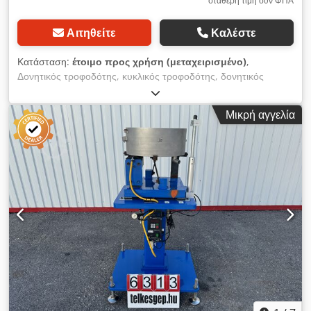
σταθερή τιμή συν ΦΠΑ
Αιτηθείτε
Καλέστε
Κατάσταση:
έτοιμο προς χρήση (μεταχειρισμένο)
,
Δονητικός τροφοδότης, κυκλικός τροφοδότης, δονητικός
τροφοδότης εξαρτημάτων 500 mm, μεταχειρισμένο μηχάνημα
Dksdpfx Aajxnc Svjfjr Κατασκευαστής: Gasco Τύπος: BVN 3
Μικρή αγγελία
Συνολικές διαστάσεις: Πλάτος: 580 mm Βάθος: 580 mm
Ύψος: 460 mm Ηλεκτρικά στοιχεία: 230 V, 1,6 A, 368 W
Διάμετρος δοχείου: 330–500 mm