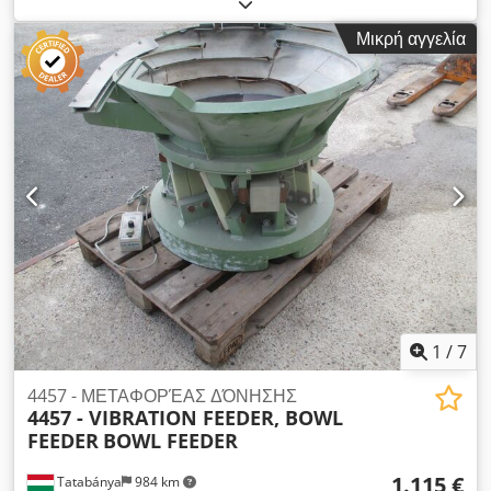
δονούμενων εξαρτημάτων, μεταχειρισμένο μηχάνημα
Κατασκευαστής: Gasco Τύπος: GASCO: BVN4 F130 ΤΎΠΟΣ:
Μικρή αγγελία
BVN4 F130 Συνολικές διαστάσεις: 750x750x600 mm
Διαστάσεις λεκάνης: διάμετρος 700x22 mm Dodpfx Ajvca
Axsafjkr Ηλεκτρικά στοιχεία: Κάρτα με μέγεθος 230V; 2.5A;
575W Χωρίς χειριστήριο
1
/
7
4457 - ΜΕΤΑΦΟΡΈΑΣ ΔΌΝΗΣΗΣ
4457 - VIBRATION FEEDER, BOWL
FEEDER
BOWL FEEDER
1.115 €
Tatabánya
984 km