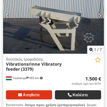
1
/
7
δονητικός τροφοδότης
Vibrationsrinne Vibratory
feeder
(3379)
1.500 €
Tatabánya
983 km
σταθερή τιμή συν ΦΠΑ
Αιτηθείτε
Καλέστε
Κατάσταση:
έτοιμο προς χρήση (μεταχειρισμένο)
, Δοχείο