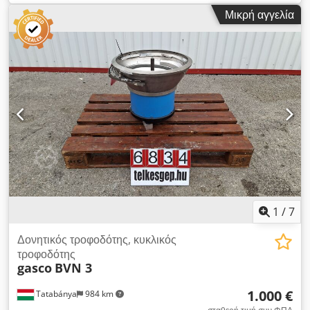
220 V Διάμετρος τυμπάνου: 900mm Ρυθμιζόμενη δόνηση
Μικρή αγγελία
Dodjgth U Ijpfx Aafokr
1
/
7
Δονητικός τροφοδότης, κυκλικός
τροφοδότης
gasco
BVN 3
1.000 €
Tatabánya
984 km