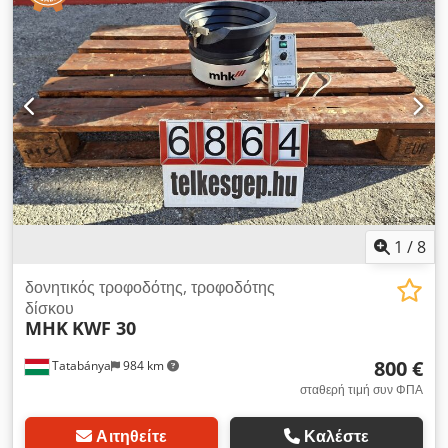
1
/
8
δονητικός τροφοδότης, τροφοδότης
δίσκου
MHK
KWF 30
800 €
Tatabánya
984 km
σταθερή τιμή συν ΦΠΑ
Αιτηθείτε
Καλέστε