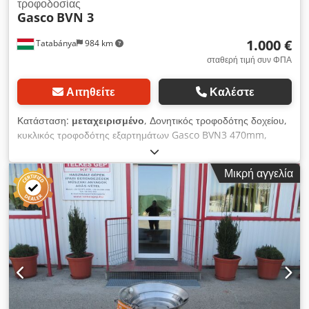
τροφοδοσίας
Gasco
BVN 3
1.000 €
Tatabánya
984 km
σταθερή τιμή συν ΦΠΑ
Αιτηθείτε
Καλέστε
Κατάσταση:
μεταχειρισμένο
, Δονητικός τροφοδότης δοχείου,
κυκλικός τροφοδότης εξαρτημάτων Gasco BVN3 470mm,
μεταχειρισμένο μηχάνημα Κατασκευαστής: Gasco Τύπος:
BVN3 Συνολικές διαστάσεις: 555 x 535 x 400 mm Μέγεθος
Μικρή αγγελία
δοχείου: 470 x 250 mm Dksdpfxsy R S I Ij Aafor Ηλεκτρικά
στοιχεία: 230 V, 1,6A