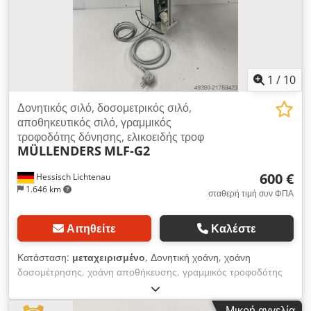
1
/
10
Δονητικός σιλό, δοσομετρικός σιλό,
αποθηκευτικός σιλό, γραμμικός
τροφοδότης δόνησης, ελικοειδής τροφ
MÜLLENDERS
MLF-G2
600 €
Hessisch Lichtenau
1.646 km
σταθερή τιμή συν ΦΠΑ
Αιτηθείτε
Καλέστε
Κατάσταση:
μεταχειρισμένο
, Δονητική χοάνη, χοάνη
δοσομέτρησης, χοάνη αποθήκευσης, γραμμικός τροφοδότης
δόνησης, σύστημα διαλογής Σπειροειδής δονητικός
τροφοδότης, δονητικός τροφοδότης/σπειροειδής τροφοδότης
Μικρή αγγελία