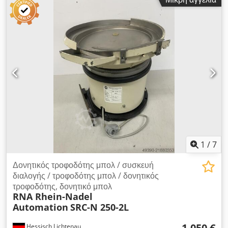
Δονητικό δοχείο, τροφοδοσία βιδών με δονητικό τροφοδότη για
τεχνολογία βιδώματος Σύστημα τροφοδοσίας, συσκευή
τροφοδοσίας Dedpfx Aoy E T Dteafskr Κατασκευαστής:
MÜLLENDERS Τύπος: MLF-G2 Έτος κατασκευής: περ. 2000
Όγκος χοάνης: περ. 4 λίτρα Συχνότητα ταλάντωσης: 6000 Hz.
Τάση ελέγχου: 24 Volt DC (απαιτείται εξωτερικό τροφοδοτικό)
Ηλεκτρική σύνδεση: 230 Volt, 50 Hz - Για τα σήματα έναρξης/
διακοπής απαιτείται εξωτερική παροχή 24 VDC (ο ρυθμιστής
δεν διαθέτει εσωτερικό τροφοδοτικό 24VDC). - Ρυθμιστική
μονάδα REO τύπος Reovib RS6 439-459 για ρυθμιζόμενη
ταχύτητα δόνησης - Χοάνη από ανοξείδωτο ατσάλι, ανοιχτή
προς τα πίσω - Βάση από σύστημα προφίλ αλουμινίου
Διαστάσεις (Μ x Π x Υ): 380 x 210 x 700 mm Βάρος: 20,5 kg
Σε καλή κατάσταση
1
/
7
Δονητικός τροφοδότης μπολ / συσκευή
διαλογής / τροφοδότης μπολ / δονητικός
τροφοδότης, δονητικό μπολ
RNA Rhein-Nadel
Automation
SRC-N 250-2L
1.050 €
Hessisch Lichtenau