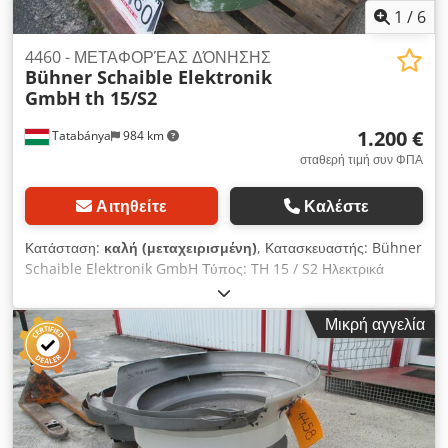
1
/
6
4460 - ΜΕΤΑΦΟΡΈΑΣ ΔΌΝΗΣΗΣ
Bühner Schaible Elektronik
GmbH
th 15/S2
1.200 €
Tatabánya
984 km
σταθερή τιμή συν ΦΠΑ
Αιτηθείτε
Καλέστε
Κατάσταση:
καλή (μεταχειρισμένη)
, Κατασκευαστής: Bühner
Schaible Elektronik GmbH Τύπος: TH 15 / S2 Ηλεκτρικά
δεδομένα: 230 V / 50-60 Hz / 6A Διάμετρος: 900 mm Dkodpfx
Ash Dimnsafsr
Μικρή αγγελία