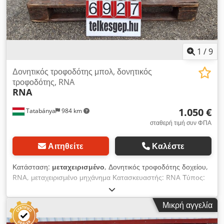
condition
1
/
9
Δονητικός τροφοδότης μπολ, δονητικός
τροφοδότης, RNA
RNA
1.050 €
Tatabánya
984 km
σταθερή τιμή συν ΦΠΑ
Αιτηθείτε
Καλέστε
Κατάσταση:
μεταχειρισμένο
, Δονητικός τροφοδότης δοχείου,
RNA, μεταχειρισμένο μηχάνημα Κατασκευαστής: RNA Τύπος:
— Συνολικές διαστάσεις: Πλάτος: 750 mm Βάθος: 680 mm
Dksdpfxeyn Rntj Aafjr Ύψος: 450 mm Ηλεκτρικά στοιχεία:
Μικρή αγγελία
230V; 6A; 50Hz Διάμετρος δοχείου: 350–640 mm