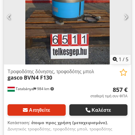
1
/
5
Τροφοδότης δόνησης, τροφοδότης μπολ
gasco
BVN4 F130
857 €
Tatabánya
984 km
σταθερή τιμή συν ΦΠΑ
Αιτηθείτε
Καλέστε
Κατάσταση:
έτοιμο προς χρήση (μεταχειρισμένο)
,
Δονητικός τροφοδότης, τροφοδότης μπολ, τροφοδότης