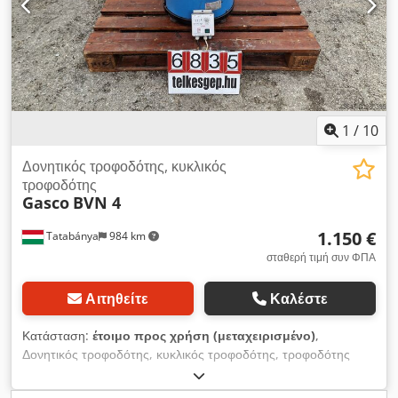
1
/
10
Δονητικός τροφοδότης, κυκλικός
τροφοδότης
Gasco
BVN 4
1.150 €
Tatabánya
984 km
σταθερή τιμή συν ΦΠΑ
Αιτηθείτε
Καλέστε
Κατάσταση:
έτοιμο προς χρήση (μεταχειρισμένο)
,
Δονητικός τροφοδότης, κυκλικός τροφοδότης, τροφοδότης
τμημάτων με δόνηση 640 mm, μεταχειρισμένο μηχάνημα
Κατασκευαστής: Gasco Τύπος: BVN 4 Συνολικές διαστάσεις: