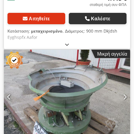
σταθερή τιμή συν ΦΠΑ
Αιτηθείτε
Καλέστε
Κατάσταση:
μεταχειρισμένο
, Διάμετρος: 900 mm Dkjdsh
Eyghspfx Aafor
Μικρή αγγελία