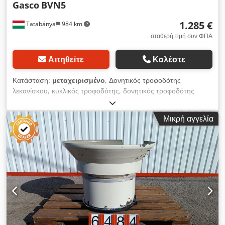
Gasco
BVN5
1.285 €
Tatabánya
984 km
σταθερή τιμή συν ΦΠΑ
Αιτηθείτε
Καλέστε
Κατάσταση:
μεταχειρισμένο
, Δονητικός τροφοδότης
λεκανίσκου, κυκλικός τροφοδότης, δονητικός τροφοδότης
εξαρτημάτων Gasco BVN5 470mm, μεταχειρισμένο μηχάνημα
Κατασκευαστής: Gasco Τύπος: BVN5 Διαστάσεις: 545 x 555 x
Μικρή αγγελία
400 mm Dkjdpoy Sbq Ijfx Aafor Μέγεθος λεκάνης/δοχείου D,
d: 490 mm, 250 mm Βάρος: 61 kg Ηλεκτρικά στοιχεία: 230 V,
1,6 A