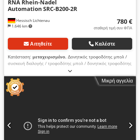
RNA Rhein-Nadel
Automation
SRC-B200-2R
780 €
Hessisch Lichtenau
1.646 km
σταθερή τιμή συν ΦΠΑ
Αιτηθείτε
Καλέστε
Κατάσταση:
μεταχειρισμένο
, Δονητικός τροφοδότης μπολ /
συσκευή διαλογής / τροφοδότης μπολ / δονητικός τροφοδότης
RNA Δονητικός τροφοδότης μπολ, συσκευή διαλογής /
τροφοδότης κοχλία με δονητικό τροφοδότη για τεχνολογία
Μικρή αγγελία
βιδώματος Σύστημα τροφοδοσίας, συσκευή τροφοδοσίας
Κατασκευαστής: RNA Rhein-Nadel Automation GmbH Τύπος
SRC-B200-2R Έτος κατασκευής: περίπου 2000 Διάμετρος
δοχείου κορυφής: 300 mm Dodpju Ailgefx Aafekr Διάμετρος
μπολ στο κάτω μέρος: 180 mm Εσωτερικό ύψος λεκάνης:
περίπου 45 mm Πλάτος διαδρομής διαλογής: περίπου 5 mm
Συνολικό ύψος (κίνηση + μπολ με τροχιά διαλογής): 260 mm
Σύνδεση δικτύου: 230 Volt, 50 Hz. - Μονάδα ελέγχου RNA,
τύπου ESG 90 για ρυθμιζόμενη ταχύτητα δόνησης - Ο