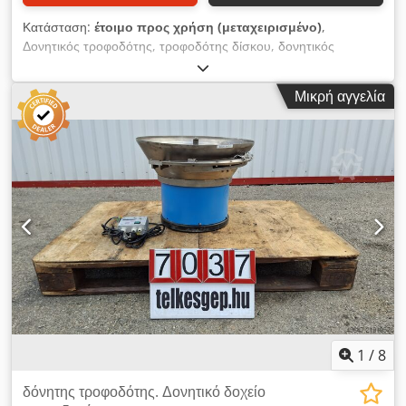
Κατάσταση:
έτοιμο προς χρήση (μεταχειρισμένο)
,
Δονητικός τροφοδότης, τροφοδότης δίσκου, δονητικός
τροφοδότης εξαρτημάτων, μεταχειρισμένο μηχάνημα
Κατασκευαστής: MHK Τύπος: KWF 30 Συνολικές διαστάσεις:
Μικρή αγγελία
Πλάτος: 300 mm Βάθος: 300 mm Ύψος: 220 mm Ηλεκτρικά
στοιχεία: 230V, 50Hz, 6A Μέγεθος δίσκου: 190–260 mm
Dsdpfx Aajyyckrofokr
1
/
8
δόνητης τροφοδότης. Δονητικό δοχείο