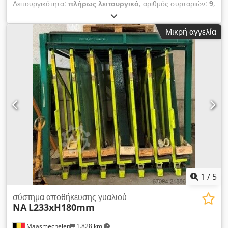
Λειτουργικότητα:
πλήρως λειτουργικό
, αριθμός συρταριών:
9
,
συνολικό ύψος:
2.150 χιλ.
, συνολικό πλάτος:
1.610 χιλ.
,
συνολικό μήκος:
3.850 χιλ.
, μήκος περονών:
90 χιλ.
,
Μικρή αγγελία
Χειροκίνητη αποθήκευση με 9 θέσεις για λαμαρίνες
L3250xH1700mm, κάθε ράφι διαθέτει βάση 9εκ και
χωρητικότητα 500kg. Εξωτερικές διαστάσεις +/-:
Μ3850xΠ1610xΥ2150mm Dsdpfx Anjy N Tdhe Eekr
1
/
5
σύστημα αποθήκευσης γυαλιού
NA
L233xH180mm
Maasmechelen
1.828 km