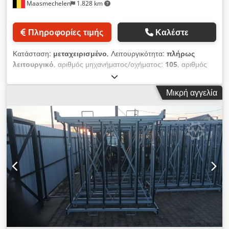
Maasmechelen
1.828 km
εταιρεία μας προμηθεύει ράφια αποθήκευσης υαλοπινάκων
εντός ΕΕ και διεθνώς.
Πληροφορίες τιμής
Καλέστε
Κατάσταση:
μεταχειρισμένο
, Λειτουργικότητα:
πλήρως
λειτουργικό
, αριθμός μηχανήματος/οχήματος:
105
, αριθμός
συρταριών:
12
, συνολικό πλάτος:
6.000 χιλ.
, Αποθήκευση
Jumbo 12 θέσεων 10 χειροκίνητα μετακινούμενα ράφια με
Μικρή αγγελία
τακάκια 150mm + 2 σταθερές θέσεις με τακάκια 350mm
(10.000Kg το καθένα) Διαθέσιμο από απόθεμα (έτοιμο για
μεταφορά, πλήρες φορτίο) Dedpowu N D Ijfx An Eekr