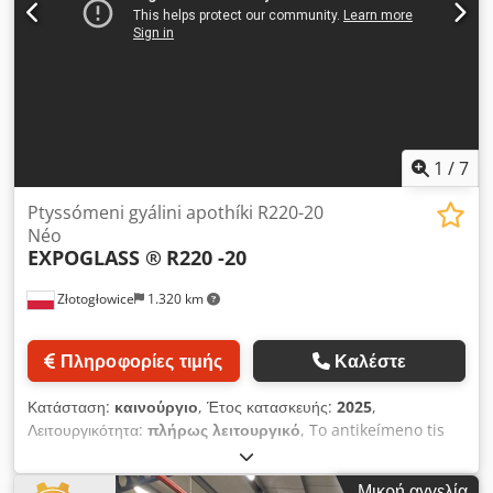
enkatastísoun to ráfi stis enkatastáseis tou peláti se óli tin
Evrópi. Dedegd Ilyspfx An Ejkr
1
/
7
Ptyssómeni gyálini apothíki R220-20
Néo
EXPOGLASS ®
R220 -20
Złotogłowice
1.320 km
Πληροφορίες τιμής
Καλέστε
Κατάσταση:
καινούργιο
, Έτος κατασκευής:
2025
,
Λειτουργικότητα:
πλήρως λειτουργικό
, To antikeímeno tis
pólisis eínai mia néa gyálini apothíki paragogís mas.
Apothíki 20 syrtarión, syrómeni gia gyálina koutiá 2800 kg
Μικρή αγγελία