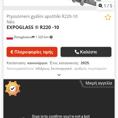
1
/
5
Ptyssómeni gyálini apothíki R220-10
Néo
EXPOGLASS ®
R220 -10
Złotogłowice
1.320 km
Πληροφορίες τιμής
Καλέστε
Κατάσταση:
καινούργιο
, Έτος κατασκευής:
2025
,
Λειτουργικότητα:
πλήρως λειτουργικό
, αριθμός συρταριών:
10
, διάρκεια εγγύησης:
12 μήνες
, To antikeímeno tis pólisis
eínai mia néa gyálini apothíki paragogís mas. Apothíki 10
Μικρή αγγελία
syrtarión, syrómeni gia gyálina koutiá 2500 kg (160 x 255).
Cheirokínita epektásimi schára, parágoume epísis
ilektroniká epektásima ráfia. Arithmós syrtarión, mégethos
análoga me tis anánkes ton pelatón. Ta syrtária glistroún
páno apó mia epípedi rávdo (plevrá fórtosis) gia na
apofefchtheí i ptósi. Oi technikoí mas boroún na