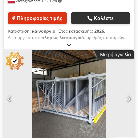
Złotogłowice
1.320 km
Πληροφορίες τιμής
Καλέστε
Κατάσταση:
καινούργιο
, Έτος κατασκευής:
2026
,
Λειτουργικότητα:
πλήρως λειτουργικό
, αριθμός συρταριών:
26
, διάρκεια εγγύησης:
12 μήνες
, ΕΞΑΓΟΜΕΝΟ ΡΑΦΙ ΓΙΑ
ΑΠΟΘΗΚΕΥΣΗ ΥΑΛΟΠΙΝΑΚΩΝ Μ80-26 ΕΤΟΣ ΚΑΤΑΣΚΕΥΗΣ
Μικρή αγγελία
2026 / ΚΑΙΝΟΥΡΓΙΟ Είμαστε κατασκευαστές εξαγόμενων
ραφιών για την αποθήκευση υαλοπινάκων (κιβώτια με γυαλί) ή
άλλων πλακοειδών υλικών (λαμαρίνα, συνθετικός χαλαζίας,
πολυκαρβονικό, ξύλινες πλάκες επίπλων). Τα ράφια μας
σχεδιάζονται και κατασκευάζονται εξ ολοκλήρου από την
εταιρεία μας στην Πολωνία. Τα υλικά που χρησιμοποιούμε για
την κατασκευή των ραφιών μας διαθέτουν τα απαραίτητα
πιστοποιητικά αντοχής και υπόκεινται σε συνεχή ποιοτικό
έλεγχο. Το ράφι αποτελείται από εξαγόμενα, ελαφρώς κεκλιμένα
συρτάρια. Το ράφι επιτρέπει εξοικονόμηση έως και 75% του
αποθηκευτικού χώρου, αφού όλα τα διαμερίσματα είναι
παράλληλα μεταξύ τους και μόνο 10 χιλιοστά χωρίζουν το ένα
από το άλλο. Στη γκάμα μας διαθέτουμε εκδόσεις ραφιών με