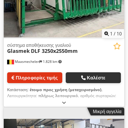
1
/
10
σύστημα αποθήκευσης γυαλιού
Glasmek
DLF 3250x2550mm
Maasmechelen
1.828 km
Πληροφορίες τιμής
Καλέστε
Κατάσταση:
έτοιμο προς χρήση (μεταχειρισμένο)
,
Λειτουργικότητα:
πλήρως λειτουργικό
, αριθμός συρταριών:
16
, συνολικό ύψος:
2.570 χιλ.
, συνολικό πλάτος:
3.500 χιλ.
,
συνολικό μήκος:
5.850 χιλ.
, Ράφι ημι-αυτόματης αποθήκευσης
Μικρή αγγελία
για λαμαρίνες με 16 θέσεις, L3250x2550mm Dodpfxoy N S
Tuo An Ejkr Οι θέσεις 1, 12, 13, 14, 15 διαθέτουν βάση 25 εκ.,
ενώ οι θέσεις 2 έως 11 διαθέτουν βάση 8 εκ. Εξωτερικές