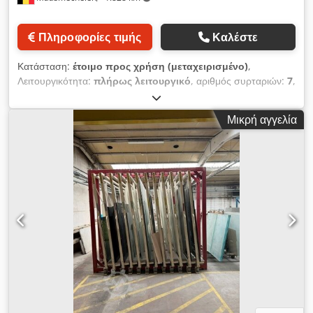
Πληροφορίες τιμής
Καλέστε
Κατάσταση:
έτοιμο προς χρήση (μεταχειρισμένο)
,
Λειτουργικότητα:
πλήρως λειτουργικό
, αριθμός συρταριών:
7
,
συνολικό ύψος:
2.450 χιλ.
, συνολικό πλάτος:
2.650 χιλ.
,
συνολικό μήκος:
2.950 χιλ.
, μήκος περονών:
250 χιλ.
, Πολύ
Μικρή αγγελία
ισχυρή κατασκευή ραφιού αποθήκευσης με 7 θέσεις για φύλλα
διαστάσεων L2330xH1800mm—κάθε ράφι έχει βάση 25cm.
Dksdpfx Ansy N Tavs Eer Για μεταφορά απαιτείται πλάτος
W2700mm, η κατασκευή είναι συγκολλημένη! Συνολικές
εξωτερικές διαστάσεις: L2950xW2650xH2450mm.