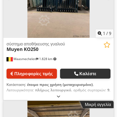
σε μεγαλύτερες ποσότητες! Ρωτήστε για διαθεσιμότητα!
1
/
9
σύστημα αποθήκευσης γυαλιού
Muyen
KO250
Maasmechelen
1.828 km
Πληροφορίες τιμής
Καλέστε
Κατάσταση:
έτοιμο προς χρήση (μεταχειρισμένο)
,
Λειτουργικότητα:
πλήρως λειτουργικό
, αριθμός συρταριών:
9
,
συνολικό ύψος:
2.150 χιλ.
, συνολικό πλάτος:
1.610 χιλ.
,
συνολικό μήκος:
3.850 χιλ.
, μήκος περονών:
90 χιλ.
,
Μικρή αγγελία
Χειροκίνητη αποθήκευση με 9 θέσεις για λαμαρίνες
L3250xH1700mm, κάθε ράφι διαθέτει βάση 9εκ και