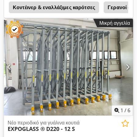
aftó, boreíte na exoikonomísete éos kai 75% tou chórou,
Κοντέινερ & εναλλάξιμες καρότσες
Γερανοί αι
epeidí óla ta syrtária eínai parállila metaxý tous kai eínai
fthiná móno 10 chiliostá. Prosféroume diáfores ekdóseis
Μικρή αγγελία
kai choritikótita fórtosis, kai metá apó allagés stin katástasi
leitourgías, mia apothíki me diaforetikés paramétrous, to
átomo kai tis synthíkes ton epithymión sas. To periodikó
synistátai idiaítera se gyalí, pétra, épipla kai diafimistikés
etaireíes kai exartátai epísis apó tin programmatisméni
periochí kalliérgeias.
1
/
6
Νέο περιοδικό για γυάλινα κουτιά
EXPOGLASS ®
D220 - 12 S