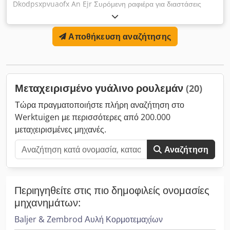
Dkodpsxpvuaofx An Ejr Συρόμενη ραφιέρα για διαστάσεις
γυαλιού 170×380 εκ. 10 συρτάρια Διαστάσεις: 213 εκ. Υ x 247
εκ. Π x 443 εκ. Β
Αποθήκευση αναζήτησης
Μεταχειρισμένο γυάλινο ρουλεμάν
(20)
Τώρα πραγματοποιήστε πλήρη αναζήτηση στο
Werktuigen με περισσότερες από 200.000
μεταχειρισμένες μηχανές.
Αναζήτηση
Περιηγηθείτε στις πιο δημοφιλείς ονομασίες
μηχανημάτων:
Baljer & Zembrod Αυλή Κορμοτεμαχίων