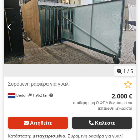
διαστάσεις περίπου L5850xΠ3500xΥ2565mm (Υδραυλικός
μηχανισμός)
1
/
5
Συρόμενη ραφιέρα για γυαλί
2.000 €
Bedum
1.962 km
σταθερή τιμή Ο ΦΠΑ δεν μπορεί να
εκπεμφθεί ξεχωριστά
Αιτηθείτε
Καλέστε
Κατάσταση:
μεταχειρισμένο
, Συρόμενη ραφιέρα για γυαλί