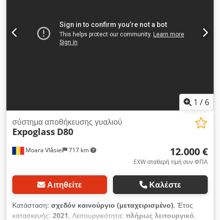
1
/
6
σύστημα αποθήκευσης γυαλιού
Expoglass
D80
12.000 €
Moara Vlăsiei
717 km
EXW σταθερή τιμή συν ΦΠΑ
Αιτηθείτε
Καλέστε
Κατάσταση:
σχεδόν καινούργιο (μεταχειρισμένο)
, Έτος
κατασκευής:
2021
, Λειτουργικότητα:
πλήρως λειτουργικό
,