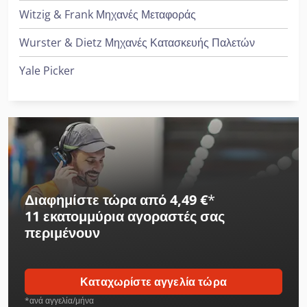
Witzig & Frank Μηχανές Μεταφοράς
Wurster & Dietz Μηχανές Κατασκευής Παλετών
Yale Picker
Διαφημίστε τώρα από 4,49 €
*
11 εκατομμύρια αγοραστές
σας
περιμένουν
Καταχωρίστε αγγελία τώρα
*ανά αγγελία/μήνα