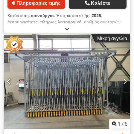
Πληροφορίες τιμής
Καλέστε
Κατάσταση:
καινούργιο
, Έτος κατασκευής:
2025
,
Λειτουργικότητα:
πλήρως λειτουργικό
, αριθμός συρταριών:
10
, διάρκεια εγγύησης:
12 μήνες
, ΡΑΦΙ ΜΕ ΕΞΩΣΙΜΕΣ
ΘΗΚΕΣ ΓΙΑ ΑΠΟΘΗΚΕΥΣΗ ΥΑΛΟΣΕΛΙΔΩΝ D220-10 ΕΤΟΣ
Μικρή αγγελία
ΚΑΤΑΣΚΕΥΗΣ 2026 / ΕΝΤΕΛΩΣ ΚΑΙΝΟΥΡΓΙΟ Είμαστε
κατασκευαστές εξώσιμων ραφιών για την αποθήκευση
υαλοπινάκων (κιβώτια με γυαλί) ή άλλων πλακοειδών υλικών
(λαμαρίνα, χαλαζίας, πολυκαρβονικό, πλακέτες επίπλων).
Dkedpfjhcipgox An Ejr Τα ράφια μας έχουν αναπτυχθεί και
κατασκευαστεί εξ ολοκλήρου από την εταιρεία μας στην
Πολωνία. Τα υλικά που χρησιμοποιούμε είναι πιστοποιημένα
ως προς την αντοχή τους και υπόκεινται σε συνεχή ποιοτικό
έλεγχο. Το ράφι αποτελείται από εξώσιμα, ελαφρώς κεκλιμένα
συρτάρια. Το ράφι επιτρέπει εξοικονόμηση χώρου
αποθήκευσης έως και 75%, καθώς όλα τα διαμερίσματα είναι
τοποθετημένα παράλληλα μεταξύ τους και απέχουν μόλις 10
mm το ένα από το άλλο. Στην γκάμα μας διαθέτουμε ράφια σε
διάφορες διαστάσεις και αντοχές φορτίου. Μετά από
1
/
6
συνεννόηση, μπορούμε να κατασκευάσουμε ράφι με