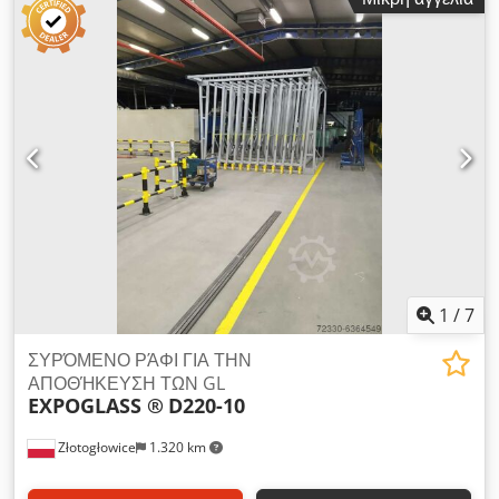
(321 x 255). Cheirokínita epektásimi schára, parágoume
epísis ilektroniká epektásima ráfia. Arithmós syrtarión,
mégethos análoga me tis anánkes ton pelatón. Ta syrtária
glistroún páno apó mia epípedi rávdo (plevrá fórtosis) gia
na apofefchtheí i ptósi. Oi technikoí mas boroún na
enkatastísoun to ráfi stis enkatastáseis tou peláti se óli tin
Evrópi. Dsdpsf Thtrefx An Eskr
1
/
7
ΣΥΡΌΜΕΝΟ ΡΆΦΙ ΓΙΑ ΤΗΝ
ΑΠΟΘΉΚΕΥΣΗ ΤΩΝ GL
EXPOGLASS ®
D220-10
Złotogłowice
1.320 km