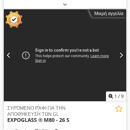
αριθμός συρταριών:
50
, Σύστημα αποθήκευσης γυαλιού, 50
θέσεις, σχεδόν καινούργιο, μάρκα Expoglass, διαθέσιμο
Μικρή αγγελία
Dkodpfx Aezha R Aon Eor
1
/
9
ΣΥΡΌΜΕΝΟ ΡΆΦΙ ΓΙΑ ΤΗΝ
ΑΠΟΘΉΚΕΥΣΗ ΤΩΝ GL
EXPOGLASS ®
M80 - 26 S