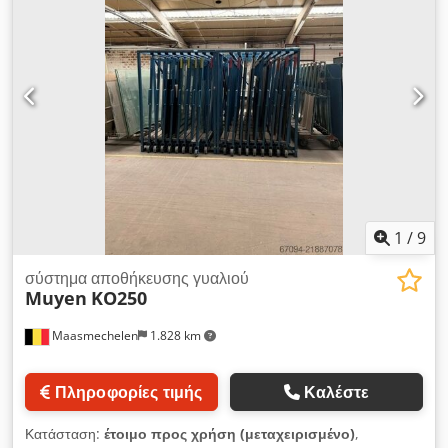
χωρητικότητα 500kg. Dedpfx Aoy N Thgjn Eekr Εξωτερικές
διαστάσεις +/-: Μ3850xΠ1610xΥ2150mm
1
/
9
σύστημα αποθήκευσης γυαλιού
Muyen
KO250
Maasmechelen
1.828 km
Πληροφορίες τιμής
Καλέστε
Κατάσταση:
έτοιμο προς χρήση (μεταχειρισμένο)
,