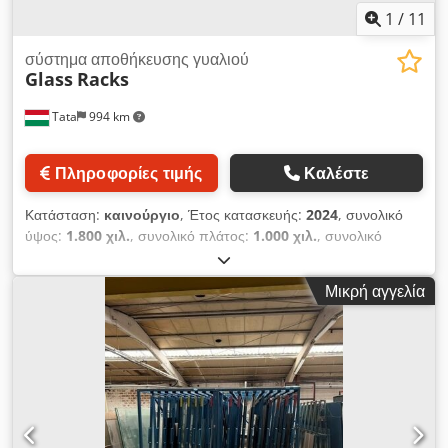
1
/
11
σύστημα αποθήκευσης γυαλιού
Glass
Racks
Tata
994 km
Πληροφορίες τιμής
Καλέστε
Κατάσταση:
καινούργιο
, Έτος κατασκευής:
2024
, συνολικό
ύψος:
1.800 χιλ.
, συνολικό πλάτος:
1.000 χιλ.
, συνολικό
μήκος:
2.000 χιλ.
, Ράφι αποθήκευσης γυαλιού κατάλληλο για
αποθήκευση και μεταφορά γυαλιού και άλλων επίπεδων
Μικρή αγγελία
υλικών. Χωρητικότητα φόρτωσης: 2000Kg Μήκος: 2000mm
Dkedpexddchjfx An Eor Πλάτος: 1000mm Με κατάλληλη
γωνία κλίσης. Τα ράφια είναι κατάλληλα για γερανούς, με σημεία
ανάρτησης για ανύψωση από πάνω. Με λαστιχένια
προστατευτικά επιθέματα για αποφυγή ζημιών στο
αποθηκευμένο γυαλί ή άλλα υλικά. Υπάρχει χώρος για πιρούνι
περονοφόρου στο κάτω μέρος. Τα ράφια είναι ολοκαίνουργια,
διαθέτουν πιστοποίηση CE και πινακίδα δεδομένων. Έκπτωση