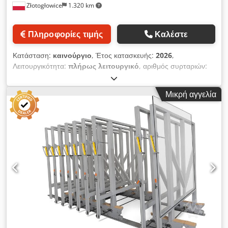
Złotogłowice
1.320 km
Πληροφορίες τιμής
Καλέστε
Κατάσταση:
καινούργιο
, Έτος κατασκευής:
2026
,
Λειτουργικότητα:
πλήρως λειτουργικό
, αριθμός συρταριών:
12
, διάρκεια εγγύησης:
12 μήνες
, Το αντικείμενο της πώλησης
είναι μια αποθήκη αποθήκευσης γυάλινων υαλοπινάκων (321
Μικρή αγγελία
cm x 255 cm) σε κουτιά (12 x 2500 kg): γυαλί, βαφές χαλαζία,
πολυανθρακικό, σανίδες επίπλων, πέτρα ή άλλα υλικά
σανίδων. Το περιοδικό έχει τη μορφή συρόμενων, ελαφρώς
κεκλιμένων συρταριών. Dkjdpjf Sqf Usfx An Ejr Χάρη σε αυτό,
μπορείτε να εξοικονομήσετε έως και 75% του χώρου, επειδή
όλα τα συρτάρια είναι παράλληλα μεταξύ τους και απέχουν
μόνο 10 χιλιοστά. Προσφέρουμε διάφορες διαστάσεις και
εκδόσεις χωρητικότητας, ενώ μετά από διαβούλευση, είμαστε
επίσης σε θέση να παράγουμε μια αποθήκη με διαφορετικές
παραμέτρους, λαμβάνοντας υπόψη τις ατομικές σας συνθήκες
και επιθυμίες. Συνιστούμε το περιοδικό σε εταιρείες γυαλιού,
πέτρας, επίπλων και διαφημίσεων, οι οποίες ενδιαφέρονται για
την αποτελεσματική χρήση του χώρου τους.