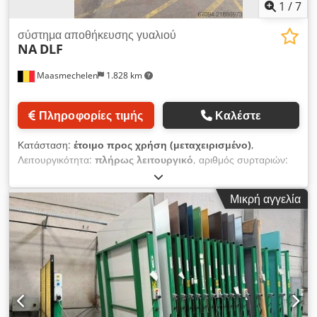
1
/
7
σύστημα αποθήκευσης γυαλιού
NA
DLF
Maasmechelen
1.828 km
Πληροφορίες τιμής
Καλέστε
Κατάσταση:
έτοιμο προς χρήση (μεταχειρισμένο)
,
Λειτουργικότητα:
πλήρως λειτουργικό
, αριθμός συρταριών:
12
, συνολικό ύψος:
2.770 χιλ.
, συνολικό πλάτος:
3.140 χιλ.
,
συνολικό μήκος:
3.850 χιλ.
, μήκος περονών:
135 χιλ.
,
Μικρή αγγελία
Χειροκίνητη αποθήκη φύλλων 12 θέσεων L3250x2250mm,
κάθε ράφι με υπόστρωμα 13,5cm. Εξωτερικές διαστάσεις: +/-
L4200xW3140xH2770mm. Dksdsy N S U Sepfx An Eor