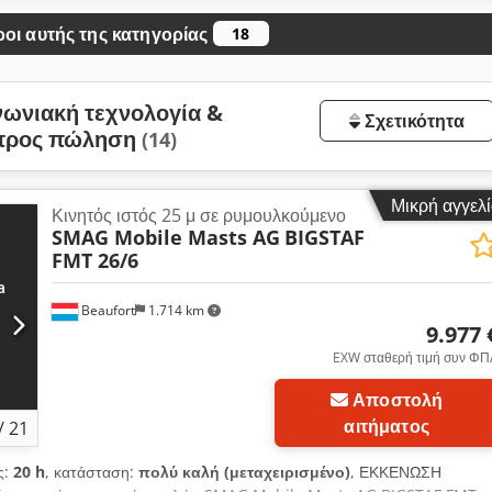
οι αυτής της κατηγορίας
18
νωνιακή τεχνολογία &
Σχετικότητα
 προς πώληση
(14)
Μικρή αγγελ
Κινητός ιστός 25 μ σε ρυμουλκούμενο
SMAG Mobile Masts AG
BIGSTAF
FMT 26/6
Beaufort
1.714 km
9.977 
EXW σταθερή τιμή συν ΦΠ
Αποστολή
αιτήματος
/
21
ς:
20 h
, κατάσταση:
πολύ καλή (μεταχειρισμένο)
, ΕΚΚΕΝΩΣΗ