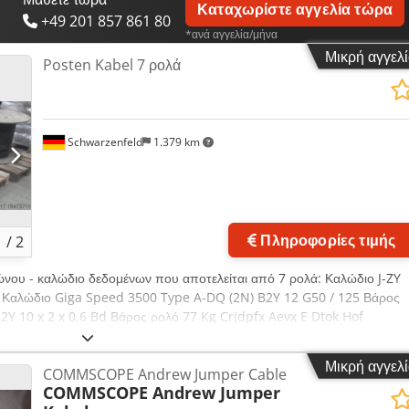
Καταχωρίστε αγγελία τώρα
+49 201 857 861 80
*ανά αγγελία/μήνα
Μικρή αγγελ
Posten Kabel 7 ρολά
Schwarzenfeld
1.379 km
Ζητήστε περισσότερες
φω
Πληροφορίες τιμής
1
/
2
ώνου - καλώδιο δεδομένων που αποτελείται από 7 ρολά: Καλώδιο J-ZY
kg Καλώδιο Giga Speed 3500 Type A-DQ (2N) B2Y 12 G50 / 125 Βάρος
 2Y 10 x 2 x 0,6 Bd Βάρος ρολό 77 Kg Crjdpfx Aevx E Dtok Hof
ος ρολό 51,5 Kg Καλώδιο A-2Y (L) 2Y 2 x 2 x 0,6 Βάρος κύλινδρος 49 K
T BD Βάρος ρολό 55,5 Kg Καλώδιο S - 09YS (ST) CH Βάρος μπομπίνας 1
Μικρή αγγελ
COMMSCOPE Andrew Jumper Cable
COMMSCOPE Andrew Jumper