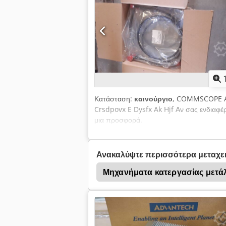
Κατάσταση:
καινούργιο
, COMMSCOPE An
Crsdpovx E Dysfx Ak Hjf Αν σας ενδιαφέ
μια προσφορά.
Ανακαλύψτε περισσότερα μεταχε
Μηχανήματα κατεργασίας μετά