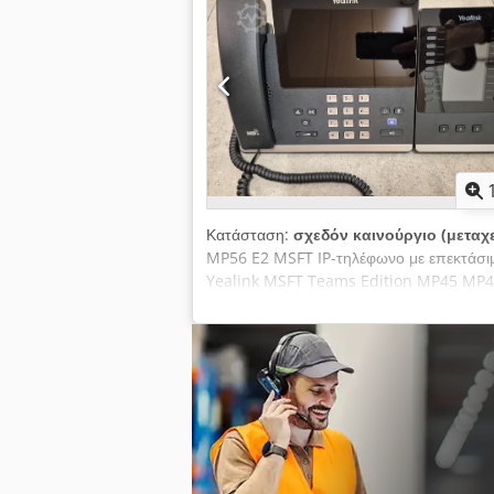
Κατάσταση:
σχεδόν καινούργιο (μεταχ
MP56 E2 MSFT IP-τηλέφωνο με επεκτάσιμ
Yealink MSFT Teams Edition MP45 MP45