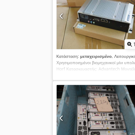
Κατάσταση:
μεταχειρισμένο
, Λειτουργι
Χρησιμοποιημένοι βιομηχανικοί μίνι υπο
Horf Κατασκευαστής: Advantech Μοντέλο:
τεκμηρίωση/εγχειρίδιο χρήσης. Στην αρχι