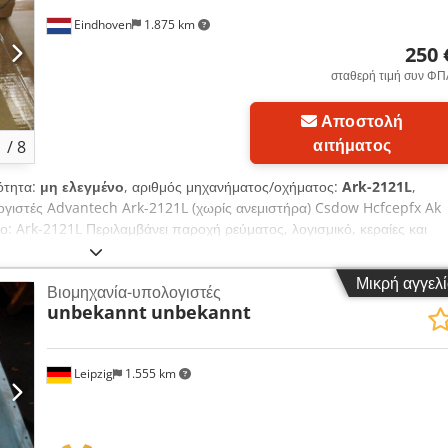
Eindhoven
1.875 km
250 
σταθερή τιμή συν ΦΠ
Αποστολή
αιτήματος
1
/
8
κότητα:
μη ελεγμένο
, αριθμός μηχανήματος/οχήματος:
Ark-2121L
,
λογιστές Advantech Ark-2121L (χωρίς ανεμιστήρα) Csdow Hcfcepfx Ak
 Ark-2121L Περιλαμβάνει παροχή ρεύματος, λογισμικό, κεραίες και
κή του συσκευασία.
Μικρή αγγελ
Βιομηχανία-υπολογιστές
unbekannt
unbekannt
Leipzig
1.555 km
Ζητήστε περισσότερες