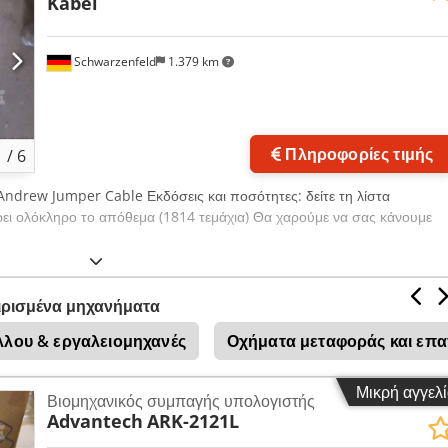
Kabel
Schwarzenfeld
1.379 km
Πληροφορίες τιμής
1
/
6
drew Jumper Cable Εκδόσεις και ποσότητες: δείτε τη λίστα
ρει ολόκληρο το απόθεμα (1814 τεμάχια) Θα χαρούμε να σας κάνουμε
ιρισμένα μηχανήματα
λλου & εργαλειομηχανές
Οχήματα μεταφοράς και επα
Μικρή αγγελ
Βιομηχανικός συμπαγής υπολογιστής
Advantech
ARK-2121L