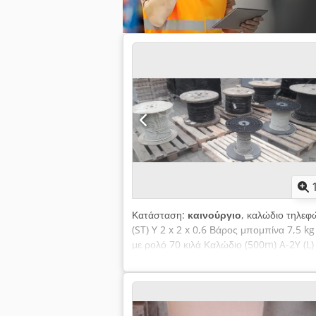
Κατάσταση:
καινούργιο
, καλώδιο τηλεφ
(ST) Y 2 x 2 x 0,6 Βάρος μπομπίνα 7,5 
με ρολό 70 κιλά Καλώδιο (500m) A-2Y (L)
Καλώδιο A-2Y (L) 2Y 10 x 2 x 0,6 Bd Βάρ
Καλώδιο S - 09YS (ST) CH 8 x 2 x 0,6 S
Kg