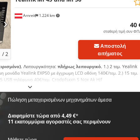
Arnreit
1.224 km
40 
σταθερή τιμή συν ΦΠ
Ζητήστε περισσότερες
Αποστολή
φω
αιτήματος
1
/
2
ειρισμένο)
, Λειτουργικότητα:
πλήρως λειτουργικό
, 1.) 2 τεμ. Yealink
η μονάδα Yealink EXP50 με έγχρωμη LCD οθόνη 140€/τεμ. 2.) 15 τεμ.
 USB τηλέφωνο 40€/τεμ. Crodpfsxxn S Nox Ak Hjf
Πώληση μεταχειρισμένων μηχανημάτων άμεσα
Διαφημίστε τώρα από 4,49 €
*
11 εκατομμύρια αγοραστές
σας περιμένουν
Μάθετε τώρα