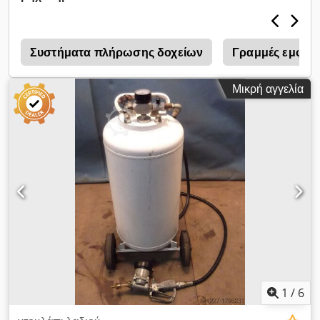
ποσότητα: 0,5 λίτρα -Ροή όγκου: 1 έως 10 λίτρα/λεπτό
-Μικροϋπολογιστής DSS: 1.575001.1 Dcedpfxorwqbys Apijk
-Διαστάσεις: 370/280/H180 mm -Βάρος: 8,2 kg
Συστήματα πλήρωσης δοχείων
Γραμμές εμφιά
Μικρή αγγελία
1
/
6