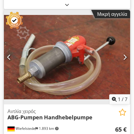
μετρητή -εκτεινόμενο σωλήνα με πιστόλι διανομής Dcjdpfxsb A
Igve Apiek -σύνδεση πεπιεσμένου αέρα
Μικρή αγγελία
1
/
7
Αντλία χειρός
ABG-Pumpen
Handhebelpumpe
65 €
Wiefelstede
1.893 km