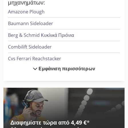
μηχανημάτων:
Amazone Plough
Baumann Sideloader
Berg & Schmid Κυκλικά Πριόνια
Combilift Sideloader
Cvs Ferrari Reachstacker
Εμφάνιση περισσότερων
Dücker Mulcher
Heidenreich & Harbeck Μηχανήματα Διάτρησης Βαθιάς Οπής
Herkules Mulcher
Hp Εκτυπωτής
Hubtex Sideloader
Διαφημίστε τώρα από 4,49 €
*