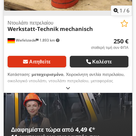
1
/
6
Ντουλάπι πετρελαίου
Werkstatt-Technik
mechanisch
250 €
Wiefelstede
1.893 km
σταθερή τιμή συν ΦΠΑ
Αιτηθείτε
Καλέστε
Κατάσταση:
μεταχειρισμένο
, Χειροκίνητη αντλία πετρελαίου,
οικολογικό ντουλάπι, ντουλάπι πετρελαίου, μεταφορέας
πετρελαίου, διανομέας πετρελαίου, διανομέας πετρελαίου,
σταθμός πετρελαίου -Κατασκευαστής: Werkstatt-Technik,
κινητός διανομέας λαδιού με χειροκίνητη αντλία -Χωρητικότητα
δεξαμενής: περίπου l -Αντλία: χειροκίνητη -Διασωλήνωση:
μπορεί να κλείσει με βρύση -Διαστάσεις: 430/400/H770 mm
-Βάρος: 15 kg Dcedpfjkahldex Apisk
Διαφημίστε τώρα από 4,49 €
*