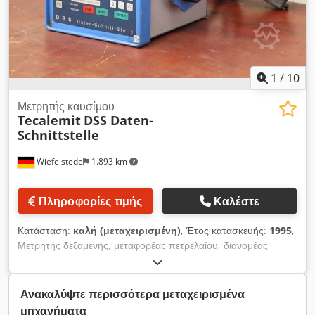
1
/
10
Μετρητής καυσίμου
Tecalemit
DSS Daten-
Schnittstelle
Wiefelstede
1.893 km
Πληροφορίες τιμής
Καλέστε
Κατάσταση:
καλή (μεταχειρισμένη)
, Έτος κατασκευής:
1995
,
Μετρητής δεξαμενής, μεταφορέας πετρελαίου, διανομέας
πετρελαίου, σταθμός πετρελαίου, αντλία βενζίνης, απόκτηση
δεδομένων δεξαμενής, οθόνη συστήματος δεξαμενής,
μικροϋπολογιστής DSS -Κατασκευαστής: Tecalemit, διεπαφή
Ανακαλύψτε περισσότερα μεταχειρισμένα
δεδομένων DSS .: 2.78 11 10.1 -Μικρότερη μετρούμενη
μηχανήματα