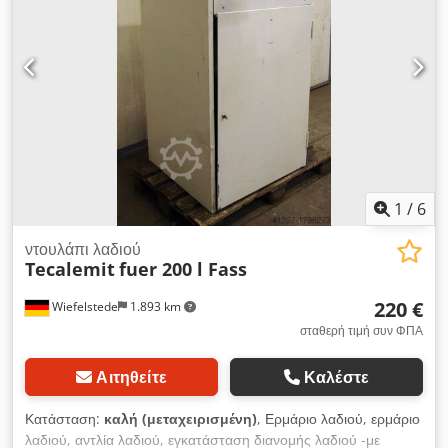
1
/
6
ντουλάπι λαδιού
Tecalemit
fuer 200 l Fass
220 €
Wiefelstede
1.893 km
σταθερή τιμή συν ΦΠΑ
Αιτηθείτε
Καλέστε
Κατάσταση:
καλή (μεταχειρισμένη)
, Ερμάριο λαδιού, ερμάριο
λαδιού, αντλία λαδιού, εγκατάσταση διανομής λαδιού -με