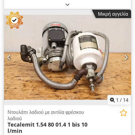
stick OMAG MOD. CONF. DIVA-5, τύπος DIVA/5, έτος
κατασκευής 2012. Μοντέλο: MOD. CONF. DIVA-5 Αριθμός
Μικρή αγγελία
σειράς: 2298 Έτος κατασκευής: 2012 Dcsdpfx Aex Rw
Hvepiok Προστατευτικά ασφαλείας κατά ατυχημάτων σύμφωνα
με τις προδιαγραφές CE. Απαραίτητη ηλεκτρική ισχύς:
τριφασικό 220/380 V, 50/60 Hz. Απαιτούμενος πεπιεσμένος
αέρας: 6 Atm. Σκελετός από συγκολλημένο ατσάλι, βαμμένος
με εποξική βαφή. Κωδικός χρώματος: RAL 9006 (πρότυπο
OMAG). Εάν έχετε απορίες ή χρειάζεστε περισσότερες
πληροφορίες, μην διστάσετε να μας στείλετε μήνυμα ή να μας
καλέσετε.
1
/
14
Ντουλάπι λαδιού με αντλία φρέσκου
λαδιού
Tecalemit
1.54 80 01.4 1 bis 10
l/min