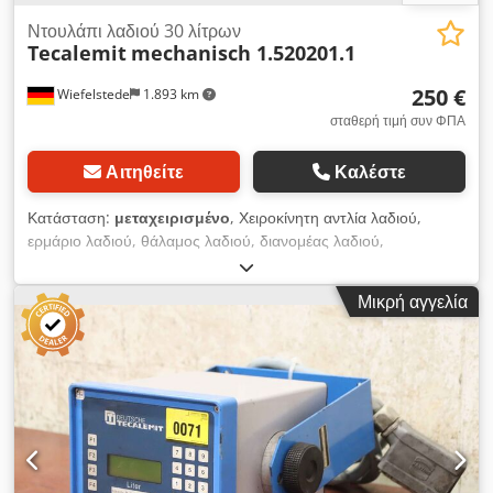
Ντουλάπι λαδιού 30 λίτρων
Tecalemit
mechanisch 1.520201.1
250 €
Wiefelstede
1.893 km
σταθερή τιμή συν ΦΠΑ
Αιτηθείτε
Καλέστε
Κατάσταση:
μεταχειρισμένο
, Χειροκίνητη αντλία λαδιού,
ερμάριο λαδιού, θάλαμος λαδιού, διανομέας λαδιού,
εγκατάσταση διανομής λαδιού, συσκευή διανομής λαδιού,
σταθμός λαδιού, φυγόκεντρος λαδιού -Παράδοση: στην
Μικρή αγγελία
παρούσα κατάσταση όπως επιθεωρήθηκε -Ένδειξη στάθμης:
λείπει, κατάσταση βλέπε φωτογραφίες -Κατασκευαστής:
Tecalemit, φορητή συσκευή διανομής λαδιού με χειροκίνητη
αντλία .: 1.520201.1 -Χωρητικότητα δεξαμενής: περίπου 30
λίτρα -Αντλία: χειροκίνητη -Σωλήνας: με κάνουλα, διακόπτης
ροής -Διαστάσεις: 500/440/Υ820 mm -Βάρος: 17 κιλά
Dcjdokahi Aopfx Apiek