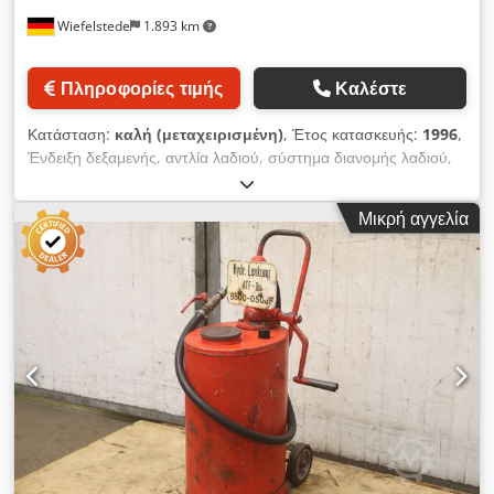
Wiefelstede
1.893 km
Πληροφορίες τιμής
Καλέστε
Κατάσταση:
καλή (μεταχειρισμένη)
, Έτος κατασκευής:
1996
,
Ένδειξη δεξαμενής, αντλία λαδιού, σύστημα διανομής λαδιού,
σταθμός λαδιού, διανομέας, συλλογή δεδομένων δεξαμενής,
ένδειξη συστήματος δεξαμενών, ερμάριο λαδιού, αντλία
Μικρή αγγελία
φρέσκου λαδιού - Κατασκευαστής: Tecalemit, ηλεκτρική αντλία
για φρέσκο λάδι - Τύπος: 1.54 80 01.4 - Ροή: 1 έως 10 l/min -
Κινητήρας: Hanning 0,55 kW - Δοχείο πίεσης: χωρητικότητα
2,8 λίτρα - Μοναδιαία εξαρτήματα: δείτε φωτογραφίες -
Ποσότητα: 1x ερμάριο λαδιού διαθέσιμο Dsdpsw A Nddjfx
Apisck - Τιμή: ανά τεμάχιο - Διαστάσεις: 500/480/Υ250 mm -
Βάρος: 19 kg/τεμάχιο