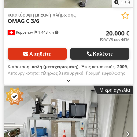
1
/
3
κατακόρυφη μηχανή πλήρωσης
OMAG
C 3/6
20.000 €
Rupperswil
1.443 km
EXW VB συν ΦΠΑ
Αιτηθείτε
Καλέστε
Κατάσταση:
καλή (μεταχειρισμένη)
, Έτος κατασκευής:
2009
,
Λειτουργικότητα:
πλήρως λειτουργικό
, Γραμμή εμφιάλωσης
για σακουλάκια ζάχαρης Dcodpezbh Spsfx Apisk
Μικρή αγγελία