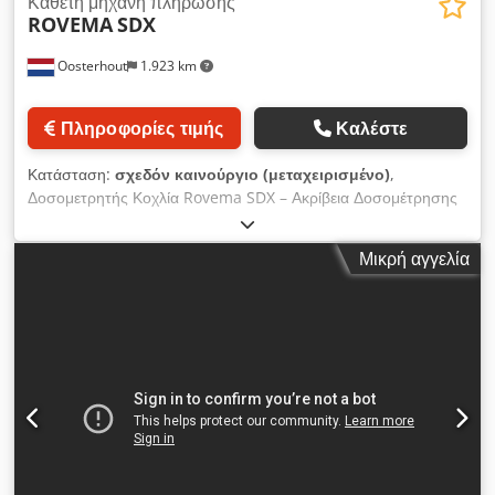
Κάθετη μηχανή πλήρωσης
ROVEMA
SDX
Oosterhout
1.923 km
Πληροφορίες τιμής
Καλέστε
Κατάσταση:
σχεδόν καινούργιο (μεταχειρισμένο)
,
Δοσομετρητής Κοχλία Rovema SDX – Ακρίβεια Δοσομέτρησης
για Σκόνες και Λεπτόκοκκα Προϊόντα Ο δοσομετρητής κοχλία
Rovema SDX έχει σχεδιαστεί για να διαχειρίζεται σχεδόν κάθε
Μικρή αγγελία
σκόνη και λεπτόκοκκο προϊόν, συμπεριλαμβανομένου
γάλακτος σε σκόνη, καφέ, μπαχαρικών, ζάχαρης και χημικών.
Κατασκευασμένος σύμφωνα με υψηλά υγειονομικά πρότυπα, ο
SDX εξασφαλίζει αποδοτική και ακριβή δοσομέτρηση ακόμη και
σε απαιτητικά προϊόντα. Dcjdox Ai Awepfx Apiok Αυτό το
προηγμένο δοσομετρικό σύστημα προσφέρει χοάνη 35 λίτρων,
αισθητήρα στάθμης πλήρωσης και περιστρεφόμενο κοχλία,
επιτρέποντας εύκολο καθαρισμό και γρήγορες αλλαγές
εργαλείων, καθιστώντας το ιδανικό για περιβάλλοντα
παραγωγής υψηλής απόδοσης. Ο σχεδιασμός του κοχλία