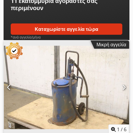
11 εκατομμύρια αγοραστές
σας
περιμένουν
Καταχωρίστε αγγελία τώρα
*ανά αγγελία/μήνα
Μικρή αγγελία
1
/
6