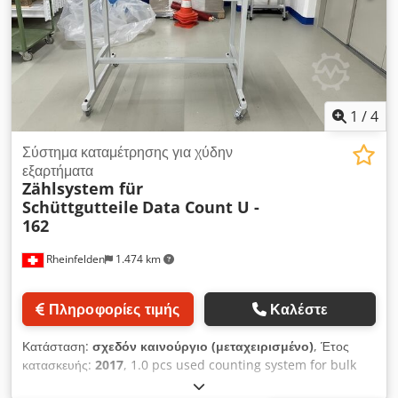
1
/
4
Σύστημα καταμέτρησης για χύδην
εξαρτήματα
Zählsystem für
Schüttgutteile
Data Count U -
162
Rheinfelden
1.474 km
Πληροφορίες τιμής
Καλέστε
Κατάσταση:
σχεδόν καινούργιο (μεταχειρισμένο)
, Έτος
κατασκευής:
2017
, 1.0 pcs used counting system for bulk
material parts based on vision systems Manufacturer: