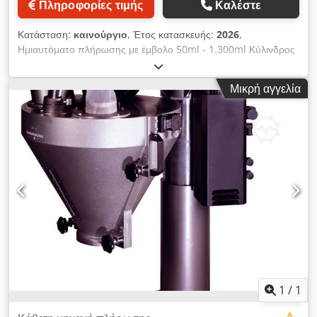
Πληροφορίες τιμής
Καλέστε
up to 99.8% - Part size range: 1 mm to 25 mm - Speed: Up
to 200 objects per second Dedpjx A Ekkefx Apisck - Industry
Κατάσταση:
καινούργιο
, Έτος κατασκευής:
2026
,
4.0 compatibility - GMP-compliant design - Easy handling
Ημιαυτόματο πλήρωσης με έμβολο 50ml - 1.300ml Κύλινδρος
of difficult objects - Automatic learning of all object types -
από ανοξείδωτο χάλυβα Djdpfx Aoib A Ipopieck Επιτραπέζια
One-time setup / no calibration required - Unlimited
μονάδα Πνευματική/ογκομετρικά ελεγχόμενη μονάδα
Μικρή αγγελία
programs and products - Jam gate to increase counting
δοσομέτρησης Ειδική βαλβίδα 3 κατευθύνσεων για
efficiency - Eject mechanism for automatically removing
παχύρρευστα ή χονδροειδή προϊόντα Έως 600 τεμάχια/ώρα
overfills - Touch panel, PC-based HMI with intuitive
ανάλογα με το προϊόν, την ποσότητα πλήρωσης και τον
graphical user interface - Remote control for remote
χειριστή Ποσότητες πλήρωσης: 0 -38 ml, 2 - 100 ml, 20 - 680
maintenance - Supports TCP/IP protocol
ml, 50 - 1.300 ml
1
/
1