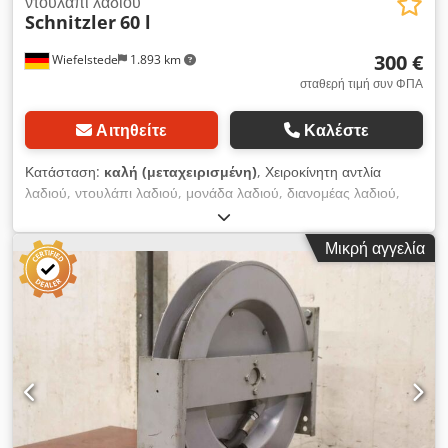
ντουλάπι λαδιού
Schnitzler
60 l
300 €
Wiefelstede
1.893 km
σταθερή τιμή συν ΦΠΑ
Αιτηθείτε
Καλέστε
Κατάσταση:
καλή (μεταχειρισμένη)
, Χειροκίνητη αντλία
λαδιού, ντουλάπι λαδιού, μονάδα λαδιού, διανομέας λαδιού,
εγκατάσταση παροχής λαδιού - Χωρητικότητα: περ. 60 λίτρα -
Αντλία πεπιεσμένου αέρα - Σωλήνας με βρύση διανομής -
Μικρή αγγελία
Διαστάσεις μεταφοράς: 500/500/Υ950 mm - Βάρος: 35 kg
Dcodpfx Apob A Hf Ujijk