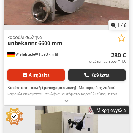
1
/
6
καρούλι σωλήνα
unbekannt
6600 mm
280 €
Wiefelstede
1.893 km
σταθερή τιμή συν ΦΠΑ
Αιτηθείτε
Καλέστε
Κατάσταση:
καλή (μεταχειρισμένη)
, Μεταφορέας λαδιού,
καρούλι εύκαμπτου σωλήνα, αυτόματο καρούλι εύκαμπτου
σωλήνα, καρούλι σωλήνα λαδιού, ξετύλιγμα εύκαμπτου
σωλήνα, καρούλι εύκαμπτου σωλήνα δεξαμενής, καρούλι
Μικρή αγγελία
τοίχου - Καρούλι σωλήνα: Αυτόματο καρούλι σωλήνα -Μήκος
σωλήνα: 6600 mm -Διαστάσεις: 740/150/H52 mm -Βάρος: 22
kg Dsdpfx Ajvx Rbdepisck