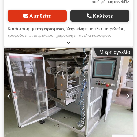
σταθερή τιμή συν ΦΠΑ
Αιτηθείτε
Καλέστε
Κατάσταση:
μεταχειρισμένο
, Χειροκίνητη αντλία πετρελαίου,
τροφοδότης πετρελαίου, χειροκίνητη αντλία καυσίμου,
χειροκίνητη αντλία μοχλού, χειροκίνητη αντλία, αντλία βαρελιών
πετρελαίου, αντλία βαρελιών πετρελαίου Dcsdpjt Rbh Uofx
Μικρή αγγελία
Apisk -Κατασκευαστής: ABG-Pumpen, χειροκίνητη αντλία
πετρελαίου και καυσίμου -Βοηθητική σύνδεση βαρελιού: M 64
x 4. -Διαστάσεις: 270/60/H290 mm -Βάρος: 1,1 kg