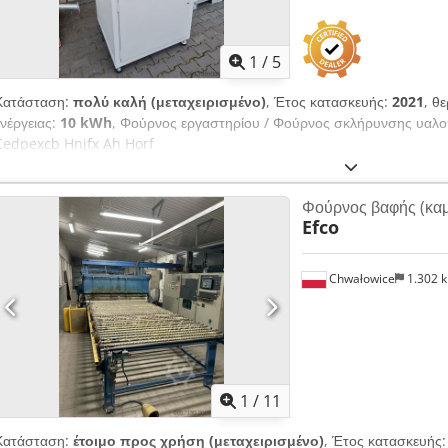
1
/
5
Κατάσταση:
πολύ καλή (μεταχειρισμένο)
, Έτος κατασκευής:
2021
, θ
ενέργειας:
10 kWh
, Φούρνος εργαστηρίου / Φούρνος σκλήρυνσης υαλο
Cedpexcb Hnjfx Ah Horf
Φούρνος βαφής (καμ
Efco
Chwałowice
1.302 
1
/
11
Κατάσταση:
έτοιμο προς χρήση (μεταχειρισμένο)
, Έτος κατασκευής