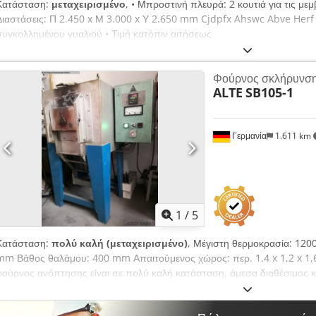
Κατάσταση:
μεταχειρισμένο
, • Μπροστινή πλευρά: 2 κουτιά για τις μεμ
Διαστάσεις: Π 2.450 x Μ 3.000 x Υ 2.650 mm Cjdpfx Ahswc Abve Herf
συγκολλημένου γυαλιού • Τιμή κατόπιν αιτήσεως
Φούρνος σκλήρυνσ
ALTE
SB105-1
Γερμανία
1.611 km
1
/
5
Κατάσταση:
πολύ καλή (μεταχειρισμένο)
, Μέγιστη θερμοκρασία: 1200
mm Βάθος θαλάμου: 400 mm Απαιτούμενος χώρος: περ. 1,4 x 1,2 x 1,
φούρνος ανόπτησης είναι σε πολύ καλή κατάσταση, άμεσα διαθέσιμος κ
στον πωλητή. ΠΕΡΙΓΡΑΦΗ: Ονομασία: Φούρνος ανόπτησης Wilhelm Al
Διαστάσεις θαλάμου: 220(Π) x 400(Β) x 120(Υ) mm, ανάλογα με την επέ