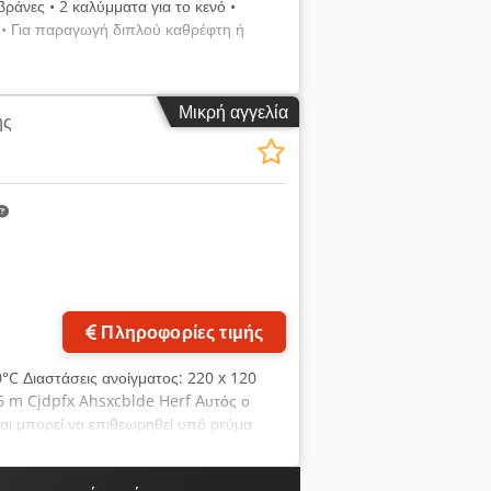
βράνες • 2 καλύμματα για το κενό •
 • Για παραγωγή διπλού καθρέφτη ή
Μικρή αγγελία
ης
Πληροφορίες τιμής
°C Διαστάσεις ανοίγματος: 220 x 120
6 m Cjdpfx Ahsxcblde Herf Αυτός ο
αι μπορεί να επιθεωρηθεί υπό ρεύμα
te-Plettenberg Τύπος: SB105-1
νδυση μπορεί να είναι μεγαλύτερος