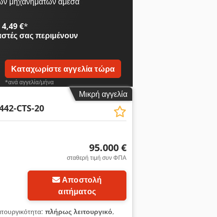
κλώματα θέρμανσης των 6kW - Ψηφιακός
ων μηχανημάτων άμεσα
200°C Διαστάσεις: 1,35(Πλάτος) x
4,49 €
*
αστές
σας περιμένουν
Καταχωρίστε αγγελία τώρα
*ανά αγγελία/μήνα
Μικρή αγγελία
442-CTS-20
95.000 €
σταθερή τιμή συν ΦΠΑ
Αποστολή
αιτήματος
ειτουργικότητα:
πλήρως λειτουργικό
,