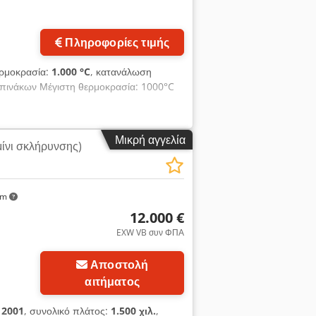
Πληροφορίες τιμής
ερμοκρασία:
1.000 °C
, κατανάλωση
πινάκων Μέγιστη θερμοκρασία: 1000°C
Μικρή αγγελία
ίνι σκλήρυνσης)
km
12.000 €
EXW VB συν ΦΠΑ
Αποστολή
αιτήματος
:
2001
, συνολικό πλάτος:
1.500 χιλ.
,