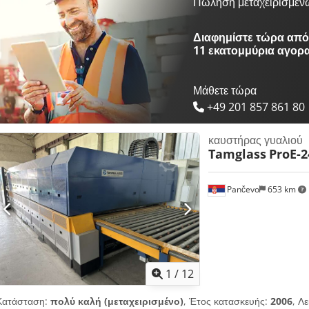
Ηλεκτρική ισχύς σύνδεσης: 3x25A / 380V Άλλα χαρακτηριστικά: - 3 κυ
Πώληση μεταχειρισμέν
έλεγχος θερμοκρασίας και χρονοδιακόπτης - Εύρος θερμοκρασίας έως 1
1,2(Βάθος) x 1,6 m(Ύψος)
Διαφημίστε τώρα από 
11 εκατομμύρια αγορ
Μάθετε τώρα
+49 201 857 861 80
καυστήρας γυαλιού
Tamglass
ProE-2
Pančevo
653 km
1
/
12
Κατάσταση:
πολύ καλή (μεταχειρισμένο)
, Έτος κατασκευής:
2006
, Λ