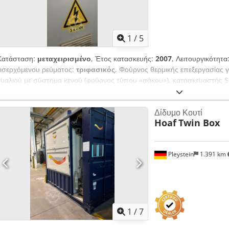
1
/
5
Κατάσταση:
μεταχειρισμένο
, Έτος κατασκευής:
2007
, Λειτουργικότητα
εισερχόμενου ρεύματος:
τριφασικός
, Φούρνος θερμικής επεξεργασίας
γυαλιού με σύστημα κενού (φούρνος τύπου «σάκου»), κατασκευαστής SI
για την παραγωγή πολυστρωματικού γυαλιού. Κατασκευαστής: SIMTECH
Oven Ηλεκτρικός πίνακας: Alfametal / Dynamics, Αριθμός έργου: 0467
Δίδυμο Κουτί
Τροφοδοσία: 3 x 400V AC + PE, 50Hz Δίκτυο: TN-S, Icc < 10kA Πίνακας
Hoaf
Twin Box
Micro Εντολές: Έναρξη/Διακοπή κύκλου, Έναρξη κενού, Επαναφορά, Έ
Αποκλειστική αντλία κενού, θήκη/σάκος κενού Crodpfx Ahezqmhaj Hef
κύκλου / Συναγερμός/Βλάβη / Ενεργός)
Pleystein
1.391 km
1
/
7