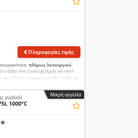
υργίας: 1.180 °C Ταχύτητα θέρμανσης:
 ταχύτητα θέρμανσης: 60 K/h Αριθμός
άθος ή Ø x Ύψος. Τιμές αναφοράς για
Πίεση εισόδου αερίου: 2,0 bar Μέγιστη
. 7.4.2 Αέρας καύσης Σύνθεση:
αροχή όγκου: 11.500 m³(n)/h
Συχνότητα δικτύου: 50 Hz Απαιτούμενη
Πληροφορίες τιμής
ειτουργικότητα:
πλήρως λειτουργικό
,
00 x 6000 mm Cedezgfzkjpfx Ah Herf -
ς και 3,8 mm σύμφωνα με EN 12150 και
 έως και 3,15 mm σύμφωνα με EN 12150
S12 + INA 2860 - Σύστημα μερικής
Μικρή αγγελία
ς γυαλιού
υμπεριλαμβανομένου και γυαλιού Low-E,
5L 1000°C
τητη ρύθμιση ύψους ακροφυσίων
chiller LpA = 85 dB(A) - Ενσωματωμένο
tegrated Online Glass Quality
m
ασίας στο τραπέζι εκφόρτωσης - Ταινία
 οθόνες) - Άριστη κατάσταση, ελάχιστα