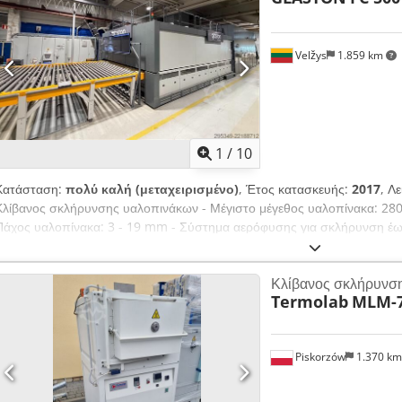
θερμοκρασία θαλάμου: 1.150 °C Θερμοκρασία ασφαλούς διακοπής λειτο
μέγιστο 60 K/h με λειτουργικό βάρος 120.000 kg Μέγιστη επιτρεπόμενη
ζωνών ελέγχου θερμοκρασίας: 6 Όλες οι διαστάσεις Πλάτος x Ύψος x Β
Velžys
1.859 km
μέσα παροχής 7.4.1 Φυσικό αέριο Θερμική αξία Hu(n): 10,6 kWh/m³(n) 
παροχή όγκου: 334 m³(n)/h / 118 m³(b)/h Θερμοκρασία: +5 έως +25 °C
ατμοσφαιρικός αέρας Πίεση αέρα καύσης: μέγιστο 100 mbar Μέγιστη π
Θερμοκρασία: +5 έως +40 °C. 7.4.3 Τροφοδοσία ρεύματος Τάση: 400 V 
ισχύς: 83 kW 7.5 Πίεση θαλάμου Εύρος
1
/
10
Κατάσταση:
πολύ καλή (μεταχειρισμένο)
, Έτος κατασκευής:
2017
, Λ
Κλίβανος σκλήρυνσης υαλοπινάκων - Μέγιστο μέγεθος υαλοπίνακα: 28
Πάχος υαλοπίνακα: 3 - 19 mm - Σύστημα αερόφυσης για σκλήρυνση έω
ANSI Z97.1 - BOOST315 OPTIMIZED Μονάδα ενίσχυσης για σκλήρυνση
και ANSI Z97.1 με βελτιστοποιημένη απόδοση και περιοχή φόρτωσης H
Κλίβανος σκλήρυνση
σκλήρυνσης (Heat strengthening) έως 12 mm σύμφωνα με EN 1863, σ
Termolab
MLM-7
και ASTM 1048 θερμική σκλήρυνση έως 12 mm - Περιλαμβάνει ανεξάρ
σκλήρυνσης (INA) - Kαμπίνα μείωσης θορύβου N85 2860 γύρω από το 
σύστημα μέτρησης ποιότητας υαλοπινάκων iLooK integrated - 28xx In
Piskorzów
1.370 k
Measuring System control - V για FC/RC Σειρές: Επιπλέον οθόνη διαδικ
μεταφοράς θραυσμάτων (cullet conveyor) - Επιλογή κάμερας (κάμερες &
χρησιμοποιημένος, πλήρως συντηρημένος! - Άμεσα διαθέσιμος