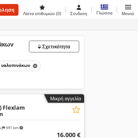
ώληση
Γλώσσα
Λίστα επιθυμιών
(0)
Σύνδεση
Μενού
νάκων
Σχετικότητα
ς υαλοπινάκων
Μικρή αγγελία
)
Flexlam
n
v,
691 km
16.000 €