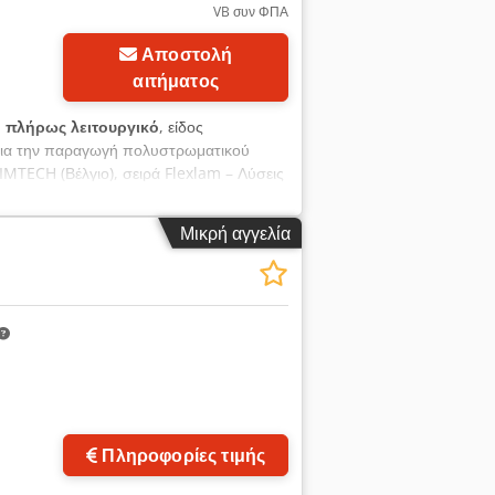
VB συν ΦΠΑ
Αποστολή
αιτήματος
:
πλήρως λειτουργικό
, είδος
 για την παραγωγή πολυστρωματικού
MTECH (Βέλγιο), σειρά Flexlam – Λύσεις
 (Βέλγιο) Μοντέλο: Flexlam Laminating
 Έτος κατασκευής: Δεκέμβριος 2007
Μικρή αγγελία
 ελέγχου: Allen-Bradley PanelView 300
κτακτη διακοπή Σύστημα κενού:
 Σήμανση: Στήλη σήμανσης (Τέλος
Πληροφορίες τιμής