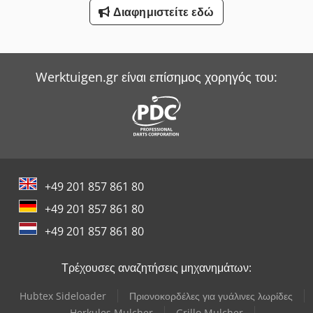
Διαφημιστείτε εδώ
Linde Sideloader
Niemeyer Plough
Werktuigen.gr είναι επίσημος χορηγός του:
Sack & Kiesselbach Πρέσες Μεταφοράς
Werner & Pfleiderer Ζυγιστής
Witzig & Frank Μηχανές Μεταφοράς
Wurster & Dietz Μηχανές Κατασκευής Παλετών
+49 201 857 861 80
+49 201 857 861 80
+49 201 857 861 80
Τρέχουσες αναζητήσεις μηχανημάτων:
Hubtex Sideloader
Πριονοκορδέλες για γυάλινες λωρίδες
Herkules Mulcher
Grillo Mulcher