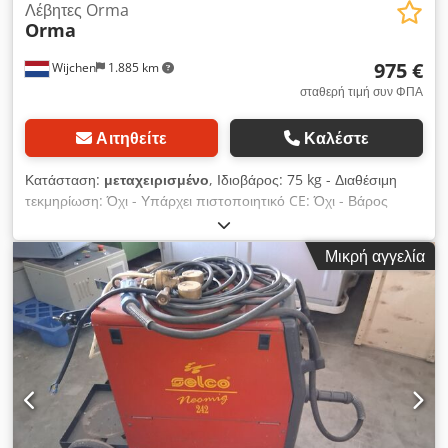
Λέβητες Orma
Orma
975 €
Wijchen
1.885 km
σταθερή τιμή συν ΦΠΑ
Αιτηθείτε
Καλέστε
Κατάσταση:
μεταχειρισμένο
, Ιδιοβάρος: 75 kg - Διαθέσιμη
τεκμηρίωση: Όχι - Υπάρχει πιστοποιητικό CE: Όχι - Βάρος
μεταφοράς [kg]: 75 kg Οικονομικές πληροφορίες ΦΠΑ: Η
αναφερόμενη τιμή είναι χωρίς ΦΠΑ ΦΠΑ/Φορολόγηση
Μικρή αγγελία
διαφοράς: Ο ΦΠΑ εκπίπτει για επιχειρήσεις Παράδοση και
ανταλλαγή δυνατή ανά πάσα στιγμή για οτιδήποτε από τον
βιομηχανικό κλάδο Dedpfx Aeybb D Sok Hjck Yorick Diebels