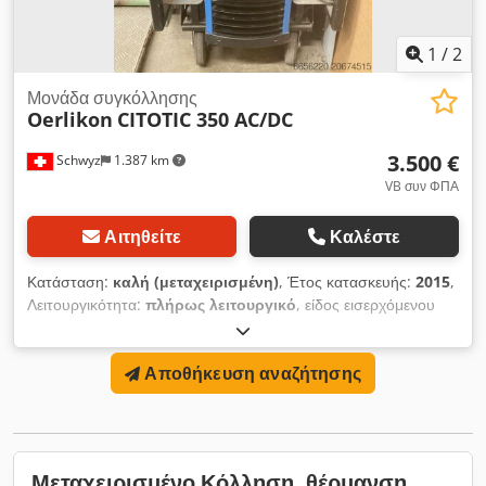
1
/
2
Μονάδα συγκόλλησης
Oerlikon
CITOTIC 350 AC/DC
3.500 €
Schwyz
1.387 km
VB συν ΦΠΑ
Αιτηθείτε
Καλέστε
Κατάσταση:
καλή (μεταχειρισμένη)
, Έτος κατασκευής:
2015
,
Λειτουργικότητα:
πλήρως λειτουργικό
, είδος εισερχόμενου
ρεύματος:
Κλιματισμός
, τάση εισόδου:
400 V
, μήκος
καλωδίου γείωσης:
5.000 χιλ.
, τύπος ψύξης:
νερό
, Συσκευή
Αποθήκευση αναζήτησης
συγκόλλησης TIG με υδρόψυξη, πηγή συνεχούς/
εναλλασσόμενου ρεύματος CITOTIG 350W AC/DC Εύρος
ρεύματος συγκόλλησης: 3...350A DC / 10...350A AC με
καλώδιο τροφοδοσίας 5m με φις Dcedpfxex A S Txe Ak Hok
για σύνδεση στο δίκτυο 3 x 400V - Σωλήνας αερίου 1,5m -
Μεταχειρισμένο Κόλληση, θέρμανση,