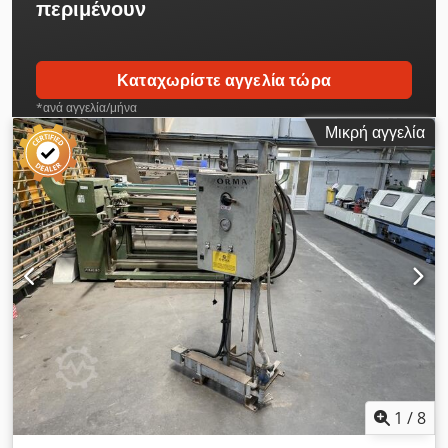
περιμένουν
Καταχωρίστε αγγελία τώρα
*ανά αγγελία/μήνα
Μικρή αγγελία
1
/
8