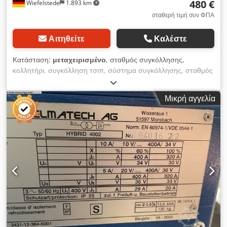
480 €
Wiefelstede
1.893 km
σταθερή τιμή συν ΦΠΑ
Αιτηθείτε
Καλέστε
Κατάσταση:
μεταχειρισμένο
, σταθμός συγκόλλησης,
κολλητήρι, συγκόλληση τσιπ, σύστημα συγκόλλησης, σταθμός
αποκόλλησης -Κατασκευαστής: Weller, σταθμός
αποκόλλησης τύπου WDD 81V Djdpfx Ajtu Rk Esk Heck
Μικρή αγγελία
-Τάση: 230/24 V -Πίεση λειτουργίας: 4-6 bar -Διαστάσεις:
190/120/H110 mm -Βάρος: 2,3 kg