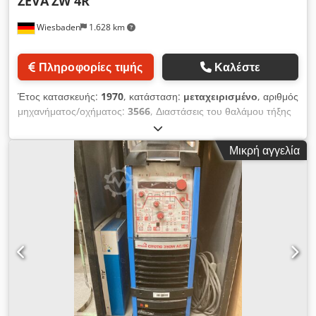
ZEVA
ZW 4R
Η μηχανή προσφέρει στα σίδερα, ανοξείδωτα καθώς και στα
Wiesbaden
1.628 km
λεπτά αλουμίνια ένα εξαιρετικά χαμηλής εκτίναξης, απαλό και
σταθερό τόξο. Διαισθητικός χειρισμός χωρίς περιττές
πολυπλοκότητες: Καμία περίπλοκη ψηφιακή λειτουργία. Η
Πληροφορίες τιμής
Καλέστε
επιλογή της κατάλληλης βαθμίδας συγκόλλησης, η ρύθμιση
της ταχύτητας του σύρματος μέσω ποτενσιόμετρου και
Έτος κατασκευής:
1970
, κατάσταση:
μεταχειρισμένο
, αριθμός
ξεκινάτε άμεσα. Με διακόπτες ενεργοποιούνται και λειτουργίες
μηχανήματος/οχήματος:
3566
, Διαστάσεις του θαλάμου τήξης
όπως 2T/4T (για μακριές ραφές) και συγκόλληση με σημείο ή
Μήκος: 240 mm Πλάτος: 200 mm Βάθος: 40 mm
διακοπτόμενη λειτουργία. Εκτίμηση μεταχειρισμένης αγοράς:
Χωρητικότητα συγκόλλησης: 16 kg Ισχύς: 2400 W για τάση
Δεδομένου ότι αυτή η σειρά δεν παράγεται πλέον, αποτελεί
Μικρή αγγελία
δικτύου: 220 V Djdpfjb Nxf Tjx Ak Hjck
πραγματική ευκαιρία στη μεταχειρισμένη αγορά για συνεργεία
και απαιτητικούς ερασιτέχνες. Σημείωση: Πώληση χωρίς
εγγύηση. Δεν φέρουμε ευθύνη για τη λειτουργική κατάσταση
της μηχανής. Η πώληση γίνεται με ρητή εξαίρεση κάθε
εγγυητικής υποχρέωσης, στο μέτρο που επιτρέπεται από το
νόμο.