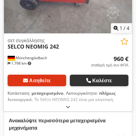
1
/
4
σετ συγκόλλησης
SELCO
NEOMIG 242
960 €
Mönchengladbach
1.798 km
σταθερή τιμή συν ΦΠΑ
Αιτηθείτε
Καλέστε
Κατάσταση:
μεταχειρισμένο
, Λειτουργικότητα:
πλήρως
λειτουργικό
, Το Selco NEOMIG 242 είναι μια κλασσική,
εξαιρετικά ανθεκτική μηχανή συγκόλλησης MIG/MAG από τον
ιταλικό premium κατασκευαστή Selco (ο οποίος τα τελευταία
χρόνια εξαγοράστηκε από τη voestalpine Böhler Welding). Σε
Ανακαλύψτε περισσότερα μεταχειρισμένα
αντίθεση με τα σύγχρονα, ψηφιακά, inverter μηχανήματα,
μηχανήματα
πρόκειται εδώ για μια βαθμιαία ρυθμιζόμενη, ηλεκτρομηχανική