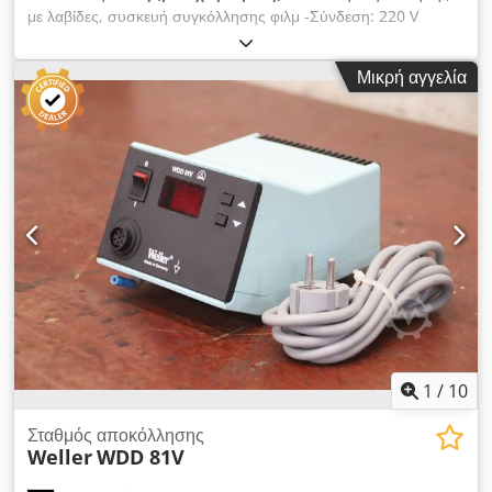
με λαβίδες, συσκευή συγκόλλησης φιλμ -Σύνδεση: 220 V
-Πλάτος εργασίας: 300 mm Djdpfob A Sm Dsx Ak Hock
-Βάρος: 10 kg
Μικρή αγγελία
1
/
10
Σταθμός αποκόλλησης
Weller
WDD 81V