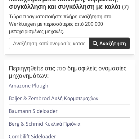
Καλώδιο γείωσης με σφιγκτήρα 5m, 50mm2 - Τροχήλατο
συγκόλληση και συγκόλληση με καλάι
(7)
καρότσι TY2A - Ψυκτικό υγρό FREEZECOOL 10l - Καυστήρας
TIG CITORCH T 35W EB C5B, 5m, υδρόψυκτος - Καυστήρας
Τώρα πραγματοποιήστε πλήρη αναζήτηση στο
TIG CITORCH T 10W EB C5B, 5m, υδρόψυκτος - Μειωτής
Werktuigen με περισσότερες από 200.000
πίεσης για αργό / CO2
μεταχειρισμένες μηχανές.
Αναζήτηση
Περιηγηθείτε στις πιο δημοφιλείς ονομασίες
μηχανημάτων:
Amazone Plough
Baljer & Zembrod Αυλή Κορμοτεμαχίων
Baumann Sideloader
Berg & Schmid Κυκλικά Πριόνια
Combilift Sideloader