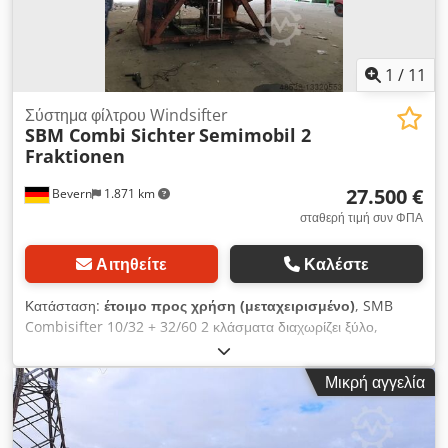
1
/
11
Σύστημα φίλτρου Windsifter
SBM Combi Sichter
Semimobil 2
Fraktionen
27.500 €
Bevern
1.871 km
σταθερή τιμή συν ΦΠΑ
Αιτηθείτε
Καλέστε
Κατάσταση:
έτοιμο προς χρήση (μεταχειρισμένο)
, SMB
Combisifter 10/32 + 32/60 2 κλάσματα διαχωρίζει ξύλο,
πλαστικό, αλουμινόχαρτο και χαρτί, κοσκίνισμα με αέρα με
σύστημα φίλτρου, 2 δονητικές τσουλήθρες, κλειδαριά αέρα,
Μικρή αγγελία
ερμάριο ελέγχου με πλήρες σύστημα ελέγχου, κινητό με
καροτσάκι γάντζου, αυτοσυναρμολογούμενο, συμπιεστής για
τον καθαρισμό του φίλτρου, 1000 ώρες λειτουργίας. Dcodpfx