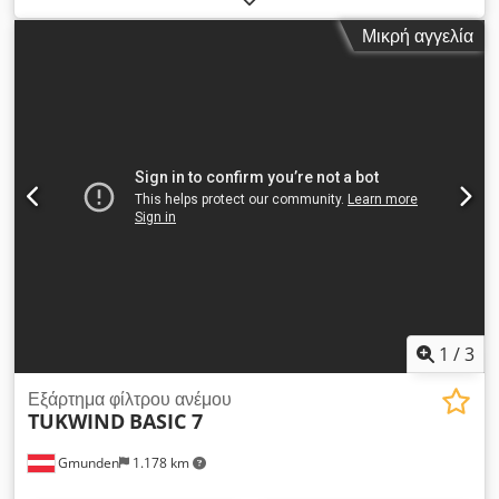
χιλ.
, συνολικό βάρος:
1.140 κιλ
, ηλεκτρική ασφάλεια:
63 A
,
Μικρή αγγελία
τάση εισόδου:
400 V
, τύπος μετάδοσης κίνησης:
Elektromotor
, Εξάρτημα φίλτρου αέρα TUKWIND PRO 18. Ο
συνδυασμένος φυσητήρας με αναρρόφηση και πεπιεσμένο
αέρα σε έναν μόνο σταθμό. - Συμπαγές σύστημα διαχωρισμού
για σύνδεση σε υπάρχοντα εξοπλισμό κοσκινίσματος (κινητό &
σταθερό) - Υψηλή απόδοση αναρρόφησης και πεπιεσμένου
αέρα – συνεχώς ρυθμιζόμενη χάρη στον ενσωματωμένο
μετατροπέα συχνότητας - Ηλεκτρική κίνηση, με αποτέλεσμα
πολύ χαμηλό κόστος συντήρησης - Κατανάλωση ισχύος 18,5
kW· πρίζα: 63 A CEE Ο στιβαρός σχεδιασμός και η
εξατομικευμένη προσαρμογή σε μεταφορικούς ιμάντες κ.λπ.
επιτρέπουν ένα ευρύ φάσμα εφαρμογών. Ιδανικό μέγεθος για
κόσκινα με τύμπανο 5-6 μέτρων: (SM518, SM620, T5, T50, T6,
T60, MAXX, Nemus, Cribus 2800, Cribus 3800 και πολλά
1
/
3
άλλα) Dodpfx Aewhfgrofveck Πεδία εφαρμογής: Ανακύκλωση
δομικών αποβλήτων (φελιζόλ, πλαστική μεμβράνη, ροκανίδια
Εξάρτημα φίλτρου ανέμου
TUKWIND
BASIC 7
ξύλου, σωματίδια σκληρού πλαστικού), κομποστοποίηση
(πλαστική μεμβράνη), καθαρισμός RDF (πλαστικά), καθαρισμός
Gmunden
1.178 km
ροκανιδιών τούβλων και πολλά άλλα.