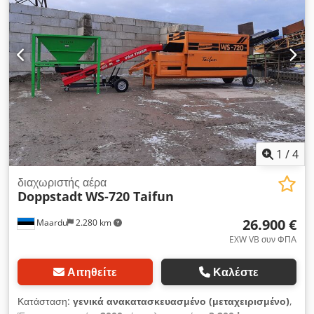
Ajp Aunlofvjk
1
/
4
διαχωριστής αέρα
Doppstadt
WS-720 Taifun
26.900 €
Maardu
2.280 km
EXW VB συν ΦΠΑ
Αιτηθείτε
Καλέστε
Κατάσταση:
γενικά ανακατασκευασμένο (μεταχειρισμένο)
,