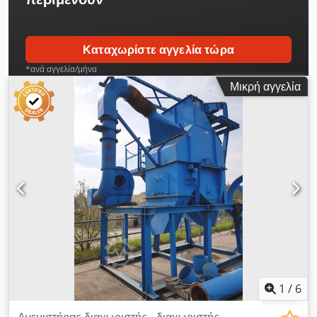
- Παραγωγή συνθετικού αερίου / ατμική μετατροπή και
παραγωγή ατμού - Ψύξη αερίου - Μονάδα απομάκρυνσης CO2
/ απορρόφηση CO2 - Αφυδάτωση αερίου και κρυογονική
Καταχωρίστε αγγελία τώρα
διαχωρισμός - Απορρόφηση υπό μεταβαλλόμενη πίεση (PSA)
*ανά αγγελία/μήνα
Επιπλέον, περιλαμβάνει: υποσυστήματα για την παροχή
Μικρή αγγελία
πόρων λειτουργίας, σύστημα καύσης (flare), σύστημα ελέγχου
διεργασίας και σύστημα ασφαλούς διακοπής λειτουργίας.
Djdpfjy Ryrbox Afvjck
1
/
6
Ανεμιστήρας διαχωριστής - διαχωριστής