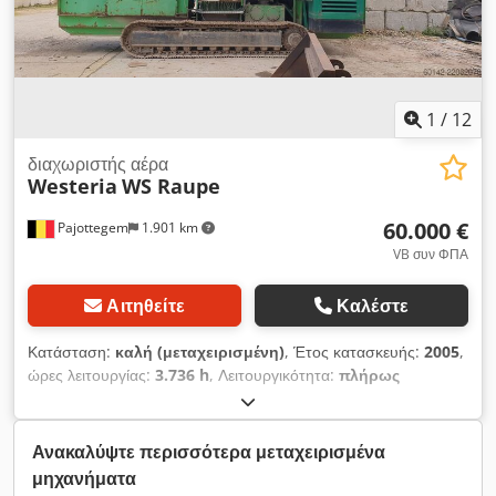
1
/
12
διαχωριστής αέρα
Westeria
WS Raupe
60.000 €
Pajottegem
1.901 km
VB συν ΦΠΑ
Αιτηθείτε
Καλέστε
Κατάσταση:
καλή (μεταχειρισμένη)
, Έτος κατασκευής:
2005
,
ώρες λειτουργίας:
3.736 h
, Λειτουργικότητα:
πλήρως
λειτουργικό
, συνολικό βάρος:
21.000 κιλ
, Προς πώληση:
Dedpfx Aezbk U Tjfvock Westeria Windzifter. Τύπος: WS
Raupe Ώρες λειτουργίας: 3736 Σε καλή λειτουργική
Ανακαλύψτε περισσότερα μεταχειρισμένα
κατάσταση. Έτος κατασκευής: 2005. Πλήρως κινητό σε καλές
μηχανήματα
ερπύστριες. Περιλαμβάνεται ηλεκτρογεννήτρια. Έτοιμο για