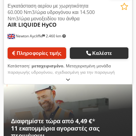
αποτέλεσμα πολύ χαμηλό κόστος συντήρησης - Απαιτούμενη
Εγκατάσταση αερίου με χωρητικότητα
ισχύς 7,5kW. πρίζα ρεύματος: 32A CEE (απαιτείται ασφάλεια
60.000 Nm3/ώρα υδρογόνου και 14.500
16A) Ο στιβαρός σχεδιασμός και η εξατομικευμένη
Nm3/ώρα μονοξειδίου του άνθρα
AIR LIQUIDE
HyCO
προσαρμογή σε μεταφορικούς ιμάντες κ.λπ. επιτρέπουν ένα
ευρύ φάσμα εφαρμογών. Dcodpfjwhfqwjx Afvek Πεδία
Newton Aycliffe
2.460 km
εφαρμογής: Ανακύκλωση δομικών αποβλήτων (φελιζόλ,
πλαστικό φιλμ), κομποστοποίηση (πλαστικό φιλμ), καθαρισμός
EBS (πλαστικά) και πολλά άλλα. Η συσκευή μπορεί να
Πληροφορίες τιμής
Καλέστε
αγοραστεί ξεχωριστά ή ως πλήρες κιτ. Το κιτ περιλαμβάνει όλα
τα απαραίτητα αξεσουάρ, όπως απορροφητήρα, εύκαμπτους
Κατάσταση:
μεταχειρισμένο
, Μεταχειρισμένη μονάδα
σωλήνες, γωνίες, σφιγκτήρες κλιπ, δίχτυ κ.λπ.
παραγωγής υδρογόνου, σχεδιασμένη για την παραγωγή
υδρογόνου υψηλής καθαρότητας και μονοξειδίου του άνθρακα
από φυσικό αέριο. Κατασκευάστηκε από την Air Liquide και
ξεκίνησε τη λειτουργία της το 2015, ενώ έπαυσε τη λειτουργία
της τον Αύγουστο του 2024. Η παραγωγική ικανότητα έχει ως
εξής: - Υδρογόνο 60.000 Nm3/ώρα με καθαρότητα 99,99%. -
Μονοξείδιο του άνθρακα 14.500 Nm3/ώρα με καθαρότητα
περίπου 99%. (Η πραγματική καθαρότητα εξαρτάται από την
Διαφημίστε τώρα από 4,49 €
*
ποσότητα αζώτου στο φυσικό αέριο που χρησιμοποιείται ως
11 εκατομμύρια αγοραστές
σας
πρώτη ύλη.) - Υπερθερμός ατμός 40 bar ως υποπροϊόν. Η
περιμένουν
μονάδα HyCO περιλαμβάνει τις ακόλουθες (5) κύριες ενότητες: