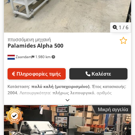
1
/
6
πτυσσόμενη μηχανή
Palamides
Alpha 500
Zaandam
1.980 km
Πληροφορίες τιμής
Καλέστε
Κατάσταση:
πολύ καλή (μεταχειρισμένο)
, Έτος κατασκευής:
2004
, Λειτουργικότητα:
πλήρως λειτουργικό
, αριθμός
μηχανήματος/οχήματος:
1024
, Μέγεθος ελάχ. Μ 90 x Π 75
mm, μέγιστο Μ 330 x Π 160 mm, μέγιστο ύψος πέλους: 150
Μικρή αγγελία
mm, Μέγιστος 1200 πάσσαλοι ανά ώρα Djdpfx
Aevmxtweafock Αρ. μηχανής: 1024