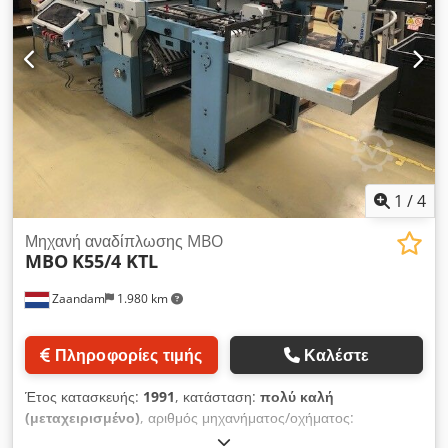
1
/
4
Μηχανή αναδίπλωσης MBO
MBO
K55/4 KTL
Zaandam
1.980 km
Πληροφορίες τιμής
Καλέστε
Έτος κατασκευής:
1991
, κατάσταση:
πολύ καλή
(μεταχειρισμένο)
, αριθμός μηχανήματος/οχήματος:
61861201
, Flatpile, Vaculift, Vacubelt, αντλία DV, παράδοση