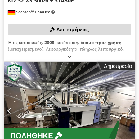
M7.32 XS 300/6 + STA30F
Sachsen
1.540 km
Λεπτομέρειες
Έτος κατασκευής:
2008
, κατάσταση:
έτοιμο προς χρήση
(μεταχειρισμένο)
, Λειτουργικότητα:
πλήρως λειτουργικό
,
πλάτος εισαγωγής:
520 χιλ.
, Η υποβολή προσφοράς
υποχρεώνει σε έγκαιρη αποκομιδή έως τις 31.12.2025! Η
Δημοπρασία
προσφορά περιλαμβάνει: Τροφοδότης F530 κινητός (αριθμός
σειράς: 95080104, έτος κατασκευής: 2008) Σύστημα
πτύχωσης H + H M7.32 (αριθμός σειράς: 253/08, έτος
κατασκευής: 2008) Συσκευή εξαγωγής H + H 271 (αριθμός
σειράς: 246/08, έτος κατασκευής: 2008) Μεταβιβαστικό H+H
246/08 (αριθμός σειράς: 850.3-363, έτος κατασκευής: 2008)
Μαχαίρι H+H XS 300/6 (αριθμός σειράς: 253/08, έτος
κατασκευής: 2008) Τροφοδότης μικρού σχήματος H+H
(αριθμός σειράς: 204/91 272-0085, έτος κατασκευής: 1991;
απορρόφηση από κάτω) Dcedpfjxyhg Asx Aafok Συσκευή
ΠΩΛΉΘΗΚΕ
εξαγωγής μικρού σχήματος Stahl STA30F (έτος κατασκευής: