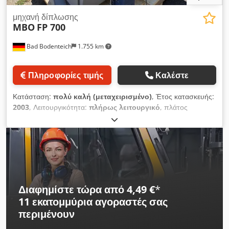
μηχανή δίπλωσης
MBO
FP 700
Bad Bodenteich
1.755 km
Πληροφορίες τιμής
Καλέστε
Κατάσταση:
πολύ καλή (μεταχειρισμένο)
, Έτος κατασκευής:
2003
, Λειτουργικότητα:
πλήρως λειτουργικό
, πλάτος
εργασίας:
720 χιλ.
, Εξοπλισμός:
συμπιεστής
, Τροφοδότης
παλετών Dcjdpfxezhh Tfe Aafok MBO MC Control με
αυτόνομο σύστημα ελέγχου Έλεγχος διπλού φύλλου Αντλία
πίεσης-κενού
Διαφημίστε τώρα από 4,49 €
*
11 εκατομμύρια αγοραστές
σας
περιμένουν