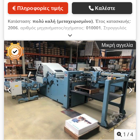
Πληροφορίες τιμής
Καλέστε
Κατάσταση:
πολύ καλή (μεταχειρισμένο)
, Έτος κατασκευής:
2006
, αριθμός μηχανήματος/οχήματος:
010001
, Στρογγυλός
τροφοδότης μοντέλο RFU-74, σταυρωτή διπλωτική AFC-
744AKT, μηχανή 32 σελίδων, στάνταρ εξαρτήματα εργαλείων
Μικρή αγγελία
βιβλίων. Dodpeykrvwofx Aafeck
1
/
4