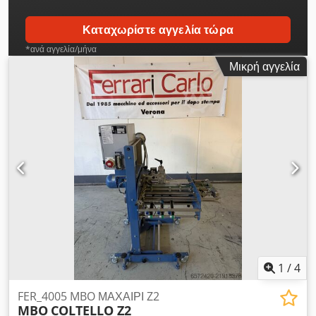
Καταχωρίστε αγγελία τώρα
*ανά αγγελία/μήνα
Μικρή αγγελία
1
/
4
FER_4005 MBO ΜΑΧΑΙΡΙ Z2
MBO
COLTELLO Z2