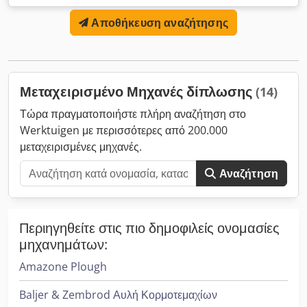
με ιμάντα από βότσαλα, μετρητής MCC1 Djdpehqhg Ajfx
Αποθήκευση αναζήτησης
Aafeck Αριθμός μηχανής: 61861201
Μεταχειρισμένο Μηχανές δίπλωσης
(14)
Τώρα πραγματοποιήστε πλήρη αναζήτηση στο
Werktuigen με περισσότερες από 200.000
μεταχειρισμένες μηχανές.
Αναζήτηση
Περιηγηθείτε στις πιο δημοφιλείς ονομασίες
μηχανημάτων:
Amazone Plough
Baljer & Zembrod Αυλή Κορμοτεμαχίων