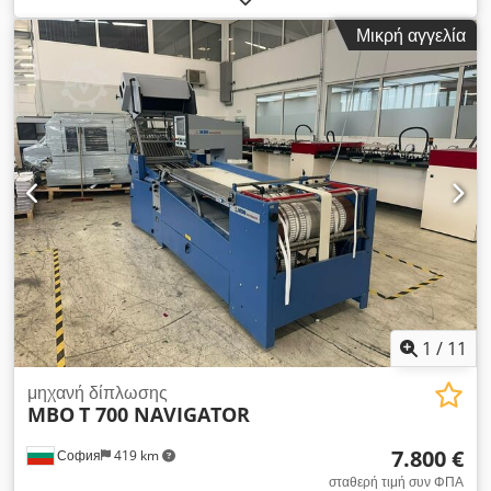
9mm Κουτιά γραμμικά, αυτόματο κάτω μέρος και 4/6 γωνίες
Μικρή αγγελία
Dedpfxjzizg Io Aafock Εξοπλισμένη με 6 πιστόλια κόλλας
1
/
11
μηχανή δίπλωσης
MBO
T 700 NAVIGATOR
7.800 €
София
419 km
σταθερή τιμή συν ΦΠΑ