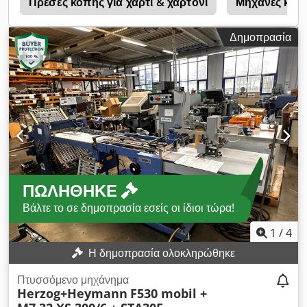
Πρέσες κοπής για χαρτί & χαρτόνι
Μηχανές κοπ
Δημοπρασία
ΠΩΛΉΘΗΚΕ
Βάλτε το σε δημοπρασία εσείς οι ίδιοι τώρα!
1
/
4
Η δημοπρασία ολοκληρώθηκε
Πτυσσόμενο μηχάνημα
Herzog+Heymann
F530 mobil +