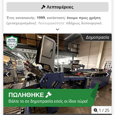
Λεπτομέρειες
Έτος κατασκευής:
1999
, κατάσταση:
έτοιμο προς χρήση
(μεταχειρισμένο)
, Λειτουργικότητα:
πλήρως λειτουργικό
,
αριθμός μηχανήματος/οχήματος:
126375/99-274723
, Χωρίς
ελάχιστη τιμή – εγγυημένη πώληση στην υψηλότερη
Δημοπρασία
προσφορά! Η υποβολή προσφοράς υποχρεώνει σε έγκαιρη
παραλαβή έως 31.12.2025! Η προσφορά περιλαμβάνει: Stahl
Zi52/4-Fi52 (έτος κατασκευής: 1999· αριθμός σειράς:
126375/99-274723) Stahl KBK 52 (έτος κατασκευής: 1999,
αριθμός σειράς: 121492/99-271702) Οι κύλινδροι δίπλωσης
της μηχανής έχουν αντικατασταθεί. Η ρύθμιση της μηχανής
γίνεται χειροκίνητα. Dsdpexyfmajfx Aafsck
ΠΩΛΉΘΗΚΕ
Βάλτε το σε δημοπρασία εσείς οι ίδιοι τώρα!
1
/
25