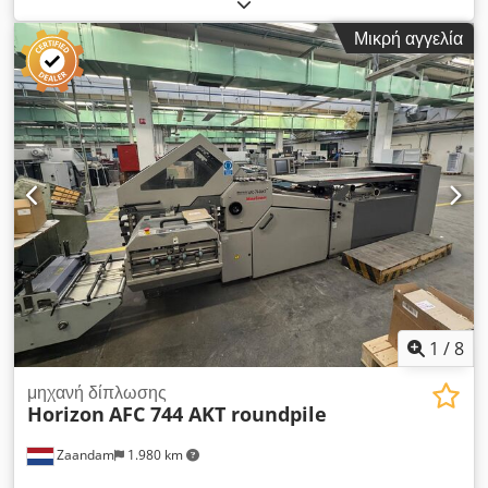
αριθμός μηχανήματος/οχήματος:
338002
, Χωρίς ελάχιστη τιμή
– εγγυημένη πώληση στην υψηλότερη προσφορά! Η υποβολή
Μικρή αγγελία
προσφοράς υποχρεώνει σε έγκαιρη παραλαβή έως τις
31.12.2025! Djdpfx Aaoxyf T Tefock ΕΞΟΠΛΙΣΜΟΣ 6 τσέπες
δίπλωσης, ηλεκτρικά ρυθμιζόμενες Τσέπη δίπλωσης τύπου
Altarfalz
1
/
8
μηχανή δίπλωσης
Horizon
AFC 744 AKT roundpile
Zaandam
1.980 km