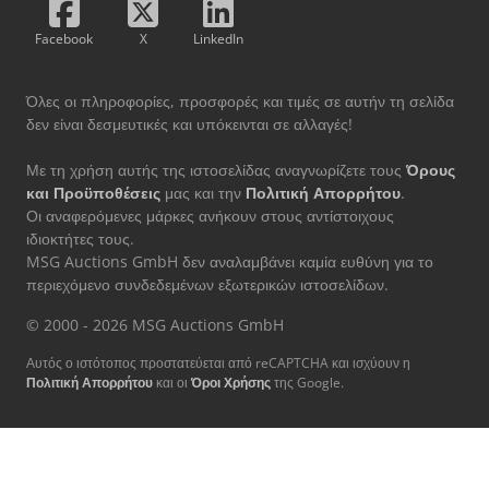
Facebook
X
LinkedIn
Όλες οι πληροφορίες, προσφορές και τιμές σε αυτήν τη σελίδα
δεν είναι δεσμευτικές και υπόκεινται σε αλλαγές!
Με τη χρήση αυτής της ιστοσελίδας αναγνωρίζετε τους
Όρους
και Προϋποθέσεις
μας και την
Πολιτική Απορρήτου
.
Οι αναφερόμενες μάρκες ανήκουν στους αντίστοιχους
ιδιοκτήτες τους.
MSG Auctions GmbH δεν αναλαμβάνει καμία ευθύνη για το
περιεχόμενο συνδεδεμένων εξωτερικών ιστοσελίδων.
© 2000 - 2026 MSG Auctions GmbH
Αυτός ο ιστότοπος προστατεύεται από reCAPTCHA και ισχύουν η
Πολιτική Απορρήτου
και οι
Όροι Χρήσης
της Google.