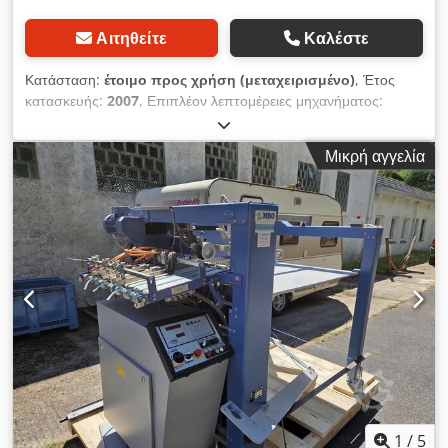
Αιτηθείτε
Καλέστε
Κατάσταση:
έτοιμο προς χρήση (μεταχειρισμένο)
, Έτος
κατασκευής:
2007
, Επιπλέον λεπτομέρειες μηχανήματος:
Αυτόματα κουμπώματα και κύλινδρος, Έλεγχος Navigator, 1η
μονάδα: 6 μηχανοκίνητα κουμπώματα, Μετρητής παρτίδων,
Μικρή αγγελία
Κάλυμμα ηχομόνωσης, Τροφοδότης στρογγυλής στοίβας, Έως
230 μέτρα ανά λεπτό. Dcsdpfeza Ugdsx Aafek
1
/
5