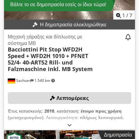
1990) ΤΕΧΝΙΚΕΣ ΛΕΠΤΟΜΕΡΕΙΕΣ Πλάτος εισόδου
Βάλτε το σε δημοπρασία εσείς οι ίδιοι τώρα!
συστήματος πτύχωσης: 520 mm Αριθμός θυλάκων
συστήματος πτύχωσης: 12
1
/
7
Η δημοπρασία ολοκληρώθηκε
Μηχανή χάραξης και δίπλωσης με
σύστημα MB
Bacciottini
Pit Stop WFD2H
Speed + WFD2H 1010 + PFNET
52/4- 40-ART52 Rill- und
Falzmaschine inkl. MB System
Sachsen
1.540 km
Λεπτομέρειες
Έτος κατασκευής:
2010
, κατάσταση:
έτοιμο προς χρήση
(μεταχειρισμένο)
, Λειτουργικότητα:
πλήρως λειτουργικό
,
αριθμός μηχανήματος/οχήματος:
101258050
, Η υποβολή
προσφοράς υποχρεώνει σε έγκαιρη παραλαβή έως τις
Δημοπρασία
31.12.2025! Η προσφορά περιλαμβάνει: Dcedpfexyh E Sox