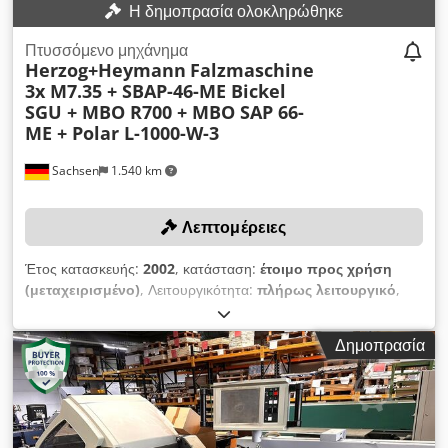
Η δημοπρασία ολοκληρώθηκε
Πτυσσόμενο μηχάνημα
Herzog+Heymann
Falzmaschine
3x M7.35 + SBAP-46-ME Bickel
SGU + MBO R700 + MBO SAP 66-
ME + Polar L-1000-W-3
Sachsen
1.540 km
Λεπτομέρειες
Έτος κατασκευής:
2002
, κατάσταση:
έτοιμο προς χρήση
(μεταχειρισμένο)
, Λειτουργικότητα:
πλήρως λειτουργικό
,
πλάτος εισαγωγής:
720 χιλ.
, Η υποβολή προσφοράς
υποχρεώνει την έγκαιρη παραλαβή μέχρι τις 31.12.2025!
Δημοπρασία
Dsdpfx Aajxyhnysfeck Η προσφορά περιλαμβάνει: - Εγχώριος
τροφοδότης MBO R 700 (Αριθμός Σειράς: 0722420, Έτος
κατασκευής: 2002) - Μηχανή δίπλωσης H + H M7.35 (Αριθμός
Σειράς: 1543, Έτος κατασκευής: 2002) - Μηχανή δίπλωσης H
+ H M7.35 (Αριθμός Σειράς: 1544, Έτος κατασκευής: 2002) -