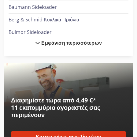
Baumann Sideloader
Berg & Schmid Κυκλικά Πριόνια
Bulmor Sideloader
Εμφάνιση περισσότερων
Combilift Sideloader
Cvs Ferrari Reachstacker
Daikin Κλιματιστικά
Dücker Mulcher
Heidenreich & Harbeck Μηχανήματα Διάτρησης Βαθιάς Οπής
Διαφημίστε τώρα από 4,49 €
*
11 εκατομμύρια αγοραστές
σας
Herkules Mulcher
περιμένουν
Hp Εκτυπωτής
Hubtex Sideloader
Καταχωρίστε αγγελία τώρα