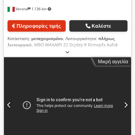
Verona
1.136 km
Πληροφορίες τιμής
Καλέστε
Κατάσταση:
μεταχειρισμένο
, Λειτουργικότητα:
πλήρως
λειτουργικό
, MBO ΜΑΧΑΙΡΙ Z2 Dcjdey R Rzmopfx Aafok
Μικρή αγγελία