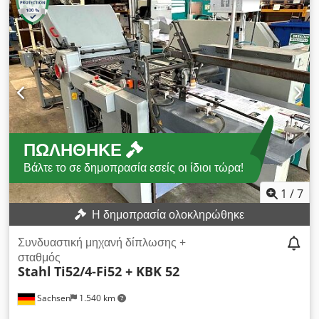
Aafok Bacciottini Pit Stop WFD2H Speed (Αριθμός σειράς:
WFD2H 1010, Έτος κατασκευής: 2010) MB PFNET 52/4-40-
ART52 (Αριθμός σειράς: 101258050) ΤΕΧΝΙΚΑ ΣΤΟΙΧΕΙΑ
Αριθμός θυλάκων: 4 ΕΞΟΠΛΙΣΜΟΣ Σύστημα γραμμής με 2
δοκούς Inline Εκτεταμένος τροφοδότης MB μηχανή
διπλώματος Τσέπη διπλώματος αλτάρι Εκφόρτωση
ΠΩΛΉΘΗΚΕ
Βάλτε το σε δημοπρασία εσείς οι ίδιοι τώρα!
1
/
7
Η δημοπρασία ολοκληρώθηκε
Συνδυαστική μηχανή δίπλωσης +
σταθμός
Stahl
Ti52/4-Fi52 + KBK 52
Sachsen
1.540 km