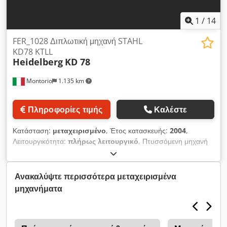
1
/
14
FER_1028 Διπλωτική μηχανή STAHL
KD78 KTLL
Heidelberg
KD 78
Montorio
1.135 km
Πληροφορίες τιμής
Καλέστε
Κατάσταση:
μεταχειρισμένο
, Έτος κατασκευής:
2004
,
Λειτουργικότητα:
πλήρως λειτουργικό
, Πτυσσόμενη μηχανή
Heidelberg KD 78 KTLL - Έτος 2004. Αναθεωρημένη με νέους
κυλίνδρους Extra Grip για παράλληλη πτύχωση, πνευματική
τσέπη-παράθυρο, έξοδος SAK 78. Dedpfjyzptpjx Aafjck
Ανακαλύψτε περισσότερα μεταχειρισμένα
μηχανήματα