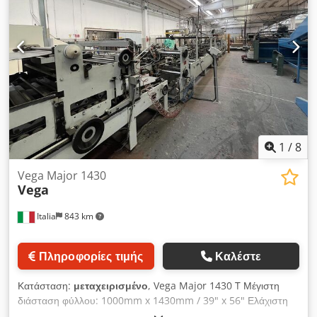
1
/
8
Vega Major 1430
Vega
Italia
843 km
Πληροφορίες τιμής
Καλέστε
Κατάσταση:
μεταχειρισμένο
, Vega Major 1430 T Μέγιστη
διάσταση φύλλου: 1000mm x 1430mm / 39" x 56" Ελάχιστη
διάσταση: 300 x 300mm Επεξεργάσιμο πάχος χαρτονιού: έως