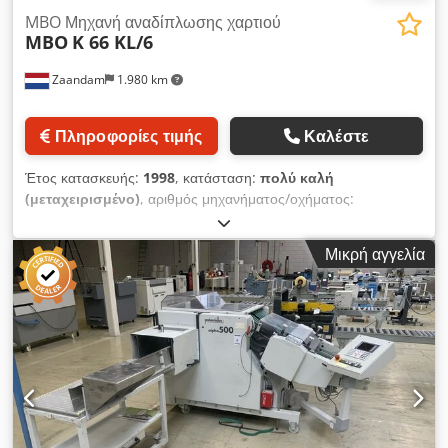
MBO Μηχανή αναδίπλωσης χαρτιού
MBO
K 66 KL/6
Zaandam
1.980 km
Πληροφορίες τιμής
Καλέστε
Έτος κατασκευής:
1998
, κατάσταση:
πολύ καλή
(μεταχειρισμένο)
, αριθμός μηχανήματος/οχήματος:
66000102
, Τροφοδότης παλετών, Vaculift, Vacubelt, αντλία
DV, MBO MPC Control, ASP 66 παράδοση πρέσας με ιμάντα
Μικρή αγγελία
από βότσαλα Dcodehqhgqspfx Aafjk Αριθμός μηχανής:
66000102