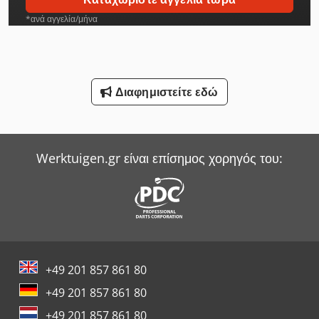
Hyster Reachstacker
*ανά αγγελία/μήνα
Jungheinrich Picker
Kalmar Reachstacker
Διαφημιστείτε εδώ
Linde Reachstacker
Linde Sideloader
Werktuigen.gr είναι επίσημος χορηγός του:
Niemeyer Plough
Sack & Kiesselbach Πρέσες Μεταφοράς
Smv Reachstacker
Werner & Pfleiderer Ζυγιστής
+49 201 857 861 80
Witzig & Frank Μηχανές Μεταφοράς
+49 201 857 861 80
Wurster & Dietz Μηχανές Κατασκευής Παλετών
+49 201 857 861 80