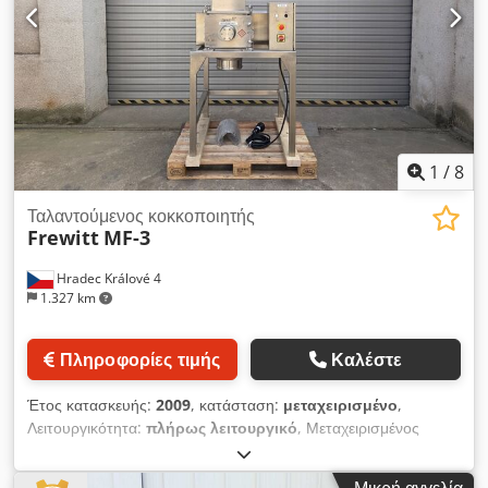
1
/
8
Ταλαντούμενος κοκκοποιητής
Frewitt
MF-3
Hradec Králové 4
1.327 km
Πληροφορίες τιμής
Καλέστε
Έτος κατασκευής:
2009
, κατάσταση:
μεταχειρισμένο
,
Λειτουργικότητα:
πλήρως λειτουργικό
, Μεταχειρισμένος
ανοξείδωτος κοκκοποιητής ταλάντωσης Frewitt Μοντέλο MF3.
Csdpfjyzhm Uex Aggsrf - Κατασκευαστής: FREWITT (Ελβετία)
Μικρή αγγελία