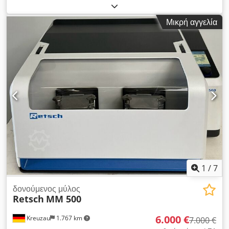
Λειτουργίας, για Γρήγορη Εξουδετέρωση Ασβέστη,
Μεταχειρισμένο Κατασκευαστής: Επιχείρηση Κατασκευαστικών
Μικρή αγγελία
Μηχανημάτων - Διαθέτει άδεια Τύπος: GV-2 Χώρα προέλευσης:
Βουλγαρία Βάρος: 1.300 kg Cjdpfx Agozpxkqogjrf
Χωρητικότητα: Για ασβέστη που εξουδετερώνεται γρήγορα: 2
τόνοι/ώρα Για ασβέστη που εξουδετερώνεται αργά: 1,5 τόνοι/
ώρα Τεχνικά χαρακτηριστικά: Ταχύτητα κυλίνδρου: 10 στροφές
ανά λεπτό Ηλεκτρικός κινητήρας: 8 kW, 68 στροφές ανά λεπτό
Η δομή του μηχανήματος και τα εξαρτήματά του έχουν
ανακατασκευαστεί: Κύριο σώμα δεξαμενής και τμήμα
περιβλήματος νερού, ρουλεμάν, ηλεκτρικός κινητήρας (νέος),
πλαίσιο μηχανήματος. Επιπλέον, έχει τοποθετηθεί νέα,
σύγχρονη περιστροφική άρθρωση στην πλευρά της εισόδου
νερού.
1
/
7
δονούμενος μύλος
Retsch
MM 500
6.000 €
Kreuzau
1.767 km
7.000 €