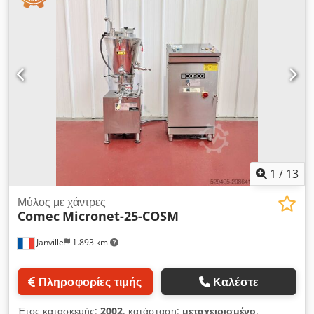
1
/
13
Μύλος με χάντρες
Comec
Micronet-25-COSM
Janville
1.893 km
Πληροφορίες τιμής
Καλέστε
Έτος κατασκευής:
2002
, κατάσταση:
μεταχειρισμένο
,