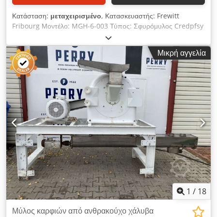
Κατάσταση:
μεταχειρισμένο
, Κατασκευαστής: Frewitt
Fribourg Μοντέλο: MGH-6-003 Τύπος: Σφυρόμυλος Credpfsy
Ihdtsx Aggjf Υλικά: Ανοξείδωτο ατσάλι Κατάταξη: Atex
Κινητήρας Felten & Guilleaume: 4 KW Εργαλείο λείανσης
Μικρή αγγελία
ρότορα: 260 mm Βάθος θαλάμου κονιορτοποίησης: 19 εκ.
Έξοδος προϊόντος: Ø 250 mm Τροφοδοσία προϊόντος ->
Περιστροφική βαλβίδα: Frewitt DR 0150 3 (0,12 KW)
Διατίθενται διάφορα κόσκινα: 400 - 425 - 450 - 500 µm.
1
/
18
Μύλος καρφιών από ανθρακούχο χάλυβα