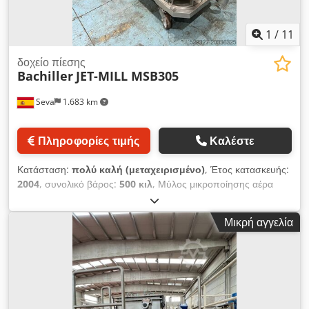
1
/
11
δοχείο πίεσης
Bachiller
JET-MILL MSB305
Seva
1.683 km
Πληροφορίες τιμής
Καλέστε
Κατάσταση:
πολύ καλή (μεταχειρισμένο)
, Έτος κατασκευής:
2004
, συνολικό βάρος:
500 κιλ
, Μύλος μικροποίησης αέρα
ATEX κατασκευασμένος από την BACHILLER σε ανοξείδωτο
ατσάλι, μοντέλο JET-MILL MSB305. Εξοπλισμός υψηλής
Μικρή αγγελία
απόδοσης, ιδιαίτερα κατάλληλος για τη μικροποίηση κάθε
τύπου κονιορτοποιημένων προϊόντων. Περιλαμβάνει φίλτρο με
μανίκια, αναφορά C9905. Cjdpfxsxpx Age Aggorf