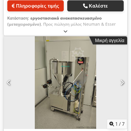
Πληροφορίες τιμής
Καλέστε
Κατάσταση:
εργοστασιακά ανακατασκευασμένο
(μεταχειρισμένο)
, Προς πώληση μύλος Neuman & Esser
ICM 48. Ο μύλος έχει ανακατασκευαστεί πλήρως. Διατίθεται και
με εξαρτήματα κατά απαίτηση. Codpfxjy Tvdlj Aggorf
Μικρή αγγελία
1
/
7