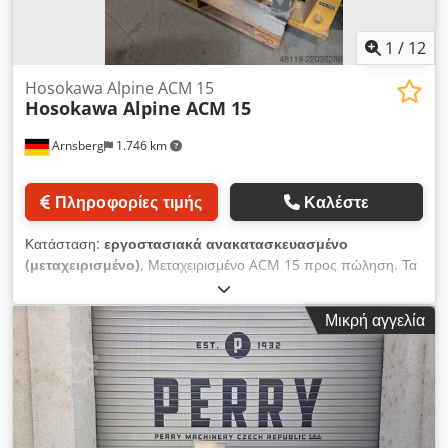
1
/
12
Hosokawa Alpine ACM 15
Hosokawa Alpine ACM 15
Arnsberg
1.746 km
Πληροφορίες τιμής
Καλέστε
Κατάσταση:
εργοστασιακά ανακατασκευασμένο
(μεταχειρισμένο)
, Μεταχειρισμένο ACM 15 προς πώληση. Τα
εργαλεία άλεσης ολοκαίνουργια. Τα ρουλεμάν ολοκαίνουργια.
Cjdpfx Aozat Iaoggsrf
Μικρή αγγελία