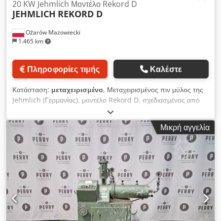
20 KW Jehmlich Μοντέλο Rekord D
JEHMLICH
REKORD D
Ożarów Mazowiecki
1.465 km
Πληροφορίες τιμής
Καλέστε
Κατάσταση:
μεταχειρισμένο
, Μεταχειρισμένος πιν μύλος της
Jehmlich (Γερμανίας), μοντέλο Rekord D, σχεδιασμένος από
ανθρακούχο χάλυβα. Το σώμα του μύλου είναι
κατασκευασμένο από χυτοσίδηρο. Η μονάδα διαθέτει δίσκους
Μικρή αγγελία
άλεσης διαμέτρου 610 mm από ανθρακούχο χάλυβα. Ο μύλος
διαθέτει έναν σταθερό και έναν περιστρεφόμενο δίσκο άλεσης,
που κινείται με ιμάντες και ανθεκτικό σε εκρήξεις
ηλεκτροκινητήρα ισχύος 20 kW, 2940 rpm, 380 V, 50 Hz. Η
μηχανή είναι εξοπλισμένη με χοάνη τροφοδοσίας από
ανοξείδωτο χάλυβα και κάτω έξοδο εκκένωσης. Κάτω από την
έξοδο του μύλου έχει εγκατασταθεί κοχλιωτός μεταφορέας με
θάλαμο από ανοξείδωτο χάλυβα και κοχλία από γαλβανισμένο
ανθρακούχο χάλυβα, κινούμενο με μειωτήρα και