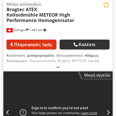
Μύλος κολλοειδών
Brogtec ATEX
Kolloidmühle
METEOR High
Performance Homogenisator
Zofingen
1.447 km
Πληροφορίες τιμής
Καλέστε
Κατάσταση:
μεταχειρισμένο
, Λειτουργικότητα:
πλήρως
λειτουργικό
, Ομογενοποιητής Brogtec METEOR Υψηλής
απόδοσης κολλοειδής μύλος ATEX Κολλοειδής μύλος σε
φαρμακευτική σχεδίαση, κινητός σε καρότσι από ανοξείδωτο
Μικρή αγγελία
χάλυβα. Ηλεκτρικό ερμάριο στο καροτσάκι με ρύθμιση της
ταχύτητας μέσω μετατροπέα συχνότητας, διακόπτης on/off.
Έκδοση με μηχανική στεγανοποίηση και δοχείο πίεσης
στεγανοποίησης για την πίεση και την ψύξη του μέσου
στεγανοποίησης στο κύκλωμα στεγανοποίησης της μηχανικής
στεγανοποίησης. VAC/48-62 Hz, 400 V Brogtec METEOR
Κολλοειδής μύλος υψηλής απόδοσης - ομογενοποιητής ATEX
Crsdpfx Aer Hquhsggjf Κολλοειδής μύλος σε φαρμακευτική