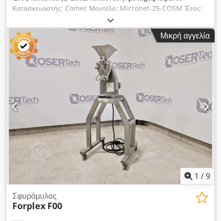
Κατασκευαστής: Comec Μοντέλο: Micronet-25-COSM Έτος:
2002 Τύπος: ΜΗΧΑΝΗ ΔΙΑΣΠΟΡΑΣ & ΑΛΕΣΗΣ Χρήσιμος
όγκος: 3 - 22 L Cjdpfsx R Dgpox Aggorf Ισχύς κινητήρα: 4 kW
Μικρή αγγελία
Υλικό: Ανοξείδωτος χάλυβας Ηλεκτρικός πίνακας με
μετατροπέα συχνότητας. Χρονοδιακόπτης κύκλου εργασίας για
αυτόματη διακοπή. Διπλό τοίχωμα (μανδύας) Άνω φόρτωση
υγρών Διασπορά με αποσυσσωματωτήρα (turbine) + αλέση
με άμμο Συνεχής ανακυκλοφορία μεταξύ του άνω διασπορέα
καλαθιού και του κάτω θαλάμου άλεσης μέχρι να επιτευχθεί η
επιθυμητή λεπτότητα. Καλλυντικές εφαρμογές: Ιδιαίτερα
κατάλληλο για σταθερή διασπορά ελαίων σε νερό, προσθήκη
χρωστικών και συγκολλητικών, καθώς και ανάμιξη χρωμάτων
σε προϊόντα όπως τα βερνίκια νυχιών.
1
/
9
Σφυρόμυλος
Forplex
F00