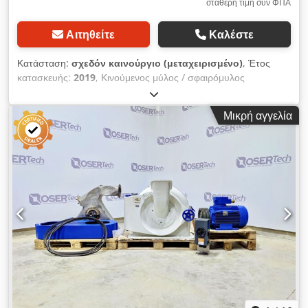
σταθερή τιμή συν ΦΠΑ
Αιτηθείτε
Καλέστε
Κατάσταση:
σχεδόν καινούργιο (μεταχειρισμένο)
, Έτος
κατασκευής:
2019
, Κινούμενος μύλος / σφαιρόμυλος
(εργαστηριακός) Το μοντέλο MM 500 control είναι μια
εργαστηριακή συσκευή για ξηρή, υγρή και κρυογενή άλεση.
Μικρή αγγελία
Είναι κατάλληλη για σκληρά, εύθραυστα, μαλακά, ελαστικά και
ινώδη υλικά και χρησιμοποιείται σε πολυάριθμους τομείς – από
την έρευνα υλικών και τη φαρμακευτική έως τη γεωλογία, την
ανάλυση τροφίμων και το περιβάλλον. Τα δείγματα (έως 10 mm
μέγεθος κόκκου) και οι σφαιρίδια άλεσης εισάγονται στους
μύλους, οι οποίοι τοποθετούνται πάνω στις πλάκες ψύξης. Οι
ταλαντευόμενες κινήσεις μέχρι 30 Hz κονιορτοποιούν το δείγμα
μέσω πρόσκρουσης και τριβής. Η προαιρετική ψύξη μπορεί να
γίνει με διάφορα μέσα (υγρό άζωτο, νερό, κ.λπ.). Μπορούν να
επιτευχθούν τελικές λεπτότητες μέχρι 0,1 μm. Η τυπική
διαδικασία άλεσης διαρκεί από 30 δευτερόλεπτα έως 30 λεπτά.
Cedsywkqzepfx Aggorf Τα σφαιρίδια άλεσης διατίθενται σε
διάφορα υλικά (ατσάλι, ανοξείδωτο ατσάλι, καρβίδιο