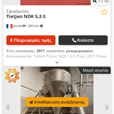
1
/
10
Σφυρόμυλος
Tietjen
NDK 5.2-S
Janville
1.893 km
Πληροφορίες τιμής
Καλέστε
Έτος κατασκευής:
2017
, κατάσταση:
μεταχειρισμένο
,
Κατασκευαστής: Tietjen Τύπος: NDK 5.2-S Έτος: 2017 Τύπος:
Σφυρόμυλος Εφαρμογές: Σχεδιασμένος για υγρή πολτοποίηση
ογκωδών τροφίμων και αγροτικών προϊόντων Τύπος κινητήρα:
Μικρή αγγελία
υδραυλικός Πλαίσιο και ρότορας από ανοξείδωτο ατσάλι 304,
1.4301. Crjdpfx Agox R Aw Togjf Βάρος (χωρίς κινητήρα):
1250 kg Ακροφύσια έγχυσης υγρών Παρακολούθηση
θερμοκρασίας εδράνων Πνευματικά λειτουργούμενο πτερύγιο
εισόδου
Αποθήκευση αναζήτησης