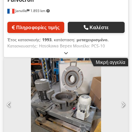
Janville
1.893 km
Πληροφορίες τιμής
Καλέστε
Έτος κατασκευής:
1993
, κατάσταση:
μεταχειρισμένο
,
Κατασκευαστής: Hosokawa Bepex Μοντέλο: PCS-10
(Pulvocron) Έτος: 1993 Τύπος: Αεροδιαχωριστικός μύλος /
Μικρονιστής Ονομαστική απόδοση: 10 kg/h Δοσομετρητής
Μικρή αγγελία
κοχλία Brabender Φιλτράρισμα και συλλογή προϊόντος με
κυκλώνα + πνευματικός καθαρισμός Βαλβίδα ασφαλείας
ανθεκτική σε εκρήξεις Περιστροφική βαλβίδα στεγανοποίησης
αέρα/προϊόντος Φίλτρο συλλογής Mikropul 12-6-30: Δοχείο
συλλογής προϊόντος με διαχωρισμό λεπτής σκόνης
Εσωτερικές διαστάσεις: Ø 90 cm x 530 cm Crjdpfx
Ajzbynvoggsf Μονάδα λίπανσης με αντλία Αποστείρωση με
ατμό Σχεδιασμός νέας ηλεκτρικής εγκατάστασης (Η ζήτηση
αυτή υπόκειται σε επιπλέον προσφορά) Πλήρης τεχνική
τεκμηρίωση + σχεδιαγράμματα σε χαρτί Χωρητικότητα κάδου
εκροής προϊόντος: 200 kg – 1.100 λίτρα