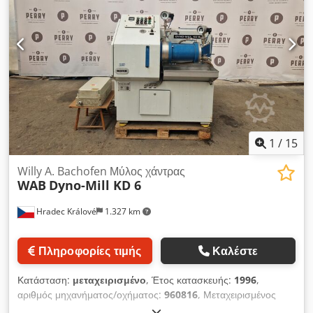
Περιλαμβάνεται ενσωματωμένος πίνακας ελέγχου και
ηλεκτρικός πίνακας. Crsdpfxsxlb Hms Aggof
1
/
15
Willy A. Bachofen Μύλος χάντρας
WAB
Dyno-Mill KD 6
Hradec Králové
1.327 km
Πληροφορίες τιμής
Καλέστε
Κατάσταση:
μεταχειρισμένο
, Έτος κατασκευής:
1996
,
αριθμός μηχανήματος/οχήματος:
960816
, Μεταχειρισμένος
οριζόντιος μύλος μαργαριταριών WAB Dyno-Mill μοντέλο KD 6