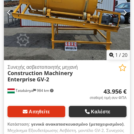
1
/
20
Συνεχής ασβεστοποιητής μηχανή
Construction Machinery
Enterprise
GV-2
43.956 €
Tatabánya
984 km
σταθερή τιμή συν ΦΠΑ
Αιτηθείτε
Καλέστε
Κατάσταση:
γενικά ανακατασκευασμένο (μεταχειρισμένο)
,
Μηχάνημα Εξουδετέρωσης Ασβέστη, μοντέλο GV-2, Συνεχούς