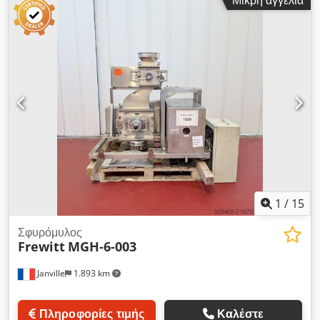
- Μοντέλο: DM - MF 3 - Κίνηση: 1,1 kW, μηχανικό κιβώτιο
ταχυτήτων μεταβλητών στροφών με εύρος 48-257 σ.α.λ. -
Προστασία: Atex πιστοποιημένο, Ομάδα σκόνης: εσωτερικά II
1D, εξωτερικά II 2D, IP65, T3=200°C - Άλλα: Τοποθετημένο σε
ανοξείδωτο τραπέζι.
1
/
15
Σφυρόμυλος
Frewitt
MGH-6-003
Janville
1.893 km
Πληροφορίες τιμής
Καλέστε