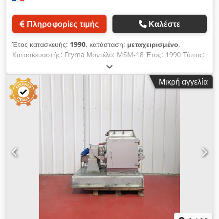
Πληροφορίες τιμής
Καλέστε
Έτος κατασκευής:
1990
, κατάσταση:
μεταχειρισμένο
,
Κατασκευαστής: Fryma Μοντέλο: MSM-18 Έτος: 1990 Τύπος:
Σφαιρόμυλος τύπου Co-Ball Codpfx Aex R Dd Ijggorf
Εφαρμογή: Λεπτή άλεση εναιωρημάτων και πολύ ιξωδών
Μικρή αγγελία
προϊόντων. Όγκος θαλάμου άλεσης: 1,1 λίτρα Εσωτερική
υπερπίεση: 2,5 bar Διπλοτοίχωτο περίβλημα: 2 bar Ισχύς
κινητήρα: 5,5 kW Ικανότητα: 20 – 80 l/h ανάλογα με το προϊόν.
Παραδείγματα χρήσης: τρόφιμα: καλύμματα σοκολάτας /
γεμίσεις καλλυντικά: κραγιόν, πάστες χρωστικών φαρμακευτικά:
πρόσθετα χημικά: βερνίκια για χρωστικές, χρώματα και
κεραμικά.