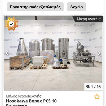
συγκρότημα δακτυλίου κόσκινου Παραγωγικότητα: 100 έως
3000 kg/h Ισχύς κινητήρα: 45 kW Ασφάλεια ανοίγματος
Εργαστηριακός εξοπλισμός
Δοχείο
πόρτας Έξοδος πνευματικής μεταφοράς κάτω από τον μύλο
Διάμετρος ρότορα: Ø 440 mm Διάμετρος πλέγματος: Ø 450
Μικρή αγγελία
mm Φίλτρο Donaldson Dalamatic DLMV 25/12 - Έτος: 1997
(2021: ανακατασκευάστηκε από τη Forplex) - Υλικά:
ανοξείδωτος χάλυβας - Τύπος φίλτρου: σακοφίλτρα - Σύστημα
καθαρισμού: πνευματικό - Χοάνη κάτω από το φίλτρο - Παροχή
αέρα, ανεμιστήρας: 7,5 kW - Περιστροφική βαλβίδα Ηλεκτρικός
πίνακας - Οθόνη αφής HMI για τον έλεγχο όλης της μονάδας -
Διαχείριση φράζουσας μονάδας - Διαχείριση ασφάλειας -
Διαχείριση συνταγών - Μεταβαλλόμενης ταχύτητας ρυθμιστής
στον κινητήρα του μύλου. Διαστάσεις μύλου: 225 x 113 x 285
εκ. Βάρος: 500 kg
1
/
15
Μύλος αεροδιαλογής
Hosokawa
Bepex PCS 10
Pulvocron