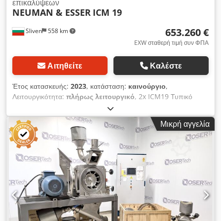
επικαλύψεων
NEUMAN & ESSER
ICM 19
653.260 €
Sliven
558 km
EXW σταθερή τιμή συν ΦΠΑ
Αιτηθείτε
Καλέστε
Έτος κατασκευής:
2023
, κατάσταση:
καινούργιο
,
Λειτουργικότητα:
πλήρως λειτουργικό
, 2x ICM19 Τυπικό
σύστημα σχεδιασμένο για λειτουργία σε θερμοκρασίες
περιβάλλοντος 5 °C - 30 °C Γενικό σχέδιο (GA-drawing)
Μικρή αγγελία
σύμφωνα με τη διάταξη προτύπου NEA Διάγραμμα P&ID Νο.
Προστασία EX: PSR 11 + συστήματα προστασίας ATEX
Τροφοδοσία ρεύματος: 380 V ± 5% - 50 Hz Ο ηλεκτρικός
πίνακας ελέγχου έχει σχεδιαστεί για λειτουργία στις
περιβαλλοντικές συνθήκες 5 °C - 30 °C. (υψόμετρο χώρου
εγκατάστασης < 500μ. πάνω από την επιφάνεια της θάλασσας)
Εύρος δυναμικότητας 137 - 410 kg/h = 120 - 360 g/m³ σε
παροχή εισόδου συστήματος 19 m³/min (λειτουργία συλλέκτη
κυκλώνα), ορίζεται ως ποσοστό εισαγωγής στον μύλο - όχι
στην εκροή Crsdpfow Snm Ujx Aggof Ονομαστική