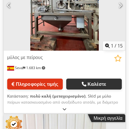
1
/
15
μύλος με πείρους
Seva
1.683 km
Πληροφορίες τιμής
Καλέστε
Κατάσταση:
πολύ καλή (μεταχειρισμένο)
, Skid με μύλο
πείρων κατασκευασμένο από ανοξείδωτο ατσάλι, με διάμετρο
δίσκου 160 mm, φίλτρο με μανίκια και χοάνη. Cedsxpx Dwopfx
Aggorf
Μικρή αγγελία