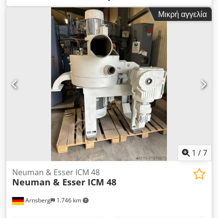
(6). Ο θάλαμος άλεσης από ανοξείδωτο χάλυβα είναι
Μικρή αγγελία
εξοπλισμένος με διπλασιασμό και έχει όγκο περίπου 6 λίτρα, η
μέγιστη πίεση στο θάλαμο είναι 2 bar σε μέγιστη θερμοκρασία
80°C. Ο θάλαμος διπλασιασμού έχει μέγιστη πίεση 8 bar,
ελάχιστη θερμοκρασία νερού ψύξης -20 °C. Ο άξονας είναι
εφοδιασμένος με (6) δίσκους λείανσης από πολυουρεθάνη και
κινείται μέσω ιμάντων από έναν ηλεκτροκινητήρα EExe eII T3
10 kW, 1465 rpm, 50 Hz. με περιφερειακή ταχύτητα των
δίσκων 10 m/s. Ο άξονας στεγανοποιείται με μηχανικό
παρέμβυσμα. Διαχωρισμός των μελιβών (σφαιριδίων) μέσω
μιας σχισμής. Περιλαμβάνει ενσωματωμένο πίνακα ελέγχου και
κουτί διανομής ισχύος. Cedpfx Agsun S S Esgerf
1
/
7
Neuman & Esser ICM 48
Neuman & Esser ICM 48
Arnsberg
1.746 km