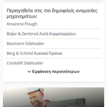
Περιηγηθείτε στις πιο δημοφιλείς ονομασίες
μηχανημάτων:
Amazone Plough
Baljer & Zembrod Αυλή Κορμοτεμαχίων
Baumann Sideloader
Berg & Schmid Κυκλικά Πριόνια
Combilift Sideloader
Εμφάνιση περισσότερων
Cvs Ferrari Reachstacker
Dücker Mulcher
Fischer & Krecke Πιέσεις Φλεξογραφικής Εκτύπωσης
Heidenreich & Harbeck Μηχανήματα Διάτρησης Βαθιάς Οπής