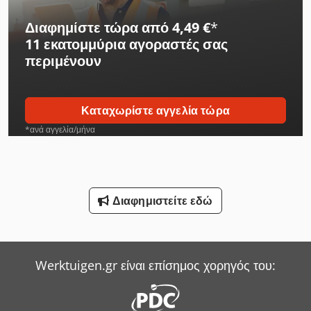
Herkules Mulcher
Διαφημίστε τώρα από 4,49 €
*
11 εκατομμύρια αγοραστές
σας
Hp Εκτυπωτής
περιμένουν
Hubtex Sideloader
Hyster Reachstacker
Καταχωρίστε αγγελία τώρα
Jungheinrich Picker
*ανά αγγελία/μήνα
Kalmar Reachstacker
Leif & Lorentz Μηχανές Βουρτσίσματος
Διαφημιστείτε εδώ
Linde Reachstacker
Linde Sideloader
Werktuigen.gr είναι επίσημος χορηγός του:
Niemeyer Plough
Sack & Kiesselbach Πρέσες Μεταφοράς