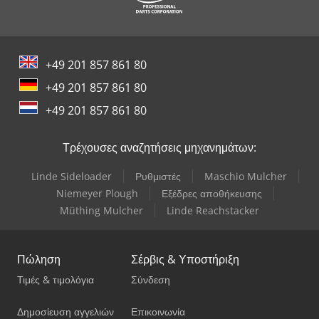
Smv Reachstacker
Werner & Pfleiderer Ζυγιστής
+49 201 857 861 80
Witzig & Frank Μηχανές Μεταφοράς
+49 201 857 861 80
Wurster & Dietz Μηχανές Κατασκευής Παλετών
+49 201 857 861 80
Yale Picker
Τρέχουσες αναζητήσεις μηχανημάτων:
Linde Sideloader
Ρυθμιστές
Maschio Mulcher
Niemeyer Plough
Εξέδρες αποθήκευσης
Müthing Mulcher
Linde Reachstacker
Πώληση
Σέρβις & Υποστήριξη
Τιμές & τιμολόγια
Σύνδεση
Δημοσίευση αγγελιών
Επικοινωνία