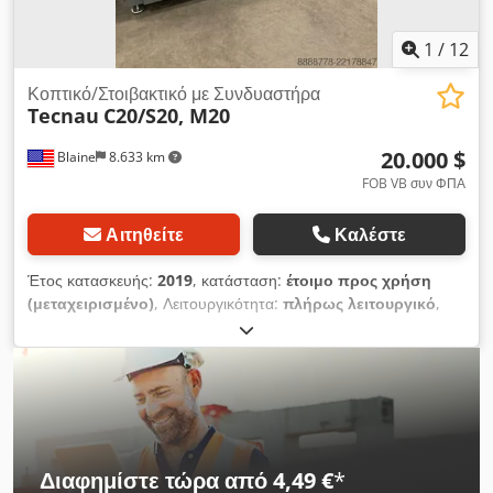
1
/
12
Κοπτικό/Στοιβακτικό με Συνδυαστήρα
Tecnau
C20/S20, M20
20.000 $
Blaine
8.633 km
FOB VB συν ΦΠΑ
Αιτηθείτε
Καλέστε
Έτος κατασκευής:
2019
, κατάσταση:
έτοιμο προς χρήση
(μεταχειρισμένο)
, Λειτουργικότητα:
πλήρως λειτουργικό
,
αριθμός μηχανήματος/οχήματος:
C201149/S201126,
M201150
, Αυτός ο κόφτης/στοιβαχτής Tecnau C20/S20 του
2019, με συγχωνευτή M20, είναι σε εξαιρετική κατάσταση και
έτοιμος για άμεση παραγωγική χρήση. Αφαιρέθηκε πρόσφατα
από τράπεζα όπου λειτουργούσε υπό πλήρες συμβόλαιο
συντήρησης. Dcsdpezf Na Ujfx Ak Aok
Διαφημίστε τώρα από 4,49 €
*