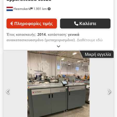
min Σύνδεση: Όλα τα συστήματα εισαγωγής είναι εφικτά Το
Heemskerk
1.991 km
Sima Automatic Mail Delivery παραδίδεται με κάθε εισαγωγέα
και αυτοματοποιεί τις διαδικασίες προετοιμασίας και
προετοιμασίας δίσκων επιστολών. Οι έλεγχοι παράδοσης για
Πληροφορίες τιμής
Καλέστε
ανοικτά πτερύγια, μη αναγνώσιμες διευθύνσεις και IMB
Barcodes απορρίπτουν αυτόματα κάθε επιστολή που δεν
Έτος κατασκευής:
2014
, κατάσταση:
γενικά
πρέπει να παραδοθεί. Διάφορα συστήματα ανάγνωσης είναι
ανακατασκευασμένο (μεταχειρισμένο)
, Διαθέτουμε εδώ
διαθέσιμα για το sima, από απλούς αναγνώστες σημάτων
έναν εκτυλιχτήρα 6802C της Mueller Apparatebau. Dedpfx
εκτύπωσης έως ένα σύστημα ανάγνωσης OCR / IMB που είναι
Aehd Nxvok Asck Αυτό το μηχάνημα είναι πλήρως
συνδεδεμένο με το ψηφιακό Front End. Πατενταρισμένο μας
Μικρή αγγελία
επισκευασμένο και άμεσα έτοιμο για την παραγωγή σας.
[...] Dcjdpfx Asd Etagsk Ajk