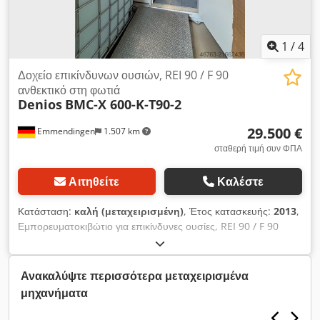
1
/
4
Δοχείο επικίνδυνων ουσιών, REI 90 / F 90
ανθεκτικό στη φωτιά
Denios
BMC-X 600-K-T90-2
29.500 €
Emmendingen
1.507 km
σταθερή τιμή συν ΦΠΑ
Αιτηθείτε
Καλέστε
Κατάσταση:
καλή (μεταχειρισμένη)
, Έτος κατασκευής:
2013
,
Εμπορευματοκιβώτιο για επικίνδυνες ουσίες, REI 90 / F 90
πυροπροστατευόμενη αποθήκη τύπου WFP, βάσεις
αποθήκευσης με προβόλους, εσωτερικός φωτισμός, ράμπα
εισόδου, ανιχνευτής διαρροών – μεταχειρισμένο - : Τιμή από
Ανακαλύψτε περισσότερα μεταχειρισμένα
τοποθεσία: 29.500€ (χωρίς ΦΠΑ), αποσυναρμολογημένο,
μηχανήματα
συσκευασμένο και φορτωμένο, πλέον μεταφορικών και
επανασυναρμολόγησης! Κατασκευαστής: Denios Έτος