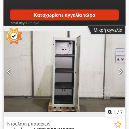
Καταχωρίστε αγγελία τώρα
*ανά αγγελία/μήνα
Μικρή αγγελία
1
/
7
Ντουλάπι μπαταριών