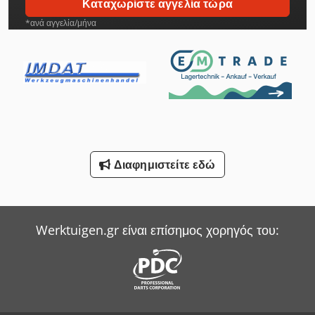
Καταχωρίστε αγγελία τώρα
*ανά αγγελία/μήνα
Διαφημιστείτε εδώ
Werktuigen.gr είναι επίσημος χορηγός του: