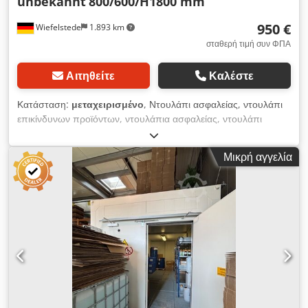
unbekannt
800/600/H1800 mm
950 €
Wiefelstede
1.893 km
σταθερή τιμή συν ΦΠΑ
Αιτηθείτε
Καλέστε
Κατάσταση:
μεταχειρισμένο
, Ντουλάπι ασφαλείας, ντουλάπι
επικίνδυνων προϊόντων, ντουλάπια ασφαλείας, ντουλάπι
εργαλείων, ντουλάπι χάλυβα, ντουλάπι εργαστηρίου, ντουλάπι
ηλεκτρονικών, ντουλάπι μπαταριών -Θυρίδα μπαταρίας: 4
Μικρή αγγελία
σύνορα, με ανιχνευτή καπνού -Πλάτος: 600 mm Djdsh E
Uhnspfx Ai Eock -βάθος: 800 mm -Ύψος: 1800 mm -Βάρος
μεταφοράς: 170 kg