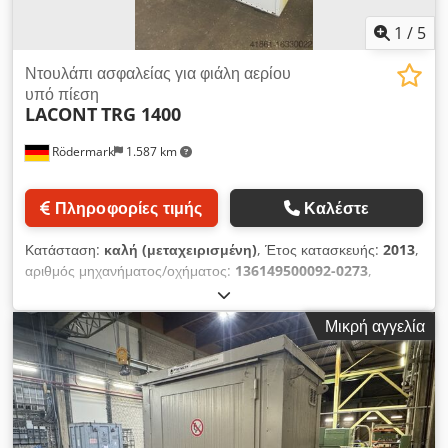
1
/
5
Ντουλάπι ασφαλείας για φιάλη αερίου
υπό πίεση
LACONT
TRG 1400
Rödermark
1.587 km
Πληροφορίες τιμής
Καλέστε
Κατάσταση:
καλή (μεταχειρισμένη)
, Έτος κατασκευής:
2013
,
αριθμός μηχανήματος/οχήματος:
136149500092-0273
,
Προσφορά 24109 Τεχνικά στοιχεία: - μπουκάλια 50 λίτρων
μπουκάλια - Συνεχής υποδοχή μπουκαλιών - Άνοιγμα
Μικρή αγγελία
εξαγωγής αέρα - Το ντουλάπι κλειδώνει, διατίθεται κλειδί -
Απαιτούμενος χώρος Π 1400 x Β 465 x Υ 2150 mm Djdpfx
Aotwnlhoi Eeck - Βάρος περίπου 120 kg