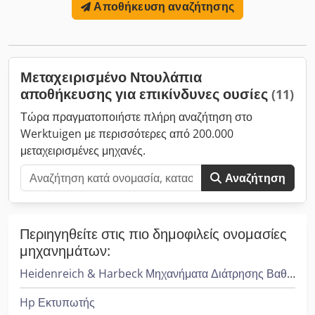
Αποθήκευση αναζήτησης
ασφαλείας σύμφωνα με το πρότυπο Valrem. Αντοχή σε φωτιά:
>120 λεπτά Dcodpfjykapfsx Ai Eok Εξωτερικές διαστάσεις:
Μήκος: 220 εκ Πλάτος: 120 εκ Ύψος: 245 εκ Εσωτερικές
διαστάσεις: Μήκος: 170 εκ Πλάτος: 95 εκ Ύψος: 210 εκ
Μεταχειρισμένο Ντουλάπια
αποθήκευσης για επικίνδυνες ουσίες
(11)
Τώρα πραγματοποιήστε πλήρη αναζήτηση στο
Werktuigen με περισσότερες από 200.000
μεταχειρισμένες μηχανές.
Αναζήτηση
Περιηγηθείτε στις πιο δημοφιλείς ονομασίες
μηχανημάτων:
Heidenreich & Harbeck Μηχανήματα Διάτρησης Βαθιάς Οπής
Hp Εκτυπωτής