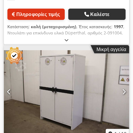
Πληροφορίες τιμής
Καλέστε
Κατάσταση:
καλή (μεταχειρισμένη)
, Έτος κατασκευής:
1997
,
Ντουλάπι για επικίνδυνα υλικά Düperthal, αριθμός 2-091004,
μοντέλο Classic pro, τύπος 90. Εξωτερικές διαστάσεις: ύψος
2045 mm, πλάτος 1194 mm, βάθος 612 mm. Περιλαμβάνει 4
Μικρή αγγελία
ράφια. Dcjdozmmu Sepfx Ai Eek