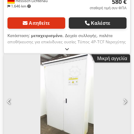
580 €
Hessisch Lichtenau
1.646 km
σταθερή τιμή συν ΦΠΑ
Αιτηθείτε
Καλέστε
Κατάσταση:
μεταχειρισμένο
, Δοχείο συλλογής, παλέτα
αποθήκευσης για επικίνδυνες ουσίες Τύπος 4P-TCF Νεροχύτης
με σχάρα Αριθμός κατασκευαστή: 80027720 Έτος κατασκευής:
1997 Χωρητικότητα συλλογής: 1000 λίτρα Φορτίο: 2000 κιλά
Μικρή αγγελία
με ομοιόμορφη κατανομή - Δοχείο από χαλυβδόφυλλο (1.0038)
- Επίσημη έγκριση: LUA NRW-19h-95/14.0.0 - Τρίμερη
γαλβανισμένη σχάρα - Υποδοχές περονοφόρου: 295 x 95 mm
Συνολικές διαστάσεις (Μ x Π x Υ): 1360 x 1250 x 925 mm Ιδία
βάρος περ. 180 kg Dsdpjxf Uv Isfx Ai Eock Σε καλή κατάσταση