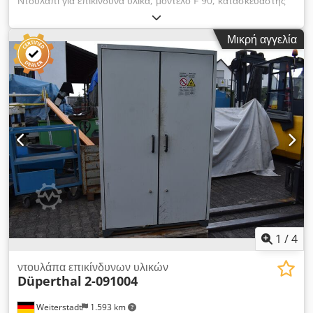
Ντουλάπι για επικίνδυνα υλικά, μοντέλο F 90, κατασκευαστής
Asecos, αριθμός 09-195-120. Ύψος 2000 mm, βάθος 600
mm, πλάτος 1200 mm, με ενσωματωμένα ράφια.
Μικρή αγγελία
Dcsdpszmmwmofx Ai Esk
1
/
4
ντουλάπα επικίνδυνων υλικών
Düperthal
2-091004
Weiterstadt
1.593 km