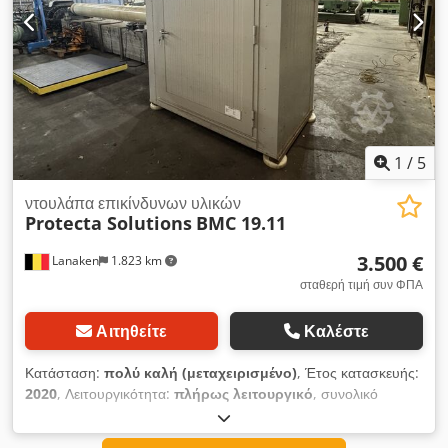
1
/
5
ντουλάπα επικίνδυνων υλικών
Protecta Solutions
BMC 19.11
3.500 €
Lanaken
1.823 km
σταθερή τιμή συν ΦΠΑ
Αιτηθείτε
Καλέστε
Κατάσταση:
πολύ καλή (μεταχειρισμένο)
, Έτος κατασκευής:
2020
, Λειτουργικότητα:
πλήρως λειτουργικό
, συνολικό
πλάτος:
120 χιλ.
, συνολικό μήκος:
220 χιλ.
, συνολικό ύψος:
245 χιλ.
, ωφέλιμη χωρητικότητα δεξαμενής:
3.300 λ
, Θυρίδα