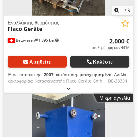
1
/
9
Εναλλάκτης θερμότητας
Flaco Geräte
2.000 €
Bettwiesen
1.395 km
σταθερή τιμή συν ΦΠΑ
Αιτηθείτε
Καλέστε
Έτος κατασκευής:
2007
, κατάσταση:
μεταχειρισμένο
, Αντλία
κυκλοφορίας: Κατασκευαστής Flaco Geräte GmbH, DE-33334
Gütersloh FZPII/D, Αρ. είδους 4020 5780, Αρ. κατασκευής
01056 Ισχύς: Πίεση: 9,0 bar Ποσ.: 10 l/min 1-N PE 0,55 kW
Μικρή αγγελία
230 V/50 Hz 3,50 A 1320 στροφές/λεπτό IP 55 Δοχείο
διαστολής: Κατασκευαστής Reflex Winkelmann GmbH & Co.
KG, DE-59227 Ahlen Reflex Αρ. /Serial-no: 06G05194002
prEN 13831 2000 επιτ. θερμοκρασία λειτουργίας: -10/120°C,
Μέγ. συνεχής θερμοκρασία μεμβράνης -10/70°C, 1,5 bar
προρρύθμιση εργοστάσιο/στο έργο, 3,0 bar επιτρεπτή πίεση