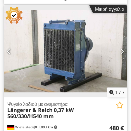
θαλασσινού νερού - Κατασκευαστής: Funke, εναλλάκτης
Μικρή αγγελία
θερμότητας με δέσμη σωλήνων Dcedpfewu S Tfex Akbsk -
Τύπος: BOF 807-0-4 - Περιεχόμενο: κάλυμμα από μπρούντζο
35,6 l / σωλήνες από χαλκό 15,3 l - Μέγιστη επιτρεπόμενη
πίεση λειτουργίας: 16 / 10 bar - Διαστάσεις: 2480/360/Υ350
mm - Βάρος: 236 kg
1
/
7
Ψυγείο λαδιού με ανεμιστήρα
Längerer & Reich
0,37 kW
560/330/H540 mm
480 €
Wiefelstede
1.893 km