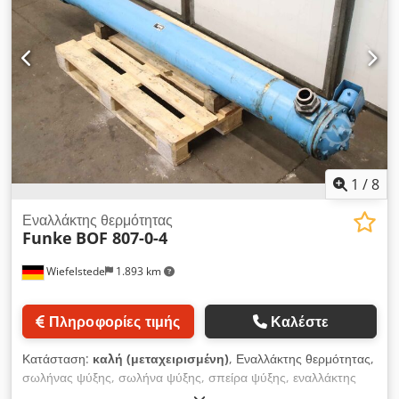
1
/
8
Εναλλάκτης θερμότητας
Funke
BOF 807-0-4
Wiefelstede
1.893 km
Πληροφορίες τιμής
Καλέστε
Κατάσταση:
καλή (μεταχειρισμένη)
, Εναλλάκτης θερμότητας,
σωλήνας ψύξης, σωλήνα ψύξης, σπείρα ψύξης, εναλλάκτης
θερμότητας με δέσμη σωλήνων, εναλλάκτης θερμότητας