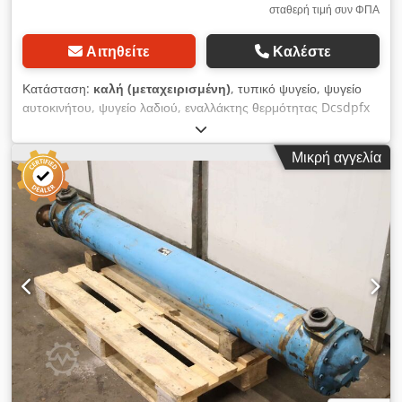
σταθερή τιμή συν ΦΠΑ
Αιτηθείτε
Καλέστε
Κατάσταση:
καλή (μεταχειρισμένη)
, τυπικό ψυγείο, ψυγείο
αυτοκινήτου, ψυγείο λαδιού, εναλλάκτης θερμότητας Dcsdpfx
Akji En Dqjbjk -Κατασκευαστής: Längerer & Reich, ελαφρύ
μεταλλικό ψυγείο λαδιού -Τύπος: δυστυχώς χωρίς ονομασία
Μικρή αγγελία
τύπου -Μοτέρ: Siemens 0,37 kW -Πίεση: μέγιστη 16 bar
-Θερμοκρασία: μέγιστη 120 °C -Διαστάσεις: 560/330/H540 mm
-Βάρος: 28 kg