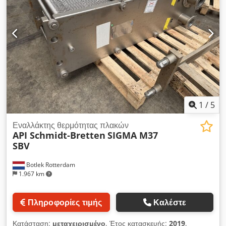
1
/
5
Εναλλάκτης θερμότητας πλακών
API Schmidt-Bretten
SIGMA M37
SBV
Botlek Rotterdam
1.967 km
Πληροφορίες τιμής
Καλέστε
Κατάσταση:
μεταχειρισμένο
, Έτος κατασκευής:
2019
,