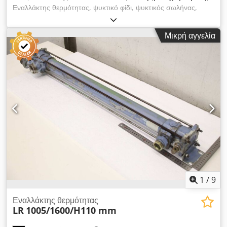
Εναλλάκτης θερμότητας, ψυκτικό φίδι, ψυκτικός σωλήνας,
ψυκτική σπείρα, εναλλάκτης θερμότητας με δέσμη σωλήνων,
ψύκτης λαδιού - Κατασκευαστής: Jiangsu, εναλλάκτης τύπου
Μικρή αγγελία
SL-421 Dcedoxl R Rnjpfx Akbok - Αντλία: Aulank CPS-20 1,5
kW - Παροχή: 180 l/min - Δοχείο: ανοξείδωτο ατσάλι, με
ένδειξη στάθμης - Διαστάσεις μεταφοράς: 1180/780/Υ760 mm
- Βάρος: 80 kg
1
/
9
Εναλλάκτης θερμότητας
LR
1005/1600/H110 mm