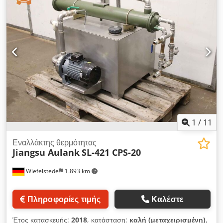
-Διαστάσεις: 675/110/H285 mm / 700/110/H290 mm -Βάρος:
7,5 kg / 7,7 kg
1
/
11
Εναλλάκτης θερμότητας
Jiangsu Aulank
SL-421 CPS-20
Wiefelstede
1.893 km
Πληροφορίες τιμής
Καλέστε
Έτος κατασκευής:
2018
, κατάσταση:
καλή (μεταχειρισμένη)
,