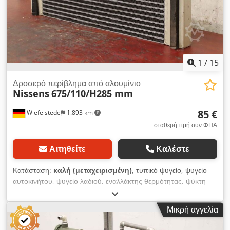
1
/
15
Δροσερό περίβλημα από αλουμίνιο
Nissens
675/110/H285 mm
85 €
Wiefelstede
1.893 km
σταθερή τιμή συν ΦΠΑ
Αιτηθείτε
Καλέστε
Κατάσταση:
καλή (μεταχειρισμένη)
, τυπικό ψυγείο, ψυγείο
αυτοκινήτου, ψυγείο λαδιού, εναλλάκτης θερμότητας, ψύκτη
υδραυλικού λαδιού, ψυγείο κινητήρα, ψυγείο νερού, τυπικό
ψυγείο Dedpomhmxujfx Akbjck -Κατασκευαστής: Nissens,
Μικρή αγγελία
κρύο περίβλημα αλουμινίου -Τύπος: δυστυχώς χωρίς ονομασία
τύπου -Αριθμός: 2x διαθέσιμα ψυγεία -Τιμή: ανά τεμάχιο