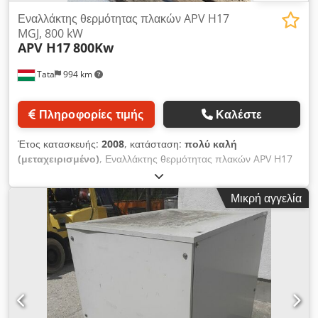
Εναλλάκτης θερμότητας πλακών APV H17
MGJ, 800 kW
APV H17
800Kw
Tata
994 km
Πληροφορίες τιμής
Καλέστε
Έτος κατασκευής:
2008
, κατάσταση:
πολύ καλή
(μεταχειρισμένο)
, Εναλλάκτης θερμότητας πλακών APV H17
7,41 l 4,8 nm³ 800 kW APV H17 MGJ εναλλάκτης θερμότητας
πλακών /ct2227/ Κατασκευαστής: APV Τύπος: H17 MGJ 10.1
Μικρή αγγελία
Dsdpfswx Hz Sex Akbock Έτος κατασκευής: 2008 Επιφάνεια
μεταφοράς θερμότητας: 4,08 nm³ Ονομαστική ισχύς: 800 kW
Πλάτος: 340 mm Ύψος: 1050 mm Ύψος σύνδεσης: 137 mm
Βάθος: 60 cm Σύνδεση σωλήνων: DN50, EN 1092
Χωρητικότητα: Πρωτεύον: 7,41 λίτρα Δευτερεύον: 6,86 λίτρα
Μέγ. πίεση: 10 bar Δοκιμαστική πίεση: 15,53 bar Μέγ.
θερμοκρασία: 110 °C Συνδέσεις σωλήνων από ανοξείδωτο
χάλυβα.