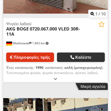
1
/
10
Ψυγείο λαδιού
AKG BOGE
0720.067.000 VLED 30R-
11A
Wiefelstede
1.893 km
Πληροφορίες τιμής
Καλέστε
Έτος κατασκευής:
1990
, κατάσταση:
καλή (μεταχειρισμένη)
,
Τυποποιημένα ψυγεία, ψυγεία αυτοκινήτων, ψύκτες λαδιού,
εναλλάκτες θερμότητας Dcjdovcxzaspfx Akbok
-Κατασκευαστής: AKG, ελαφρύ μεταλλικό ψυγείο λαδιού/αέρα
Μικρή αγγελία
από κοχλιοφόρο συμπιεστή Boge VLED 30R-11A -Τύπος:
0720.067.000 -Πίεση: max. 15 bar -Διαστάσεις: 650/360/H550
mm -Βάρος: 40 kg