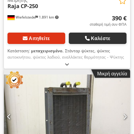
Raja
CP-250
390 €
Wiefelstede
1.891 km
σταθερή τιμή συν ΦΠΑ
Αιτηθείτε
Καλέστε
Κατάσταση:
μεταχειρισμένο
, Στάνταρ ψύκτες, ψύκτες
αυτοκινήτου, ψύκτες λαδιού, εναλλάκτες θερμότητας - Ψύκτης
λαδιού - Περιοχή ψύξης: 300 x 300 mm - με: ανεμιστήρα -
Διαστάσεις: 300/160 / H360 mm - Βάρος: 9 kg Dcedsdkx
Μικρή αγγελία
Syopfx Akbek