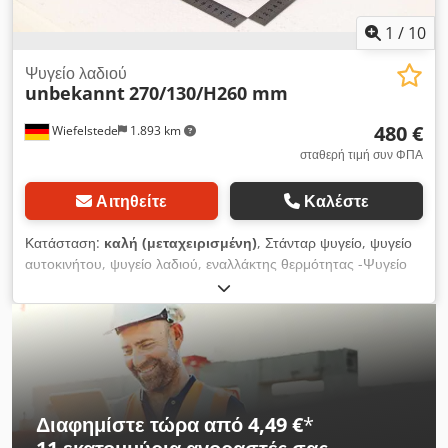
1
/
10
Ψυγείο λαδιού
unbekannt
270/130/H260 mm
480 €
Wiefelstede
1.893 km
σταθερή τιμή συν ΦΠΑ
Αιτηθείτε
Καλέστε
Κατάσταση:
καλή (μεταχειρισμένη)
, Στάνταρ ψυγείο, ψυγείο
αυτοκινήτου, ψυγείο λαδιού, εναλλάκτης θερμότητας -Ψυγείο
λαδιού: εναλλάκτης θερμότητας, χωρίς ανεμιστήρα Dcsdpfx
Aozk Etbokbjk -Τύπος: δυστυχώς, δεν υπάρχει αναγραφή
τύπου -Πίεση: μέγ. 20 bar -Θερμοκρασία: μέγ. 120 °C
-Διαστάσεις: 270/130/Υ260 mm -Βάρος: 4,4 kg
Διαφημίστε τώρα από 4,49 €
*