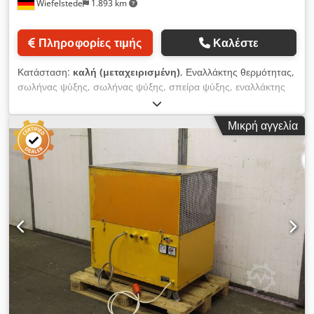
Wiefelstede
1.893 km
Πληροφορίες τιμής
Καλέστε
Κατάσταση:
καλή (μεταχειρισμένη)
, Εναλλάκτης θερμότητας,
σωλήνας ψύξης, σωλήνας ψύξης, σπείρα ψύξης, εναλλάκτης
θερμότητας με δέσμη σωλήνων, ψυγείο λαδιού -Εναλλάκτης
θερμότητας: ψυγείο λαδιού, εναλλάκτης θερμότητας με δέσμη
Μικρή αγγελία
σωλήνων -Συνδέσεις/διαστάσεις: δείτε φωτογραφίες
-Διαστάσεις: 1005/1600/Υ110 mm -Βάρος: 13,5 kg Djdpfjyzn
Dtex Akbeck