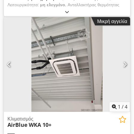
Λειτουργικότητα:
μη ελεγμένο
, Ανταλλακτήρας θερμότητας
πλακών API Heat Transfer SIGMA M37 SBV, σε καλή
βιομηχανική κατάσταση. Τεχνικά χαρακτηριστικά:
Μικρή αγγελία
Κατασκευαστής: API Schmidt-Bretten GmbH & Co. KG
Μάρκα: API Heat Transfer Μοντέλο: SIGMA M37 SBV Έτος
κατασκευής: 2019 Μέγιστη πίεση λειτουργίας: 10 bar
Dodpfezrnfcsx Akbjck Θερμοκρασία λειτουργίας: 0–120°C
Ανθεκτικός ανταλλακτήρας θερμότητας πλακών από
ανοξείδωτο ατσάλι Κατάλληλος για βιομηχανικές εφαρμογές
Πλήρες πλαίσιο με σετ πλακών και βίδες σύσφιξης Η μονάδα
προσφέρεται ως αφαιρεθείσα από την ενεργό χρήση. Πωλείται
στην υπάρχουσα κατάσταση, στην τοποθεσία που βρίσκεται,
χωρίς καμία εγγύηση. Όροι παράδοσης: EXW Ρότερνταμ,
Ολλανδία, με φόρτωση στο δικό σας φορτηγό. Δυνατότητα
επιθεώρησης κατόπιν συνεννόησης.
1
/
4
Κλιματισμός
AirBlue
WKA 10+