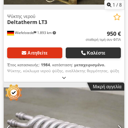
1
/
8
Ψύκτης νερού
Deltatherm
LT3
950 €
Wiefelstede
1.893 km
σταθερή τιμή συν ΦΠΑ
Αιτηθείτε
Καλέστε
Έτος κατασκευής:
1984
, κατάσταση:
μεταχειρισμένο
,
Ψύκτης, κύκλωμα νερού ψύξης, εναλλάκτης θερμότητας, ψύξη
για εξοπλισμό συγκόλλησης σημείου, μηχανή συγκόλλησης
σημείου, σύστημα συγκόλλησης σημείου, πιστόλι σημείου
Μικρή αγγελία
συγκόλλησης - κινητή έκδοση: -Σύνδεση: 1/2 "ίντσα - Έξοδος
μονάδας ψύξης: 0,33 kW - Ροή όγκου νερού: 500 l / h -
Διαστάσεις: 895/600 / H1020 mm - Βάρος: 156 kg Dcodpfxjdz
Aq Ue Akbsk