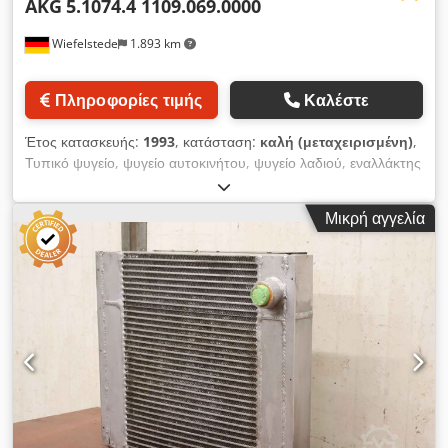
AKG
5.1074.4 1109.069.0000
Wiefelstede
1.893 km
Πληροφορίες τιμής
Καλέστε
Έτος κατασκευής:
1993
, κατάσταση:
καλή (μεταχειρισμένη)
,
Τυπικό ψυγείο, ψυγείο αυτοκινήτου, ψυγείο λαδιού, εναλλάκτης
θερμότητας, ψυγείο συμπιεστή, ψυγείο λαδιού υδραυλικό
-Κατασκευαστής: AKG, ελαφρύ μεταλλικό ψυγείο λαδιού/αέρα
Μικρή αγγελία
με φίλτρο -Τύπος: 5.1074.4 1109.069.0000 -Πίεση: μέγιστη 15
bar -Διαστάσεις: 1090/420/H715 mm Dedpfxsv E D U Rj
Akbjck -Βάρος: 61 kg