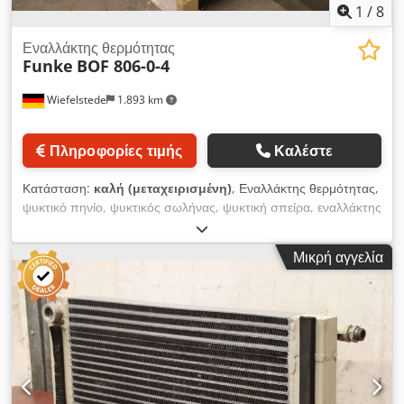
1
/
8
Εναλλάκτης θερμότητας
Funke
BOF 806-0-4
Wiefelstede
1.893 km
Πληροφορίες τιμής
Καλέστε
Κατάσταση:
καλή (μεταχειρισμένη)
, Εναλλάκτης θερμότητας,
ψυκτικό πηνίο, ψυκτικός σωλήνας, ψυκτική σπείρα, εναλλάκτης
θερμότητας με σωλήνες, εναλλάκτης θερμότητας θαλασσινού
νερού - Κατασκευαστής: Funke, εναλλάκτης θερμότητας με
Μικρή αγγελία
δεσμίδα σωλήνων - Τύπος: BOF 806-0-4 - Χωρητικότητα:
Χώρος μανδύα 50,7 l / Χώρος σωλήνων 22,0 l - Μέγιστη πίεση
λειτουργίας: 16 / 10 bar - Διαστάσεις: 2120/285/Υ305 mm -
Βάρος: 146 kg Dcsdowu S Rqjpfx Akbek