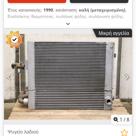
Έτος κατασκευής:
1990
, κατάσταση:
καλή (μεταχειρισμένη)
,
Εναλλάκτης θερμότητας, σωλήνας ψύξης, σωλήνωση ψύξης,
σπείρα ψύξης, εναλλάκτης θερμότητας με σωληνωτό δέσμη -
Κατασκευαστής: Bloksma, εναλλάκτης θερμότητας με
Μικρή αγγελία
σωληνωτό δέσμη - Τύπος: B13-2Z-04 B13-3H7-15D - Πίεση
λειτουργίας: 6,5 / 3,5 bar Dodpswu Tk Ssfx Akbock -
Διαστάσεις: 2235/340/Υ155 mm - Βάρος: 61 kg
1
/
8
Ψυγείο λαδιού