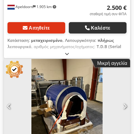
2.500 €
Apeldoorn
1.905 km
σταθερή τιμή συν ΦΠΑ
Αιτηθείτε
Καλέστε
Κατάσταση:
μεταχειρισμένο
, Λειτουργικότητα:
πλήρως
λειτουργικό
, αριθμός μηχανήματος/οχήματος:
T.D.B (Serial
No. F9902638)
, Προς πώληση: Βιομηχανικοί αντιστάτες
υψηλής αντοχής, κατασκευασμένοι από την εταιρεία Delta
Μικρή αγγελία
Résistances S.A. Τεχνικά χαρακτηριστικά ανά μονάδα: Dcodpfx
Akjzl Elasbek - Ονομαστική ισχύς: 250 kW στα 400 V - Ρεύμα:
360 A - Αντίσταση: 0,64 Ohms Ιδανικό για απαιτητικές
εφαρμογές, συμπεριλαμβανομένων των δοκιμών φόρτισης
γεννητριών (συστοιχίες φορτίου), των κύκλων πέδησης
κινητήρων και των συστημάτων ηλεκτρικής εκφόρτισης. Οι
μονάδες φέρουν την πιστοποίηση CE. Λογιστική: Και οι δύο
μονάδες είναι ασφαλώς συσκευασμένες και αποθηκεύονται μαζί
σε μία παλέτα για εύκολη μεταφορά. Οι διαστάσεις ανά μονάδα
είναι 240 cm (πλάτος) x 35 cm (βάθος) x 110 cm (ύψος). Η
διεθνής αποστολή μπορεί να οργανωθεί κατόπιν αιτήματος.