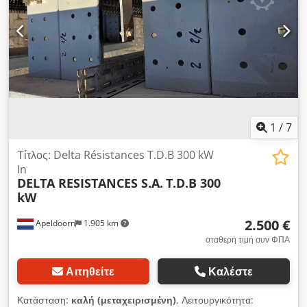
1
/
7
Τίτλος: Delta Résistances T.D.B 300 kW
In
DELTA RESISTANCES S.A.
T.D.B 300
kW
2.500 €
Apeldoorn
1.905 km
σταθερή τιμή συν ΦΠΑ
Αιτηθείτε
Καλέστε
Κατάσταση:
καλή (μεταχειρισμένη)
, Λειτουργικότητα: