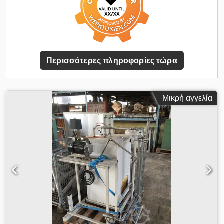
Aalborg Micro μπορεί να χρησιμοποιηθεί ως γεννήτρια ατμού.
Μια κυλινδρική μονάδα στο κέντρο με ενσωματωμένο
ρυθμιστικό κλείστρο επιτρέπει στο 80% των καυσαερίων να
παρακάμπτει την επιφάνεια θέρμανσης. Η επιφάνεια
θέρμανσης μπορεί να καθαριστεί εύκολα μέσω προαιρετικών
δακτυλίων φυσητήρα αιθάλης με χρήση πεπιεσμένου αέρα/
Περισσότερες πληροφορίες τώρα
ατμού/νερού ή/και με διαδικασία πυρόλυσης σε λειτουργία
ξηρής λειτουργίας.
Μικρή αγγελία