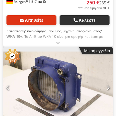
250 €
Eisingen
1.517 km
285 €
σταθερή τιμή συν ΦΠΑ
Αιτηθείτε
Καλέστε
Κατάσταση:
καινούργιο
, αριθμός μηχανήματος/οχήματος:
WKA 10+
, Το AirBlue WKA 10 είναι μια οροφής κασέτας με
υδρόψυκτο σύστημα από την Swegon, σχεδιασμένη για
λειτουργία ψύξης και θέρμανσης. Τα κύρια χαρακτηριστικά του
Μικρή αγγελία
περιλαμβάνουν: μικρό βάθος εγκατάστασης, σύστημα 2 ή 4
αγωγών, ανεμιστήρες AC ή, προαιρετικά, EC, καθώς και
διάφορες δυνατότητες ελέγχου. Κλιματιστικό από πλαστικό,
κατάλληλο για καθαρούς χώρους και ιατρικές εφαρμογές. 3
ολοκαίνουργια μηχανήματα. Χρησιμοποιήθηκαν ως εφεδρικά
μηχανήματα στην αποθήκη της υπηρεσίας συντήρησης.
Διατίθενται προς πώληση λόγω έλλειψης χώρου: μόνο 250 €
το καθένα. Δείτε παρακάτω, κάτω από το έγγραφο, για
περισσότερες πληροφορίες! Dedexau U Tjpfx Akbjck