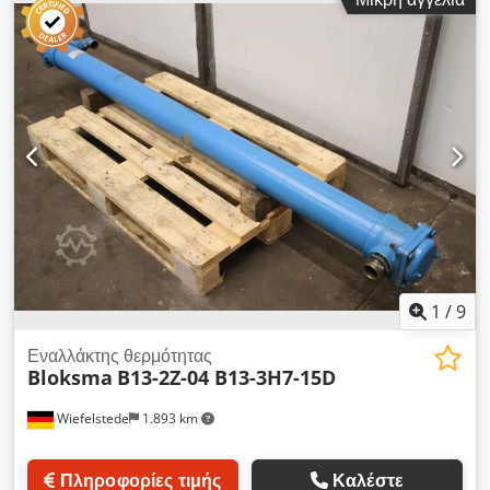
-Διαστάσεις μεταφοράς: Ø65 x 365 mm -Βάρος: 0,5 kg
1
/
9
Εναλλάκτης θερμότητας
Bloksma
B13-2Z-04 B13-3H7-15D
Wiefelstede
1.893 km
Πληροφορίες τιμής
Καλέστε