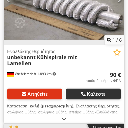
1
/
6
Εναλλάκτης θερμότητας
unbekannt
Kühlspirale mit
Lamellen
90 €
Wiefelstede
1.893 km
σταθερή τιμή συν ΦΠΑ
Αιτηθείτε
Καλέστε
Κατάσταση:
καλή (μεταχειρισμένη)
, Εναλλάκτης θερμότητας,
σωλήνας ψύξης, σωλήνας ψύξης, σπείρα ψύξης -Εναλλάκτης
θερμότητας: σπείρα ψύξης με πτερύγια -Διαστάσεις: δείτε
φωτογραφίες -Υλικό: αλουμίνιο Dcsdpfx Asikgd Hskbjk
Μικρή αγγελία