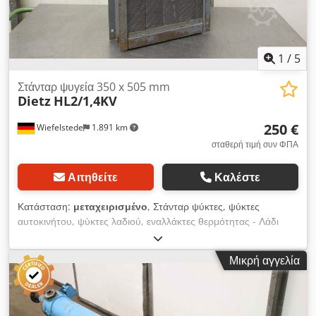
1
/
5
Στάνταρ ψυγεία 350 x 505 mm
Dietz
HL2/1,4KV
250 €
Wiefelstede
1.891 km
σταθερή τιμή συν ΦΠΑ
Αιτηθείτε
Καλέστε
Κατάσταση:
μεταχειρισμένο
, Στάνταρ ψύκτες, ψύκτες
αυτοκινήτου, ψύκτες λαδιού, εναλλάκτες θερμότητας - Λάδι
ψύξης - Μέγ. Πίεση λειτουργίας: bar - Εύρος θερμοκρασίας:
έως 120 ° C - χωρίς ανεμιστήρα - Διαστάσεις: 420/120 / H650
Μικρή αγγελία
mm - Βάρος: 32 kg Dsdpfxjcx T E Ij Akbeck