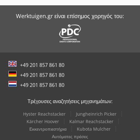
Sack & Kiesselbach Πρέσες Μεταφοράς
Werktuigen.gr είναι επίσημος χορηγός του:
Smv Reachstacker
Werner & Pfleiderer Ζυγιστής
Witzig & Frank Μηχανές Μεταφοράς
Wurster & Dietz Μηχανές Κατασκευής Παλετών
+49 201 857 861 80
Yale Picker
+49 201 857 861 80
+49 201 857 861 80
Τρέχουσες αναζητήσεις μηχανημάτων:
Hyster Reachstacker
Jungheinrich Picker
Kärcher Hoover
Kalmar Reachstacker
Εκκεντροπιεστήρια
Kubota Mulcher
Αυτόματες πρέσες