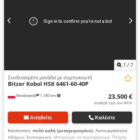
1
/
7
Συνδυασμένη μονάδα με συμπυκνωτή
Bitzer Kobol
HSK 6461-60-40P
23.500 €
Niedźwiedź
1.180 km
σταθερή τιμή συν ΦΠΑ
Αιτηθείτε
Καλέστε
Κατάσταση:
πολύ καλή (μεταχειρισμένο)
, Λειτουργικότητα:
πλήρως λειτουργικό
, Μπορούμε να προσφέρουμε: Πλήρης