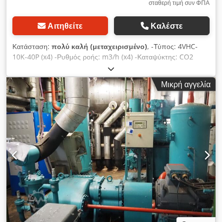
σταθερή τιμή συν ΦΠΑ
Αιτηθείτε
Καλέστε
Κατάσταση:
πολύ καλή (μεταχειρισμένο)
, -Τύπος: 4VHC-
10K-40P (x4) -Ρυθμός ροής: m3/h (x4) -Καταψύκτης: CO2
-Περιλαμβάνεται το ερμάριο ελέγχου και η δεξαμενή ψυκτικού
-Ικανότητα ψύξης για CO2: °C/40°C, 267 kW στους
Μικρή αγγελία
-30°C/40°C. 3400 x 1600 x 2200 mm -Διαστάσεις ερμάριου:
2520 x 500 x 2270 mm -Απόθεμα: 1 τεμ. -Αριθμός
αποθέματος: Z95 -Κατάσταση: Μεταχειρισμένο, πολύ καλό
Credevb T R Hepfx Agtjf