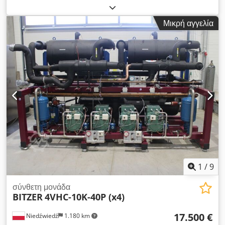
ράφι συμπιεστών βιομηχανικής ψύξης + Γνήσιο ράφι
συμπυκνωτή: Κατασκευαστής: Berling with Bitzer
Μικρή αγγελία
compressors Μοντέλο 3x HSK 6461-60-40P Όγκος [m3/h] 3 x
165 kW240, R404KW40-3°C σε -10°C/40°C R404A Έτος: 2010
Για το ράφι Περιλαμβάνεται επίσης αυθεντικό: - Δέκτης φρέον -
Κουτί ελέγχου - Εξατμιστήρες λαδιού Guntner ----- 1x Γνήσιος
συμπυκνωτής:: Παραγωγός: Kobol (Ισπανία) Τύπος: CSH-
1209H AL 1C Χωρητικότητα ψύξης:00 ng cm, Ύψος: 150 cm
Βάρος: 2309 kg Έτος: 2010 Όλα σε καλή κατάσταση
Δυνατότητα αγοράς μόνο της σχάρας συμπιεστή ή μόνο του
συμπυκνωτή Έχουμε 2 ίδια σετ Διαθέτουμε πολλά άλλα
βιομηχανικά ψυκτικά μηχανήματα, Περισσότερες πληροφορίες
κατόπιν αιτήματος, Crjdpfxjir E I Io Agtof
1
/
9
σύνθετη μονάδα
BITZER
4VHC-10K-40P (x4)
17.500 €
Niedźwiedź
1.180 km