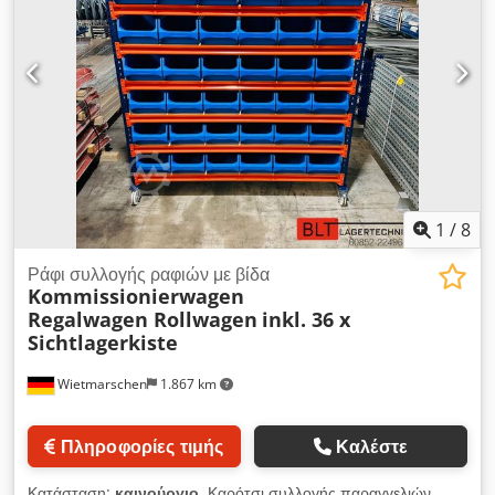
1
/
8
Ράφι συλλογής ραφιών με βίδα
Kommissionierwagen
Regalwagen Rollwagen
inkl. 36 x
Sichtlagerkiste
Wietmarschen
1.867 km
Πληροφορίες τιμής
Καλέστε
Κατάσταση:
καινούργιο
, Καρότσι συλλογής παραγγελιών,