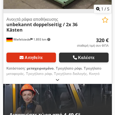
1
/
5
Ανοιχτά ράφια αποθήκευσης
unbekannt
doppelseitig / 2x 36
Kästen
320 €
Wiefelstede
1.893 km
σταθερή τιμή συν ΦΠΑ
Αιτηθείτε
Καλέστε
Κατάσταση:
μεταχειρισμένο
, Τροχήλατο ράφι, Τροχήλατο
μεταφοράς, Τροχήλατο ράφι, Τροχήλατο διαλογής, Κινητό
ανοιχτό ράφι αποθήκευσης κάδων απορριμμάτων -Ανοιχτό
ράφι κάδων αποθήκευσης: Κινητό ράφι κάδων αποθήκευσης
με ανοιχτή πρόσοψη, διπλής όψης Csdpfxjitapio Antjrf
-Χωρητικότητα αποθήκευσης: 72 ανοιχτοί κάδοι αποθήκευσης
-Διαστάσεις: 690/500/H895 mm -Βάρος: 24 kg
Διαφημίστε τώρα από 4,49 €
*