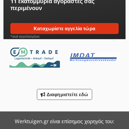
11 εκατομμύρια αγοραστές
σας
περιμένουν
Καταχωρίστε αγγελία τώρα
*ανά αγγελία/μήνα
Διαφημιστείτε εδώ
Werktuigen.gr είναι επίσημος χορηγός του: