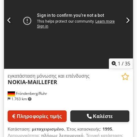
1
/
35
εγκατάσταση μόνωσης και επένδυσης
NOKIA-MAILLEFER
Fröndenberg/Ruhr
1.763 km
Πληροφορίες τιμής
Καλέστε
Κατάσταση:
μεταχειρισμένο
, Έτος κατασκευής:
1995
,
Λειτουργικότητα:
πλήρως λειτουργικό
, Τεχνική κατάσταση: