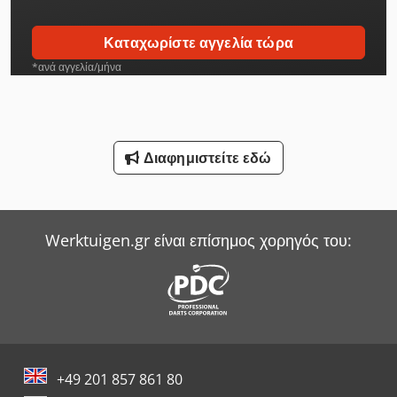
Hyster Reachstacker
Καταχωρίστε αγγελία τώρα
Jungheinrich Picker
*ανά αγγελία/μήνα
Kalmar Reachstacker
Leif & Lorentz Μηχανές Βουρτσίσματος
Διαφημιστείτε εδώ
Linde Reachstacker
Linde Sideloader
Werktuigen.gr είναι επίσημος χορηγός του:
Niemeyer Plough
Sack & Kiesselbach Πρέσες Μεταφοράς
Smv Reachstacker
Werner & Pfleiderer Ζυγιστής
+49 201 857 861 80
Witzig & Frank Μηχανές Μεταφοράς