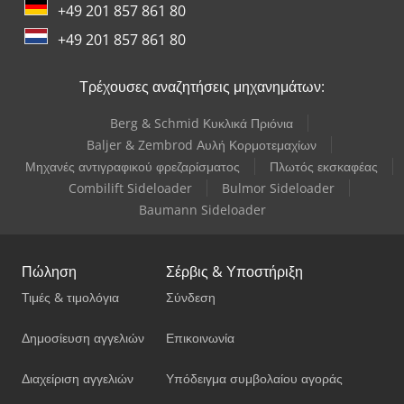
+49 201 857 861 80
Wurster & Dietz Μηχανές Κατασκευής Παλετών
+49 201 857 861 80
Yale Picker
Τρέχουσες αναζητήσεις μηχανημάτων:
Berg & Schmid Κυκλικά Πριόνια
Baljer & Zembrod Αυλή Κορμοτεμαχίων
Μηχανές αντιγραφικού φρεζαρίσματος
Πλωτός εκσκαφέας
Combilift Sideloader
Bulmor Sideloader
Baumann Sideloader
Πώληση
Σέρβις & Υποστήριξη
Τιμές & τιμολόγια
Σύνδεση
Δημοσίευση αγγελιών
Επικοινωνία
Διαχείριση αγγελιών
Υπόδειγμα συμβολαίου αγοράς