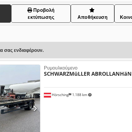
Προβολή
εκτύπωσης
Αποθήκευση
Κοιν
να σας ενδιαφέρουν.
Ρυμουλκούμενο
SCHWARZMüLLER
ABROLLANHäNG
Hörsching
1.188 km