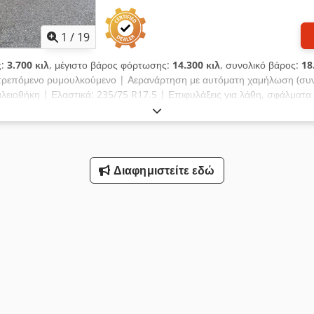
1
/
19
ς:
3.700 κιλ
, μέγιστο βάρος φόρτωσης:
14.300 κιλ
, συνολικό βάρος:
18
τρεπόμενο ρυμουλκούμενο | Αερανάρτηση με αυτόματη χαμήλωση (συν
ειοθήκη | Ελαστικά: 235/75 R17.5 | Επιφυλάξεις για λάθη, σφάλματ
Διαφημιστείτε εδώ