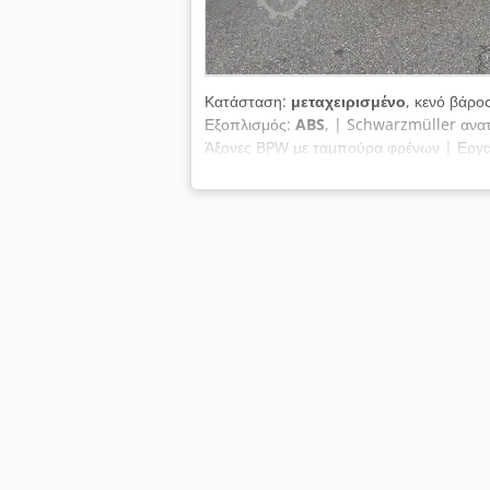
Κατάσταση:
μεταχειρισμένο
, κενό βάρο
Εξοπλισμός:
ABS
, | Schwarzmüller ανα
Άξονες BPW με ταμπούρα φρένων | Εργαλ
Ajyngnvohhowa