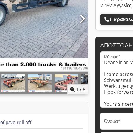
2.497 Αγγελίες
Παρακαλώ
ΑΠΟΣΤΟΛΉ
Μήνυμα*
1
/
8
Όνομα*
ύμενο roll off