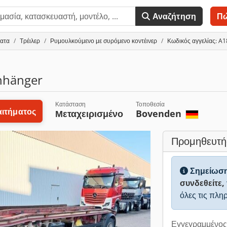
Αναζήτηση
Π
ματα
Τρέιλερ
Ρυμουλκούμενο με συρόμενο κοντέινερ
Κωδικός αγγελίας: A
nhänger
Κατάσταση
Τοποθεσία
ιτήματος
Μεταχειρισμένο
Bovenden
Προμηθευτή
Σημείωσ
συνδεθείτε,
όλες τις πλη
Εγγεγραμμένος