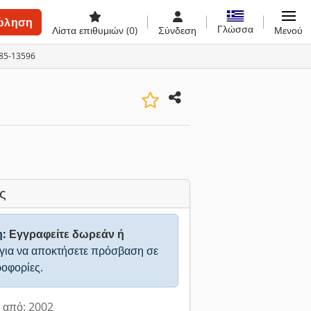
ώληση
Γλώσσα
Λίστα επιθυμιών
(0)
Σύνδεση
Μενού
185-13596
ς
η:
Εγγραφείτε δωρεάν ή
για να αποκτήσετε πρόσβαση σε
ροφορίες.
 από: 2002