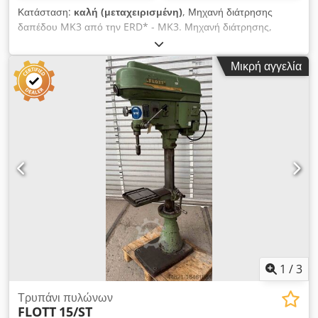
Κατάσταση:
καλή (μεταχειρισμένη)
, Μηχανή διάτρησης
δαπέδου MK3 από την ERD* - MK3. Μηχανή διάτρησης,
μηχανή διάτρησης στύλων, μηχανή διάτρησης στύλων
-Παράδοση: σε κατάσταση όπως επιθεωρήθηκε -Κινητήρας:
Μικρή αγγελία
HEW 0,8 kW -Μέγεθος τραπεζιού: Ø 355 mm -Κατάστημα
ατράκτου: MK3 -Απόσταση διαδρομής: 500 mm -Εκπέτασμα:
300 mm -Στύλοι: Ø 110 mm -Ελίσθησης ατράκτου: 150 mm
-Μετάδοση μέσω: Διαστάσεις: 850/500/H1850 mm -Βάρος:
294 kg Κατάσταση: μεταχειρισμένο Dkodpfxjtvfhvj Apaer
1
/
3
Τρυπάνι πυλώνων
FLOTT
15/ST