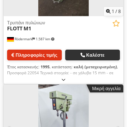
1
/
8
Τρυπάνι πυλώνων
FLOTT
M1
Rödermark
1.587 km
Πληροφορίες τιμής
Καλέστε
Έτος κατασκευής:
1995
, κατάσταση:
καλή (μεταχειρισμένη)
,
Προσφορά 22054 Τεχνικά στοιχεία: - σε χάλυβα 15 mm - σε
αλουμίνιο 18 mm - Στήριγμα ατράκτου διάτρησης MK 2 -
Βάθος διάτρησης 70 mm - Άξονας / στήλη 180 mm -
Μικρή αγγελία
Ταχύτητες ατράκτου διάτρησης 80 - 4000 rpm - κίνηση 400 V
0,45 / 0,75 kW - Ρυθμιζόμενο σε ύψος τραπέζι διάτρησης 280
x 240 mm - απόσταση άξονα διάτρησης / τραπέζι περίπου
360 mm Dkjdpfx Apjkt N Nloasr - απόσταση άξονα
διάτρησης / πλάκα βάσης περίπου 410 mm - Απαιτούμενος
χώρος περίπου Π 280 x Υ 1700 x Β 600 mm - Βάρος περίπου
85 kg - με : - τσοκ γρήγορης λειτουργίας 1 - 13 mm - μέγγενη