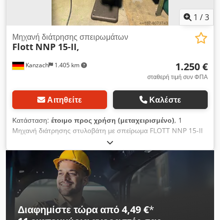
1
/
3
Μηχανή διάτρησης σπειρωμάτων
Flott
NNP 15-II,
1.250 €
Kanzach
1.405 km
σταθερή τιμή συν ΦΠΑ
Αιτηθείτε
Καλέστε
Κατάσταση:
έτοιμο προς χρήση (μεταχειρισμένο)
, 1
Μηχανή διάτρησης στυλοβάτη με σπείρωμα FLOTT NNP 15-II
Dodoi Aputjpfx Apaskr χωρίς βίτσιο
Διαφημίστε τώρα από 4,49 €
*