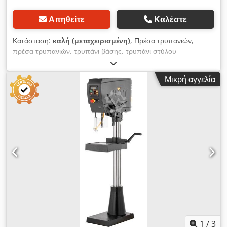
Αιτηθείτε
Καλέστε
Κατάσταση:
καλή (μεταχειρισμένη)
, Πρέσα τρυπανιών,
πρέσα τρυπανιών, τρυπάνι βάσης, τρυπάνι στύλου
-Κατασκευαστής: WMW, μηχανή γεώτρησης στήλης τύπου CM
10S / 55 -Motor: 630 W-ταχύτητες: 460 - 2190 σ.α.λ.
Μικρή αγγελία
-Μετάφραση: μέσω ζώνης V-Μέγεθος πίνακα: 220 x 280 mm-
κωνικό άξονα: MK1 -Δίσκος ατράκτου: 70 mm -Προβολή: 200
mm-Πυλώνας Ø: 85 mm-Διαστάσεις: 400/800 / H1670 mm
-Βάρος 206 kg Dkodpjfunydofx Apasr
1
/
3