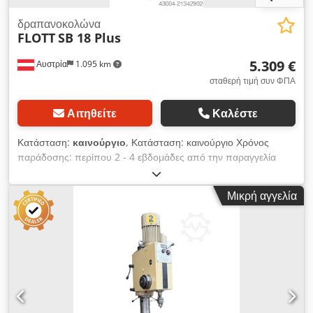
δραπανοκολώνα
FLOTT
SB 18 Plus
5.309 €
Αυστρία
1.095 km
σταθερή τιμή συν ΦΠΑ
Αιτηθείτε
Καλέστε
Κατάσταση:
καινούργιο
, Κατάσταση: καινούργιο Χρόνος
παράδοσης: περίπου 2 - 4 εβδομάδες από την παραγγελία
Χώρα κατασκευής: Γερμανία Τιμή: 5.309,85 € Μηνιαία δόση
leasing: 102,48 € Ικανότητα διάτρησης σε δομικό χάλυβα: 18
Μικρή αγγελία
mm Υποδοχή: MK 2 Βραχίονας: 240 mm Στροφές: 30 - 3000
σ.α.λ. Κινητήρας: 0,75 kW Ικανότητα κοπής σπειρώματος:
M12 (ανάλογα το βήμα) Dodoynmz Aopfx Apaekr Μήκος: 705
mm Πλάτος: 355 mm Ύψος: 1825 mm Βάρος: 195 kg
Τροφοδοσία: χειροκίνητη mm/στροφ. Διάμετρος στήλης: 82
mm Απόσταση άξονα – τραπέζι: 180 - 870 mm Διαστάσεις
τραπεζιού: 340 x 280 mm Διαδρομή ατράκτου: 100 mm
Διαρκής/κανονική απόδοση διάτρησης: 18/20 (σε E335/ST60)