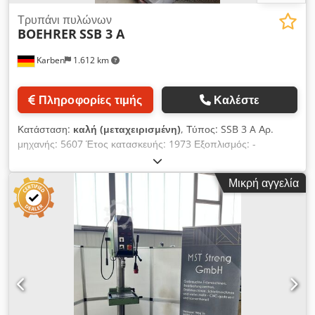
Τρυπάνι πυλώνων
BOEHRER
SSB 3 A
Karben
1.612 km
Πληροφορίες τιμής
Καλέστε
Κατάσταση:
καλή (μεταχειρισμένη)
, Τύπος: SSB 3 A Αρ.
μηχανής: 5607 Έτος κατασκευής: 1973 Εξοπλισμός: -
Βοριοτραπεζοειδής άτρακτος MK3 - Φωτιστικό μηχανής
Dkedpjxlqxfefx Apaer - Ταχυτσώκ τρυπανιού, συμπ. κωνικής
Μικρή αγγελία
ακίδας, περιοχή σφιξίματος 3-16 mm - Στροφές, απεριόριστα
μεταβλητές Σειρά 1: 0-900 σ.α.λ Σειρά 2: 0-1700 σ.α.λ -
Συσκευή κοπής σπειρωμάτων Κατάσταση: καλή, ελεγμένη στο
συνεργείο, ο μεταβλητός ρυθμιστής ταχυτήτων με νέους τριβείς