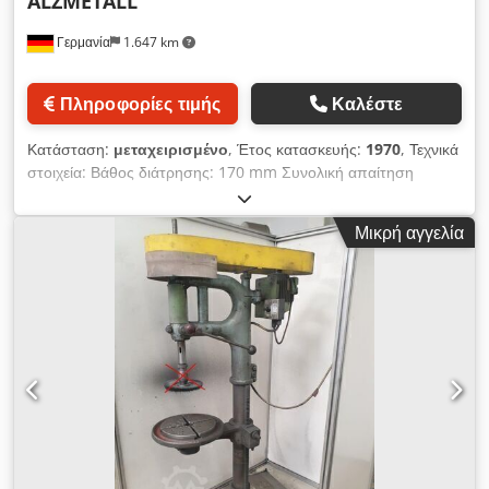
ALZMETALL
Γερμανία
1.647 km
Πληροφορίες τιμής
Καλέστε
Κατάσταση:
μεταχειρισμένο
, Έτος κατασκευής:
1970
, Τεχνικά
στοιχεία: Βάθος διάτρησης: 170 mm Συνολική απαίτηση
ισχύος: 3,5 kW Dsdozgcx Hspfx Apaokr Απαιτούμενος χώρος
περ.: 0,75 x 1,10 m
Μικρή αγγελία