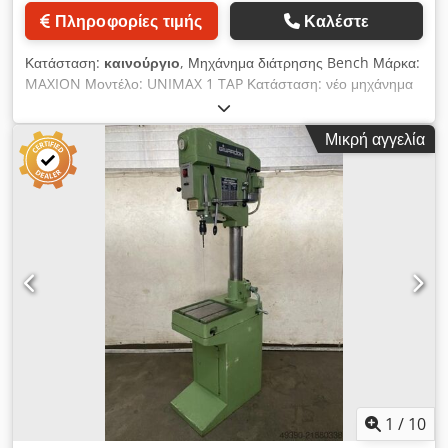
Πληροφορίες τιμής
Καλέστε
Κατάσταση:
καινούργιο
, Μηχάνημα διάτρησης Bench Μάρκα:
MAXION Μοντέλο: UNIMAX 1 TAP Κατάσταση: νέο μηχάνημα
Ταχύτητα ατράκτου (συνεχής): 200-4000 σ.α.λ. Κανονική ισχύς
ακουστικών ALB: 18 mm εξοπλισμένο ως στάνταρ με:
Μικρή αγγελία
-Συσκευή κοπής σπειρώματος -Εμφάνιση ψηφιακής
ταχύτητας- -Ρυθμίσεις πίνακα μέσω rack και pinion -Manual
Dsdpfx Apeci A S Soaskr
1
/
10