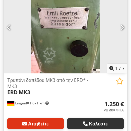
1
/
7
Τρυπάνι δαπέδου MK3 από την ERD* -
MK3
ERD
MK3
1.250 €
Lingen
1.871 km
VB συν ΦΠΑ
Αιτηθείτε
Καλέστε