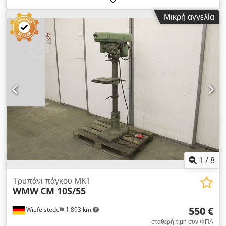
kW Dksdpfofv Ungsx Apaor - Μετάδοση: με επίπεδο ιμάντα -
Μικρή αγγελία
Μέγεθος τραπεζιού: 295 x 295 mm - Τσοκ: 0 - 10 mm/B12 -
Διαδρομή ατράκτου: 70 mm - Προεκβολή: 150 mm - Διάμετρος
στήλης: 80 mm - Διαστάσεις: 500/700/Υ1800 mm - Βάρος:
244 kg
1
/
8
Τρυπάνι πάγκου MK1
WMW
CM 10S/55
550 €
Wiefelstede
1.893 km
σταθερή τιμή συν ΦΠΑ