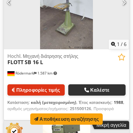
μηχανής - διάφορα καμένα τρυπάνια HSS 5 - 15 mm
1
/
6
Hochl. Μηχανή διάτρησης στήλης
FLOTT
SB 16 L
Rödermark
1.587 km
Πληροφορίες τιμής
Καλέστε
Κατάσταση:
καλή (μεταχειρισμένη)
, Έτος κατασκευής:
1988
,
αριθμός μηχανήματος/οχήματος:
251500126
, Προσφορά
24156 Τεχνικά στοιχεία: - Δυνατότητα διάτρησης σε χάλυβα ST
Αποθήκευση αναζήτησης
60 18 mm - Στήριγμα άξονα τρυπανιού MK 2 - Διάτρηση άξονα
Μικρή αγγελία
100 mm - Ταχύτητες ατράκτου διάτρησης περίπου 340 - 2400