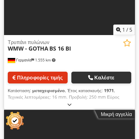
1
/
5
Τρυπάνι πυλώνων
WMW - GOTHA
BS 16 BI
Γερμανία
1.555 km
Πληροφορίες τιμής
Καλέστε
Κατάσταση:
μεταχειρισμένο
, Έτος κατασκευής:
1971
,
Τεχνικές λεπτομέρειες: 16 mm. Προβολή: 250 mm Εύρος
διάτρησης: 125 mm Στήριγμα ατράκτου MK: MK 2 Ταχύτητα
ατράκτου: 350 - 2000 / 8 βήματα ανά λεπτό Επιφάνεια
Μικρή αγγελία
σύσφιξης τραπεζιού: 280 x 355 mm Περιστρεφόμενο τραπέζι:
ναι ° Ρύθμιση τραπεζιού διάτρησης: 520 κάθετα mm
Απόσταση τραπεζιού-άξονα UK: max. 600 mm Διάμετρος
στήλης: 110 mm Συνολική απαίτηση ισχύος: 1,1 kW Βάρος