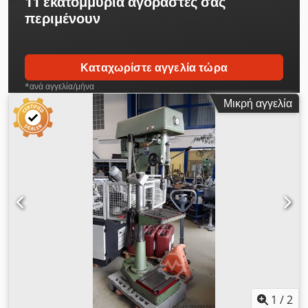
11 εκατομμύρια αγοραστές
σας
περιμένουν
Καταχωρίστε αγγελία τώρα
*ανά αγγελία/μήνα
Μικρή αγγελία
1
/
2