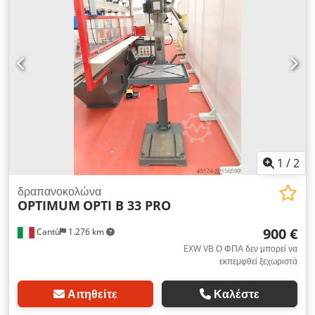
1
/
2
δραπανοκολώνα
OPTIMUM
OPTI B 33 PRO
900 €
Cantù
1.276 km
EXW VB Ο ΦΠΑ δεν μπορεί να
εκπεμφθεί ξεχωριστά
Αιτηθείτε
Καλέστε