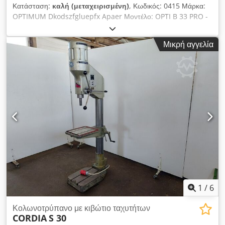
Κατάσταση:
καλή (μεταχειρισμένη)
, Κωδικός: 0415 Μάρκα:
OPTIMUM Dkodszfgluepfx Apaer Μοντέλο: OPTI B 33 PRO -
Πρότυπο CE Κολωνάτο δραπανο με βάση για ξύλο, μέταλλα και
διάφορα υλικά – Πρότυπο CE Τεχνικά χαρακτηριστικά:
Μικρή αγγελία
Διάμετρος ατράκτου: 16 mm Τριφασικός κινητήρας: 1100 W
Αρ. ταχυτήτων: 9 (στροφές ατράκτου ανά λεπτό:
120/210/250/360/400/440/940/1260/1810) Διαστάσεις
τραπεζιού: 475 x 425 mm, με ρύθμιση ύψους Κλίση τραπεζιού
έως 45° Περιστροφή τραπεζιού 360° Διάμετρος κολώνας: 92
mm Ρυθμιζόμενος τερματικός διακοπής βάθους διάτρησης
Προστατευτικό κάλυμμα Μέγ. απόσταση μεταξύ ατράκτου και
βάσης: 1180 mm Συνολικές διαστάσεις: 500 x 870 x 1700 mm
(ύψος) Βάρος: 135 kg
1
/
6
Κολωνοτρύπανο με κιβώτιο ταχυτήτων
CORDIA
S 30