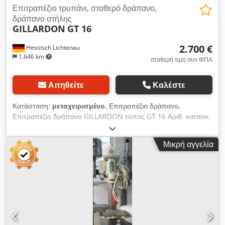
Επιτραπέζιο τρυπάνι, σταθερό δράπανο,
δράπανο στήλης
GILLARDON
GT 16
2.700 €
Hessisch Lichtenau
1.646 km
σταθερή τιμή συν ΦΠΑ
Αιτηθείτε
Καλέστε
Κατάσταση:
μεταχειρισμένο
, Επιτραπέζιο δράπανο,
Επιτραπέζιο δράπανο GILLARDON τύπος GT 16 Αριθ. κατασκ.
Έτος κατασκευής περ. 1985 Ικανότητα διάτρησης 16 mm
Υποδοχή ατράκτου MK 2 Ταχύτητα ατράκτου 300 έως 3000
Μικρή αγγελία
στροφ/λεπτό Πρόβολος 250 mm Διαδρομή πινόλας 140 mm
Διαστάσεις τραπεζιού 400 x 400 mm Ύψος τραπεζιού 850 mm
Απόσταση άτρακτος–επιφάνεια τραπεζιού μέγιστο 680 mm
Dedpfoy N Duwsx Apaekr Διάμετρος κολώνας 105 mm Ισχύς
κινητήρα 0,75 kW Σύνδεση δικτύου 380 Volt, 50 Hz - Ταχύτητα
άτρακτου μέσω μεταβλητού ιμάντα και 2 σταδίων σφήνας -
Ρύθμιση ύψους κεφαλής διάτρησης με χειροστρόφαλο περ.
430 mm - Φωτιστικό σύστημα - Ντουλάπι βάσης με πόρτα -