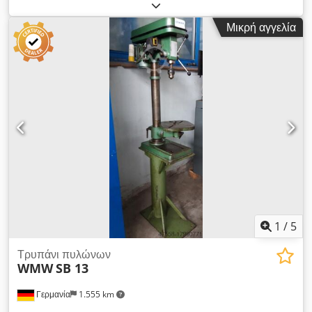
κλασική, πολύ ανθεκτική κατασκευή από την εποχή της
Ανατολικής Γερμανίας (DDR). ✅ Κατάσταση: ✔️ Μεταχειρισμένο
Μικρή αγγελία
✔️ Τεχνικώς άριστο ✔️ Φέρει φυσιολογικά σημάδια χρήσης
(φθορές, γρατζουνιές – ορατά στις φωτογραφίες) ✔️ Πλήρης
μηχανή Dksdpfxjyzum Ij Apaer 🔩 Τεχνικά χαρακτηριστικά:
Μοντέλο: BT2 Τροφοδοσία: 380V / 3 φάσεις / 50 Hz Ισχύς:
περ. 1,1 kW Κατασκευαστής: VEB Werkzeugmaschinenfabrik
Saalfeld (DDR) Βάρος: περ. 180 kg Ρύθμιση στροφών +
χειροκίνητη προώθηση ⚙️ Χαρακτηριστικά: Πολύ στιβαρή,
βαριά κατασκευή Σταθερή λειτουργία – ιδανικό για εργαστήρια
και παραγωγή Απλή χρήση και συντήρηση Ανθεκτική μηχανή
"αθάνατη" 📦 Περιλαμβάνονται: ✔️ Επιτραπέζιο τρυπάνι BT2 ✔️
Εργαλειοφορέας/τραπέζι εργασίας ✔️ Τσοκ τρυπανιού 🌍 Χώρα
προέλευσης: 🇩🇪 Γερμανία (DDR) ℹ️ Πρόσθετες πληροφορίες:
Δυνατότητα ελέγχου στον χώρο μας Ιδανικό για εργαστήριο,
μεταλλουργείο, παραγωγή Διατίθεται μεταφορά (παλέτα /
1
/
5
αποστολή)
Τρυπάνι πυλώνων
WMW
SB 13
Γερμανία
1.555 km