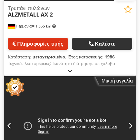
Τρυπάνι πυλώνων
ALZMETALL
AX 2
Γερμανία
1.555 km
Πληροφορίες τιμής
Καλέστε
Κατάσταση:
μεταχειρισμένο
, Έτος κατασκευής:
1986
,
Τεχνικές λεπτομέρειες: Ικανότητα διάτρησης σε χάλυβα
(διάμετρος): 18 mm Προβολή: 250 mm Διαδρομή διάτρησης:
100 mm Ικανότητα διάτρησης σε χυτοσίδηρο: Ø 23 mm
Μικρή αγγελία
Υποδοχή ατράκτου: MK 2 Στροφές ατράκτου: 400 - 630 - 1000
- 1600 - 2500 στρ./λεπτό Προώθηση: χειροκίνητη mm/στρ.
Μέγιστη απόσταση άτρακτος/τραπέζι: 75 / 605 mm Επιφάνεια
συσφίγξεως τραπεζιού: 250 x 250 mm Dodpfxswiwwfo
Apajkr Διάμετρος κολώνας: Ø 90 mm Συνολική απαίτηση
ισχύος: 0,55 kW Βάρος μηχανήματος περ.: περ. 170 kg
Διαστάσεις μηχανήματος περ. ΜxΠxΥ: 0,4 x 0,8 x 1,8 m