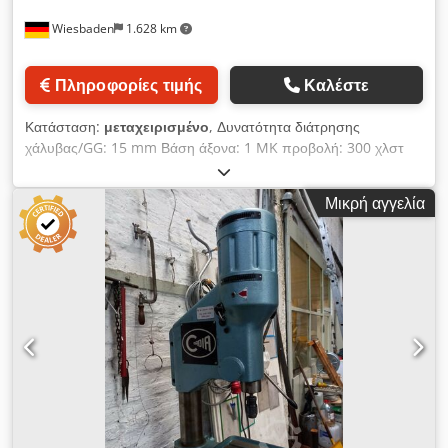
Wiesbaden
1.628 km
Πληροφορίες τιμής
Καλέστε
Κατάσταση:
μεταχειρισμένο
, Δυνατότητα διάτρησης
χάλυβας/GG: 15 mm Βάση άξονα: 1 MK προβολή: 300 χλστ
Μέγεθος τραπεζιού: 210 x 300 mm Διαδρομή πτερυγίων: 110
mm Ταχύτητες ατράκτου: 200 - 3000 rpm Κινητήρας: 380 V,
Μικρή αγγελία
1,1 kW Dedpevxpp Hefx Apaskr Απαίτηση χώρου: 850 x 420
x 1860 mm Βάρος: 220 kg