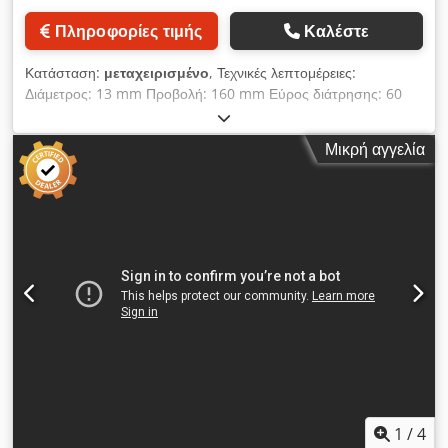
Πληροφορίες τιμής
Καλέστε
Κατάσταση:
μεταχειρισμένο
, Τεχνικές λεπτομέρειες:
Διάμετρος: 13 mm Προβολή: 160 mm Εύρος διάτρησης: 60
mm Στήριγμα ατράκτου MK: MK2 Ταχύτητα ατράκτου:: 210 -
2580 / 16 βήματα σ.α.λ. Ταχύτητα πρόωσης: χειροκίνητη
Μικρή αγγελία
mm/rev Επιφάνεια σύσφιξης τραπεζιού: 200 x 185 (σταθερό)
mm Απόσταση ατράκτου/πίνακα μέγ.: 620 mm Επιφάνεια
σύσφιξης τραπεζιού: 260 x 265 (ρυθμιζόμενο) Απόσταση
ατράκτου/πίνακα μέγ.: 160 - 460 mm Περιστρεφόμενο τραπέζι:
ναι ° Dksdpfx Apjvgbdxjaor Ρύθμιση τραπεζιού τρυπανιού:
300 (χειροκίνητη μανιβέλα) mm Διάμετρος στήλης: Ø περίπου
70 mm Συνολική απαίτηση ισχύος: 900 Watt Βάρος
μηχανήματος περίπου: 90 kg Διαστάσεις μηχανήματος
περίπου ΠxΠxΥ: 0,6 x 0,31 x 1,7 m Το μηχάνημα είναι
εξοπλισμένο με ένα τρυπάνι τρυπανιού RÖHM 1-13 με κλειδί
τρυπανιού τρυπανιού. Τρέξιμο της ατράκτου στα δεξιά.
Περιλαμβάνεται μικρή μέγγενη *
1
/
4