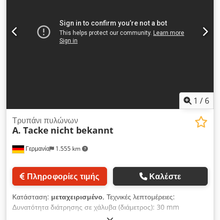
μηχανήματος περίπου: 272 kg Διαστάσεις μηχανήματος
περίπου ΠxΠxΥ: 0,6 x 0,5 x 1,8 m Εξοπλισμός Dodeu
Idhmjpfx Apajkr -Τσοκ τρυπανιού 13 mm -10 mm τρυπάνι με
σπειροειδές τρυπάνι με βύθιση 45° -Εντελείς του μηχανήματος
*
1
/
6
Τρυπάνι πυλώνων
A. Tacke
nicht bekannt
Γερμανία
1.555 km
Πληροφορίες τιμής
Καλέστε
Κατάσταση:
μεταχειρισμένο
, Τεχνικές λεπτομέρειες:
Δυνατότητα διάτρησης σε χάλυβα (διάμετρος): 30 mm
προβολή: 260 χλστ Διαδρομή διάτρησης: 160 mm βάση