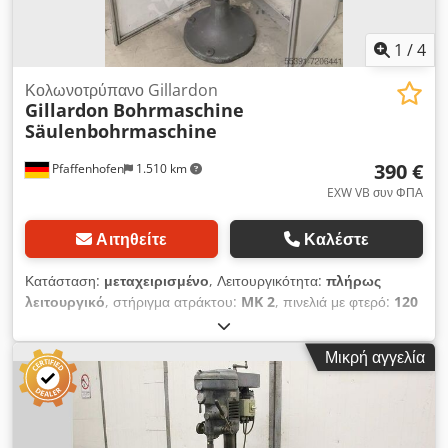
1
/
4
Κολωνοτρύπανο Gillardon
Gillardon
Bohrmaschine
Säulenbohrmaschine
390 €
Pfaffenhofen
1.510 km
EXW VB συν ΦΠΑ
Αιτηθείτε
Καλέστε
Κατάσταση:
μεταχειρισμένο
, Λειτουργικότητα:
πλήρως
λειτουργικό
, στήριγμα ατράκτου:
MK 2
, πινελιά με φτερό:
120
χιλ.
, Εξοπλισμός:
Διαθέσιμη πινακίδα τύπου
, Στηλοτρύπανο
Gillardon Κατασκευαστής: Maschinenfabrik Wilhelm
Μικρή αγγελία
Gillardon II, Bretten, Baden Σύμφωνα με τις πληροφορίες
που αναγράφονται στην τοποθετημένη πινακίδα τύπου, το
τρυπάνι κινείται με τον κινητήρα της VEM
Elektromotorenwerke Thurm. Ηλεκτροκινητήρας Τριφασικός