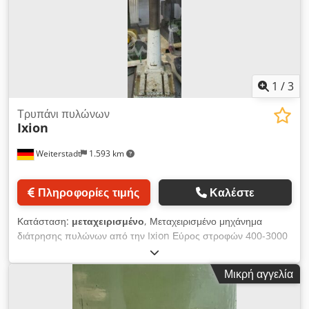
Ταχυτσόκ 1 έως 16 mm Διαστάσεις Μ x Π x Υ 900 x 550 x
1650/2080 mm Βάρος 250 kg Πολύ καλή κατάσταση
1
/
3
Τρυπάνι πυλώνων
Ixion
Weiterstadt
1.593 km
Πληροφορίες τιμής
Καλέστε
Κατάσταση:
μεταχειρισμένο
, Μεταχειρισμένο μηχάνημα
διάτρησης πυλώνων από την Ixion Εύρος στροφών 400-3000
στροφές ανά λεπτό. Κάτοχος Mk2 Ικανότητα διάτρησης έως
και 18mm Dkjdehcr I Ejpfx Apasr
Μικρή αγγελία