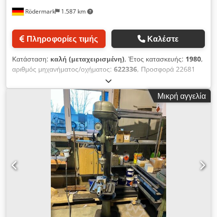
Rödermark
1.587 km
Πληροφορίες τιμής
Καλέστε
Κατάσταση:
καλή (μεταχειρισμένη)
, Έτος κατασκευής:
1980
,
αριθμός μηχανήματος/οχήματος:
622336
, Προσφορά 22681
Dodpezp E Ucsfx Apaskr Τεχνικά χαρακτηριστικά: - Ισχύς
διάτρησης σε χάλυβα ST 60: 30 mm - Κώνος άξονα τρυπανιού:
Μικρή αγγελία
MK 3 - Διαδρομή άξονα τρυπανιού: 160 mm - 9 ταχύτητες
άξονα τρυπανιού: 90 – 1450 στροφές/λεπτό - Προεξοχή: 300
mm - Τραπέζι με 2 αυλακώσεις τύπου Τ - Διαστάσεις
τραπεζιού: 400 x 450 mm - Μέγιστη απόσταση τραπεζιού –
άξονα τρυπανιού: 660 mm - Ρύθμιση ύψους μέσω ράβδου και
χειροκίνητης μανιβέλας - Κίνηση: 400 V / 1,2 kW -
Απαιτούμενος χώρος: περίπου Β 600 x Υ 2100 x Π 850 mm -
Βάρος: περίπου 300 kg - Περιλαμβάνει: - Τσόκας τρυπανιού -
10 τεμ. τρυπάνια HSS, διαμέτρου 8 – 20 mm