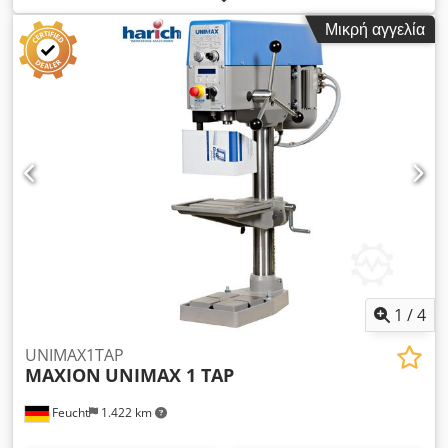
στήριξης άξονα MK: MK3 Βήματα τροφοδοσίας: 0,1; 0,2; 0,3
Μικρή αγγελία
mm/στροφές και χειροκίνητα Ταχύτητα ατράκτου: μέγ. 1800
συνεχώς μεταβαλλόμενες στροφές Απόσταση άξονα/τραπέζι
μέγ.: 750 mm Επιφάνεια σύσφιξης τραπεζιού: Μ: 280 x Π: 355
mm Περιστρεφόμενο τραπέζι: όχι ° Περιστροφείς τραπεζιού
σύσφιξης: 360 μοίρες Ρύθμιση τραπεζιού διάτρησης: κάθετη:
600 mm Διάμετρος στήλης: 130 mm Κοπή νήματος: Όχι
Συνολική απαίτηση ισχύος: 1,1 kW Βάρος μηχανής περίπου:
570 kg Διαστάσεις μηχανής περίπου ΜxΠxΥ: 0,9 x 0,9 x 1,9 m
Αυτό το μηχάνημα έχει σταυρό τραπέζι. τραπέζι διάτρησης
ΜxΠ: 370 x 500 mm Τραπέζι προσάρτησης: ΜxΠ: 420 x 750
mm επιφάνεια σύσφιξης = 320 x 600 mm, εγκάρσια
μετατόπιση (άξονας Χ) 250 mm δυνατή εκτίναξη με σφήνα
εκτοξευτήρα σύστημα ψυκτικού υγρού Αξεσουάρ: μέγγενη
πόδια μηχανής Dkjdpfx Aova Higspajr *
1
/
4
UNIMAX1TAP
MAXION
UNIMAX 1 TAP
Feucht
1.422 km